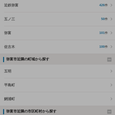
近鉄弥富
426
件
五ノ三
50
件
弥富
101
件
佐古木
100
件
弥富市近隣の町域から探す
五明
平島町
鯏浦町
弥富市近隣の市区町村から探す