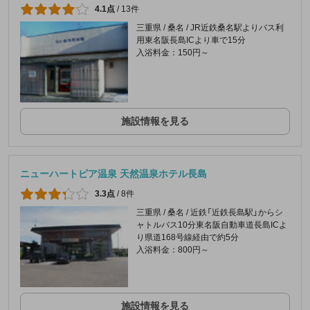
4.1点
/
13件
三重県 / 桑名 / JR近鉄桑名駅よりバス利
用東名阪長島ICより車で15分
入浴料金：150円～
施設情報を見る
ニューハートピア温泉 天然温泉ホテル長島
3.3点
/
8件
三重県 / 桑名 / 近鉄「近鉄長島駅」からシ
ャトルバス10分東名阪自動車道長島ICよ
り県道168号線経由で約5分
入浴料金：800円～
施設情報を見る