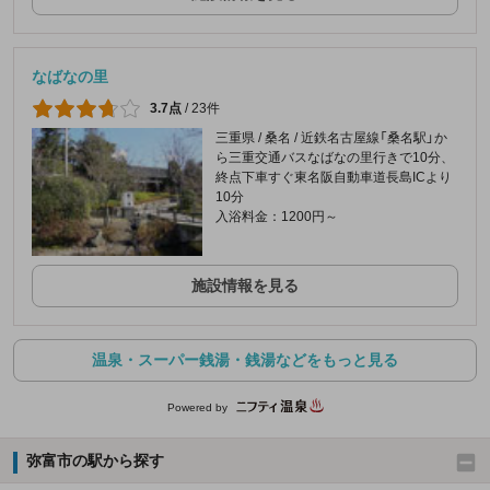
なばなの里
3.7点
/
23件
三重県 / 桑名 / 近鉄名古屋線「桑名駅」か
ら三重交通バスなばなの里行きで10分、
終点下車すぐ東名阪自動車道長島ICより
10分
入浴料金：1200円～
施設情報を見る
温泉・スーパー銭湯・銭湯などをもっと見る
Powered by
弥富市の駅から探す