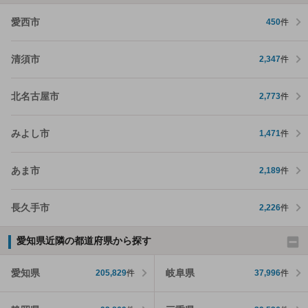
愛西市
450
件
清須市
2,347
件
北名古屋市
2,773
件
みよし市
1,471
件
あま市
2,189
件
長久手市
2,226
件
愛知県近隣の都道府県から探す
愛知県
岐阜県
205,829
件
37,996
件