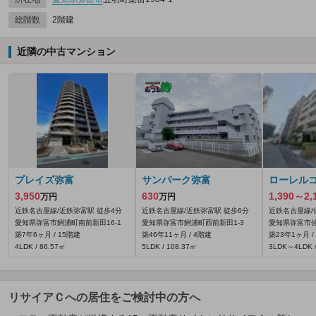
総階数
2階建
近隣の中古マンション
プレイズ弥富
サンパーク弥富
ローレル
3,950
630
1,390～2,
万円
万円
近鉄名古屋線/近鉄弥富駅 徒歩4分
近鉄名古屋線/近鉄弥富駅 徒歩6分
近鉄名古屋線/
愛知県弥富市鯏浦町南前新田16‐1
愛知県弥富市鯏浦町西前新田1‐3
愛知県弥富市佐
築7年6ヶ月 / 15階建
築46年11ヶ月 / 4階建
築23年1ヶ月 /
4LDK / 86.57㎡
5LDK / 108.37㎡
3LDK～4LDK /
リサイアＣへの居住をご検討中の方へ