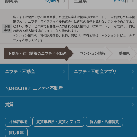
静岡県
三重県
92,869
件
39,536
件
当サイトの物件及び不動産会社、外壁塗装業者の情報は検索パートナーが提供している情
報であり、ニフティライフスタイル株式会社は内容の責任を負わないことを予めご了承く
ださい。本サービス内でお客様が入力される個人情報は、検索パートナーが取得し、同社
免責
事項
の定める個人情報規約に従って取り扱われます。
マンション情報の一部の販売価格、賃料、間取り、専有面積は、マンションレビューのデ
ータを表示しています。
不動産・住宅情報のニフティ不動産
マンション情報
愛知県
ニフティ不動産
ニフティ不動産アプリ
＼Because／ ニフティ不動産
賃貸
月極駐車場
賃貸事務所・賃貸オフィス
貸店舗・店舗賃貸
貸し倉庫