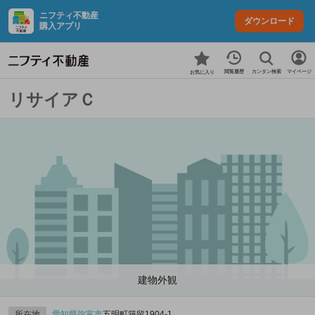
ニフティ不動産
ダウンロード
購入アプリ
カンタン検索
閲覧履歴
マイページ
お気に入り
リサイアＣ
建物外観
所在地
愛知県
弥富市
五明町築留1904‐1