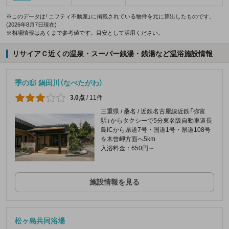
※このデータは「ニフティ不動産」に掲載されている物件を元に算出したものです。
(2026年8月7日現在)
※相場情報はあくまで参考値です。目安として活用ください。
リサイアＣ近くの温泉・スーパー銭湯・銭湯など温浴施設情報
季の邸 鍋田川（なべたがわ）
3.0点
/
11件
三重県 / 桑名 / 近鉄名古屋線近鉄「弥富
駅」からタクシーで5分東名阪自動車道長
島ICから県道7号・国道1号・県道108号
を木曾岬方面へ5km
入浴料金：650円～
施設情報を見る
松ヶ島共同浴場