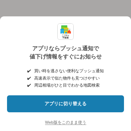
アプリならプッシュ通知で
値下げ情報をすぐにお知らせ
対応機種
個人情報保護ポリシー
利用規約
運営会社
✔️
買い時を逃さない便利なプッシュ通知
ヘルプ・お問い合わせ
採用情報
✔️
高速表示で似た物件も見つけやすい
✔️
周辺相場がひと目でわかる地図検索
アプリに切り替える
©NIFTY Lifestyle Co., Ltd.
Web版をこのまま使う