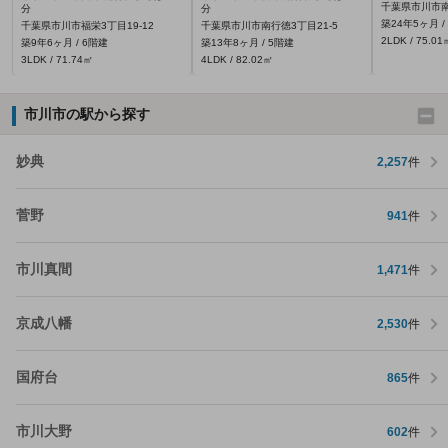
千葉県市川市南
分
分
築24年5ヶ月 /
千葉県市川市福栄3丁目19-12
千葉県市川市南行徳3丁目21-5
2LDK / 75.01
築9年6ヶ月 / 6階建
築13年8ヶ月 / 5階建
3LDK / 71.74㎡
4LDK / 82.02㎡
市川市の駅から探す
妙典
2,257
件
菅野
941
件
市川真間
1,471
件
京成八幡
2,530
件
国府台
865
件
市川大野
602
件