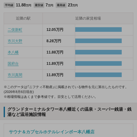
11.88
7
23
平均値
最安値
最高値
万円
万円
万円
近隣の駅
近隣の家賃相場
二俣新町
12.05万円
市川大野
8.28万円
本八幡
11.88万円
国府台
11.89万円
市川真間
11.89万円
※このデータは「ニフティ不動産」に掲載されている物件を元に算出したものです。
(2026年8月6日現在)
※相場情報はあくまで参考値です。目安として活用ください。
グランドターミナルタワー本八幡近くの温泉・スーパー銭湯・銭
湯など温浴施設情報
サウナ＆カプセルホテルレインボー本八幡店