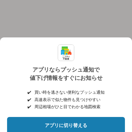
アプリならプッシュ通知で
値下げ情報をすぐにお知らせ
対応機種
個人情報保護ポリシー
利用規約
運営会社
✔️
買い時を逃さない便利なプッシュ通知
ヘルプ・お問い合わせ
採用情報
✔️
高速表示で似た物件も見つけやすい
✔️
周辺相場がひと目でわかる地図検索
アプリに切り替える
©NIFTY Lifestyle Co., Ltd.