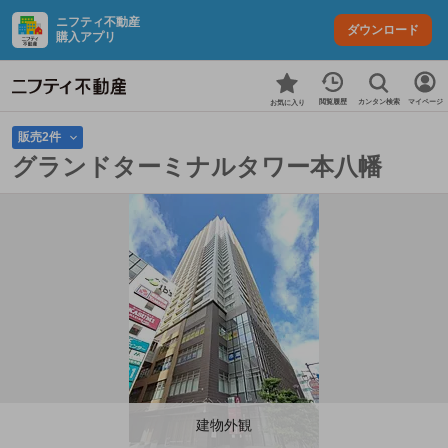
ニフティ不動産
ダウンロード
購入アプリ
カンタン検索
閲覧履歴
マイページ
お気に入り
販売2件
グランドターミナルタワー本八幡
建物外観