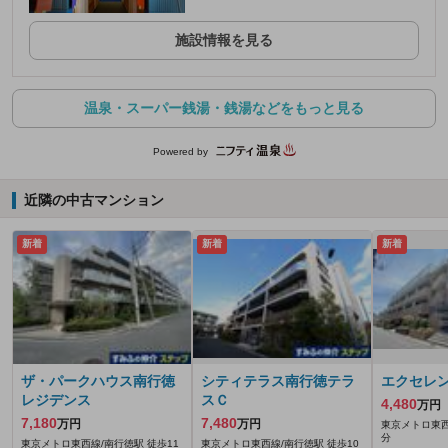
施設情報を見る
温泉・スーパー銭湯・銭湯などをもっと見る
Powered by
近隣の中古マンション
新着
新着
新着
ザ・パークハウス南行徳
シティテラス南行徳テラ
エクセレ
レジデンス
スＣ
4,480
万円
7,180
7,480
万円
万円
東京メトロ東西
分
東京メトロ東西線/南行徳駅 徒歩11
東京メトロ東西線/南行徳駅 徒歩10