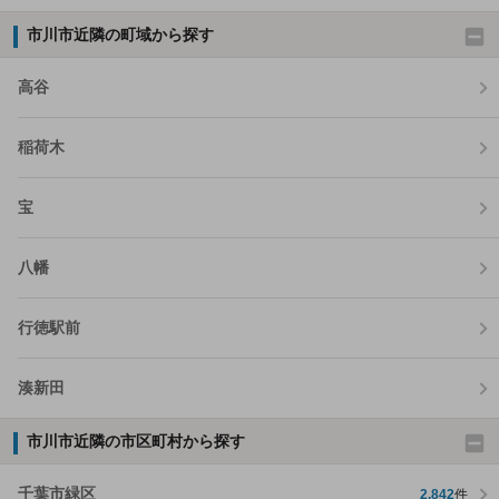
市川市近隣の町域から探す
高谷
稲荷木
宝
八幡
行徳駅前
湊新田
市川市近隣の市区町村から探す
千葉市緑区
2,842
件