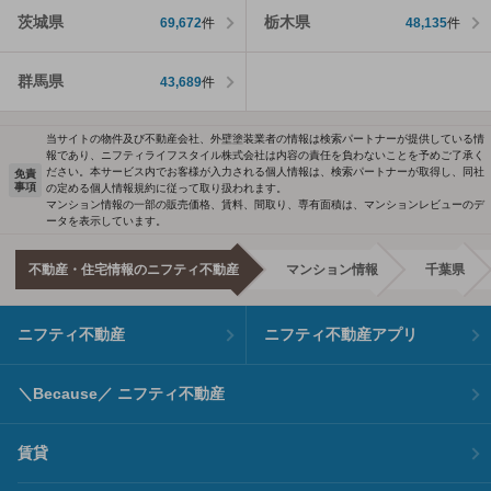
茨城県
栃木県
69,672
件
48,135
件
群馬県
43,689
件
当サイトの物件及び不動産会社、外壁塗装業者の情報は検索パートナーが提供している情
報であり、ニフティライフスタイル株式会社は内容の責任を負わないことを予めご了承く
ださい。本サービス内でお客様が入力される個人情報は、検索パートナーが取得し、同社
免責
事項
の定める個人情報規約に従って取り扱われます。
マンション情報の一部の販売価格、賃料、間取り、専有面積は、マンションレビューのデ
ータを表示しています。
不動産・住宅情報のニフティ不動産
マンション情報
千葉県
ニフティ不動産
ニフティ不動産アプリ
＼Because／ ニフティ不動産
賃貸