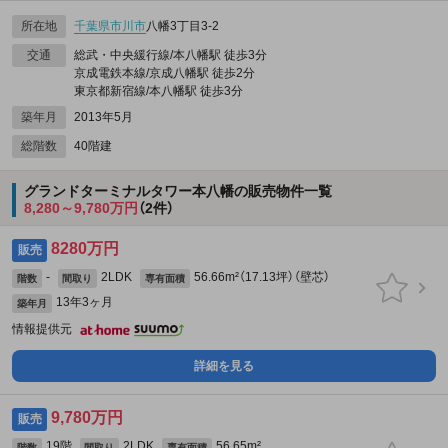
所在地
千葉県
市川市
八幡3丁目3-2
交通
総武・中央緩行線/本八幡駅 徒歩3分
京成電鉄本線/京成八幡駅 徒歩2分
東京都新宿線/本八幡駅 徒歩3分
築年月
2013年5月
総階数
40階建
グランドターミナルタワー本八幡の販売物件一覧
8,280～9,780万円
（2件）
8280万円
販売
-
2LDK
56.66m²（17.13坪）（壁芯）
階数
間取り
専有面積
13年3ヶ月
築年月
情報提供元
詳細を見る
9,780万円
販売
19階
2LDK
56.65m²
階数
間取り
専有面積