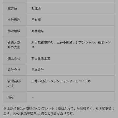
主方位
西北西
土地権利
所有権
用途地域
商業地域
新築分譲
新日鉄都市開発、三井不動産レジデンシャル、積水ハウ
時の売主
ス
施工会社
前田建設工業
設計会社
日本設計
管理会社/
三井不動産レジデンシャルサービス / 日勤
方式
備考
－
※ 上記情報は分譲時のパンフレットに掲載されていた情報です。社名変更等に
より、現況（販売中物件）と異なる場合があります。