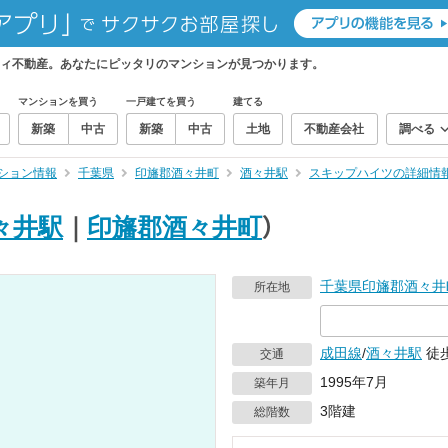
ィ不動産。あなたにピッタリのマンションが見つかります。
マンションを買う
一戸建てを買う
建てる
新築
中古
新築
中古
土地
不動産会社
調べる
ション情報
千葉県
印旛郡酒々井町
酒々井駅
スキップハイツの詳細情
々井駅
｜
印旛郡酒々井町
）
千葉県
印旛郡酒々井
所在地
成田線
/
酒々井駅
徒歩
交通
1995年7月
築年月
3階建
総階数