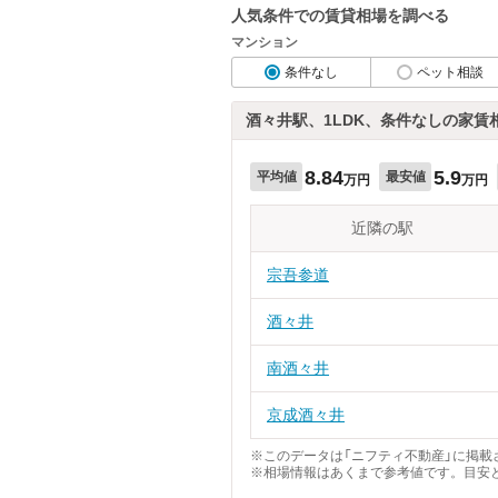
人気条件での賃貸相場を調べる
マンション
条件なし
ペット相談
酒々井駅、1LDK、条件なしの家賃
8.84
5.9
平均値
最安値
万円
万円
近隣の駅
宗吾参道
酒々井
南酒々井
京成酒々井
※このデータは「ニフティ不動産」に掲載さ
※相場情報はあくまで参考値です。目安