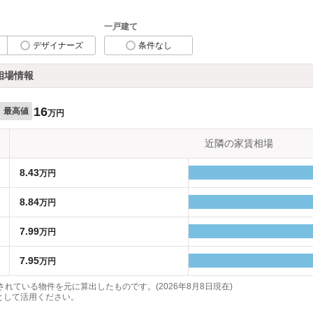
一戸建て
デザイナーズ
条件なし
相場情報
16
最高値
万円
近隣の家賃相場
8.43
万円
8.84
万円
7.99
万円
7.95
万円
れている物件を元に算出したものです。(2026年8月8日現在)
として活用ください。