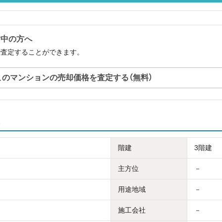
討中の方へ
で査定することができます。
このマンションの売却価格を査定する（無料）
階建
3階建
主方位
－
用途地域
－
施工会社
－