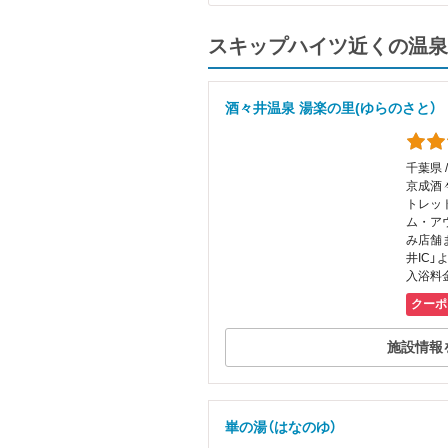
スキップハイツ近くの温泉
酒々井温泉 湯楽の里(ゆらのさと）
千葉県 
京成酒
トレッ
ム・ア
み店舗
井IC」
入浴料金
クーポ
施設情報
崋の湯（はなのゆ）