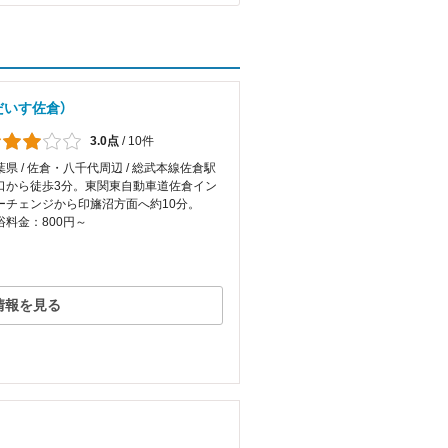
だいす佐倉）
3.0点
/
10件
葉県 / 佐倉・八千代周辺 / 総武本線佐倉駅
口から徒歩3分。東関東自動車道佐倉イン
ーチェンジから印旛沼方面へ約10分。
浴料金：800円～
情報を見る