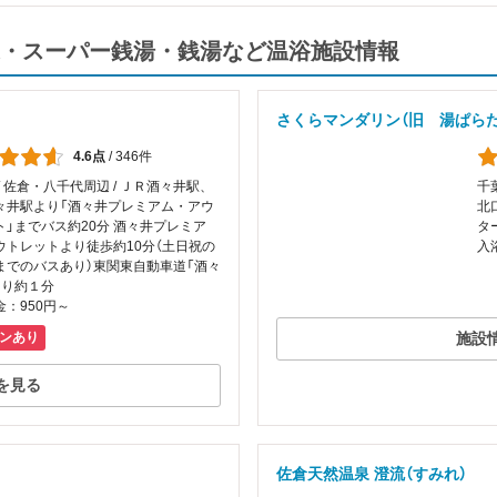
・スーパー銭湯・銭湯など温浴施設情報
さくらマンダリン（旧 湯ぱら
4.6点
/
346件
/ 佐倉・八千代周辺 / ＪＲ酒々井駅、
千
々井駅より「酒々井プレミアム・アウ
北
ト」までバス約20分 酒々井プレミア
タ
ウトレットより徒歩約10分（土日祝の
入
までのバスあり）東関東自動車道「酒々
より約１分
：950円～
施設
ンあり
を見る
佐倉天然温泉 澄流（すみれ）