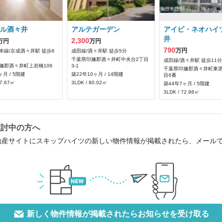
ル酒々井
アルテガーデン
アイビ・ネオハイ
井
2,300
万円
万円
790
万円
本線/京成酒々井駅 徒歩6
成田線/酒々井駅 徒歩5分
千葉県印旛郡酒々井町中央台2丁目
成田線/酒々井駅 徒歩11分
旛郡酒々井町上岩橋106
3-1
千葉県印旛郡酒々井町東酒
ヶ月 / 5階建
築22年10ヶ月 / 14階建
目6番
57.67㎡
3LDK / 80.02㎡
築44年7ヶ月 / 5階建
3LDK / 72.98㎡
検討中の方へ
動産サイトにスキップハイツの新しい物件情報が掲載されたら、メール
新しく物件情報が掲載されたらお知らせを受け取る