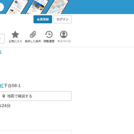
会員登録
ログイン
お気に入り
保存した条件
閲覧履歴
マイページ
報
町
下台58‐1
地図で確認する
24分