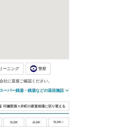
リーニング
警察
会社に直接ご確認ください。
スーパー銭湯・銭湯などの温浴施設
印旛郡酒々井町の家賃相場に切り替える
5LDK～
3LDK
4LDK