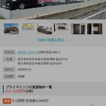
15枚の写真を見る
所在地
福岡県
久留米市
北野町高良1682‐1
交通
西日本鉄道甘木線/古賀茶屋駅 徒歩21分
西日本鉄道甘木線/北野駅 徒歩26分
築年月
2009年1月
総階数
2階建
プライマリッツの賃貸物件一覧
5.1～5.5万円
（2件）
5.1
万円
（管理費3,000円）
賃貸