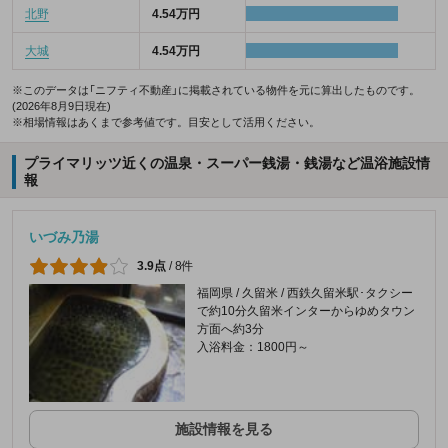
北野
4.54万円
大城
4.54万円
※このデータは「ニフティ不動産」に掲載されている物件を元に算出したものです。
(2026年8月9日現在)
※相場情報はあくまで参考値です。目安として活用ください。
プライマリッツ近くの温泉・スーパー銭湯・銭湯など温浴施設情
報
いづみ乃湯
3.9点
/
8件
福岡県 / 久留米 / 西鉄久留米駅･タクシー
で約10分久留米インターからゆめタウン
方面へ約3分
入浴料金：1800円～
施設情報を見る