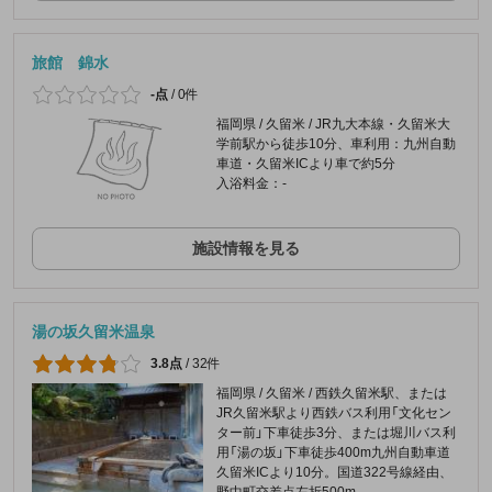
旅館 錦水
-点
/
0件
福岡県 / 久留米 / JR九大本線・久留米大
学前駅から徒歩10分、車利用：九州自動
車道・久留米ICより車で約5分
入浴料金：-
施設情報を見る
湯の坂久留米温泉
3.8点
/
32件
福岡県 / 久留米 / 西鉄久留米駅、または
JR久留米駅より西鉄バス利用「文化セン
ター前」下車徒歩3分、または堀川バス利
用「湯の坂」下車徒歩400m九州自動車道
久留米ICより10分。国道322号線経由、
野中町交差点左折500m