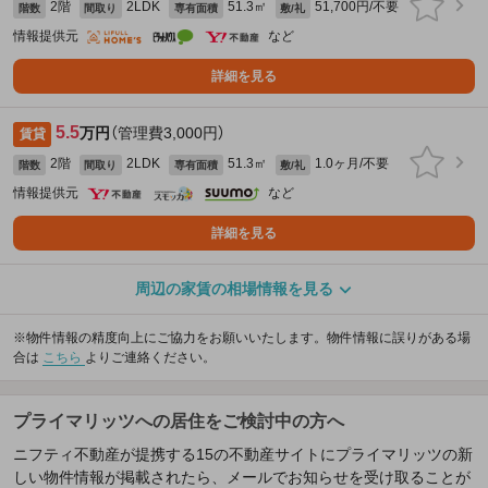
2階
2LDK
51.3㎡
51,700円/不要
階数
間取り
専有面積
敷/礼
情報提供元
など
詳細を見る
5.5
万円
（管理費3,000円）
賃貸
2階
2LDK
51.3㎡
1.0ヶ月/不要
階数
間取り
専有面積
敷/礼
情報提供元
など
詳細を見る
周辺の家賃の相場情報を見る
※物件情報の精度向上にご協力をお願いいたします。物件情報に誤りがある場
合は
こちら
よりご連絡ください。
プライマリッツへの居住をご検討中の方へ
ニフティ不動産が提携する15の不動産サイトにプライマリッツの新
しい物件情報が掲載されたら、メールでお知らせを受け取ることが