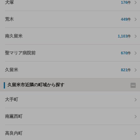
犬塚
176
件
荒木
449
件
南久留米
1,103
件
聖マリア病院前
670
件
久留米
821
件
久留米市近隣の町域から探す
大手町
南薫西町
高良内町