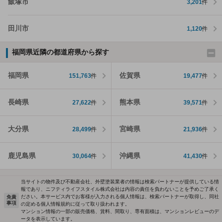
飯塚市
3,201
件
田川市
1,120
件
福岡県近隣の都道府県から探す
福岡県
佐賀県
151,763
件
19,477
件
長崎県
熊本県
27,622
件
39,571
件
大分県
宮崎県
28,499
件
21,936
件
鹿児島県
沖縄県
30,064
件
41,430
件
当サイトの物件及び不動産会社、外壁塗装業者の情報は検索パートナーが提供している情
報であり、ニフティライフスタイル株式会社は内容の責任を負わないことを予めご了承く
ださい。本サービス内でお客様が入力される個人情報は、検索パートナーが取得し、同社
免責
事項
の定める個人情報規約に従って取り扱われます。
マンション情報の一部の販売価格、賃料、間取り、専有面積は、マンションレビューのデ
ータを表示しています。