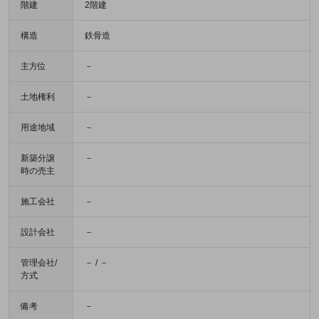
階建
2階建
構造
鉄骨造
主方位
－
土地権利
－
用途地域
－
新築分譲
－
時の売主
施工会社
－
設計会社
－
管理会社/
－ / －
方式
備考
－