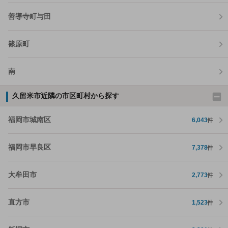
善導寺町与田
篠原町
南
久留米市近隣の市区町村から探す
福岡市城南区
6,043
件
福岡市早良区
7,378
件
大牟田市
2,773
件
直方市
1,523
件