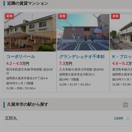
近隣の賃貸マンション
新着
新着
新着
コーポリベール
グランデシェチオ千本杉
K・ブロ
4.2～4.5
7.3
4.6～5.2
万円
万円
万
西日本鉄道甘木線/学校前駅 徒歩28
久大本線/久留米大学前駅 徒歩9分
鹿児島本線/久
分
福岡県久留米市合川町20‐1
福岡県久留米市
福岡県久留米市東合川7丁目4-4
築19年 / 5階建
築19年7ヶ月 /
築36年5ヶ月 / 2階建
1LDK / 41.67～41.93㎡
1LDK / 33.3
2LDK～3DK / 52.80㎡
久留米市の駅から探す
五郎丸
145
件