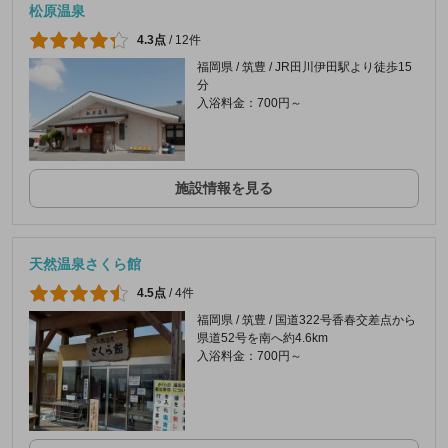
松原温泉
4.3点
/
12件
福岡県 / 筑豊 / JR田川伊田駅より徒歩15
分
入浴料金：700円～
施設情報を見る
天然温泉さくら館
4.5点
/
4件
福岡県 / 筑豊 / 国道322号香春交差点から
県道52号を南へ約4.6km
入浴料金：700円～