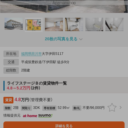
20枚の写真を見る
所在地
福岡県
田川市
大字伊田5117
交通
平成筑豊鉄道/下伊田駅 徒歩9分
総階数
2階建
ライフステージＢの賃貸物件一覧
4.8～5.2万円
（2件）
4.8
万円
（管理費不要）
賃貸
2階
3DK
52.99㎡
不要/96,000円
階数
間取り
専有面積
敷/礼
情報提供元
詳細を見る