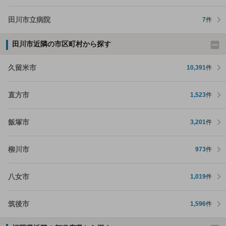
田川市立病院
7
件
田川市近隣の市区町村から探す
久留米市
10,391
件
直方市
1,523
件
飯塚市
3,201
件
柳川市
973
件
八女市
1,019
件
筑後市
1,596
件