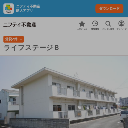
ニフティ不動産
ダウンロード
購入アプリ
カンタン検索
閲覧履歴
マイページ
お気に入り
賃貸2件
ライフステージＢ