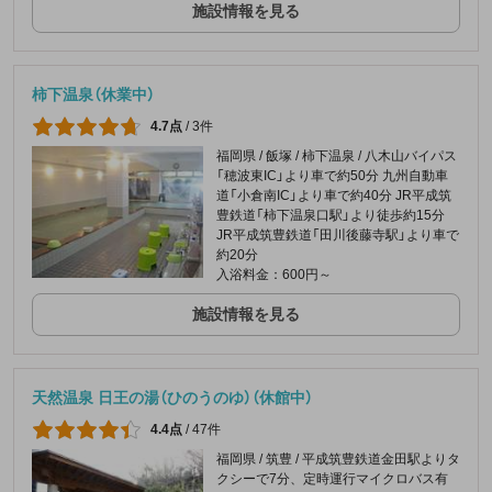
施設情報を見る
柿下温泉（休業中）
4.7点
/
3件
福岡県 / 飯塚 / 柿下温泉 / 八木山バイパス
「穂波東IC」より車で約50分 九州自動車
道「小倉南IC」より車で約40分 JR平成筑
豊鉄道「柿下温泉口駅」より徒歩約15分
JR平成筑豊鉄道「田川後藤寺駅」より車で
約20分
入浴料金：600円～
施設情報を見る
天然温泉 日王の湯（ひのうのゆ）（休館中）
4.4点
/
47件
福岡県 / 筑豊 / 平成筑豊鉄道金田駅よりタ
クシーで7分、定時運行マイクロバス有