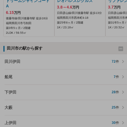
ドリームシャインコート
レオパレスレグルス
リファレ
A
3.8～4.6
3.7
万円
万円
6.15
万円
日田彦山線/田川後藤寺駅 徒歩13分
日田彦山線/田
福岡県田川市西本町4-18
福岡県田川市寿
後藤寺線/田川後藤寺駅 徒歩18分
築25年6ヶ月 / 2階建
築31年5ヶ月 /
福岡県田川市弓削田
1K / 23.18㎡
1K / 20.52㎡
築3年5ヶ月 / 2階建
2LDK / 59.55㎡
田川市の駅から探す
田川伊田
72
件
船尾
7
件
下伊田
28
件
大藪
25
件
上伊田
30
件