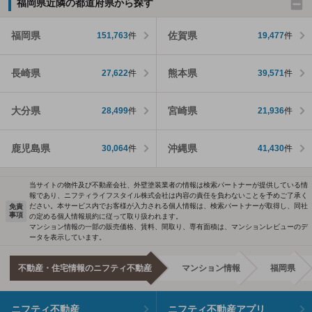
福岡県近隣の都道府県から探す
福岡県
佐賀県
151,763
件
19,477
件
長崎県
熊本県
27,622
件
39,571
件
大分県
宮崎県
28,499
件
21,936
件
鹿児島県
沖縄県
30,064
件
41,430
件
当サイトの物件及び不動産会社、外壁塗装業者の情報は検索パートナーが提供している情
報であり、ニフティライフスタイル株式会社は内容の責任を負わないことを予めご了承く
ださい。本サービス内でお客様が入力される個人情報は、検索パートナーが取得し、同社
免責
事項
の定める個人情報規約に従って取り扱われます。
マンション情報の一部の販売価格、賃料、間取り、専有面積は、マンションレビューのデ
ータを表示しています。
不動産・住宅情報のニフティ不動産
マンション情報
福岡県
ニフティ不動産
ニフティ不動産アプリ