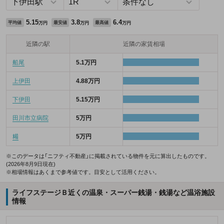
5.15
3.8
6.4
平均値
最安値
最高値
万円
万円
万円
近隣の駅
近隣の家賃相場
船尾
5.1万円
上伊田
4.88万円
下伊田
5.15万円
田川市立病院
5万円
糒
5万円
※このデータは「ニフティ不動産」に掲載されている物件を元に算出したものです。
(2026年8月9日現在)
※相場情報はあくまで参考値です。目安として活用ください。
ライフステージＢ近くの温泉・スーパー銭湯・銭湯など温浴施設
情報