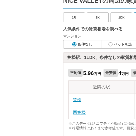
NICE VALLEYの周辺の
1R
1K
1DK
人気条件での賃貸相場を調べる
マンション
条件なし
ペット相談
笠松駅、1LDK、条件なしの家賃相
5.96
4
平均値
最安値
万円
万円
近隣の駅
笠松
西笠松
※このデータは「ニフティ不動産」に掲載さ
※相場情報はあくまで参考値です。目安