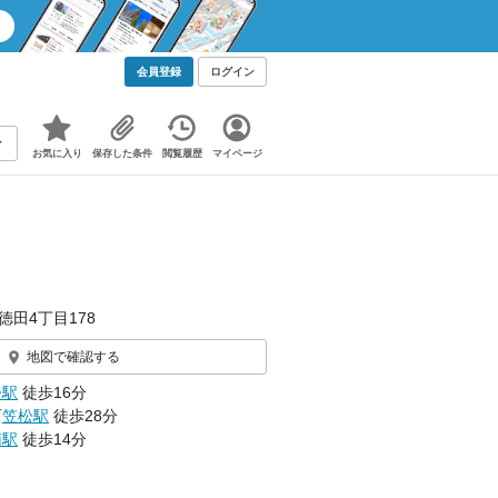
会員登録
ログイン
お気に入り
保存した条件
閲覧履歴
マイページ
徳田4丁目178
地図で確認する
松駅
徒歩16分
西
笠松駅
徒歩28分
南駅
徒歩14分