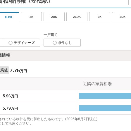
家賃相場情報
（笠松駅）
2K
2DK
2LDK
3K
3DK
1LDK
一戸建て
デザイナーズ
条件なし
場情報
7.75
最高値
万円
近隣の家賃相場
5.96
万円
5.79
万円
れている物件を元に算出したものです。(2026年8月7日現在)
として活用ください。