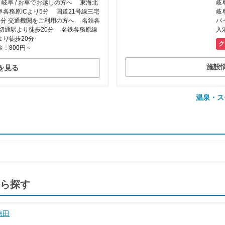
/ 岐阜 / お車でお越しの方へ 東海北
岐
阜各務原ICより5分 国道21号線三宅
岐
り3分 交通機関をご利用の方へ 名鉄各
バ
 切通駅より徒歩20分 名鉄各務原線
入
より徒歩20分
ク
：800円～
施設
を見る
温泉・ス
ら探す
徳田