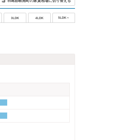
羽島郡岐南町の家賃相場に切り替える
5LDK～
3LDK
4LDK