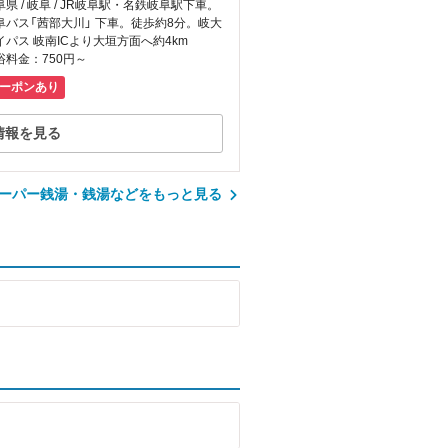
阜県 / 岐阜 / JR岐阜駅・名鉄岐阜駅下車。
阜バス「茜部大川」 下車。徒歩約8分。岐大
イパス 岐南ICより大垣方面へ約4km
浴料金：750円～
ーポンあり
情報を見る
ーパー銭湯・銭湯などをもっと見る