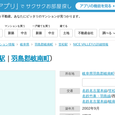
ニフティ不動産。あなたにピッタリのマンションが見つかります。
マンションを買う
一戸建てを買う
建てる
新築
中古
新築
中古
土地
不動産会社
調べる
ション情報
岐阜県
羽島郡岐南町
笠松駅
NICE VALLEYの詳細情報
駅
｜
羽島郡岐南町
）
岐阜県
羽島郡岐南町
所在地
名鉄名古屋本線
/
笠
交通
名鉄竹鼻・羽島線
/
名鉄名古屋本線
/
岐
2002年9月
築年月