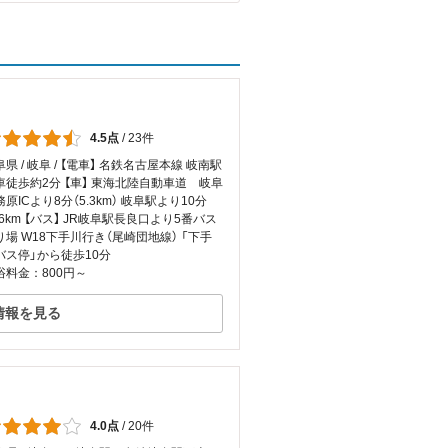
4.5点
/
23件
県 / 岐阜 / 【電車】 名鉄名古屋本線 岐南駅
車徒歩約2分 【車】 東海北陸自動車道 岐阜
原ICより8分（5.3km） 岐阜駅より10分
.6km 【バス】 JR岐阜駅長良口より5番バス
り場 W18下手川行き（尾崎団地線） 「下手
バス停」から徒歩10分
浴料金：800円～
情報を見る
4.0点
/
20件