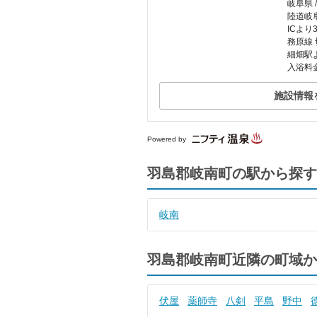
岐阜県 
陸道岐
ICよ
務原線
細畑駅
入浴料金
施設情報
Powered by
羽島郡岐南町の駅から探す
岐南
羽島郡岐南町近隣の町域か
伏屋
薬師寺
八剣
平島
野中