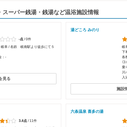
の温泉・スーパー銭湯・銭湯など温浴施設情報
湯どころ みのり
-点
/
0件
/ 岐阜 / 名鉄 岐南駅より徒歩にて５
岐阜
下
金：-
各務
（3
乗
川
入
を見る
施設
六条温泉 喜多の湯
3.4点
/
11件