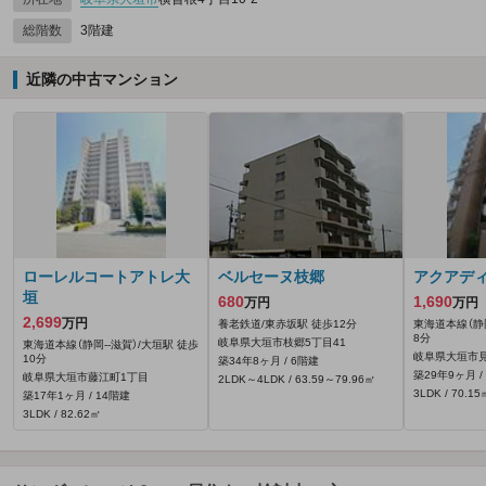
総階数
3階建
近隣の中古マンション
ローレルコートアトレ大
ベルセーヌ枝郷
アクアデ
垣
680
1,690
万円
万円
2,699
万円
養老鉄道/東赤坂駅 徒歩12分
東海道本線（静岡
8分
岐阜県大垣市枝郷5丁目41
東海道本線（静岡--滋賀）/大垣駅 徒歩
岐阜県大垣市見
10分
築34年8ヶ月 / 6階建
築29年9ヶ月 /
岐阜県大垣市藤江町1丁目
2LDK～4LDK / 63.59～79.96㎡
3LDK / 70.15
築17年1ヶ月 / 14階建
3LDK / 82.62㎡