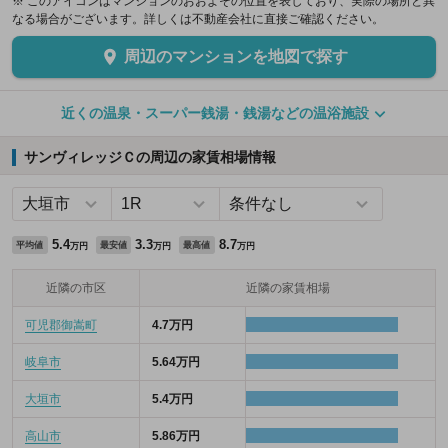
※ このアイコンはマンションのおおよその位置を表しており、実際の場所と異
なる場合がございます。詳しくは不動産会社に直接ご確認ください。
周辺のマンションを地図で探す
近くの温泉・スーパー銭湯・銭湯などの温浴施設
サンヴィレッジＣの周辺の家賃相場情報
5.4
3.3
8.7
平均値
最安値
最高値
万円
万円
万円
近隣の市区
近隣の家賃相場
可児郡御嵩町
4.7万円
岐阜市
5.64万円
大垣市
5.4万円
高山市
5.86万円