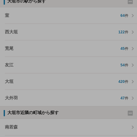
大垣市の駅から探す
室
64
件
西大垣
122
件
荒尾
45
件
友江
54
件
大垣
420
件
大外羽
47
件
大垣市近隣の町域から探す
南若森