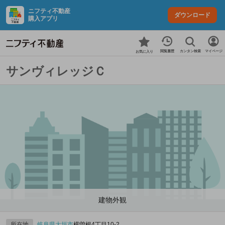
ニフティ不動産
ダウンロード
購入アプリ
カンタン検索
閲覧履歴
マイページ
お気に入り
サンヴィレッジＣ
建物外観
所在地
岐阜県
大垣市
横曽根4丁目10‐2