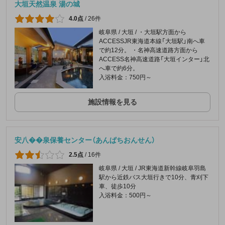
大垣天然温泉 湯の城
4.0点
/
26件
岐阜県 / 大垣 / ・大垣駅方面から
ACCESSJR東海道本線「大垣駅」南へ車
で約12分。 ・名神高速道路方面から
ACCESS名神高速道路「大垣インター」北
へ車で約6分。
入浴料金：750円～
施設情報を見る
安八��泉保養センター（あんぱちおんせん）
2.5点
/
16件
岐阜県 / 大垣 / JR東海道新幹線岐阜羽島
駅から近鉄バス大垣行きで10分、青刈下
車、徒歩10分
入浴料金：500円～