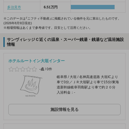
多治見市
6.51万円
※このデータは「ニフティ不動産」に掲載されている物件を元に算出したものです。
(2026年8月9日現在)
※相場情報はあくまで参考値です。目安として活用ください。
サンヴィレッジＣ近くの温泉・スーパー銭湯・銭湯など温浴施設
情報
ホテルルートイン大垣インター
-点
/
0件
岐阜県 / 大垣 / 名神高速道路 大垣ICより
車で3分／ＪＲ大垣駅より車で15分/東海
道新幹線岐阜羽島駅より車で約２０分
入浴料金：-
施設情報を見る