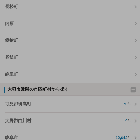
長松町
内原
築捨町
昼飯町
静里町
大垣市近隣の市区町村から探す
可児郡御嵩町
170
件
大野郡白川村
9
件
岐阜市
12,642
件