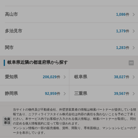
高山市
1,086
件
多治見市
1,379
件
関市
1,283
件
岐阜県近隣の都道府県から探す
愛知県
岐阜県
206,029
件
38,027
件
静岡県
三重県
92,959
件
39,567
件
当サイトの物件及び不動産会社、外壁塗装業者の情報は検索パートナーが提供している情
報であり、ニフティライフスタイル株式会社は内容の責任を負わないことを予めご了承く
ださい。本サービス内でお客様が入力される個人情報は、検索パートナーが取得し、同社
免責
事項
の定める個人情報規約に従って取り扱われます。
マンション情報の一部の販売価格、賃料、間取り、専有面積は、マンションレビューのデ
ータを表示しています。