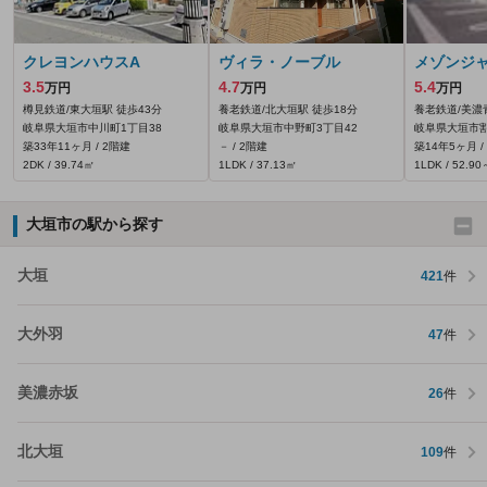
クレヨンハウスA
ヴィラ・ノーブル
メゾンジ
3.5
4.7
5.4
万円
万円
万円
樽見鉄道/東大垣駅 徒歩43分
養老鉄道/北大垣駅 徒歩18分
養老鉄道/美濃
岐阜県大垣市中川町1丁目38
岐阜県大垣市中野町3丁目42
岐阜県大垣市割田
築33年11ヶ月 / 2階建
－ / 2階建
築14年5ヶ月 /
2DK / 39.74㎡
1LDK / 37.13㎡
1LDK / 52.9
大垣市の駅から探す
大垣
421
件
大外羽
47
件
美濃赤坂
26
件
北大垣
109
件