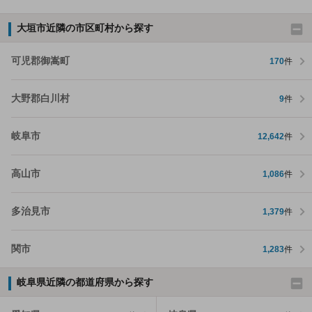
大垣市近隣の市区町村から探す
可児郡御嵩町
170
件
大野郡白川村
9
件
岐阜市
12,642
件
高山市
1,086
件
多治見市
1,379
件
関市
1,283
件
岐阜県近隣の都道府県から探す