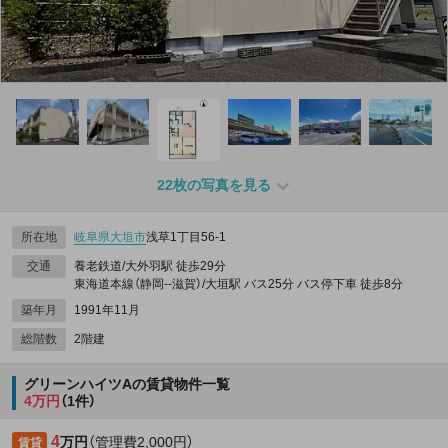
22枚の写真を見る
所在地
岐阜県
大垣市
浅草1丁目56‐1
交通
養老鉄道/大外羽駅 徒歩29分
東海道本線（静岡--滋賀）/大垣駅 バス25分 バス停下車 徒歩8分
築年月
1991年11月
総階数
2階建
グリーンハイツAの賃貸物件一覧
4万円
（1件）
4
万円
（管理費2,000円）
賃貸