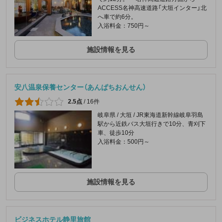
ACCESS名神高速道路「大垣インター」北
へ車で約6分。
入浴料金：750円～
施設情報を見る
安八温泉保養センター（あんぱちおんせん）
2.5点
/
16件
岐阜県 / 大垣 / JR東海道新幹線岐阜羽島
駅から近鉄バス大垣行きで10分、青刈下
車、徒歩10分
入浴料金：500円～
施設情報を見る
ビジネスホテル静里旅館