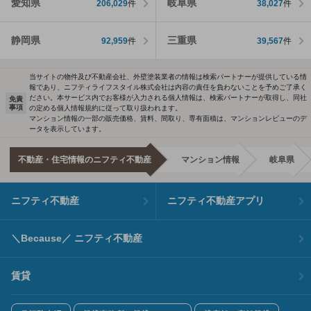
愛知県
岐阜県
206,029
件
38,027
件
静岡県
三重県
92,959
件
39,567
件
当サイトの物件及び不動産会社、外壁塗装業者の情報は検索パートナーが提供している情
報であり、ニフティライフスタイル株式会社は内容の責任を負わないことを予めご了承く
ださい。本サービス内でお客様が入力される個人情報は、検索パートナーが取得し、同社
免責
事項
の定める個人情報規約に従って取り扱われます。
マンション情報の一部の販売価格、賃料、間取り、専有面積は、マンションレビューのデ
ータを表示しています。
不動産・住宅情報のニフティ不動産
マンション情報
岐阜県
ニフティ不動産
ニフティ不動産アプリ
＼Because／ ニフティ不動産
賃貸