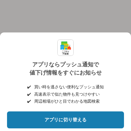
アプリならプッシュ通知で
値下げ情報をすぐにお知らせ
対応機種
個人情報保護ポリシー
利用規約
運営会社
✔️
買い時を逃さない便利なプッシュ通知
ヘルプ・お問い合わせ
採用情報
✔️
高速表示で似た物件も見つけやすい
✔️
周辺相場がひと目でわかる地図検索
アプリに切り替える
©NIFTY Lifestyle Co., Ltd.