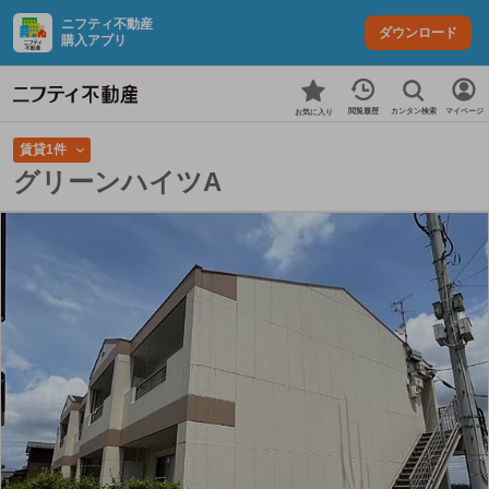
ニフティ不動産
ダウンロード
購入アプリ
カンタン検索
閲覧履歴
マイページ
お気に入り
賃貸1件
グリーンハイツA