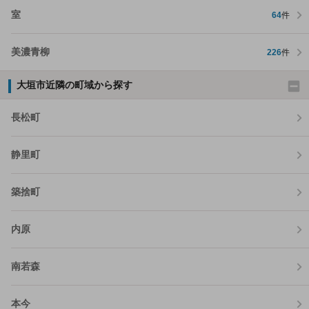
室
64
件
美濃青柳
226
件
大垣市近隣の町域から探す
長松町
静里町
築捨町
内原
南若森
本今