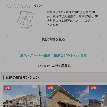
-点
/
0件
岐阜県 / 大垣 / 名神大垣ICより車で10
分。東海環状大垣西ICより車で5分。JR
大垣駅より名阪近鉄バスにて10分。
入浴料金：-
施設情報を見る
温泉・スーパー銭湯・銭湯などをもっと見る
Powered by
近隣の賃貸マンション
新着
新着
新着