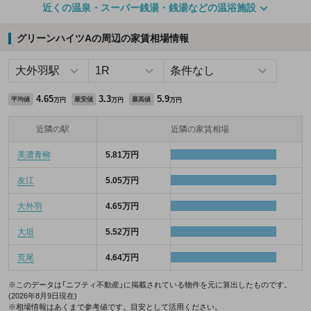
近くの温泉・スーパー銭湯・銭湯などの温浴施設
グリーンハイツAの周辺の家賃相場情報
4.65
3.3
5.9
平均値
最安値
最高値
万円
万円
万円
近隣の駅
近隣の家賃相場
美濃青柳
5.81万円
友江
5.05万円
大外羽
4.65万円
大垣
5.52万円
荒尾
4.64万円
※このデータは「ニフティ不動産」に掲載されている物件を元に算出したものです。
(2026年8月9日現在)
※相場情報はあくまで参考値です。目安として活用ください。