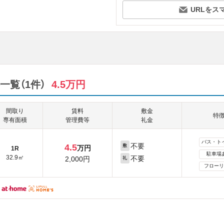
URLをス
覧（1件）
4.5万円
間取り
賃料
敷金
特
専有面積
管理費等
礼金
バス・ト
不要
4.5
敷
万円
1R
駐車場
32.9㎡
不要
2,000円
礼
フローリ