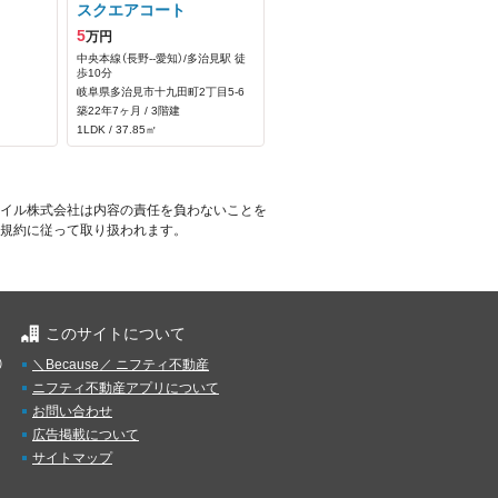
スクエアコート
5
万円
中央本線（長野--愛知）/多治見駅 徒
歩10分
岐阜県多治見市十九田町2丁目5‐6
築22年7ヶ月 / 3階建
1LDK / 37.85㎡
イル株式会社は内容の責任を負わないことを
規約に従って取り扱われます。
このサイトについて
）
＼Because／ ニフティ不動産
ニフティ不動産アプリについて
お問い合わせ
広告掲載について
サイトマップ