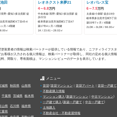
ポ池田
レオネクスト来夢21
レオパレス宝
4～6.8
6～7.5
円
万円
万円
長野--愛知）/多治見駅 徒
中央本線（長野--愛知）/多治見駅 徒
太多線/小泉駅 徒歩19分
歩22分
岐阜県多治見市宝町5丁目
治見市池田町4丁目45‐4
岐阜県多治見市池田町1丁目47
築33年7ヶ月 / 4階建
1ヶ月 / 4階建
築17年4ヶ月 / 2階建
2LDK～3LDK / 66.00㎡
48.00㎡
1K / 23.61～28.02㎡
壁塗装業者の情報は検索パートナーが提供している情報であり、ニフティライフスタ
でお客様が入力される個人情報は、検索パートナーが取得し、同社の定める個人情報
賃料、間取り、専有面積は、マンションレビューのデータを表示しています。
メニュー
宮城県
秋田県
山形県
賃貸
（
賃貸マンション
｜
賃貸アパート
｜
賃貸一戸建て
不動産購入情報
千葉県
茨城県
栃木県
マンション購入
（
新築マンション
｜
中古マンション
）
一戸建て購入
（
新築一戸建て
｜
中古一戸建て
）
富山県
石川県
福井県
土地購入
三重県
不動産会社・不動産屋情報
滋賀県
奈良県
和歌山県