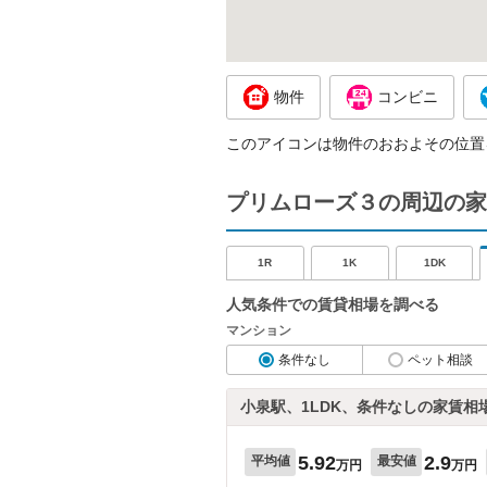
物件
コンビニ
このアイコンは物件のおおよその位置
プリムローズ３の周辺の家
1R
1K
1DK
人気条件での賃貸相場を調べる
マンション
条件なし
ペット相談
小泉駅、1LDK、条件なしの家賃相
5.92
2.9
平均値
最安値
万円
万円