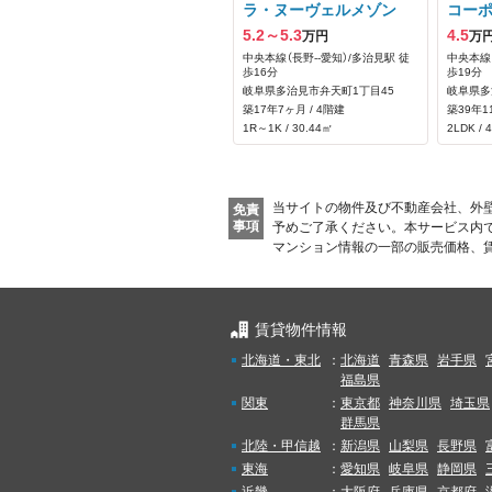
ラ・ヌーヴェルメゾン
コー
5.2～5.3
4.5
万円
万
中央本線（長野--愛知）/多治見駅 徒
中央本線（
歩16分
歩19分
岐阜県多治見市弁天町1丁目45
岐阜県多
築17年7ヶ月 / 4階建
築39年1
1R～1K / 30.44㎡
2LDK / 
当サイトの物件及び不動産会社、外
免責
事項
予めご了承ください。
本サービス内
マンション情報の一部の販売価格、
賃貸物件情報
北海道・東北
：
北海道
青森県
岩手県
福島県
関東
：
東京都
神奈川県
埼玉県
群馬県
北陸・甲信越
：
新潟県
山梨県
長野県
東海
：
愛知県
岐阜県
静岡県
近畿
：
大阪府
兵庫県
京都府