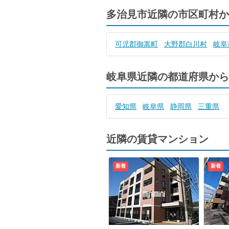
多治見市近隣の市区町村か
可児郡御嵩町
大野郡白川村
岐阜
岐阜県近隣の都道府県から
愛知県
岐阜県
静岡県
三重県
近隣の賃貸マンション
新着
新着