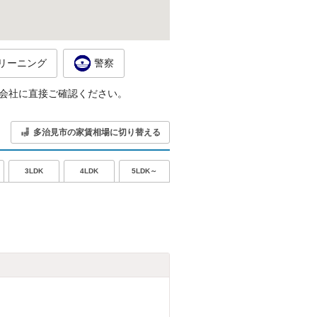
リーニング
警察
会社に直接ご確認ください。
多治見市の家賃相場に切り替える
5LDK～
3LDK
4LDK