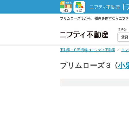
プリムローズ３から、物件を探すならニフテ
借りる
賃貸
不動産・住宅情報のニフティ不動産
マン
プリムローズ３
（
小