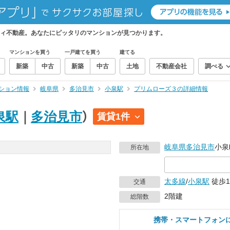
ィ不動産。あなたにピッタリのマンションが見つかります。
マンションを買う
一戸建てを買う
建てる
新築
中古
新築
中古
土地
不動産会社
調べる
ション情報
岐阜県
多治見市
小泉駅
プリムローズ３の詳細情報
泉駅
｜
多治見市
）
賃貸1件
岐阜県
多治見市
小泉
所在地
太多線
/
小泉駅
徒歩1
交通
2階建
総階数
携帯・スマートフォン