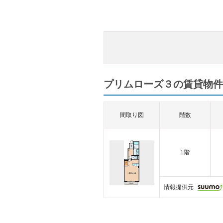
プリムローズ３の賃貸物件一
間取り図
階数
1階
情報提供元