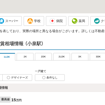
スーパー
学校
病院
薬局
ク
を表しており、実際の場所と異なる場合がございます。詳しくは不動産
賃相場情報
（小泉駅）
2K
2DK
2LDK
3K
3DK
1LDK
一戸建て
デザイナーズ
条件なし
場情報
15
最高値
万円