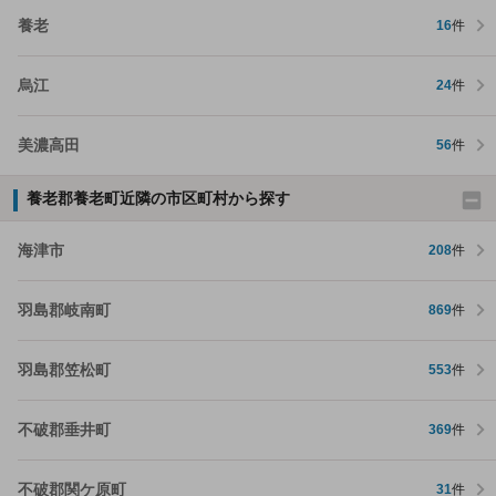
養老
16
件
烏江
24
件
美濃高田
56
件
養老郡養老町近隣の市区町村から探す
海津市
208
件
羽島郡岐南町
869
件
羽島郡笠松町
553
件
不破郡垂井町
369
件
不破郡関ケ原町
31
件