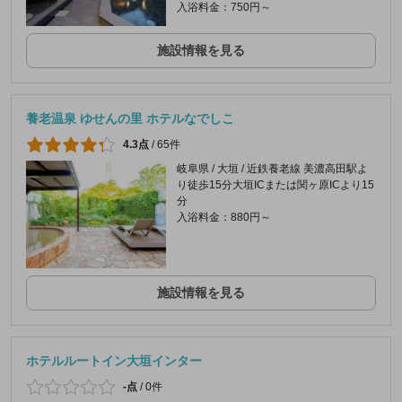
入浴料金：750円～
施設情報を見る
養老温泉 ゆせんの里 ホテルなでしこ
4.3点
/
65件
岐阜県 / 大垣 / 近鉄養老線 美濃高田駅よ
り徒歩15分大垣ICまたは関ヶ原ICより15
分
入浴料金：880円～
施設情報を見る
ホテルルートイン大垣インター
-点
/
0件