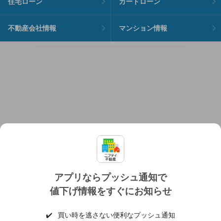
住宅ローン
カードローン
不動産会社情報
マンション情報
アプリならプッシュ通知で
値下げ情報をすぐにお知らせ
対応機種
個人情報保護ポリシー
利用規約
運営会社
✔️
買い時を逃さない便利なプッシュ通知
ヘルプ・お問い合わせ
採用情報