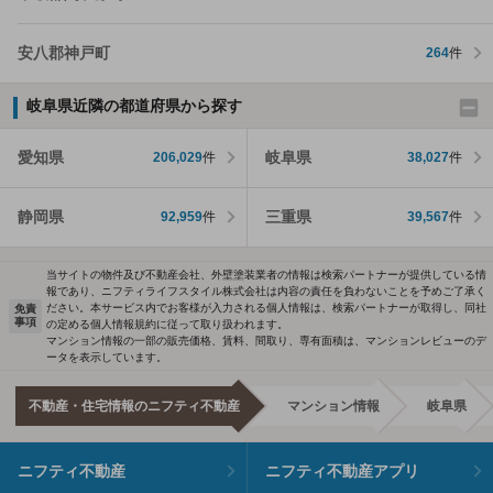
安八郡神戸町
264
件
岐阜県近隣の都道府県から探す
愛知県
岐阜県
206,029
件
38,027
件
静岡県
三重県
92,959
件
39,567
件
当サイトの物件及び不動産会社、外壁塗装業者の情報は検索パートナーが提供している情
報であり、ニフティライフスタイル株式会社は内容の責任を負わないことを予めご了承く
ださい。本サービス内でお客様が入力される個人情報は、検索パートナーが取得し、同社
免責
事項
の定める個人情報規約に従って取り扱われます。
マンション情報の一部の販売価格、賃料、間取り、専有面積は、マンションレビューのデ
ータを表示しています。
不動産・住宅情報のニフティ不動産
マンション情報
岐阜県
ニフティ不動産
ニフティ不動産アプリ