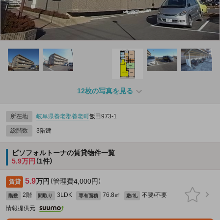
12枚の写真を見る
所在地
岐阜県
養老郡養老町
飯田973‐1
総階数
3階建
ピソフォルトーナの賃貸物件一覧
5.9万円
（1件）
5.9
万円
（管理費4,000円）
賃貸
2階
3LDK
76.8㎡
不要/不要
階数
間取り
専有面積
敷/礼
情報提供元