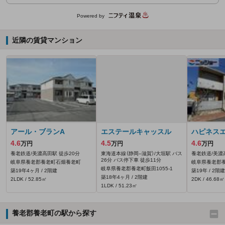
Powered by
近隣の賃貸マンション
アール・ブランA
エステールキャッスル
ハピネス
4.6
4.5
4.6
万円
万円
万円
養老鉄道/美濃高田駅 徒歩20分
東海道本線（静岡--滋賀）/大垣駅 バス
養老鉄道/美濃
26分 バス停下車 徒歩11分
岐阜県養老郡養老町石畑養老町
岐阜県養老郡
岐阜県養老郡養老町飯田1055‐1
築19年4ヶ月 / 2階建
築19年 / 2階建
築18年4ヶ月 / 2階建
2LDK / 52.85㎡
2DK / 46.68㎡
1LDK / 51.23㎡
養老郡養老町の駅から探す