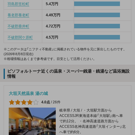
羽島郡笠松町
5.4万円
養老郡養老町
4.49万円
不破郡垂井町
4.72万円
不破郡関ケ原町
4.5万円
※このデータは「ニフティ不動産」に掲載されている物件を元に算出したものです。
(2026年8月8日現在)
※相場情報はあくまで参考値です。目安として活用ください。
ピソフォルトーナ近くの温泉・スーパー銭湯・銭湯など温浴施設
情報
大垣天然温泉 湯の城
4.0点
/
26件
岐阜県 / 大垣 / ・大垣駅方面から
ACCESSJR東海道本線「大垣駅」南へ車
で約12分。 ・名神高速道路方面から
ACCESS名神高速道路「大垣インター」北
へ車で約6分。