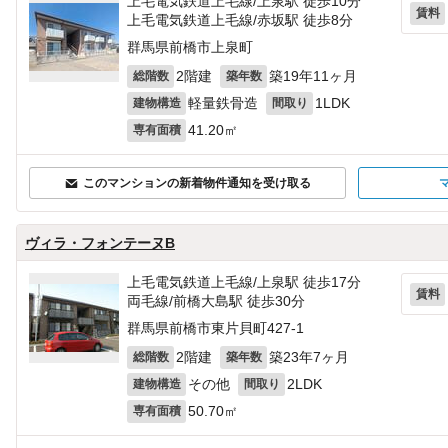
上毛電気鉄道上毛線/上泉駅 徒歩10分
賃料
上毛電気鉄道上毛線/赤坂駅 徒歩8分
群馬県前橋市上泉町
2階建
築19年11ヶ月
総階数
築年数
軽量鉄骨造
1LDK
建物構造
間取り
41.20㎡
専有面積
このマンションの新着物件通知を受け取る
ヴィラ・フォンテーヌB
上毛電気鉄道上毛線/上泉駅 徒歩17分
賃料
両毛線/前橋大島駅 徒歩30分
群馬県前橋市東片貝町427‐1
2階建
築23年7ヶ月
総階数
築年数
その他
2LDK
建物構造
間取り
50.70㎡
専有面積