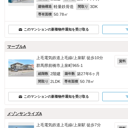
軽量鉄骨造
3DK
建物構造
間取り
50.78㎡
専有面積
このマンションの新着物件通知を受け取る
マーブルA
上毛電気鉄道上毛線/上泉駅 徒歩10分
賃料
群馬県前橋市上泉町965‐1
2階建
築27年6ヶ月
総階数
築年数
2LDK
50.78㎡
間取り
専有面積
このマンションの新着物件通知を受け取る
メゾンサンライズA
上毛電気鉄道上毛線/上泉駅 徒歩7分