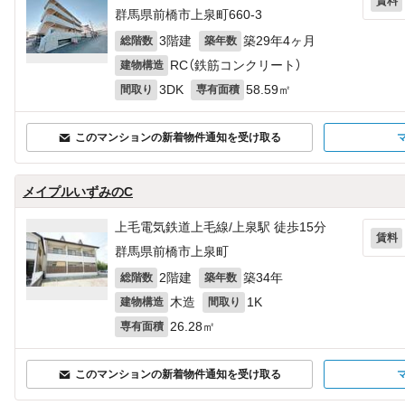
賃料
群馬県前橋市上泉町660‐3
3階建
築29年4ヶ月
総階数
築年数
RC（鉄筋コンクリート）
建物構造
3DK
58.59㎡
間取り
専有面積
このマンションの新着物件通知を受け取る
メイプルいずみのC
上毛電気鉄道上毛線/上泉駅 徒歩15分
賃料
群馬県前橋市上泉町
2階建
築34年
総階数
築年数
木造
1K
建物構造
間取り
26.28㎡
専有面積
このマンションの新着物件通知を受け取る