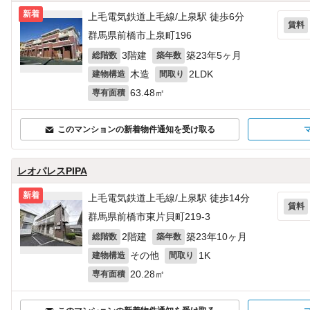
新着
上毛電気鉄道上毛線/上泉駅 徒歩6分
賃料
群馬県前橋市上泉町196
3階建
築23年5ヶ月
総階数
築年数
木造
2LDK
建物構造
間取り
63.48㎡
専有面積
このマンションの新着物件通知を受け取る
レオパレスPIPA
新着
上毛電気鉄道上毛線/上泉駅 徒歩14分
賃料
群馬県前橋市東片貝町219‐3
2階建
築23年10ヶ月
総階数
築年数
その他
1K
建物構造
間取り
20.28㎡
専有面積