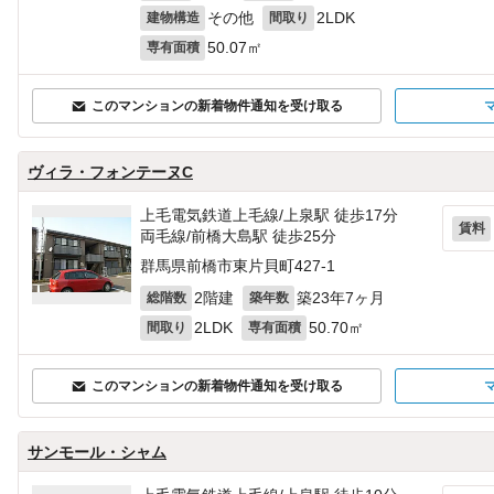
その他
2LDK
建物構造
間取り
50.07㎡
専有面積
このマンションの新着物件通知を受け取る
ヴィラ・フォンテーヌC
上毛電気鉄道上毛線/上泉駅 徒歩17分
賃料
両毛線/前橋大島駅 徒歩25分
群馬県前橋市東片貝町427‐1
2階建
築23年7ヶ月
総階数
築年数
2LDK
50.70㎡
間取り
専有面積
このマンションの新着物件通知を受け取る
サンモール・シャム