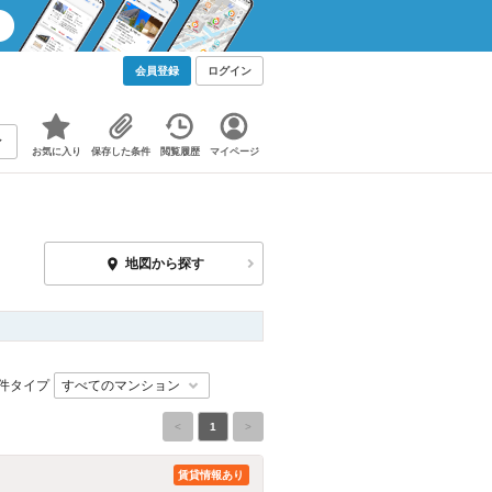
会員登録
ログイン
お気に入り
保存した条件
閲覧履歴
マイページ
地図から探す
件タイプ
<
1
>
賃貸情報あり