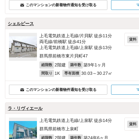
このマンションの新着物件通知を受け取る
シェルピース
上毛電気鉄道上毛線/片貝駅 徒歩11分
賃料
両毛線/前橋駅 徒歩41分
上毛電気鉄道上毛線/上泉駅 徒歩13分
群馬県前橋市東片貝町47
2階建
築9年1ヶ月
総階数
築年数
1K
30.03～30.27㎡
間取り
専有面積
このマンションの新着物件通知を受け取る
ラ・リヴィエール
上毛電気鉄道上毛線/上泉駅 徒歩14分
賃料
群馬県前橋市上泉町
2階建
築24年6ヶ月
総階数
築年数