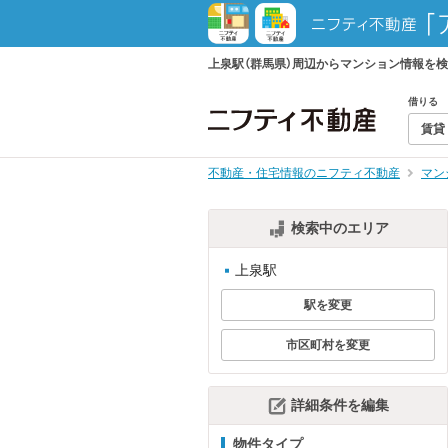
上泉駅（群馬県）周辺からマンション情報を
借りる
賃貸
不動産・住宅情報のニフティ不動産
マン
検索中のエリア
上泉駅
駅を変更
市区町村を変更
詳細条件を編集
物件タイプ