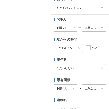
間取り
〜
駅からの時間
バス可
築年数
専有面積
〜
建物名