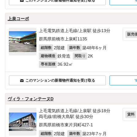
このマンションの新着物件通知を受け取る
上泉コーポ
上毛電気鉄道上毛線/上泉駅 徒歩13分
販売
群馬県前橋市上泉町1135
2階建
築48年6ヶ月
総階数
築年数
鉄骨造
2K
建物構造
間取り
36.92㎡
専有面積
このマンションの新着物件通知を受け取る
ヴィラ・フォンテーヌD
上毛電気鉄道上毛線/上泉駅 徒歩18分
賃料
両毛線/前橋大島駅 徒歩30分
群馬県前橋市東片貝町427‐1
2階建
築23年7ヶ月
総階数
築年数