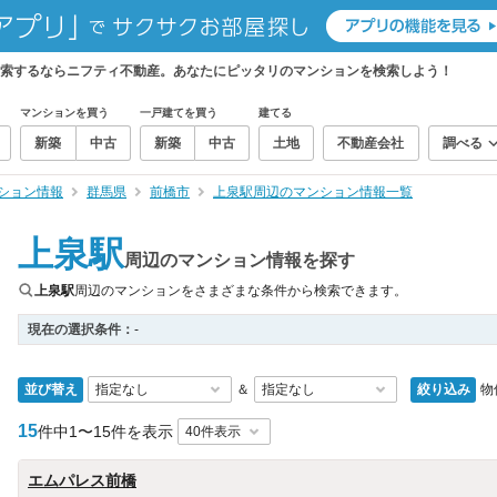
検索するならニフティ不動産。あなたにピッタリのマンションを検索しよう！
マンションを買う
一戸建てを買う
建てる
新築
中古
新築
中古
土地
不動産会社
調べる
ション情報
群馬県
前橋市
上泉駅周辺のマンション情報一覧
上泉駅
周辺のマンション情報を探す
上泉駅
周辺のマンションをさまざまな条件から検索できます。
現在の選択条件：
-
並び替え
絞り込み
物
＆
15
件中
1〜15件を表示
エムパレス前橋