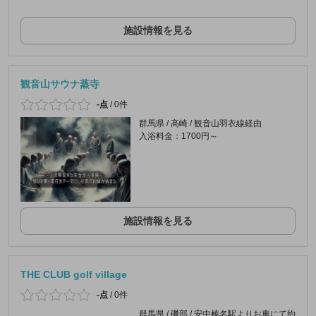
施設情報を見る
観音山サウナ蒸寺
-点
/
0件
群馬県 / 高崎 / 観音山羽衣線経由
入浴料金：1700円～
施設情報を見る
THE CLUB golf village
-点
/
0件
群馬県 / 磯部 / 安中榛名駅よりお車にて約