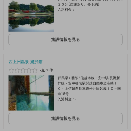
２０分（送迎あり、要予約）
入浴料金：-
施設情報を見る
西上州温泉 湯沢館
-点
/
0件
群馬県 / 磯部 / 信越本線・安中駅/長野新
幹線・安中榛名駅関越自動車道高崎Ｉ
Ｃ・上信越自動車道松井田妙義ＩＣ～国
道18号
入浴料金：-
施設情報を見る