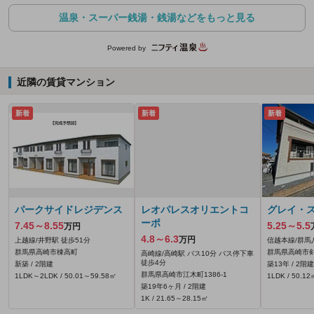
温泉・スーパー銭湯・銭湯などをもっと見る
Powered by
近隣の賃貸マンション
新着
新着
新着
パークサイドレジデンス
レオパレスオリエントコ
グレイ・
ーポ
7.45～8.55
5.25～5.5
万円
4.8～6.3
万円
上越線/井野駅 徒歩51分
信越本線/群馬
群馬県高崎市棟高町
群馬県高崎市剣崎
高崎線/高崎駅 バス10分 バス停下車
徒歩4分
新築 / 2階建
築13年 / 2階建
群馬県高崎市江木町1386‐1
1LDK～2LDK / 50.01～59.58㎡
1LDK / 50.12
築19年6ヶ月 / 2階建
1K / 21.65～28.15㎡