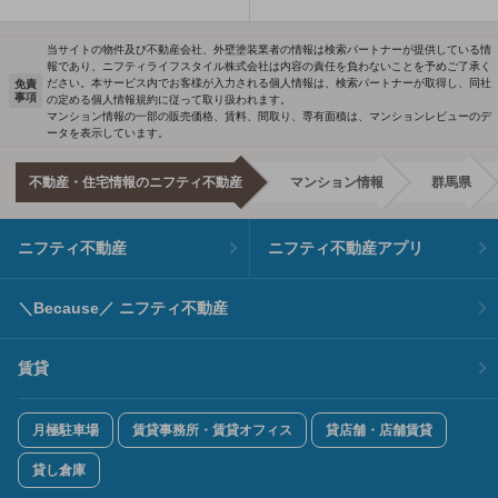
当サイトの物件及び不動産会社、外壁塗装業者の情報は検索パートナーが提供している情
報であり、ニフティライフスタイル株式会社は内容の責任を負わないことを予めご了承く
ださい。本サービス内でお客様が入力される個人情報は、検索パートナーが取得し、同社
免責
事項
の定める個人情報規約に従って取り扱われます。
マンション情報の一部の販売価格、賃料、間取り、専有面積は、マンションレビューのデ
ータを表示しています。
不動産・住宅情報のニフティ不動産
マンション情報
群馬県
ニフティ不動産
ニフティ不動産アプリ
＼Because／ ニフティ不動産
賃貸
月極駐車場
賃貸事務所・賃貸オフィス
貸店舗・店舗賃貸
貸し倉庫