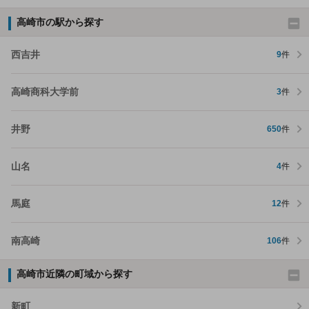
高崎市の駅から探す
西吉井
9
件
高崎商科大学前
3
件
井野
650
件
山名
4
件
馬庭
12
件
南高崎
106
件
高崎市近隣の町域から探す
新町