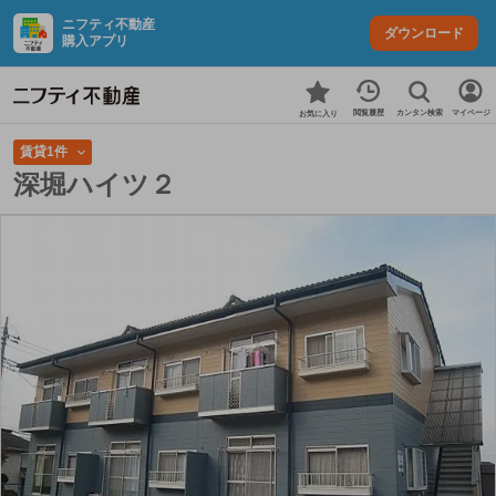
ニフティ不動産
ダウンロード
購入アプリ
カンタン検索
閲覧履歴
マイページ
お気に入り
賃貸1件
深堀ハイツ２