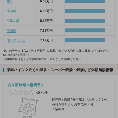
井野
6.08万円
北高崎
6.55万円
群馬八幡
5.33万円
南高崎
7.33万円
佐野のわたし
7.17万円
※このデータは「ニフティ不動産」に掲載されている物件を元に算出したものです。
(2026年8月8日現在)
※相場情報はあくまで参考値です。目安として活用ください。
深堀ハイツ２近くの温泉・スーパー銭湯・銭湯など温浴施設情報
古久家旅館＜群馬県＞
-点
/
0件
群馬県 / 磯部 / 安中駅よりお車にて５分、
高崎＆横川よりお車で約30分
入浴料金：-