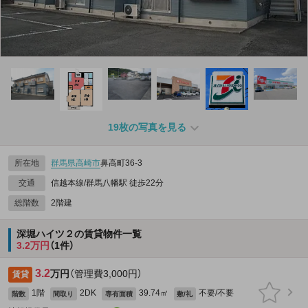
19枚の写真を見る
所在地
群馬県
高崎市
鼻高町36‐3
交通
信越本線/群馬八幡駅 徒歩22分
総階数
2階建
深堀ハイツ２の賃貸物件一覧
3.2万円
（1件）
3.2
万円
（管理費3,000円）
賃貸
1階
2DK
39.74㎡
不要/不要
階数
間取り
専有面積
敷/礼