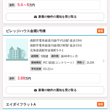
5.4～6
万円
賃料
新着の物件の通知を受け取る
ビレッジハウス金堀1号棟
賃貸
函館市電本線湯川線/千代台駅 徒歩19分
函館市電本線湯川線/堀川町駅 徒歩15分
北海道函館市金堀町3-3‐1
5階建
築46年1ヶ月
総階数
築年数
RC（鉄筋コンクリート）
2LDK
建物構造
間取り
53.22㎡
専有面積
3.89
万円
賃料
新着の物件の通知を受け取る
エイダイフラットA
賃貸