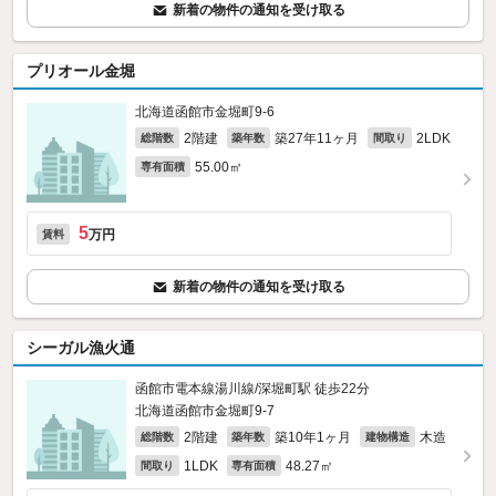
新着の物件の通知を受け取る
プリオール金堀
北海道函館市金堀町9-6
2階建
築27年11ヶ月
2LDK
総階数
築年数
間取り
55.00㎡
専有面積
5
万円
賃料
新着の物件の通知を受け取る
シーガル漁火通
函館市電本線湯川線/深堀町駅 徒歩22分
北海道函館市金堀町9-7
2階建
築10年1ヶ月
木造
総階数
築年数
建物構造
1LDK
48.27㎡
間取り
専有面積