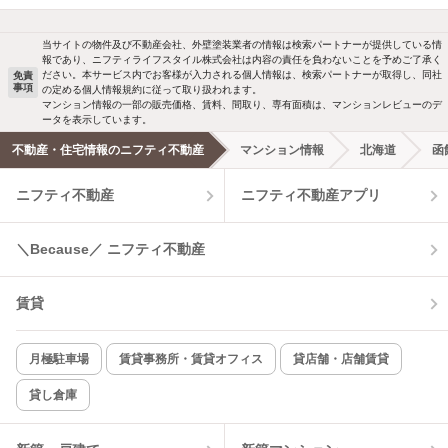
当サイトの物件及び不動産会社、外壁塗装業者の情報は検索パートナーが提供している情
報であり、ニフティライフスタイル株式会社は内容の責任を負わないことを予めご了承く
ださい。本サービス内でお客様が入力される個人情報は、検索パートナーが取得し、同社
免責
事項
の定める個人情報規約に従って取り扱われます。
マンション情報の一部の販売価格、賃料、間取り、専有面積は、マンションレビューのデ
ータを表示しています。
不動産・住宅情報のニフティ不動産
マンション情報
北海道
函
ニフティ不動産
ニフティ不動産アプリ
＼Because／ ニフティ不動産
賃貸
月極駐車場
賃貸事務所・賃貸オフィス
貸店舗・店舗賃貸
貸し倉庫