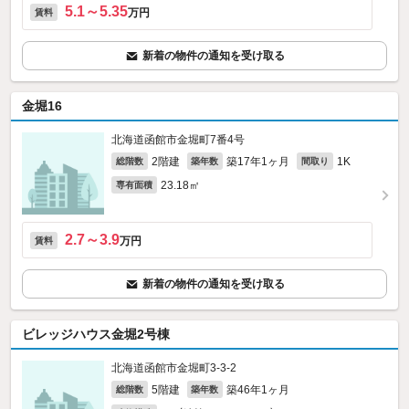
5.1～5.35
万円
賃料
新着の物件の通知を受け取る
金堀16
北海道函館市金堀町7番4号
2階建
築17年1ヶ月
1K
総階数
築年数
間取り
23.18㎡
専有面積
2.7～3.9
万円
賃料
新着の物件の通知を受け取る
ビレッジハウス金堀2号棟
北海道函館市金堀町3-3‐2
5階建
築46年1ヶ月
総階数
築年数