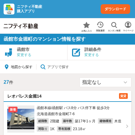
ニフティ不動産
ダウンロード
購入アプリ
カンタン検索
閲覧履歴
マイページ
お気に入り
函館市金堀町のマンション情報を探す
函館市
詳細条件
変更する
変更する
アプリで探す
地図から探す
27
件
レオパレス金堀14
賃貸
函館本線/函館駅 バス8分 バス停下車 徒歩3分
新着
北海道函館市金堀町7-6
2階建
築17年1ヶ月
木造
総階数
築年数
建物構造
1K
23.18㎡
間取り
専有面積