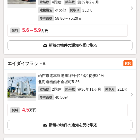
4階建
築39年2ヶ月
総階数
築年数
その他
3LDK
建物構造
間取り
58.80～75.20㎡
専有面積
5.6～5.9
万円
賃料
新着の物件の通知を受け取る
エイダイフラットB
賃貸
函館市電本線湯川線/千代台駅 徒歩24分
北海道函館市金堀町5-36
2階建
築36年11ヶ月
2LDK
総階数
築年数
間取り
40.50㎡
専有面積
4.5
万円
賃料
新着の物件の通知を受け取る