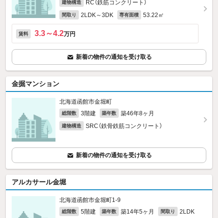
RC（鉄筋コンクリート）
建物構造
2LDK～3DK
53.22㎡
間取り
専有面積
3.3～4.2
万円
賃料
新着の物件の通知を受け取る
金掘マンション
北海道函館市金堀町
3階建
築46年8ヶ月
総階数
築年数
SRC（鉄骨鉄筋コンクリート）
建物構造
新着の物件の通知を受け取る
アルカサール金堀
北海道函館市金堀町1-9
5階建
築14年5ヶ月
2LDK
総階数
築年数
間取り