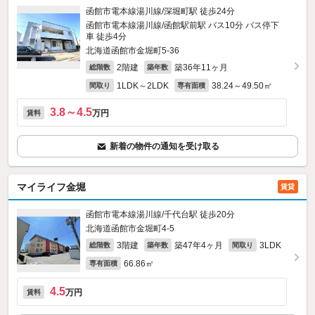
函館市電本線湯川線/深堀町駅 徒歩24分
函館市電本線湯川線/函館駅前駅 バス10分 バス停下
車 徒歩4分
北海道函館市金堀町5-36
2階建
築36年11ヶ月
総階数
築年数
1LDK～2LDK
38.24～49.50㎡
間取り
専有面積
3.8～4.5
万円
賃料
新着の物件の通知を受け取る
マイライフ金堀
賃貸
函館市電本線湯川線/千代台駅 徒歩20分
北海道函館市金堀町4-5
3階建
築47年4ヶ月
3LDK
総階数
築年数
間取り
66.86㎡
専有面積
4.5
万円
賃料