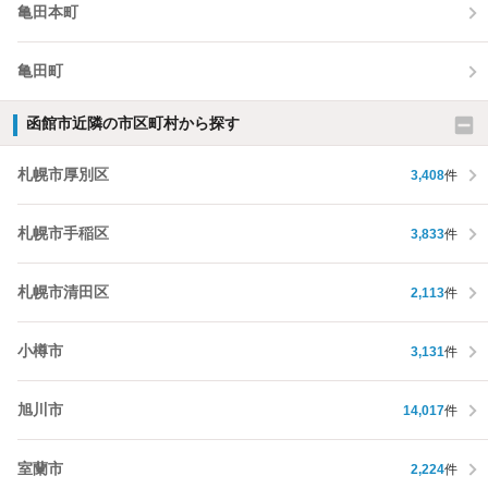
亀田本町
亀田町
函館市近隣の市区町村から探す
札幌市厚別区
3,408
件
札幌市手稲区
3,833
件
札幌市清田区
2,113
件
小樽市
3,131
件
旭川市
14,017
件
室蘭市
2,224
件