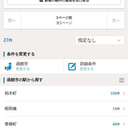
新着の物件の通知を受け取る
1ページ目
前へ
次へ
全1ページ
27
件
条件を変更する
函館市
詳細条件
変更する
変更する
函館市の駅から探す
柏木町
158
件
昭和橋
74
件
青柳町
48
件