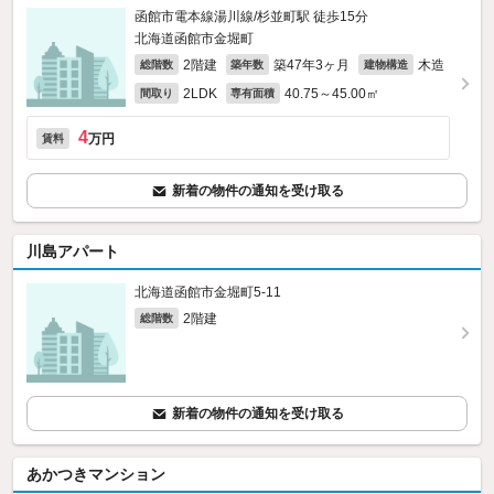
函館市電本線湯川線/杉並町駅 徒歩15分
北海道函館市金堀町
2階建
築47年3ヶ月
木造
総階数
築年数
建物構造
2LDK
40.75～45.00㎡
間取り
専有面積
4
万円
賃料
新着の物件の通知を受け取る
川島アパート
北海道函館市金堀町5-11
2階建
総階数
新着の物件の通知を受け取る
あかつきマンション