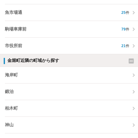
魚市場通
25
件
駒場車庫前
79
件
市役所前
21
件
金堀町近隣の町域から探す
海岸町
鍛治
柏木町
神山