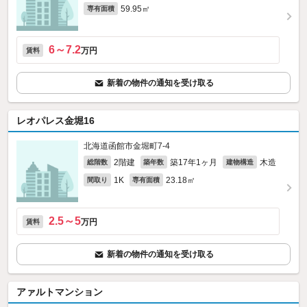
59.95㎡
専有面積
6～7.2
万円
賃料
新着の物件の通知を受け取る
レオパレス金堀16
北海道函館市金堀町7-4
2階建
築17年1ヶ月
木造
総階数
築年数
建物構造
1K
23.18㎡
間取り
専有面積
2.5～5
万円
賃料
新着の物件の通知を受け取る
アァルトマンション