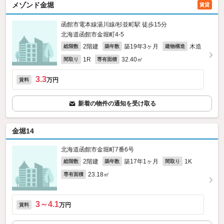
メゾンド金堀
賃貸
函館市電本線湯川線/杉並町駅 徒歩15分
北海道函館市金堀町4-5
2階建
築19年3ヶ月
木造
総階数
築年数
建物構造
1R
32.40㎡
間取り
専有面積
3.3
万円
賃料
新着の物件の通知を受け取る
金堀14
北海道函館市金堀町7番6号
2階建
築17年1ヶ月
1K
総階数
築年数
間取り
23.18㎡
専有面積
3～4.1
万円
賃料