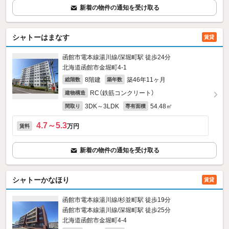
新着の物件の通知を受け取る
シャトーはまなす
賃貸
函館市電本線湯川線/深堀町駅 徒歩24分
北海道函館市金堀町4-1
8階建
築46年11ヶ月
総階数
築年数
RC（鉄筋コンクリート）
建物構造
3DK～3LDK
54.48㎡
間取り
専有面積
4.7～5.3
万円
賃料
新着の物件の通知を受け取る
シャトーかなほり
賃貸
函館市電本線湯川線/杉並町駅 徒歩19分
函館市電本線湯川線/深堀町駅 徒歩25分
北海道函館市金堀町4-4