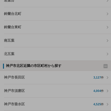
若葉台
鈴蘭台北町
鈴蘭台東町
南五葉
北五葉
神戸市北区近隣の市区町村から探す
神戸市長田区
3,127
件
神戸市須磨区
4,004
件
神戸市垂水区
4,525
件