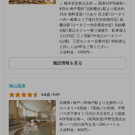
→ 梅木谷交差点左折 → 国道428号線南へ
約5分 神戸電鉄「北鈴蘭台」駅より徒歩約
15分 無料送迎バスあり 谷上駅（ロータリ
ー内一般車エリア進行方向前側付近） 鈴
蘭台駅（ロータリー内交番前付近） 北鈴蘭
台駅（東口タクシー乗り場後方、駐車場入
り口付近） 三ノ宮駅（中央口ロータリー
(山側)、三宮センター交番付近） 時刻表な
ど詳しくはHPをご覧ください。
入浴料金：1000円～
施設情報を見る
湊山温泉
4.6点
/
84件
兵庫県 / 神戸 / JR神戸駅より北側市バス
ロータリー6系統・7系統バス利用、平野
バス停下車すぐ（15分）天王谷ICより国道
428号線を南へ。(有馬街道)平野交差点を
西へ一つ目の信号を北へ200メートル
入浴料金：800円～