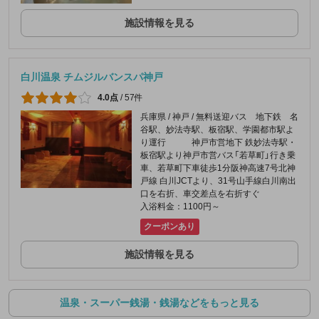
施設情報を見る
白川温泉 チムジルバンスパ神戸
4.0点
/
57件
兵庫県 / 神戸 / 無料送迎バス 地下鉄 名
谷駅、妙法寺駅、板宿駅、学園都市駅よ
り運行 神戸市営地下 鉄妙法寺駅・
板宿駅より神戸市営バス「若草町」行き乗
車、若草町下車徒歩1分阪神高速7号北神
戸線 白川JCTより、31号山手線白川南出
口を右折、車交差点を右折すぐ
入浴料金：1100円～
クーポンあり
施設情報を見る
温泉・スーパー銭湯・銭湯などをもっと見る