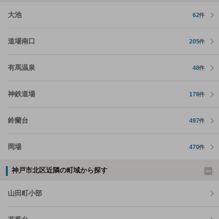
大池
62
件
道場南口
205
件
有馬温泉
48
件
神鉄道場
178
件
鈴蘭台
497
件
岡場
470
件
神戸市北区近隣の町域から探す
山田町小部