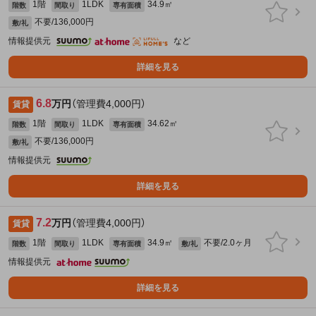
1階
1LDK
34.9㎡
階数
間取り
専有面積
不要/136,000円
敷/礼
情報提供元
など
詳細を見る
6.8
万円
（管理費4,000円）
賃貸
1階
1LDK
34.62㎡
階数
間取り
専有面積
不要/136,000円
敷/礼
情報提供元
詳細を見る
7.2
万円
（管理費4,000円）
賃貸
1階
1LDK
34.9㎡
不要/2.0ヶ月
階数
間取り
専有面積
敷/礼
情報提供元
詳細を見る