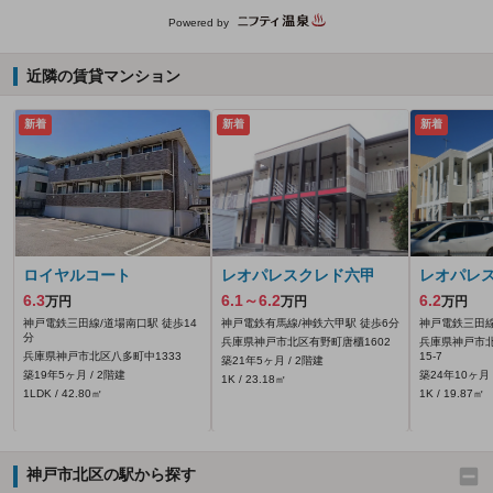
Powered by
近隣の賃貸マンション
新着
新着
新着
ロイヤルコート
レオパレスクレド六甲
レオパレ
6.3
6.1～6.2
6.2
万円
万円
万円
神戸電鉄三田線/道場南口駅 徒歩14
神戸電鉄有馬線/神鉄六甲駅 徒歩6分
神戸電鉄三田線
分
兵庫県神戸市北区有野町唐櫃1602
兵庫県神戸市
兵庫県神戸市北区八多町中1333
15-7
築21年5ヶ月 / 2階建
築19年5ヶ月 / 2階建
築24年10ヶ月 
1K / 23.18㎡
1LDK / 42.80㎡
1K / 19.87㎡
神戸市北区の駅から探す