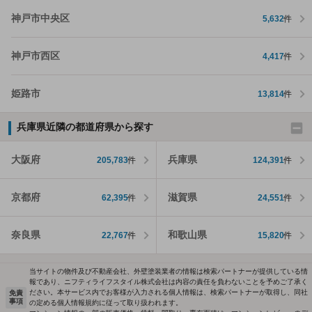
神戸市中央区
5,632
件
神戸市西区
4,417
件
姫路市
13,814
件
兵庫県近隣の都道府県から探す
大阪府
兵庫県
205,783
件
124,391
件
京都府
滋賀県
62,395
件
24,551
件
奈良県
和歌山県
22,767
件
15,820
件
当サイトの物件及び不動産会社、外壁塗装業者の情報は検索パートナーが提供している情
報であり、ニフティライフスタイル株式会社は内容の責任を負わないことを予めご了承く
ださい。本サービス内でお客様が入力される個人情報は、検索パートナーが取得し、同社
免責
事項
の定める個人情報規約に従って取り扱われます。