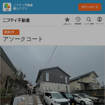
ニフティ不動産
ダウンロード
購入アプリ
カンタン検索
閲覧履歴
マイページ
お気に入り
賃貸3件
アソークコート