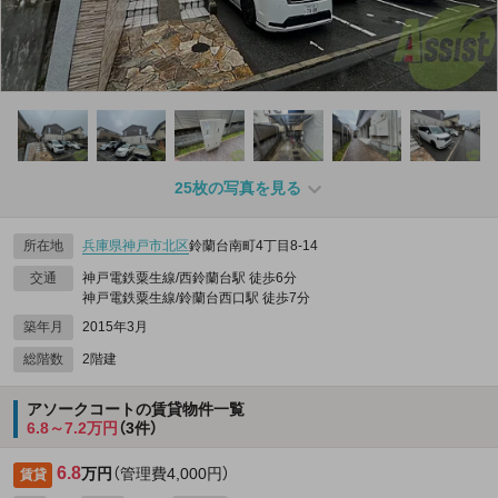
25枚の写真を見る
所在地
兵庫県
神戸市北区
鈴蘭台南町4丁目8-14
交通
神戸電鉄粟生線/西鈴蘭台駅 徒歩6分
神戸電鉄粟生線/鈴蘭台西口駅 徒歩7分
築年月
2015年3月
総階数
2階建
アソークコートの賃貸物件一覧
6.8～7.2万円
（3件）
6.8
万円
（管理費4,000円）
賃貸