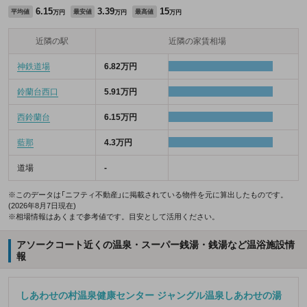
6.15
3.39
15
平均値
最安値
最高値
万円
万円
万円
近隣の駅
近隣の家賃相場
神鉄道場
6.82万円
鈴蘭台西口
5.91万円
西鈴蘭台
6.15万円
藍那
4.3万円
道場
-
※このデータは「ニフティ不動産」に掲載されている物件を元に算出したものです。
(2026年8月7日現在)
※相場情報はあくまで参考値です。目安として活用ください。
アソークコート近くの温泉・スーパー銭湯・銭湯など温浴施設情
報
しあわせの村温泉健康センター ジャングル温泉しあわせの湯