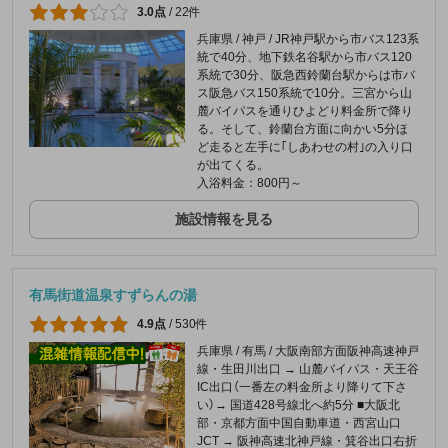
3.0点
/
22件
兵庫県 / 神戸 / JR神戸駅から市バス123系
統で40分、地下鉄名谷駅から市バス120
系統で30分、阪急西鈴蘭台駅からは市バ
ス阪急バス150系統で10分。三宮から山
麓バイパスを通りひよどり料金所で降り
る。そして、鈴蘭台方面に向かい5分ほ
ど走ると左手に｢しあわせの村｣の入り口
が出てくる。
入浴料金：800円～
施設情報を見る
有馬街道温泉すずらんの湯
4.9点
/
530件
兵庫県 / 有馬 / 大阪南部方面阪神高速神戸
線・生田川出口 → 山麓バイパス・天王谷
IC出口（一番左の料金所より降りて下さ
い）→ 国道428号線北へ約5分 ■大阪北
部・京都方面中国自動車道・西宮山口
JCT → 阪神高速北神戸線・箕谷出口右折