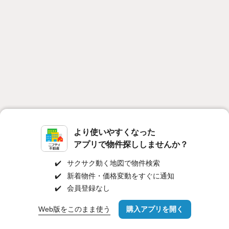
より使いやすくなった
アプリで物件探ししませんか？
対応機種
個人情報保護ポリシー
利用規約
運営会社
✔️
サクサク動く地図で物件検索
ヘルプ・お問い合わせ
採用情報
✔️
新着物件・価格変動をすぐに通知
✔️
会員登録なし
Web版をこのまま使う
購入アプリを開く
路線・駅を変更
詳細条件を変更