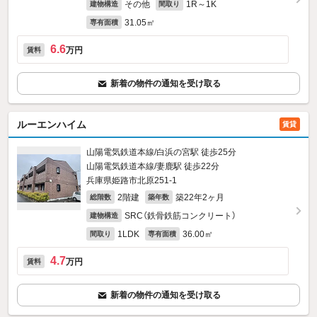
その他
1R～1K
建物構造
間取り
31.05㎡
専有面積
6.6
万円
賃料
新着の物件の通知を受け取る
ルーエンハイム
賃貸
山陽電気鉄道本線/白浜の宮駅 徒歩25分
山陽電気鉄道本線/妻鹿駅 徒歩22分
兵庫県姫路市北原251‐1
2階建
築22年2ヶ月
総階数
築年数
SRC（鉄骨鉄筋コンクリート）
建物構造
1LDK
36.00㎡
間取り
専有面積
4.7
万円
賃料
新着の物件の通知を受け取る