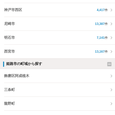
神戸市西区
4,417
件
尼崎市
13,387
件
明石市
7,141
件
西宮市
13,167
件
姫路市の町域から探す
飾磨区阿成植木
三条町
龍野町