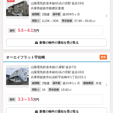
山陽電気鉄道本線/白浜の宮駅 徒歩19分
兵庫県姫路市飾磨区妻鹿
2階建
築36年5ヶ月
総階数
築年数
1LDK～3DK
37.89～50.81㎡
間取り
専有面積
5.5～6.1
万円
賃料
新着の物件の通知を受け取る
オーエイフラット宇佐崎
賃貸
山陽電気鉄道本線/八家駅 徒歩7分
山陽電気鉄道本線/白浜の宮駅 徒歩16分
兵庫県姫路市白浜町宇佐崎中1丁目223‐1
2階建
築31年1ヶ月
木造
総階数
築年数
建物構造
1K
19.82㎡
間取り
専有面積
3.3～3.5
万円
賃料
新着の物件の通知を受け取る