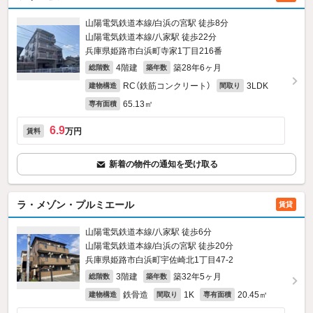
山陽電気鉄道本線/白浜の宮駅 徒歩8分
山陽電気鉄道本線/八家駅 徒歩22分
兵庫県姫路市白浜町寺家1丁目216番
4階建
築28年6ヶ月
総階数
築年数
RC（鉄筋コンクリート）
3LDK
建物構造
間取り
65.13㎡
専有面積
6.9
万円
賃料
新着の物件の通知を受け取る
ラ・メゾン・プルミエール
賃貸
山陽電気鉄道本線/八家駅 徒歩6分
山陽電気鉄道本線/白浜の宮駅 徒歩20分
兵庫県姫路市白浜町宇佐崎北1丁目47‐2
3階建
築32年5ヶ月
総階数
築年数
鉄骨造
1K
20.45㎡
建物構造
間取り
専有面積