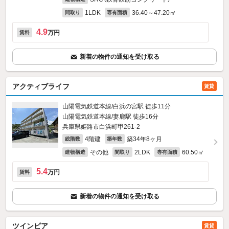
1LDK
36.40～47.20㎡
間取り
専有面積
4.9
万円
賃料
新着の物件の通知を受け取る
アクティブライフ
賃貸
山陽電気鉄道本線/白浜の宮駅 徒歩11分
山陽電気鉄道本線/妻鹿駅 徒歩16分
兵庫県姫路市白浜町甲261‐2
4階建
築34年8ヶ月
総階数
築年数
その他
2LDK
60.50㎡
建物構造
間取り
専有面積
5.4
万円
賃料
新着の物件の通知を受け取る
ツインピア
賃貸