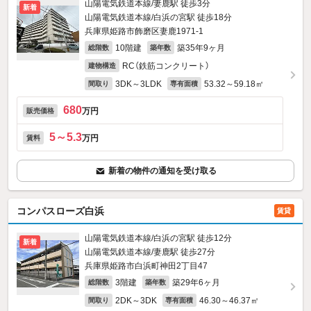
山陽電気鉄道本線/妻鹿駅 徒歩3分
新着
山陽電気鉄道本線/白浜の宮駅 徒歩18分
兵庫県姫路市飾磨区妻鹿1971‐1
10階建
築35年9ヶ月
総階数
築年数
RC（鉄筋コンクリート）
建物構造
3DK～3LDK
53.32～59.18㎡
間取り
専有面積
680
万円
販売価格
5～5.3
万円
賃料
新着の物件の通知を受け取る
コンパスローズ白浜
賃貸
山陽電気鉄道本線/白浜の宮駅 徒歩12分
新着
山陽電気鉄道本線/妻鹿駅 徒歩27分
兵庫県姫路市白浜町神田2丁目47
3階建
築29年6ヶ月
総階数
築年数
2DK～3DK
46.30～46.37㎡
間取り
専有面積