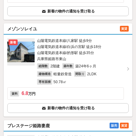
新着の物件の通知を受け取る
メゾンソレイユ
賃貸
山陽電気鉄道本線/八家駅 徒歩9分
新着
山陽電気鉄道本線/白浜の宮駅 徒歩18分
山陽電気鉄道本線/的形駅 徒歩35分
兵庫県姫路市東山
2階建
築24年6ヶ月
総階数
築年数
軽量鉄骨造
2LDK
建物構造
間取り
50.78㎡
専有面積
6.8
万円
賃料
新着の物件の通知を受け取る
プレステージ姫路妻鹿
販売
賃貸