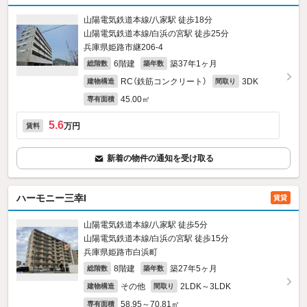
山陽電気鉄道本線/八家駅 徒歩18分
山陽電気鉄道本線/白浜の宮駅 徒歩25分
兵庫県姫路市継206‐4
6階建
築37年1ヶ月
総階数
築年数
RC（鉄筋コンクリート）
3DK
建物構造
間取り
45.00㎡
専有面積
5.6
万円
賃料
新着の物件の通知を受け取る
ハーモニー三幸I
賃貸
山陽電気鉄道本線/八家駅 徒歩5分
山陽電気鉄道本線/白浜の宮駅 徒歩15分
兵庫県姫路市白浜町
8階建
築27年5ヶ月
総階数
築年数
その他
2LDK～3LDK
建物構造
間取り
58.95～70.81㎡
専有面積