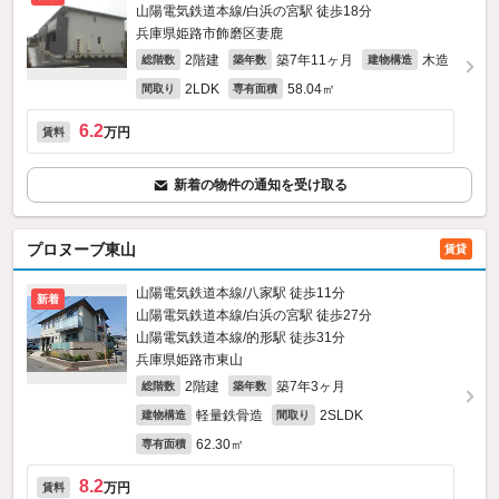
山陽電気鉄道本線/白浜の宮駅 徒歩18分
兵庫県姫路市飾磨区妻鹿
2階建
築7年11ヶ月
木造
総階数
築年数
建物構造
2LDK
58.04㎡
間取り
専有面積
6.2
万円
賃料
新着の物件の通知を受け取る
プロヌーブ東山
賃貸
山陽電気鉄道本線/八家駅 徒歩11分
新着
山陽電気鉄道本線/白浜の宮駅 徒歩27分
山陽電気鉄道本線/的形駅 徒歩31分
兵庫県姫路市東山
2階建
築7年3ヶ月
総階数
築年数
軽量鉄骨造
2SLDK
建物構造
間取り
62.30㎡
専有面積
8.2
万円
賃料