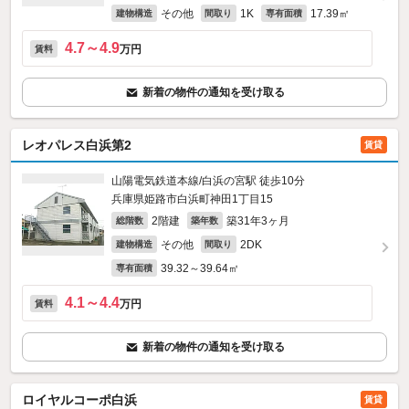
その他
1K
17.39㎡
建物構造
間取り
専有面積
4.7～4.9
万円
賃料
新着の物件の通知を受け取る
レオパレス白浜第2
賃貸
山陽電気鉄道本線/白浜の宮駅 徒歩10分
兵庫県姫路市白浜町神田1丁目15
2階建
築31年3ヶ月
総階数
築年数
その他
2DK
建物構造
間取り
39.32～39.64㎡
専有面積
4.1～4.4
万円
賃料
新着の物件の通知を受け取る
ロイヤルコーポ白浜
賃貸