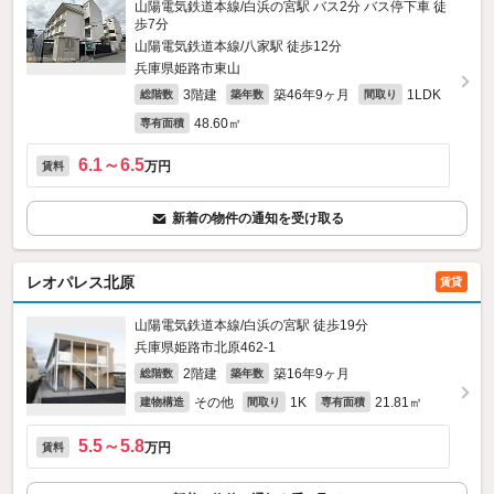
山陽電気鉄道本線/白浜の宮駅 バス2分 バス停下車 徒
歩7分
山陽電気鉄道本線/八家駅 徒歩12分
兵庫県姫路市東山
3階建
築46年9ヶ月
1LDK
総階数
築年数
間取り
48.60㎡
専有面積
6.1～6.5
万円
賃料
新着の物件の通知を受け取る
レオパレス北原
賃貸
山陽電気鉄道本線/白浜の宮駅 徒歩19分
兵庫県姫路市北原462‐1
2階建
築16年9ヶ月
総階数
築年数
その他
1K
21.81㎡
建物構造
間取り
専有面積
5.5～5.8
万円
賃料