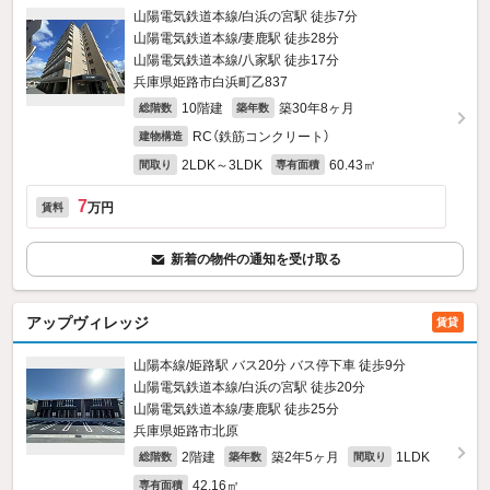
山陽電気鉄道本線/白浜の宮駅 徒歩7分
山陽電気鉄道本線/妻鹿駅 徒歩28分
山陽電気鉄道本線/八家駅 徒歩17分
兵庫県姫路市白浜町乙837
10階建
築30年8ヶ月
総階数
築年数
RC（鉄筋コンクリート）
建物構造
2LDK～3LDK
60.43㎡
間取り
専有面積
7
万円
賃料
新着の物件の通知を受け取る
アップヴィレッジ
賃貸
山陽本線/姫路駅 バス20分 バス停下車 徒歩9分
山陽電気鉄道本線/白浜の宮駅 徒歩20分
山陽電気鉄道本線/妻鹿駅 徒歩25分
兵庫県姫路市北原
2階建
築2年5ヶ月
1LDK
総階数
築年数
間取り
42.16㎡
専有面積