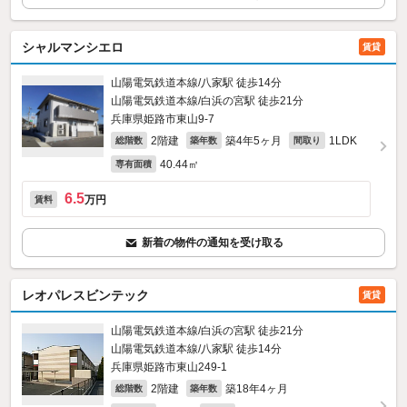
シャルマンシエロ
賃貸
山陽電気鉄道本線/八家駅 徒歩14分
山陽電気鉄道本線/白浜の宮駅 徒歩21分
兵庫県姫路市東山9‐7
2階建
築4年5ヶ月
1LDK
総階数
築年数
間取り
40.44㎡
専有面積
6.5
万円
賃料
新着の物件の通知を受け取る
レオパレスビンテック
賃貸
山陽電気鉄道本線/白浜の宮駅 徒歩21分
山陽電気鉄道本線/八家駅 徒歩14分
兵庫県姫路市東山249‐1
2階建
築18年4ヶ月
総階数
築年数