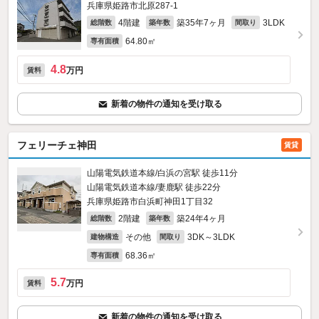
兵庫県姫路市北原287‐1
4階建
築35年7ヶ月
3LDK
総階数
築年数
間取り
64.80㎡
専有面積
4.8
万円
賃料
新着の物件の通知を受け取る
フェリーチェ神田
賃貸
山陽電気鉄道本線/白浜の宮駅 徒歩11分
山陽電気鉄道本線/妻鹿駅 徒歩22分
兵庫県姫路市白浜町神田1丁目32
2階建
築24年4ヶ月
総階数
築年数
その他
3DK～3LDK
建物構造
間取り
68.36㎡
専有面積
5.7
万円
賃料
新着の物件の通知を受け取る