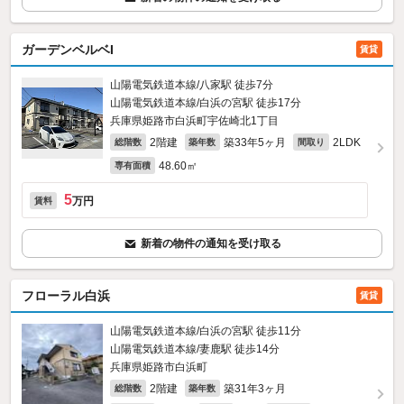
ガーデンベルベI
賃貸
山陽電気鉄道本線/八家駅 徒歩7分
山陽電気鉄道本線/白浜の宮駅 徒歩17分
兵庫県姫路市白浜町宇佐崎北1丁目
2階建
築33年5ヶ月
2LDK
総階数
築年数
間取り
48.60㎡
専有面積
5
万円
賃料
新着の物件の通知を受け取る
フローラル白浜
賃貸
山陽電気鉄道本線/白浜の宮駅 徒歩11分
山陽電気鉄道本線/妻鹿駅 徒歩14分
兵庫県姫路市白浜町
2階建
築31年3ヶ月
総階数
築年数