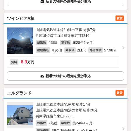
新着の物件の通知を受け取る
ツインピアA棟
賃貸
山陽電気鉄道本線/白浜の宮駅 徒歩7分
兵庫県姫路市白浜町寺家1丁目216
4階建
築28年6ヶ月
総階数
築年数
その他
2LDK
57.98㎡
建物構造
間取り
専有面積
6.9
万円
賃料
新着の物件の通知を受け取る
エルグランド
賃貸
山陽電気鉄道本線/八家駅 徒歩17分
山陽電気鉄道本線/白浜の宮駅 徒歩20分
兵庫県姫路市東山177‐1
2階建
築24年1ヶ月
総階数
築年数
SRC（鉄骨鉄筋コンクリート）
建物構造