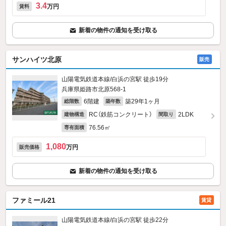
3.4
万円
賃料
新着の物件の通知を受け取る
サンハイツ北原
販売
山陽電気鉄道本線/白浜の宮駅 徒歩19分
兵庫県姫路市北原568‐1
6階建
築29年1ヶ月
総階数
築年数
RC（鉄筋コンクリート）
2LDK
建物構造
間取り
76.56㎡
専有面積
1,080
万円
販売価格
新着の物件の通知を受け取る
ファミール21
賃貸
山陽電気鉄道本線/白浜の宮駅 徒歩22分