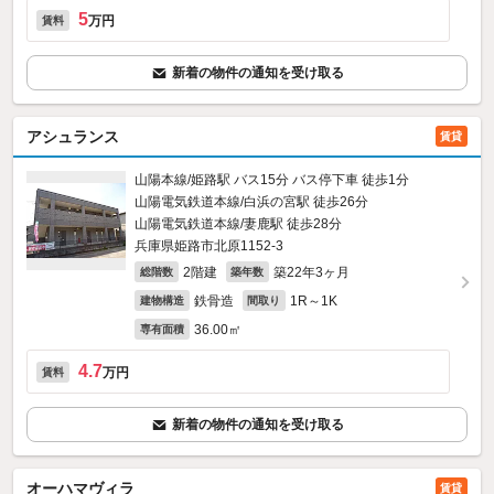
5
万円
賃料
新着の物件の通知を受け取る
アシュランス
賃貸
山陽本線/姫路駅 バス15分 バス停下車 徒歩1分
山陽電気鉄道本線/白浜の宮駅 徒歩26分
山陽電気鉄道本線/妻鹿駅 徒歩28分
兵庫県姫路市北原1152‐3
2階建
築22年3ヶ月
総階数
築年数
鉄骨造
1R～1K
建物構造
間取り
36.00㎡
専有面積
4.7
万円
賃料
新着の物件の通知を受け取る
オーハマヴィラ
賃貸