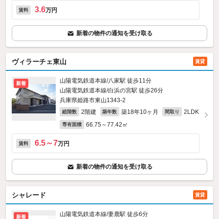
3.6
万円
賃料
新着の物件の通知を受け取る
ヴィラーチェ東山
賃貸
山陽電気鉄道本線/八家駅 徒歩11分
新着
山陽電気鉄道本線/白浜の宮駅 徒歩26分
兵庫県姫路市東山1343‐2
2階建
築18年10ヶ月
2LDK
総階数
築年数
間取り
66.75～77.42㎡
専有面積
6.5～7
万円
賃料
新着の物件の通知を受け取る
シャレード
賃貸
山陽電気鉄道本線/妻鹿駅 徒歩6分
新着