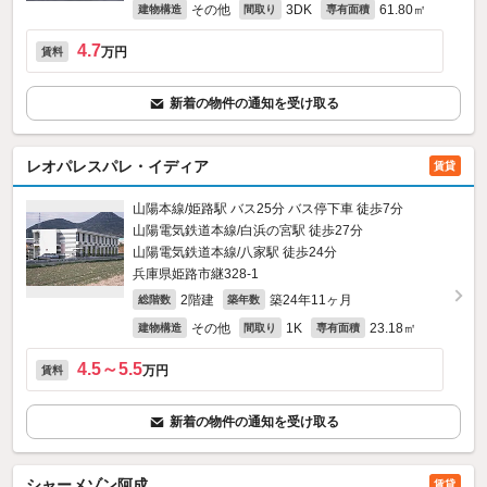
その他
3DK
61.80㎡
建物構造
間取り
専有面積
4.7
万円
賃料
新着の物件の通知を受け取る
レオパレスパレ・イディア
賃貸
山陽本線/姫路駅 バス25分 バス停下車 徒歩7分
山陽電気鉄道本線/白浜の宮駅 徒歩27分
山陽電気鉄道本線/八家駅 徒歩24分
兵庫県姫路市継328‐1
2階建
築24年11ヶ月
総階数
築年数
その他
1K
23.18㎡
建物構造
間取り
専有面積
4.5～5.5
万円
賃料
新着の物件の通知を受け取る
シャーメゾン阿成
賃貸