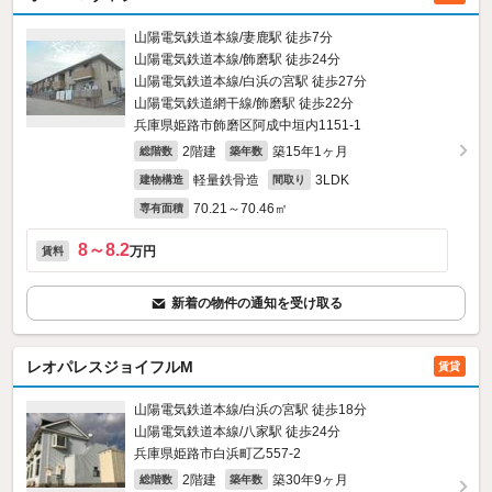
山陽電気鉄道本線/妻鹿駅 徒歩7分
山陽電気鉄道本線/飾磨駅 徒歩24分
山陽電気鉄道本線/白浜の宮駅 徒歩27分
山陽電気鉄道網干線/飾磨駅 徒歩22分
兵庫県姫路市飾磨区阿成中垣内1151‐1
2階建
築15年1ヶ月
総階数
築年数
軽量鉄骨造
3LDK
建物構造
間取り
70.21～70.46㎡
専有面積
8～8.2
万円
賃料
新着の物件の通知を受け取る
レオパレスジョイフルM
賃貸
山陽電気鉄道本線/白浜の宮駅 徒歩18分
山陽電気鉄道本線/八家駅 徒歩24分
兵庫県姫路市白浜町乙557‐2
2階建
築30年9ヶ月
総階数
築年数