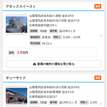
アネックスイースト
賃貸
山陽電気鉄道本線/八家駅 徒歩16分
山陽電気鉄道本線/白浜の宮駅 徒歩27分
兵庫県姫路市継126‐1
3階建
築33年5ヶ月
総階数
築年数
鉄骨造
1LDK～2LDK
建物構造
間取り
56.21㎡
専有面積
4.8
万円
賃料
新着の物件の通知を受け取る
サニーサイド
賃貸
山陽電気鉄道本線/白浜の宮駅 徒歩24分
山陽電気鉄道本線/妻鹿駅 徒歩21分
兵庫県姫路市北原247
2階建
築13年11ヶ月
1LDK
総階数
築年数
間取り