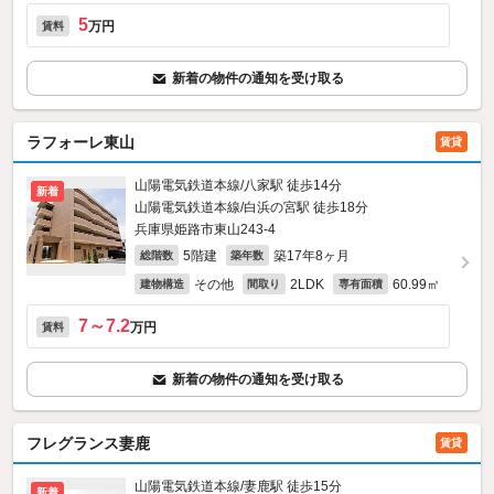
5
万円
賃料
新着の物件の通知を受け取る
ラフォーレ東山
賃貸
山陽電気鉄道本線/八家駅 徒歩14分
新着
山陽電気鉄道本線/白浜の宮駅 徒歩18分
兵庫県姫路市東山243‐4
5階建
築17年8ヶ月
総階数
築年数
その他
2LDK
60.99㎡
建物構造
間取り
専有面積
7～7.2
万円
賃料
新着の物件の通知を受け取る
フレグランス妻鹿
賃貸
山陽電気鉄道本線/妻鹿駅 徒歩15分
新着