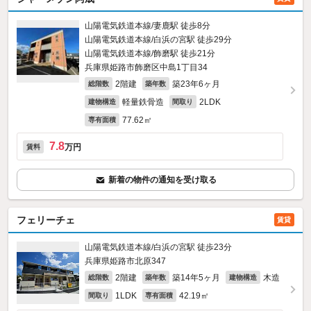
山陽電気鉄道本線/妻鹿駅 徒歩8分
山陽電気鉄道本線/白浜の宮駅 徒歩29分
山陽電気鉄道本線/飾磨駅 徒歩21分
兵庫県姫路市飾磨区中島1丁目34
2階建
築23年6ヶ月
総階数
築年数
軽量鉄骨造
2LDK
建物構造
間取り
77.62㎡
専有面積
7.8
万円
賃料
新着の物件の通知を受け取る
フェリーチェ
賃貸
山陽電気鉄道本線/白浜の宮駅 徒歩23分
兵庫県姫路市北原347
2階建
築14年5ヶ月
木造
総階数
築年数
建物構造
1LDK
42.19㎡
間取り
専有面積