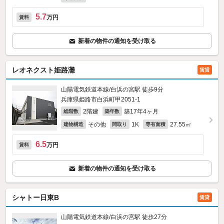
5.7
万円
賃料
新着の物件の通知を受け取る
レオネクスト姫路灘
賃貸
山陽電気鉄道本線/白浜の宮駅 徒歩9分
兵庫県姫路市白浜町甲2051‐1
2階建
築17年4ヶ月
総階数
築年数
その他
1K
27.55㎡
建物構造
間取り
専有面積
6.5
万円
賃料
新着の物件の通知を受け取る
シャトー日東B
賃貸
山陽電気鉄道本線/白浜の宮駅 徒歩27分