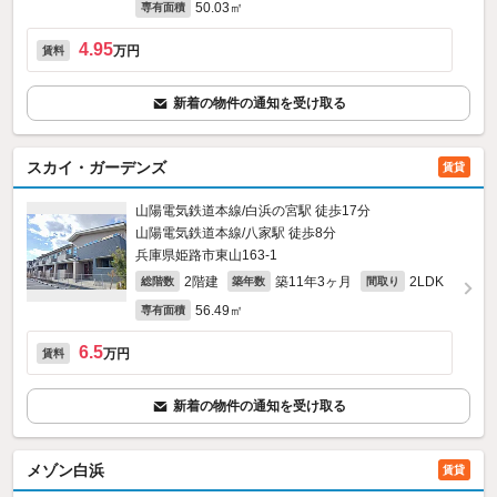
50.03㎡
専有面積
4.95
万円
賃料
新着の物件の通知を受け取る
スカイ・ガーデンズ
賃貸
山陽電気鉄道本線/白浜の宮駅 徒歩17分
山陽電気鉄道本線/八家駅 徒歩8分
兵庫県姫路市東山163‐1
2階建
築11年3ヶ月
2LDK
総階数
築年数
間取り
56.49㎡
専有面積
6.5
万円
賃料
新着の物件の通知を受け取る
メゾン白浜
賃貸