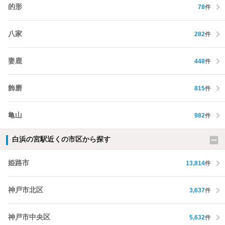
的形
78
件
八家
282
件
妻鹿
448
件
飾磨
815
件
亀山
982
件
白浜の宮駅近くの市区から探す
姫路市
13,814
件
神戸市北区
3,637
件
神戸市中央区
5,632
件