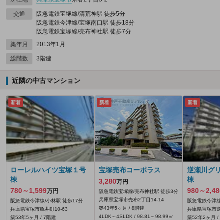
交通
阪急電鉄宝塚線/清荒神駅 徒歩5分
阪急電鉄今津線/宝塚南口駅 徒歩18分
阪急電鉄宝塚線/売布神社駅 徒歩7分
築年月
2013年1月
総階数
3階建
近隣の中古マンション
新着
新着
新着
ローレルハイツ宝塚１号
宝塚売布コーポラス
逆瀬川グ
棟
棟
3,280
万円
780～1,599
980～2,48
万円
阪急電鉄宝塚線/売布神社駅 徒歩3分
兵庫県宝塚市売布2丁目14-14
阪急電鉄今津線/小林駅 徒歩17分
阪急電鉄今津線
築43年5ヶ月 / 8階建
兵庫県宝塚市亀井町10-63
兵庫県宝塚市逆
4LDK～4SLDK / 98.81～98.99㎡
築53年5ヶ月 / 7階建
築52年2ヶ月 /