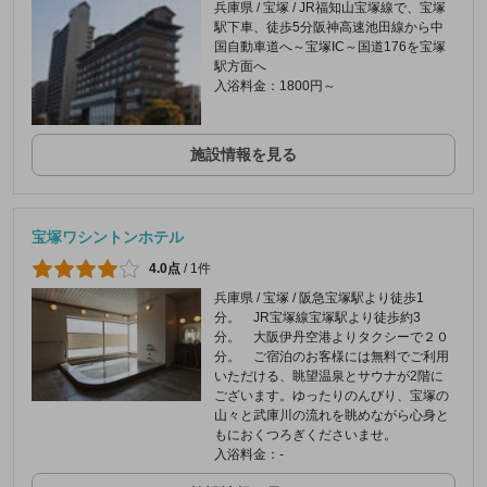
兵庫県 / 宝塚 / JR福知山宝塚線で、宝塚
駅下車、徒歩5分阪神高速池田線から中
国自動車道へ～宝塚IC～国道176を宝塚
駅方面へ
入浴料金：1800円～
施設情報を見る
宝塚ワシントンホテル
4.0点
/
1件
兵庫県 / 宝塚 / 阪急宝塚駅より徒歩1
分。 JR宝塚線宝塚駅より徒歩約3
分。 大阪伊丹空港よりタクシーで２０
分。 ご宿泊のお客様には無料でご利用
いただける、眺望温泉とサウナが2階に
ございます。ゆったりのんびり、宝塚の
山々と武庫川の流れを眺めながら心身と
もにおくつろぎくださいませ。
入浴料金：-