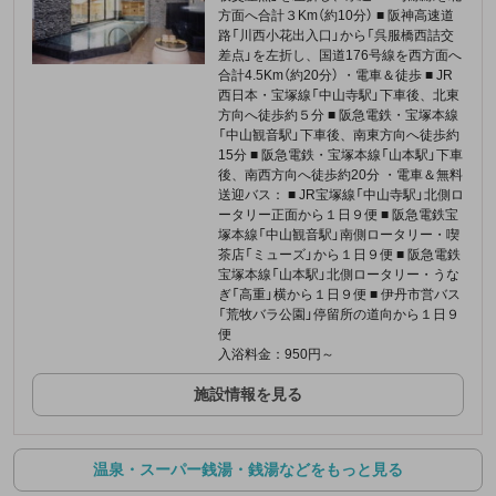
方面へ合計３Km（約10分） ■ 阪神高速道
路「川西小花出入口」から「呉服橋西詰交
差点」を左折し、国道176号線を西方面へ
合計4.5Km（約20分） ・電車＆徒歩 ■ JR
西日本・宝塚線「中山寺駅」下車後、北東
方向へ徒歩約５分 ■ 阪急電鉄・宝塚本線
「中山観音駅」下車後、南東方向へ徒歩約
15分 ■ 阪急電鉄・宝塚本線「山本駅」下車
後、南西方向へ徒歩約20分 ・電車＆無料
送迎バス： ■ JR宝塚線「中山寺駅」北側ロ
ータリー正面から１日９便 ■ 阪急電鉄宝
塚本線「中山観音駅」南側ロータリー・喫
茶店「ミューズ」から１日９便 ■ 阪急電鉄
宝塚本線「山本駅」北側ロータリー・うな
ぎ「高重」横から１日９便 ■ 伊丹市営バス
「荒牧バラ公園」停留所の道向から１日９
便
入浴料金：950円～
施設情報を見る
温泉・スーパー銭湯・銭湯などをもっと見る