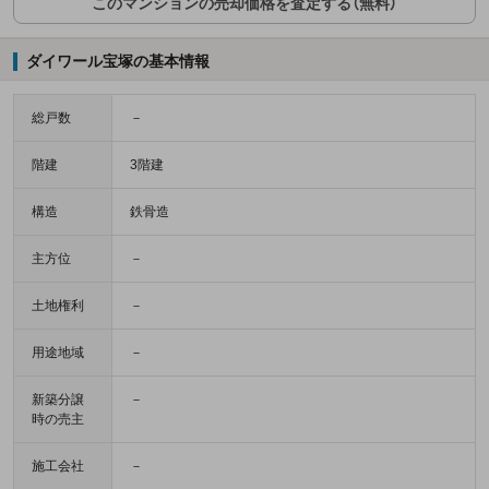
このマンションの売却価格を査定する（無料）
ダイワール宝塚の基本情報
総戸数
－
階建
3階建
構造
鉄骨造
主方位
－
土地権利
－
用途地域
－
新築分譲
－
時の売主
施工会社
－