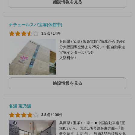
施設情報を見る
ナチュールスパ宝塚(休館中)
3.5点
/
14件
兵庫県 / 宝塚 / 阪急電鉄宝塚駅から徒歩3
分大阪国際空港より25分／中国自動車道
宝塚インターより5分
入浴料金：-
施設情報を見る
名湯 宝乃湯
3.8点
/
106件
兵庫県 / 宝塚 / ・車： ■ 中国自動車道「宝
塚IC」から、国道176号線を東方面へ「荒
牧交差点」を左折し、県道335号線線を北