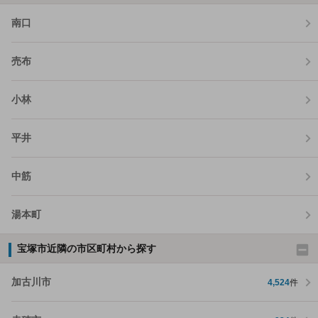
南口
売布
小林
平井
中筋
湯本町
宝塚市近隣の市区町村から探す
加古川市
4,524
件