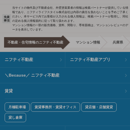
当サイトの物件及び不動産会社、外壁塗装業者の情報は検索パートナーが提供している情
報であり、ニフティライフスタイル株式会社は内容の責任を負わないことを予めご了承く
ださい。本サービス内でお客様が入力される個人情報は、検索パートナーが取得し、同社
免責
事項
の定める個人情報規約に従って取り扱われます。
マンション情報の一部の販売価格、賃料、間取り、専有面積は、マンションレビューのデ
ータを表示しています。
不動産・住宅情報のニフティ不動産
マンション情報
兵庫県
ニフティ不動産
ニフティ不動産アプリ
＼Because／ ニフティ不動産
賃貸
月極駐車場
賃貸事務所・賃貸オフィス
貸店舗・店舗賃貸
貸し倉庫