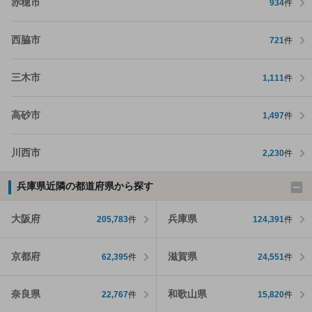
赤穂市
934
件
西脇市
721
件
三木市
1,111
件
高砂市
1,497
件
川西市
2,230
件
兵庫県近隣の都道府県から探す
大阪府
兵庫県
205,783
件
124,391
件
京都府
滋賀県
62,395
件
24,551
件
奈良県
和歌山県
22,767
件
15,820
件