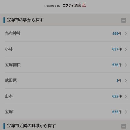
Powered by
宝塚市の駅から探す
売布神社
499
件
小林
637
件
宝塚南口
576
件
武田尾
1
件
山本
622
件
宝塚
675
件
宝塚市近隣の町域から探す