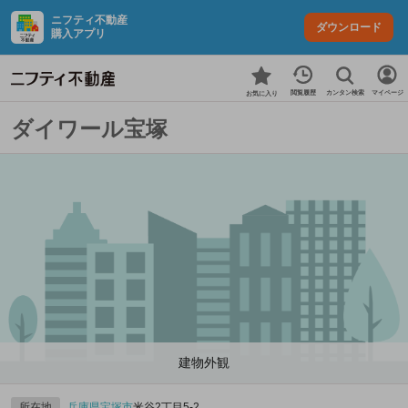
ニフティ不動産
ダウンロード
購入アプリ
カンタン検索
閲覧履歴
マイページ
お気に入り
ダイワール宝塚
建物外観
所在地
兵庫県
宝塚市
米谷2丁目5-2