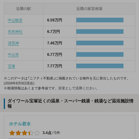
近隣の駅
近隣の家賃相場
中山観音
6.59万円
売布神社
6.7万円
清荒神
7.46万円
中山寺
6.77万円
宝塚
7.77万円
※このデータは「ニフティ不動産」に掲載されている物件を元に算出したものです。
(2026年8月9日現在)
※相場情報はあくまで参考値です。目安として活用ください。
ダイワール宝塚近くの温泉・スーパー銭湯・銭湯など温浴施設情
報
ホテル若水
3.4点
/
5件