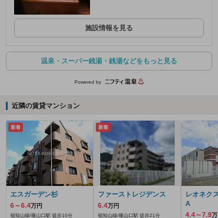
施設情報を見る
温泉・スーパー銭湯・銭湯などをもっと見る
Powered by
近隣の賃貸マンション
新着
新着
エスガーデン杉
ファーストレジデンス
レオネク
A
6～6.4
6.4
万円
万円
4.4～7.9
万
福知山線/篠山口駅 徒歩10分
福知山線/篠山口駅 徒歩21分