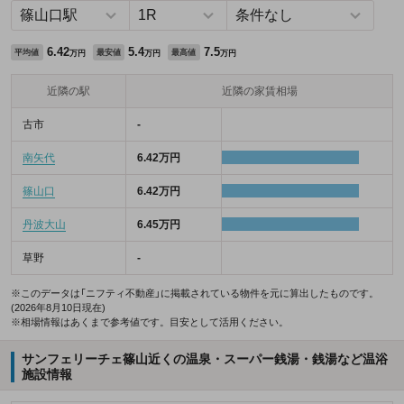
6.42
5.4
7.5
平均値
最安値
最高値
万円
万円
万円
近隣の駅
近隣の家賃相場
古市
-
南矢代
6.42万円
篠山口
6.42万円
丹波大山
6.45万円
草野
-
※このデータは「ニフティ不動産」に掲載されている物件を元に算出したものです。
(2026年8月10日現在)
※相場情報はあくまで参考値です。目安として活用ください。
サンフェリーチェ篠山近くの温泉・スーパー銭湯・銭湯など温浴
施設情報