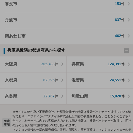
養父市
153
件
丹波市
637
件
南あわじ市
462
件
兵庫県近隣の都道府県から探す
大阪府
兵庫県
205,783
件
124,391
件
京都府
滋賀県
62,395
件
24,551
件
奈良県
和歌山県
22,767
件
15,820
件
当サイトの物件及び不動産会社、外壁塗装業者の情報は検索パートナーが提供している情
報であり、ニフティライフスタイル株式会社は内容の責任を負わないことを予めご了承く
ださい。本サービス内でお客様が入力される個人情報は、検索パートナーが取得し、同社
免責
事項
の定める個人情報規約に従って取り扱われます。
マンション情報の一部の販売価格、賃料、間取り、専有面積は、マンションレビューのデ