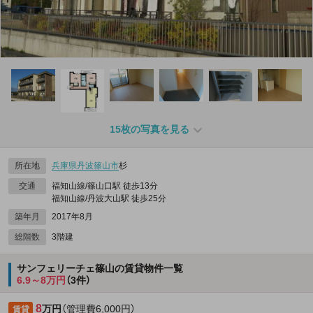
15枚の写真を見る
所在地
兵庫県
丹波篠山市
杉
交通
福知山線/篠山口駅 徒歩13分
福知山線/丹波大山駅 徒歩25分
築年月
2017年8月
総階数
3階建
サンフェリーチェ篠山の賃貸物件一覧
6.9～8万円
（3件）
8
万円
（管理費6,000円）
賃貸