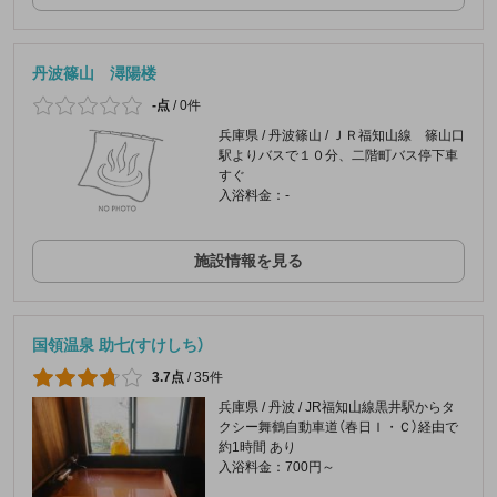
丹波篠山 潯陽楼
-点
/
0件
兵庫県 / 丹波篠山 / ＪＲ福知山線 篠山口
駅よりバスで１０分、二階町バス停下車
すぐ
入浴料金：-
施設情報を見る
国領温泉 助七(すけしち）
3.7点
/
35件
兵庫県 / 丹波 / JR福知山線黒井駅からタ
クシー舞鶴自動車道（春日Ｉ・Ｃ）経由で
約1時間 あり
入浴料金：700円～