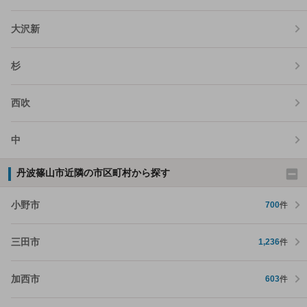
大沢新
杉
西吹
中
丹波篠山市近隣の市区町村から探す
小野市
700
件
三田市
1,236
件
加西市
603
件