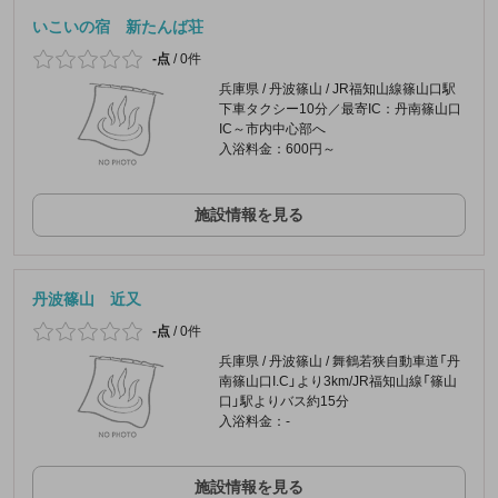
いこいの宿 新たんば荘
-点
/
0件
兵庫県 / 丹波篠山 / JR福知山線篠山口駅
下車タクシー10分／最寄IC：丹南篠山口
IC～市内中心部へ
入浴料金：600円～
施設情報を見る
丹波篠山 近又
-点
/
0件
兵庫県 / 丹波篠山 / 舞鶴若狭自動車道「丹
南篠山口I.C」より3km/JR福知山線「篠山
口」駅よりバス約15分
入浴料金：-
施設情報を見る