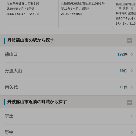
兵庫県丹波篠山市杉116
兵庫県丹波篠山市吹新110番1号
福知山線/篠山
下車 徒歩6分
築20年5ヶ月 / 3階建
築19年5ヶ月 / 4階建
兵庫県丹波篠山
2LDK / 54.47～72.62㎡
2LDK / 56.85㎡
築16年4ヶ月 /
1R～1K / 31.
丹波篠山市の駅から探す
篠山口
192
件
丹波大山
69
件
南矢代
11
件
丹波篠山市近隣の町域から探す
宇土
野中