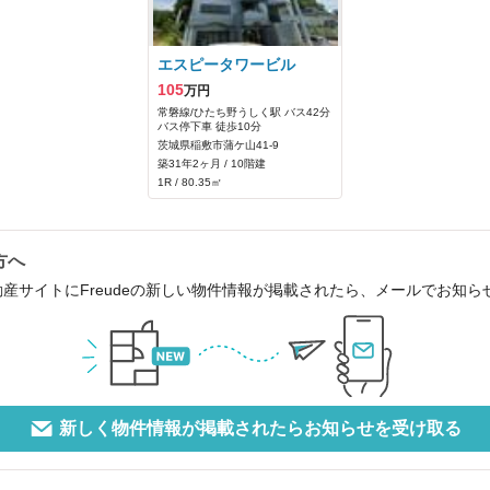
エスピータワービル
105
万円
常磐線/ひたち野うしく駅 バス42分
バス停下車 徒歩10分
茨城県稲敷市蒲ケ山41‐9
築31年2ヶ月 / 10階建
1R / 80.35㎡
方へ
動産サイトにFreudeの新しい物件情報が掲載されたら、メールでお知
新しく物件情報が掲載されたらお知らせを受け取る