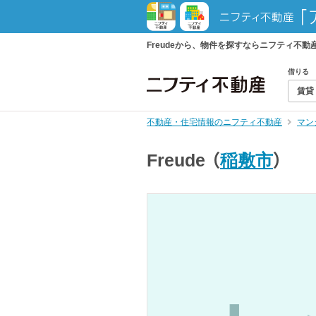
Freudeから、物件を探すならニフティ不
借りる
賃貸
不動産・住宅情報のニフティ不動産
マン
Freude
（
稲敷市
）