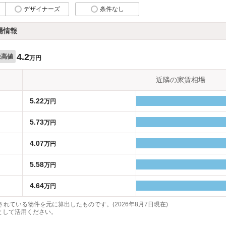
デザイナーズ
条件なし
場情報
4.2
最高値
万円
近隣の家賃相場
5.22
万円
5.73
万円
4.07
万円
5.58
万円
4.64
万円
れている物件を元に算出したものです。(2026年8月7日現在)
として活用ください。