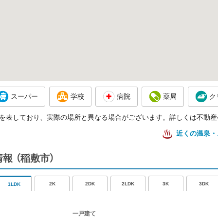
スーパー
学校
病院
薬局
ク
を表しており、実際の場所と異なる場合がございます。詳しくは不動産
近くの温泉・
情報
（稲敷市）
2K
2DK
2LDK
3K
3DK
1LDK
一戸建て