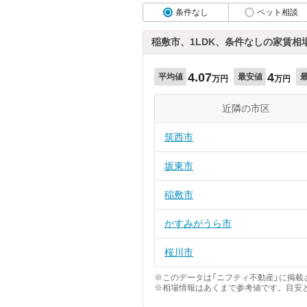
条件なし
ペット相談
稲敷市、1LDK、条件なしの家賃相
4.07
4
平均値
最安値
万円
万円
近隣の市区
筑西市
坂東市
稲敷市
かすみがうら市
桜川市
※このデータは「ニフティ不動産」に掲載さ
※相場情報はあくまで参考値です。目安