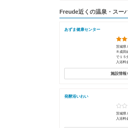
Freude近くの温泉・ス
あずま健康センター
茨城県 
Ｒ成田
で１５
入浴料金
施設情報
発酵浴いわい
茨城県 /
入浴料