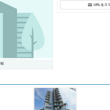
URLをス
外観