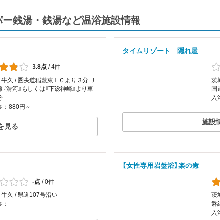
ーパー銭湯・銭湯など温浴施設情報
タイムリゾート 隠れ屋
3.8点
/
4件
/ 牛久 / 圏央道稲敷東ＩＣより３分 Ｊ
茨
線『滑河』もしくは『下総神崎』より車
国
分
入
：880円～
施設
を見る
【女性専用岩盤浴】楽の癒
-点
/
0件
 牛久 / 県道107号沿い
茨
金：-
磐
入