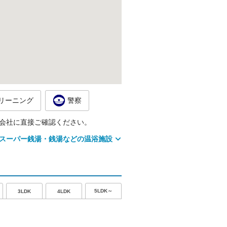
リーニング
警察
会社に直接ご確認ください。
スーパー銭湯・銭湯などの温浴施設
5LDK～
3LDK
4LDK