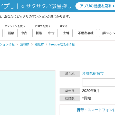
動産。あなたにピッタリのマンションが見つかります。
マンションを買う
一戸建てを買う
建てる
新築
中古
新築
中古
土地
不動産会社
調べる
ション情報
茨城県
稲敷市
Freudeの詳細情報
茨城県
稲敷市
所在地
2020年9月
築年月
2階建
総階数
携帯・スマートフォン