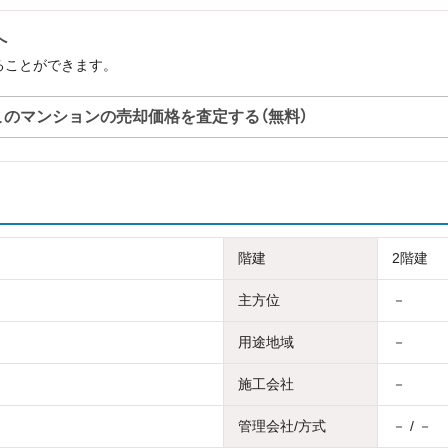
へ
することができます。
このマンションの売却価格を査定する（無料）
階建
2階建
主方位
－
用途地域
－
施工会社
－
管理会社/方式
－ / －