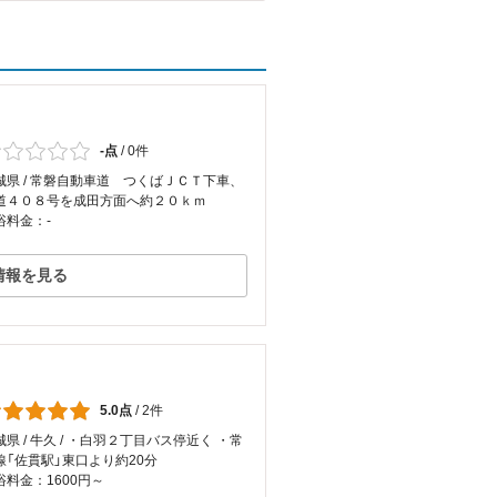
-点
/
0件
城県 / 常磐自動車道 つくばＪＣＴ下車、
道４０８号を成田方面へ約２０ｋｍ
浴料金：-
情報を見る
5.0点
/
2件
城県 / 牛久 / ・白羽２丁目バス停近く ・常
線「佐貫駅」東口より約20分
浴料金：1600円～