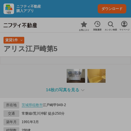
ニフティ不動産
ダウンロード
購入アプリ
カンタン検索
閲覧履歴
マイページ
お気に入り
賃貸1件
アリス江戸崎第5
14枚の写真を見る
所在地
茨城県
稲敷市
江戸崎甲949‐2
交通
常磐線/荒川沖駅 徒歩250分
築年月
1991年3月
総階数
2階建