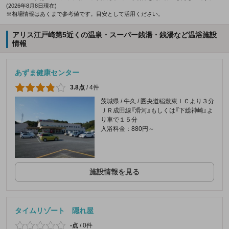
(2026年8月8日現在)
※相場情報はあくまで参考値です。目安として活用ください。
アリス江戸崎第5近くの温泉・スーパー銭湯・銭湯など温浴施設
情報
あずま健康センター
3.8点
/
4件
茨城県 / 牛久 / 圏央道稲敷東ＩＣより３分
ＪＲ成田線『滑河』もしくは『下総神崎』よ
り車で１５分
入浴料金：880円～
施設情報を見る
タイムリゾート 隠れ屋
-点
/
0件