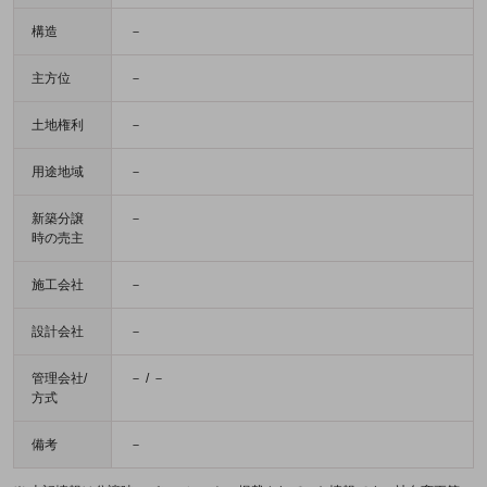
構造
－
主方位
－
土地権利
－
用途地域
－
新築分譲
－
時の売主
施工会社
－
設計会社
－
管理会社/
－ / －
方式
備考
－