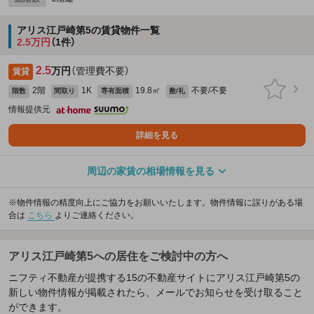
アリス江戸崎第5の賃貸物件一覧
2.5万円
（1件）
2.5
万円
（管理費不要）
賃貸
2階
1K
19.8㎡
不要/不要
階数
間取り
専有面積
敷/礼
情報提供元
詳細を見る
周辺の家賃の相場情報を見る
※物件情報の精度向上にご協力をお願いいたします。物件情報に誤りがある場
合は
こちら
よりご連絡ください。
アリス江戸崎第5への居住をご検討中の方へ
ニフティ不動産が提携する15の不動産サイトにアリス江戸崎第5の
新しい物件情報が掲載されたら、メールでお知らせを受け取ること
ができます。