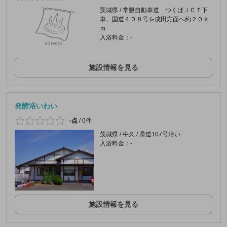
茨城県 / 常磐自動車道 つくばＪＣＴ下
車、国道４０８号を成田方面へ約２０ｋ
ｍ
入浴料金：-
施設情報を見る
発酵浴いわい
-点
/
0件
茨城県 / 牛久 / 県道107号沿い
入浴料金：-
施設情報を見る