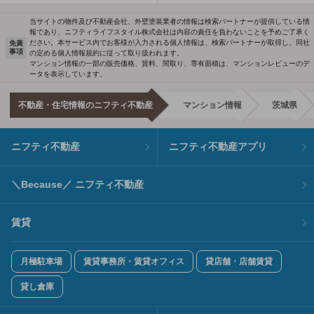
当サイトの物件及び不動産会社、外壁塗装業者の情報は検索パートナーが提供している情
報であり、ニフティライフスタイル株式会社は内容の責任を負わないことを予めご了承く
ださい。本サービス内でお客様が入力される個人情報は、検索パートナーが取得し、同社
免責
事項
の定める個人情報規約に従って取り扱われます。
マンション情報の一部の販売価格、賃料、間取り、専有面積は、マンションレビューのデ
ータを表示しています。
不動産・住宅情報のニフティ不動産
マンション情報
茨城県
ニフティ不動産
ニフティ不動産アプリ
＼Because／ ニフティ不動産
賃貸
月極駐車場
賃貸事務所・賃貸オフィス
貸店舗・店舗賃貸
貸し倉庫