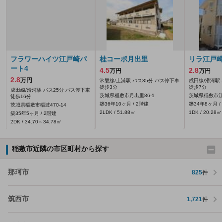
フラワーハイツ江戸崎パ
桂コーポ月出里
リラ江戸
ート4
4.5
2.8
万円
万円
2.8
万円
常磐線/土浦駅 バス35分 バス停下車
成田線/滑河駅
徒歩3分
徒歩7分
成田線/滑河駅 バス25分 バス停下車
茨城県稲敷市月出里86‐1
茨城県稲敷市
徒歩16分
築36年10ヶ月 / 2階建
築34年8ヶ月 /
茨城県稲敷市稲波470‐14
2LDK / 51.88㎡
1DK / 20.28㎡
築35年5ヶ月 / 2階建
2DK / 34.70～34.78㎡
稲敷市近隣の市区町村から探す
那珂市
825
件
筑西市
1,721
件