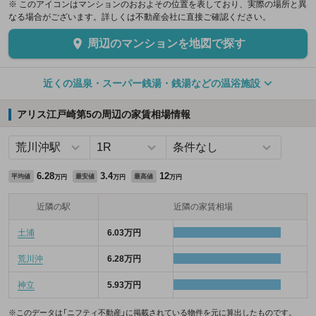
※ このアイコンはマンションのおおよその位置を表しており、実際の場所と異
なる場合がございます。詳しくは不動産会社に直接ご確認ください。
周辺のマンションを地図で探す
近くの温泉・スーパー銭湯・銭湯などの温浴施設
アリス江戸崎第5の周辺の家賃相場情報
6.28
3.4
12
平均値
最安値
最高値
万円
万円
万円
近隣の駅
近隣の家賃相場
土浦
6.03万円
荒川沖
6.28万円
神立
5.93万円
※このデータは「ニフティ不動産」に掲載されている物件を元に算出したものです。