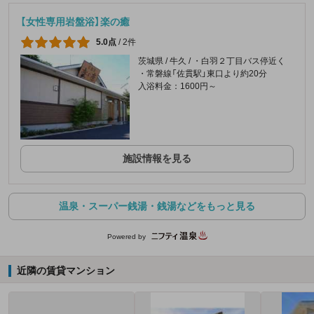
【女性専用岩盤浴】楽の癒
5.0点
/
2件
茨城県 / 牛久 / ・白羽２丁目バス停近く
・常磐線「佐貫駅」東口より約20分
入浴料金：1600円～
施設情報を見る
温泉・スーパー銭湯・銭湯などをもっと見る
Powered by
近隣の賃貸マンション