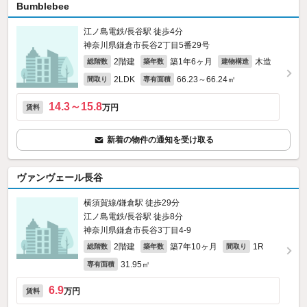
Bumblebee
江ノ島電鉄/長谷駅 徒歩4分
神奈川県鎌倉市長谷2丁目5番29号
2階建
築1年6ヶ月
木造
総階数
築年数
建物構造
2LDK
66.23～66.24㎡
間取り
専有面積
14.3～15.8
万円
賃料
新着の物件の通知を受け取る
ヴァンヴェール長谷
横須賀線/鎌倉駅 徒歩29分
江ノ島電鉄/長谷駅 徒歩8分
神奈川県鎌倉市長谷3丁目4-9
2階建
築7年10ヶ月
1R
総階数
築年数
間取り
31.95㎡
専有面積
6.9
万円
賃料