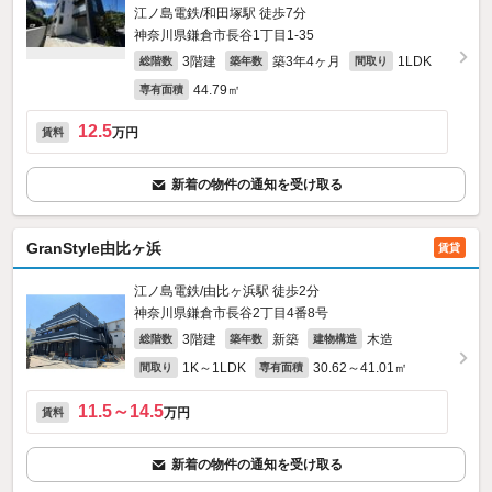
江ノ島電鉄/和田塚駅 徒歩7分
神奈川県鎌倉市長谷1丁目1-35
3階建
築3年4ヶ月
1LDK
総階数
築年数
間取り
44.79㎡
専有面積
12.5
万円
賃料
新着の物件の通知を受け取る
GranStyle由比ヶ浜
賃貸
江ノ島電鉄/由比ヶ浜駅 徒歩2分
神奈川県鎌倉市長谷2丁目4番8号
3階建
新築
木造
総階数
築年数
建物構造
1K～1LDK
30.62～41.01㎡
間取り
専有面積
11.5～14.5
万円
賃料
新着の物件の通知を受け取る