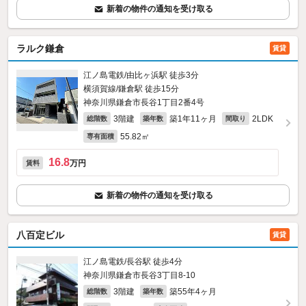
新着の物件の通知を受け取る
ラルク鎌倉
賃貸
江ノ島電鉄/由比ヶ浜駅 徒歩3分
横須賀線/鎌倉駅 徒歩15分
神奈川県鎌倉市長谷1丁目2番4号
3階建
築1年11ヶ月
2LDK
総階数
築年数
間取り
55.82㎡
専有面積
16.8
万円
賃料
新着の物件の通知を受け取る
八百定ビル
賃貸
江ノ島電鉄/長谷駅 徒歩4分
神奈川県鎌倉市長谷3丁目8-10
3階建
築55年4ヶ月
総階数
築年数