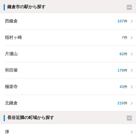
鎌倉市の駅から探す
西鎌倉
107
件
稲村ヶ崎
7
件
片瀬山
62
件
和田塚
179
件
極楽寺
43
件
北鎌倉
210
件
長谷近隣の町域から探す
津