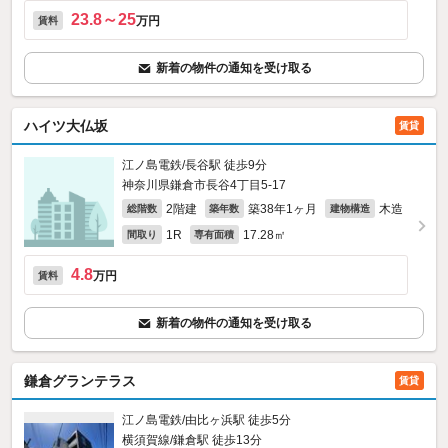
23.8～25
万円
賃料
新着の物件の通知を受け取る
ハイツ大仏坂
賃貸
江ノ島電鉄/長谷駅 徒歩9分
神奈川県鎌倉市長谷4丁目5-17
2階建
築38年1ヶ月
木造
総階数
築年数
建物構造
1R
17.28㎡
間取り
専有面積
4.8
万円
賃料
新着の物件の通知を受け取る
鎌倉グランテラス
賃貸
江ノ島電鉄/由比ヶ浜駅 徒歩5分
横須賀線/鎌倉駅 徒歩13分