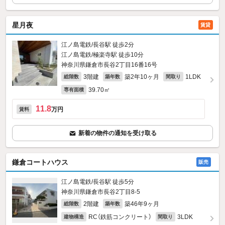
星月夜
賃貸
江ノ島電鉄/長谷駅 徒歩2分
江ノ島電鉄/極楽寺駅 徒歩10分
神奈川県鎌倉市長谷2丁目16番16号
3階建
築2年10ヶ月
1LDK
総階数
築年数
間取り
39.70㎡
専有面積
11.8
万円
賃料
新着の物件の通知を受け取る
鎌倉コートハウス
販売
江ノ島電鉄/長谷駅 徒歩5分
神奈川県鎌倉市長谷2丁目8-5
2階建
築46年9ヶ月
総階数
築年数
RC（鉄筋コンクリート）
3LDK
建物構造
間取り