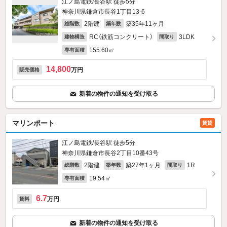
江ノ島電鉄/長谷駅 徒歩5分
神奈川県鎌倉市長谷1丁目13-6
2階建
築35年11ヶ月
総階数
築年数
RC（鉄筋コンクリート）
3LDK
建物構造
間取り
155.60㎡
専有面積
14,800
万円
販売価格
新着の物件の通知を受け取る
マリンポート
賃貸
江ノ島電鉄/長谷駅 徒歩5分
神奈川県鎌倉市長谷2丁目10番43号
2階建
築27年1ヶ月
1R
総階数
築年数
間取り
19.54㎡
専有面積
6.7
万円
賃料
新着の物件の通知を受け取る