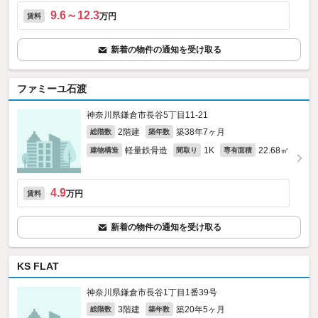
9.6～12.3
万円
賃料
新着の物件の通知を受け取る
ファミーユ石渡
神奈川県鎌倉市長谷5丁目11-21
2階建
築38年7ヶ月
総階数
築年数
軽量鉄骨造
1K
22.68㎡
建物構造
間取り
専有面積
4.9
万円
賃料
新着の物件の通知を受け取る
KS FLAT
神奈川県鎌倉市長谷1丁目1番39号
3階建
築20年5ヶ月
総階数
築年数