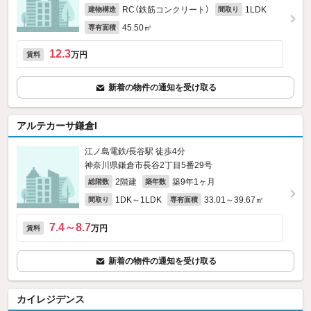
RC（鉄筋コンクリート）
1LDK
建物構造
間取り
45.50㎡
専有面積
12.3
万円
賃料
新着の物件の通知を受け取る
アルテカーサ鎌倉I
江ノ島電鉄/長谷駅 徒歩4分
神奈川県鎌倉市長谷2丁目5番29号
2階建
築9年1ヶ月
総階数
築年数
1DK～1LDK
33.01～39.67㎡
間取り
専有面積
7.4～8.7
万円
賃料
新着の物件の通知を受け取る
カイレジデンス