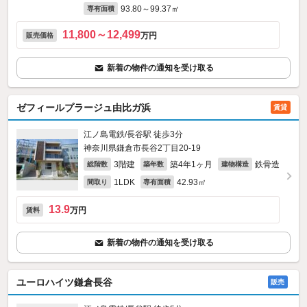
93.80～99.37㎡
専有面積
11,800～12,499
万円
販売価格
新着の物件の通知を受け取る
ゼフィールプラージュ由比ガ浜
賃貸
江ノ島電鉄/長谷駅 徒歩3分
神奈川県鎌倉市長谷2丁目20-19
3階建
築4年1ヶ月
鉄骨造
総階数
築年数
建物構造
1LDK
42.93㎡
間取り
専有面積
13.9
万円
賃料
新着の物件の通知を受け取る
ユーロハイツ鎌倉長谷
販売