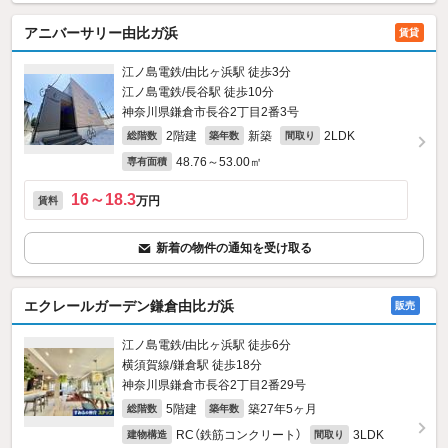
アニバーサリー由比ガ浜
賃貸
江ノ島電鉄/由比ヶ浜駅 徒歩3分
江ノ島電鉄/長谷駅 徒歩10分
神奈川県鎌倉市長谷2丁目2番3号
2階建
新築
2LDK
総階数
築年数
間取り
48.76～53.00㎡
専有面積
16～18.3
万円
賃料
新着の物件の通知を受け取る
エクレールガーデン鎌倉由比ガ浜
販売
江ノ島電鉄/由比ヶ浜駅 徒歩6分
横須賀線/鎌倉駅 徒歩18分
神奈川県鎌倉市長谷2丁目2番29号
5階建
築27年5ヶ月
総階数
築年数
RC（鉄筋コンクリート）
3LDK
建物構造
間取り