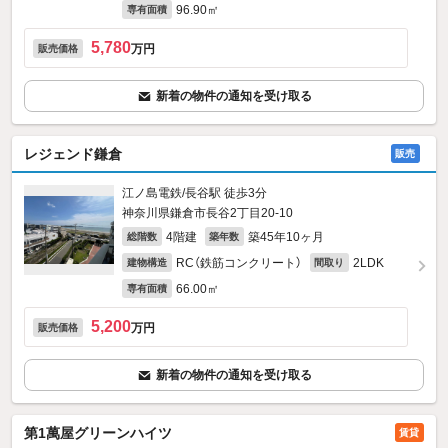
96.90㎡
専有面積
5,780
万円
販売価格
新着の物件の通知を受け取る
レジェンド鎌倉
販売
江ノ島電鉄/長谷駅 徒歩3分
神奈川県鎌倉市長谷2丁目20-10
4階建
築45年10ヶ月
総階数
築年数
RC（鉄筋コンクリート）
2LDK
建物構造
間取り
66.00㎡
専有面積
5,200
万円
販売価格
新着の物件の通知を受け取る
第1萬屋グリーンハイツ
賃貸