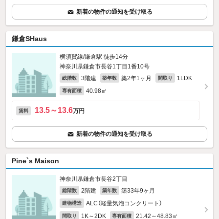
新着の物件の通知を受け取る
鎌倉SHaus
横須賀線/鎌倉駅 徒歩14分
神奈川県鎌倉市長谷1丁目1番10号
3階建
築2年1ヶ月
1LDK
総階数
築年数
間取り
40.98㎡
専有面積
13.5～13.6
万円
賃料
新着の物件の通知を受け取る
Pine`s Maison
神奈川県鎌倉市長谷2丁目
2階建
築33年9ヶ月
総階数
築年数
ALC（軽量気泡コンクリート）
建物構造
1K～2DK
21.42～48.83㎡
間取り
専有面積