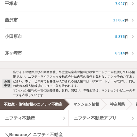
平塚市
7,047
件
藤沢市
13,682
件
小田原市
5,875
件
茅ヶ崎市
6,514
件
当サイトの物件及び不動産会社、外壁塗装業者の情報は検索パートナーが提供している情
報であり、ニフティライフスタイル株式会社は内容の責任を負わないことを予めご了承く
ださい。本サービス内でお客様が入力される個人情報は、検索パートナーが取得し、同社
免責
事項
の定める個人情報規約に従って取り扱われます。
マンション情報の一部の販売価格、賃料、間取り、専有面積は、マンションレビューのデ
ータを表示しています。
不動産・住宅情報のニフティ不動産
マンション情報
神奈川県
ニフティ不動産
ニフティ不動産アプリ
＼Because／ ニフティ不動産