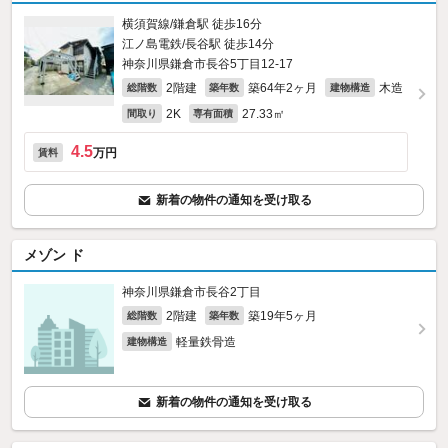
横須賀線/鎌倉駅 徒歩16分
江ノ島電鉄/長谷駅 徒歩14分
神奈川県鎌倉市長谷5丁目12-17
2階建
築64年2ヶ月
木造
総階数
築年数
建物構造
2K
27.33㎡
間取り
専有面積
4.5
万円
賃料
新着の物件の通知を受け取る
メゾン ド
神奈川県鎌倉市長谷2丁目
2階建
築19年5ヶ月
総階数
築年数
軽量鉄骨造
建物構造
新着の物件の通知を受け取る