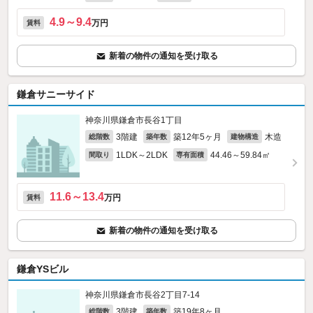
4.9～9.4
万円
賃料
新着の物件の通知を受け取る
鎌倉サニーサイド
神奈川県鎌倉市長谷1丁目
3階建
築12年5ヶ月
木造
総階数
築年数
建物構造
1LDK～2LDK
44.46～59.84㎡
間取り
専有面積
11.6～13.4
万円
賃料
新着の物件の通知を受け取る
鎌倉YSビル
神奈川県鎌倉市長谷2丁目7-14
3階建
築19年8ヶ月
総階数
築年数