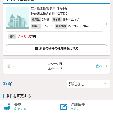
江ノ島電鉄/長谷駅 徒歩8分
神奈川県鎌倉市長谷2丁目2
2階建
築7年11ヶ月
総階数
築年数
1R～1K
27.29～35.96㎡
間取り
専有面積
7～8.3
万円
賃料
新着の物件の通知を受け取る
1ページ目
前へ
次へ
全4ページ
138
件
条件を変更する
長谷
詳細条件
変更する
変更する