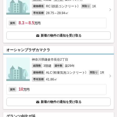
RC（鉄筋コンクリート）
1K
建物構造
間取り
28.75～28.94㎡
専有面積
8.3～8.5
万円
賃料
新着の物件の通知を受け取る
オーシャンプラザカマクラ
神奈川県鎌倉市長谷2丁目
3階建
築29年
総階数
築年数
ALC（軽量気泡コンクリート）
1R
建物構造
間取り
41.86㎡
専有面積
10
万円
賃料
新着の物件の通知を受け取る
グランツ由比ガ浜