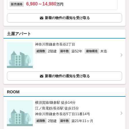
6,980～14,980
万円
販売価格
新着の物件の通知を受け取る
土屋アパート
神奈川県鎌倉市長谷2丁目
2階建
築52年
木造
総階数
築年数
建物構造
新着の物件の通知を受け取る
ROOM
横須賀線/鎌倉駅 徒歩14分
江ノ島電鉄/長谷駅 徒歩15分
神奈川県鎌倉市長谷5丁目11番14号
2階建
築21年11ヶ月
総階数
築年数