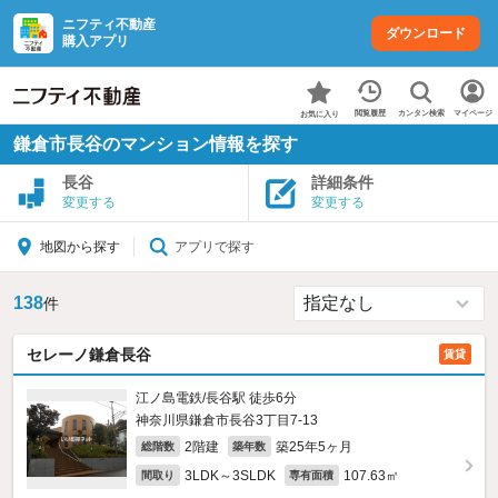
ニフティ不動産
ダウンロード
購入アプリ
カンタン検索
閲覧履歴
マイページ
お気に入り
鎌倉市長谷のマンション情報を探す
長谷
詳細条件
変更する
変更する
アプリで探す
地図から探す
138
件
セレーノ鎌倉長谷
賃貸
江ノ島電鉄/長谷駅 徒歩6分
神奈川県鎌倉市長谷3丁目7-13
2階建
築25年5ヶ月
総階数
築年数
3LDK～3SLDK
107.63㎡
間取り
専有面積