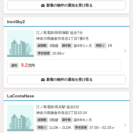
新着の物件の通知を受け取る
IronSky2
江ノ島電鉄/和田塚駅 徒歩7分
神奈川県鎌倉市長谷1丁目7番2号
3階建
築4年1ヶ月
1R
総階数
築年数
間取り
20.89㎡
専有面積
9.2
万円
賃料
新着の物件の通知を受け取る
LaCostaHase
江ノ島電鉄/長谷駅 徒歩2分
神奈川県鎌倉市長谷2丁目10-24
3階建
築6年6ヶ月
総階数
築年数
1LDK～2LDK
37.00～52.25㎡
間取り
専有面積