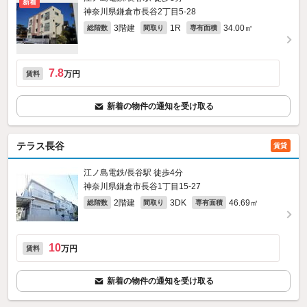
新着
神奈川県鎌倉市長谷2丁目5-28
3階建
1R
34.00㎡
総階数
間取り
専有面積
7.8
万円
賃料
新着の物件の通知を受け取る
テラス長谷
賃貸
江ノ島電鉄/長谷駅 徒歩4分
神奈川県鎌倉市長谷1丁目15-27
2階建
3DK
46.69㎡
総階数
間取り
専有面積
10
万円
賃料
新着の物件の通知を受け取る