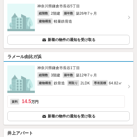
神奈川県鎌倉市長谷5丁目
2階建
築26年7ヶ月
総階数
築年数
軽量鉄骨造
建物構造
新着の物件の通知を受け取る
ラメール由比ガ浜
神奈川県鎌倉市長谷1丁目
3階建
築12年7ヶ月
総階数
築年数
鉄骨造
2LDK
64.82㎡
建物構造
間取り
専有面積
14.5
万円
賃料
新着の物件の通知を受け取る
井上アパート