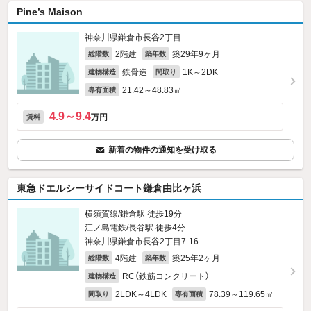
Pine’s Maison
神奈川県鎌倉市長谷2丁目
2階建
築29年9ヶ月
総階数
築年数
鉄骨造
1K～2DK
建物構造
間取り
21.42～48.83㎡
専有面積
4.9～9.4
万円
賃料
新着の物件の通知を受け取る
東急ドエルシーサイドコート鎌倉由比ヶ浜
横須賀線/鎌倉駅 徒歩19分
江ノ島電鉄/長谷駅 徒歩4分
神奈川県鎌倉市長谷2丁目7-16
4階建
築25年2ヶ月
総階数
築年数
RC（鉄筋コンクリート）
建物構造
2LDK～4LDK
78.39～119.65㎡
間取り
専有面積