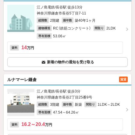
江ノ島電鉄/長谷駅 徒歩13分
神奈川県鎌倉市長谷5丁目7-11
2階建
築40年1ヶ月
総階数
築年数
RC（鉄筋コンクリート）
2LDK
建物構造
間取り
53.06㎡
専有面積
14
万円
賃料
新着の物件の通知を受け取る
ルナマーレ鎌倉
賃貸
江ノ島電鉄/長谷駅 徒歩3分
神奈川県鎌倉市長谷2丁目25番9号
3階建
新築
1LDK～2LDK
総階数
築年数
間取り
47.54～64.26㎡
専有面積
16.2～20.4
万円
賃料