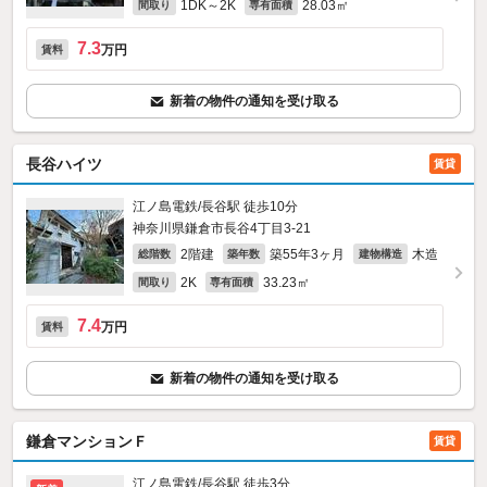
1DK～2K
28.03㎡
間取り
専有面積
7.3
万円
賃料
新着の物件の通知を受け取る
長谷ハイツ
賃貸
江ノ島電鉄/長谷駅 徒歩10分
神奈川県鎌倉市長谷4丁目3-21
2階建
築55年3ヶ月
木造
総階数
築年数
建物構造
2K
33.23㎡
間取り
専有面積
7.4
万円
賃料
新着の物件の通知を受け取る
鎌倉マンションＦ
賃貸
江ノ島電鉄/長谷駅 徒歩3分