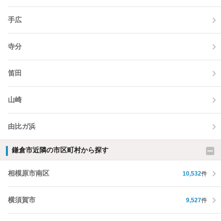
手広
寺分
笛田
山崎
由比ガ浜
鎌倉市近隣の市区町村から探す
相模原市南区
10,532
件
横須賀市
9,527
件