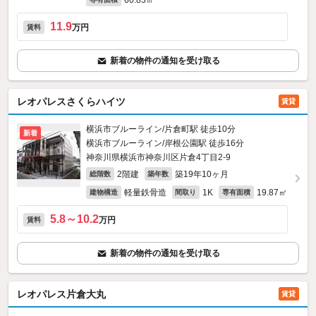
60.83㎡
11.9
万円
賃料
新着の物件の通知を受け取る
レオパレスさくらハイツ
賃貸
横浜市ブルーライン/片倉町駅 徒歩10分
新着
横浜市ブルーライン/岸根公園駅 徒歩16分
神奈川県横浜市神奈川区片倉4丁目2-9
2階建
築19年10ヶ月
総階数
築年数
軽量鉄骨造
1K
19.87㎡
建物構造
間取り
専有面積
5.8～10.2
万円
賃料
新着の物件の通知を受け取る
レオパレス片倉大丸
賃貸