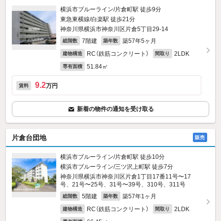
横浜市ブルーライン/片倉町駅 徒歩9分
東急東横線/白楽駅 徒歩21分
神奈川県横浜市神奈川区片倉5丁目29-14
7階建
築57年5ヶ月
総階数
築年数
RC（鉄筋コンクリート）
2LDK
建物構造
間取り
51.84㎡
専有面積
9.2
万円
賃料
新着の物件の通知を受け取る
片倉台団地
販売
横浜市ブルーライン/片倉町駅 徒歩10分
横浜市ブルーライン/三ツ沢上町駅 徒歩7分
神奈川県横浜市神奈川区片倉1丁目17番11号〜17
号、21号〜25号、31号〜39号、310号、311号
5階建
築57年1ヶ月
総階数
築年数
RC（鉄筋コンクリート）
2LDK
建物構造
間取り