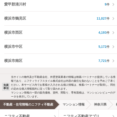
愛甲郡清川村
9
件
横浜市鶴見区
11,027
件
横浜市西区
4,193
件
横浜市中区
5,172
件
横浜市南区
7,721
件
当サイトの物件及び不動産会社、外壁塗装業者の情報は検索パートナーが提供している情
報であり、ニフティライフスタイル株式会社は内容の責任を負わないことを予めご了承く
ださい。本サービス内でお客様が入力される個人情報は、検索パートナーが取得し、同社
免責
事項
の定める個人情報規約に従って取り扱われます。
マンション情報の一部の販売価格、賃料、間取り、専有面積は、マンションレビューのデ
ータを表示しています。
不動産・住宅情報のニフティ不動産
マンション情報
神奈川県
ニフティ不動産
ニフティ不動産アプリ