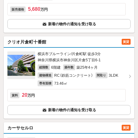
5,680
万円
販売価格
新着の物件の通知を受け取る
クリオ片倉町十番館
賃貸
横浜市ブルーライン/片倉町駅 徒歩3分
神奈川県横浜市神奈川区片倉5丁目6-1
6階建
築25年4ヶ月
総階数
築年数
RC（鉄筋コンクリート）
3LDK
建物構造
間取り
73.46㎡
専有面積
20
万円
賃料
新着の物件の通知を受け取る
カーサセルロ
賃貸