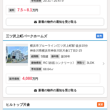
20.31～20.47㎡
専有面積
7.5～8.1
万円
賃料
新着の物件の通知を受け取る
三ツ沢上町パークホームズ
販売
横浜市ブルーライン/三ツ沢上町駅 徒歩10分
神奈川県横浜市神奈川区片倉1丁目2-15
5階建
築38年
総階数
築年数
RC（鉄筋コンクリート）
3LDK
建物構造
間取り
68.64㎡
専有面積
4,080
万円
販売価格
新着の物件の通知を受け取る
ヒルトップ片倉
賃貸