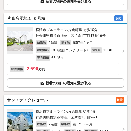
新着の物件の通知を受け取る
片倉台団地１-６号棟
販売
横浜市ブルーライン/片倉町駅 徒歩10分
神奈川県横浜市神奈川区片倉1丁目17番16号
5階建
築57年1ヶ月
総階数
築年数
RC（鉄筋コンクリート）
2LDK
建物構造
間取り
66.45㎡
専有面積
2,590
万円
販売価格
新着の物件の通知を受け取る
サン・デ・クレセール
賃貸
横浜市ブルーライン/片倉町駅 徒歩7分
神奈川県横浜市神奈川区片倉2丁目9-21
2階建
築17年8ヶ月
総階数
築年数