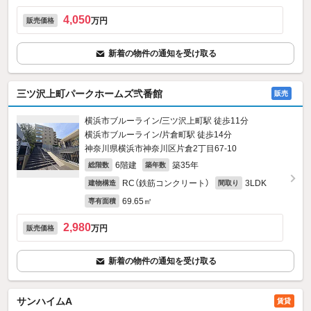
4,050
万円
販売価格
新着の物件の通知を受け取る
三ツ沢上町パークホームズ弐番館
販売
横浜市ブルーライン/三ツ沢上町駅 徒歩11分
横浜市ブルーライン/片倉町駅 徒歩14分
神奈川県横浜市神奈川区片倉2丁目67-10
6階建
築35年
総階数
築年数
RC（鉄筋コンクリート）
3LDK
建物構造
間取り
69.65㎡
専有面積
2,980
万円
販売価格
新着の物件の通知を受け取る
サンハイムA
賃貸