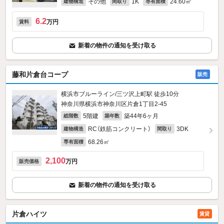
その他
1K
24.60㎡
建物構造
間取り
専有面積
6.2
万円
賃料
新着の物件の通知を受け取る
藤和片倉台コープ
販売
横浜市ブルーライン/三ツ沢上町駅 徒歩10分
神奈川県横浜市神奈川区片倉1丁目2-45
5階建
築44年6ヶ月
総階数
築年数
RC（鉄筋コンクリート）
3DK
建物構造
間取り
68.26㎡
専有面積
2,100
万円
販売価格
新着の物件の通知を受け取る
片倉ハイツ
賃貸