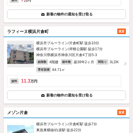
万円
賃料
新着の物件の通知を受け取る
ラフィーヌ横浜片倉町
賃貸
横浜市ブルーライン/片倉町駅 徒歩10分
横浜市ブルーライン/岸根公園駅 徒歩17分
神奈川県横浜市神奈川区片倉4丁目5-3
4階建
築38年2ヶ月
3LDK
総階数
築年数
間取り
64.71㎡
専有面積
11.3
万円
賃料
新着の物件の通知を受け取る
メゾン片倉
賃貸
横浜市ブルーライン/片倉町駅 徒歩7分
東急東横線/白楽駅 徒歩22分