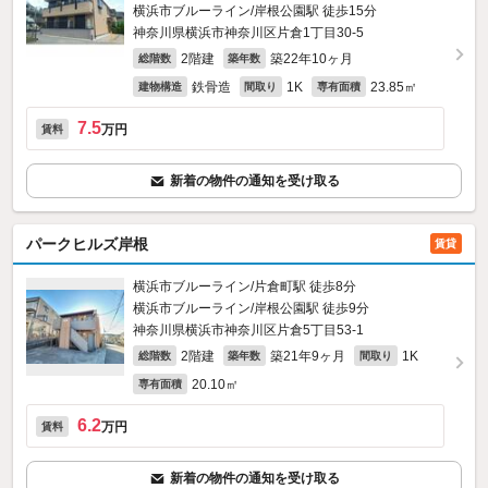
横浜市ブルーライン/岸根公園駅 徒歩15分
神奈川県横浜市神奈川区片倉1丁目30-5
2階建
築22年10ヶ月
総階数
築年数
鉄骨造
1K
23.85㎡
建物構造
間取り
専有面積
7.5
万円
賃料
新着の物件の通知を受け取る
パークヒルズ岸根
賃貸
横浜市ブルーライン/片倉町駅 徒歩8分
横浜市ブルーライン/岸根公園駅 徒歩9分
神奈川県横浜市神奈川区片倉5丁目53-1
2階建
築21年9ヶ月
1K
総階数
築年数
間取り
20.10㎡
専有面積
6.2
万円
賃料
新着の物件の通知を受け取る