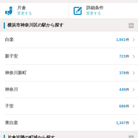
片倉
詳細条件
変更する
変更する
横浜市神奈川区の駅から探す
白楽
1,941
件
新子安
723
件
神奈川新町
378
件
神奈川
449
件
子安
686
件
東白楽
1,347
件
片倉近隣の町域から探す