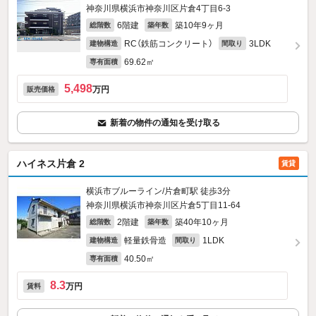
神奈川県横浜市神奈川区片倉4丁目6-3
6階建
築10年9ヶ月
総階数
築年数
RC（鉄筋コンクリート）
3LDK
建物構造
間取り
69.62㎡
専有面積
5,498
万円
販売価格
新着の物件の通知を受け取る
ハイネス片倉 2
賃貸
横浜市ブルーライン/片倉町駅 徒歩3分
神奈川県横浜市神奈川区片倉5丁目11-64
2階建
築40年10ヶ月
総階数
築年数
軽量鉄骨造
1LDK
建物構造
間取り
40.50㎡
専有面積
8.3
万円
賃料