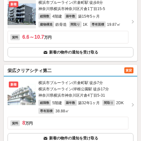
横浜市ブルーライン/片倉町駅 徒歩8分
新着
神奈川県横浜市神奈川区片倉1丁目15-5
4階建
築15年5ヶ月
総階数
築年数
鉄骨造
1K
19.87㎡
建物構造
間取り
専有面積
6.6～10.7
万円
賃料
新着の物件の通知を受け取る
栄広クリアシティ第二
賃貸
横浜市ブルーライン/片倉町駅 徒歩7分
新着
横浜市ブルーライン/岸根公園駅 徒歩17分
神奈川県横浜市神奈川区片倉4丁目5-31
5階建
築32年1ヶ月
2DK
総階数
築年数
間取り
38.88㎡
専有面積
8
万円
賃料
新着の物件の通知を受け取る