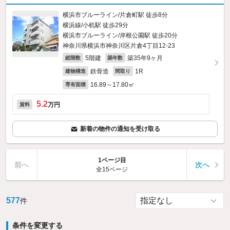
横浜市ブルーライン/片倉町駅 徒歩8分
横浜線/小机駅 徒歩29分
横浜市ブルーライン/岸根公園駅 徒歩20分
神奈川県横浜市神奈川区片倉4丁目12-23
5階建
築35年9ヶ月
総階数
築年数
鉄骨造
1R
建物構造
間取り
16.89～17.80㎡
専有面積
5.2
万円
賃料
新着の物件の通知を受け取る
1ページ目
前へ
次へ
全15ページ
577
件
条件を変更する