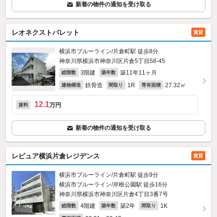
新着の物件の通知を受け取る
レオネクストパレット
賃貸
横浜市ブルーライン/片倉町駅 徒歩8分
神奈川県横浜市神奈川区片倉5丁目58-45
3階建
築11年11ヶ月
総階数
築年数
鉄骨造
1R
27.32㎡
建物構造
間取り
専有面積
12.1
万円
賃料
新着の物件の通知を受け取る
レピュア横浜片倉レジデンス
賃貸
横浜市ブルーライン/片倉町駅 徒歩9分
横浜市ブルーライン/岸根公園駅 徒歩16分
神奈川県横浜市神奈川区片倉4丁目3番7号
4階建
築2年
1K
総階数
築年数
間取り