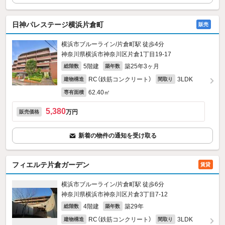
日神パレステージ横浜片倉町
販売
横浜市ブルーライン/片倉町駅 徒歩4分
神奈川県横浜市神奈川区片倉1丁目19-17
5階建
築25年3ヶ月
総階数
築年数
RC（鉄筋コンクリート）
3LDK
建物構造
間取り
62.40㎡
専有面積
5,380
万円
販売価格
新着の物件の通知を受け取る
フィエルテ片倉ガーデン
賃貸
横浜市ブルーライン/片倉町駅 徒歩6分
神奈川県横浜市神奈川区片倉3丁目7-12
4階建
築29年
総階数
築年数
RC（鉄筋コンクリート）
3LDK
建物構造
間取り