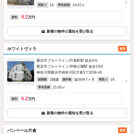
1K
19.87㎡
間取り
専有面積
9.2
万円
賃料
新着の物件の通知を受け取る
ホワイトヴィラ
賃貸
横浜市ブルーライン/片倉町駅 徒歩5分
横浜市ブルーライン/岸根公園駅 徒歩19分
神奈川県横浜市神奈川区片倉5丁目58-40
2階建
築36年7ヶ月
1K
総階数
築年数
間取り
25.00㎡
専有面積
6.2
万円
賃料
新着の物件の通知を受け取る
バンベール片倉
賃貸