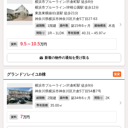
横浜市ブルーライン/片倉町駅 徒歩8分
横浜市ブルーライン/岸根公園駅 徒歩12分
東急東横線/白楽駅 徒歩21分
神奈川県横浜市神奈川区片倉5丁目27-63
1階建
築15年6ヶ月
木造
総階数
築年数
建物構造
1R～1LDK
40.31～45.97㎡
間取り
専有面積
9.5～10.5
万円
賃料
新着の物件の通知を受け取る
グランドソレイユB棟
賃貸
横浜市ブルーライン/片倉町駅 徒歩9分
神奈川県横浜市神奈川区片倉5丁目54番7号
2階建
築34年6ヶ月
2K
総階数
築年数
間取り
35.00㎡
専有面積
7
万円
賃料