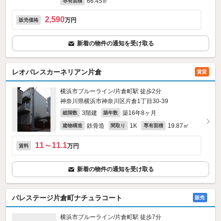
66.45㎡
専有面積
2,590
万円
販売価格
新着の物件の通知を受け取る
レオパレスカーネリアン片倉
賃貸
横浜市ブルーライン/片倉町駅 徒歩2分
神奈川県横浜市神奈川区片倉1丁目30-39
3階建
築16年8ヶ月
総階数
築年数
鉄骨造
1K
19.87㎡
建物構造
間取り
専有面積
11～11.1
万円
賃料
新着の物件の通知を受け取る
パレステージ片倉町ナチュラコート
販売
横浜市ブルーライン/片倉町駅 徒歩7分