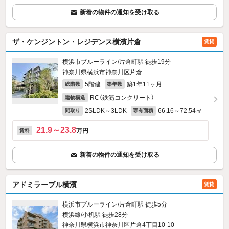
新着の物件の通知を受け取る
ザ・ケンジントン・レジデンス横濱片倉
賃貸
横浜市ブルーライン/片倉町駅 徒歩19分
神奈川県横浜市神奈川区片倉
5階建
築1年11ヶ月
総階数
築年数
RC（鉄筋コンクリート）
建物構造
2SLDK～3LDK
66.16～72.54㎡
間取り
専有面積
21.9～23.8
万円
賃料
新着の物件の通知を受け取る
アドミラーブル横濱
賃貸
横浜市ブルーライン/片倉町駅 徒歩5分
横浜線/小机駅 徒歩28分
神奈川県横浜市神奈川区片倉4丁目10-10