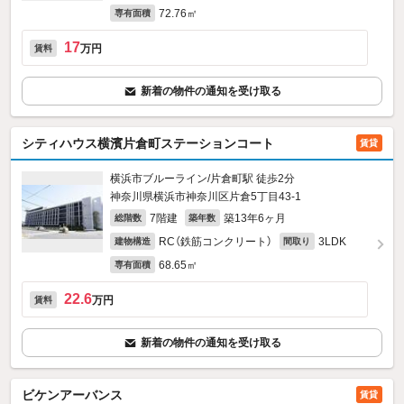
72.76㎡
専有面積
17
万円
賃料
新着の物件の通知を受け取る
シティハウス横濱片倉町ステーションコート
賃貸
横浜市ブルーライン/片倉町駅 徒歩2分
神奈川県横浜市神奈川区片倉5丁目43-1
7階建
築13年6ヶ月
総階数
築年数
RC（鉄筋コンクリート）
3LDK
建物構造
間取り
68.65㎡
専有面積
22.6
万円
賃料
新着の物件の通知を受け取る
ビケンアーバンス
賃貸