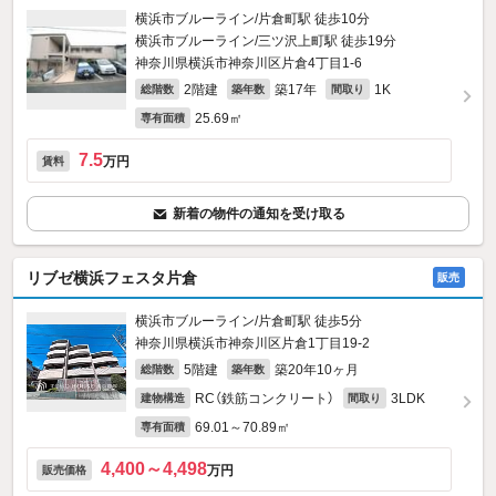
横浜市ブルーライン/片倉町駅 徒歩10分
横浜市ブルーライン/三ツ沢上町駅 徒歩19分
神奈川県横浜市神奈川区片倉4丁目1-6
2階建
築17年
1K
総階数
築年数
間取り
25.69㎡
専有面積
7.5
万円
賃料
新着の物件の通知を受け取る
リブゼ横浜フェスタ片倉
販売
横浜市ブルーライン/片倉町駅 徒歩5分
神奈川県横浜市神奈川区片倉1丁目19-2
5階建
築20年10ヶ月
総階数
築年数
RC（鉄筋コンクリート）
3LDK
建物構造
間取り
69.01～70.89㎡
専有面積
4,400～4,498
万円
販売価格