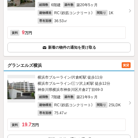
6階建
築20年5ヶ月
総階数
築年数
RC（鉄筋コンクリート）
1K
建物構造
間取り
36.53㎡
専有面積
9
万円
賃料
新着の物件の通知を受け取る
グランエルズ横浜
賃貸
横浜市ブルーライン/片倉町駅 徒歩11分
横浜市ブルーライン/三ツ沢上町駅 徒歩12分
神奈川県横浜市神奈川区片倉2丁目69-3
7階建
築21年9ヶ月
総階数
築年数
RC（鉄筋コンクリート）
2SLDK
建物構造
間取り
75.47㎡
専有面積
19.7
万円
賃料