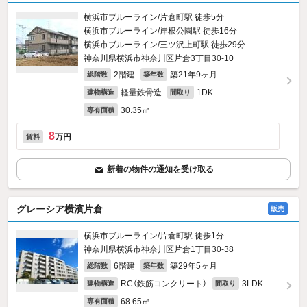
横浜市ブルーライン/片倉町駅 徒歩5分
横浜市ブルーライン/岸根公園駅 徒歩16分
横浜市ブルーライン/三ツ沢上町駅 徒歩29分
神奈川県横浜市神奈川区片倉3丁目30-10
2階建
築21年9ヶ月
総階数
築年数
軽量鉄骨造
1DK
建物構造
間取り
30.35㎡
専有面積
8
万円
賃料
新着の物件の通知を受け取る
グレーシア横濱片倉
販売
横浜市ブルーライン/片倉町駅 徒歩1分
神奈川県横浜市神奈川区片倉1丁目30-38
6階建
築29年5ヶ月
総階数
築年数
RC（鉄筋コンクリート）
3LDK
建物構造
間取り
68.65㎡
専有面積