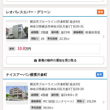
レオパレスエバー・グリーン
賃貸
横浜市ブルーライン/片倉町駅 徒歩4分
神奈川県横浜市神奈川区片倉1丁目30-31
2階建
築23年
軽量鉄骨造
総階数
築年数
建物構造
1K
22.35㎡
間取り
専有面積
10.8
万円
賃料
新着の物件の通知を受け取る
ナイスアーバン横濱片倉町
販売
横浜市ブルーライン/片倉町駅 徒歩3分
神奈川県横浜市神奈川区片倉3丁目29-20
4階建
築31年9ヶ月
総階数
築年数
RC（鉄筋コンクリート）
2SLDK
建物構造
間取り
59.04㎡
専有面積