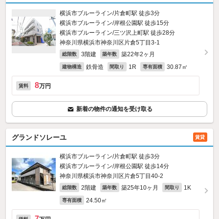
横浜市ブルーライン/片倉町駅 徒歩3分
横浜市ブルーライン/岸根公園駅 徒歩15分
横浜市ブルーライン/三ツ沢上町駅 徒歩28分
神奈川県横浜市神奈川区片倉5丁目3-1
3階建
築22年2ヶ月
総階数
築年数
鉄骨造
1R
30.87㎡
建物構造
間取り
専有面積
8
万円
賃料
新着の物件の通知を受け取る
グランドソレーユ
賃貸
横浜市ブルーライン/片倉町駅 徒歩3分
横浜市ブルーライン/岸根公園駅 徒歩14分
神奈川県横浜市神奈川区片倉5丁目40-2
2階建
築25年10ヶ月
1K
総階数
築年数
間取り
24.50㎡
専有面積
7