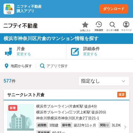
ニフティ不動産
ダウンロード
購入アプリ
カンタン検索
閲覧履歴
マイページ
お気に入り
横浜市神奈川区片倉のマンション情報を探す
片倉
詳細条件
変更する
変更する
アプリで探す
地図から探す
577
件
サニークレスト片倉
賃貸
横浜市ブルーライン/片倉町駅 徒歩4分
新着
横浜市ブルーライン/三ツ沢上町駅 徒歩20分
神奈川県横浜市神奈川区片倉2丁目21-1
3階建
築22年11ヶ月
3LDK
総階数
築年数
間取り
専有面積