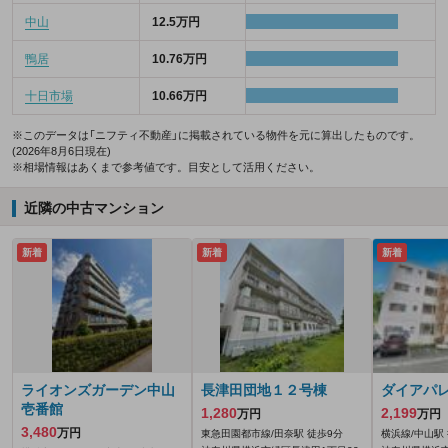
中山
12.5万円
鴨居
10.76万円
十日市場
10.66万円
※このデータは「ニフティ不動産」に掲載されている物件を元に算出したものです。
(2026年8月6日現在)
※相場情報はあくまで参考値です。目安として活用ください。
近隣の中古マンション
新着
新着
新着
ライオンズガーデン中山
長津田団地１２号棟
ダイアパ
壱番館
1,280
2,199
万円
万円
3,480
万円
東急田園都市線/田奈駅 徒歩9分
横浜線/中山駅 