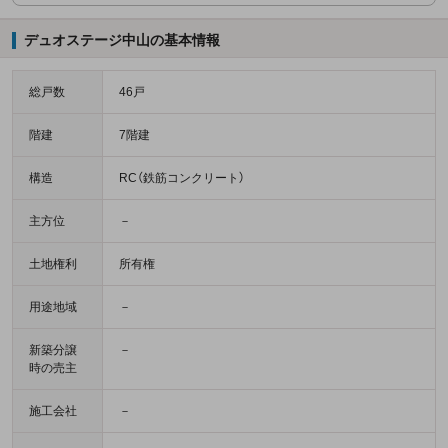
デュオステージ中山の基本情報
総戸数
46戸
階建
7階建
構造
RC（鉄筋コンクリート）
主方位
－
土地権利
所有権
用途地域
－
新築分譲
－
時の売主
施工会社
－