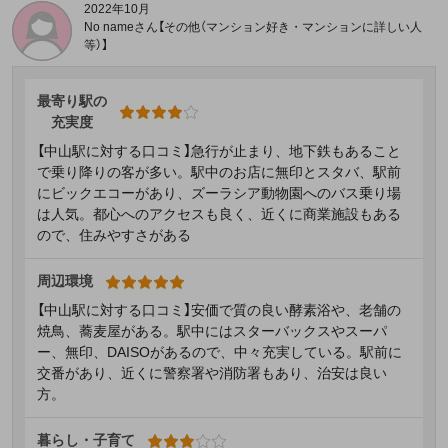
2022年10月
No nameさん【その他（マンション好き・マンションに詳しい人
等）】
最寄り駅の
充実度
【中山駅に対する口コミ】急行が止まり、地下鉄もあること
で乗り降りの客が多い。駅中のお店に無印とスタバ、駅前
にビックエコーがあり、ズーラシア動物園へのバス乗り場
は人気。都心へのアクセスも良く、近くに商業施設もある
ので、住みやすさがある
周辺環境
【中山駅に対する口コミ】安価で質の良い酵素浴や、老舗の
焼鳥、蕎麦屋がある。駅中にはスターバックスやスーパ
ー、無印、DAISOがあるので、中々充実している。駅前に
交番があり、近くに警察署や消防署もあり、治安は良い
方。
暮らし・子育て