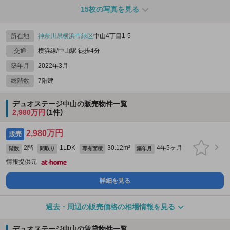
15枚の写真を見る
所在地
神奈川県
横浜市緑区
中山4丁目1-5
交通
横浜線/中山駅 徒歩4分
築年月
2022年3月
総階数
7階建
デュオステージ中山の販売物件一覧
2,980万円
（1件）
2,980万円
販売
2階
1LDK
30.12m²
4年5ヶ月
階数
間取り
専有面積
築年月
情報提供元
詳細を見る
過去・周辺の販売価格の相場情報を見る
デュオステージ中山の賃貸物件一覧