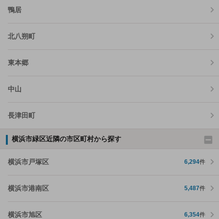
鴨居
北八朔町
東本郷
中山
長津田町
横浜市緑区近隣の市区町村から探す
横浜市戸塚区
6,294
件
横浜市港南区
5,487
件
横浜市旭区
6,354
件