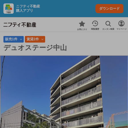
ニフティ不動産
ダウンロード
購入アプリ
カンタン検索
閲覧履歴
マイページ
お気に入り
販売1件
賃貸2件
デュオステージ中山