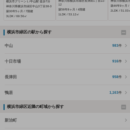
神奈川県横浜市緑区長津田1丁目22-
神奈川県横浜市
横浜市グリーンＬ/中山駅 徒歩7分
12
築46年9ヶ月 /
神奈川県横浜市緑区中山3丁目38-3
築58年8ヶ月 / 4階建
2LDK / 51.03
築30年5ヶ月 / 7階建
1LDK / 53.12㎡
3LDK / 69.56㎡
横浜市緑区の駅から探す
中山
983
件
十日市場
916
件
長津田
958
件
鴨居
1,163
件
横浜市緑区近隣の町域から探す
新治町