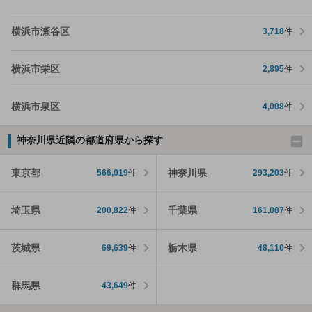
横浜市瀬谷区
3,718
件
横浜市栄区
2,895
件
横浜市泉区
4,008
件
神奈川県近隣の都道府県から探す
東京都
神奈川県
566,019
件
293,203
件
埼玉県
千葉県
200,822
件
161,087
件
茨城県
栃木県
69,639
件
48,110
件
群馬県
43,649
件