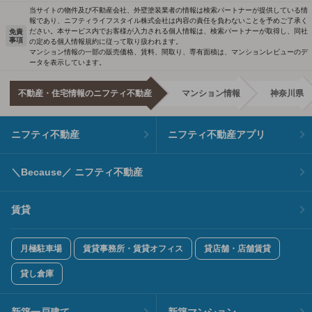
当サイトの物件及び不動産会社、外壁塗装業者の情報は検索パートナーが提供している情
報であり、ニフティライフスタイル株式会社は内容の責任を負わないことを予めご了承く
ださい。本サービス内でお客様が入力される個人情報は、検索パートナーが取得し、同社
免責
事項
の定める個人情報規約に従って取り扱われます。
マンション情報の一部の販売価格、賃料、間取り、専有面積は、マンションレビューのデ
ータを表示しています。
不動産・住宅情報のニフティ不動産
マンション情報
神奈川県
ニフティ不動産
ニフティ不動産アプリ
＼Because／ ニフティ不動産
賃貸
月極駐車場
賃貸事務所・賃貸オフィス
貸店舗・店舗賃貸
貸し倉庫
新築一戸建て
新築マンション