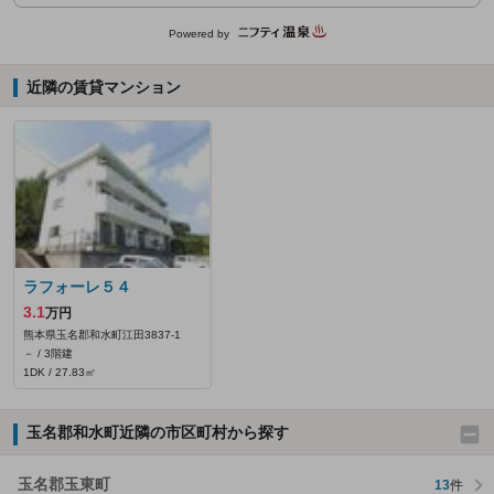
Powered by
近隣の賃貸マンション
ラフォーレ５４
3.1
万円
熊本県玉名郡和水町江田3837‐1
－ / 3階建
1DK / 27.83㎡
玉名郡和水町近隣の市区町村から探す
玉名郡玉東町
13
件