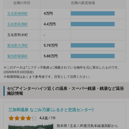
近隣の市区
近隣の家賃相場
玉名郡南関町
4万円
玉名郡長洲町
4.4万円
玉名郡和水町
-
菊池郡大津町
5.79万円
菊池郡菊陽町
5.88万円
※このデータは「ニフティ不動産」に掲載されている物件を元に算出したものです。
(2026年8月10日現在)
※相場情報はあくまで参考値です。目安として活用ください。
セピアインターハイツ近くの温泉・スーパー銭湯・銭湯など温浴
施設情報
三加和温泉 なごみ乃湯（ふるさと交流センター）
4.2点
/
7件
熊本県 / 玉名 / JR鹿児島本線瀬高駅から