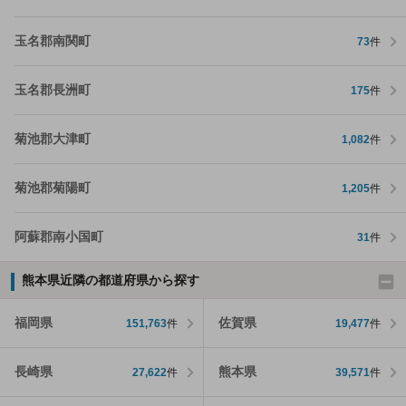
玉名郡南関町
73
件
玉名郡長洲町
175
件
菊池郡大津町
1,082
件
菊池郡菊陽町
1,205
件
阿蘇郡南小国町
31
件
熊本県近隣の都道府県から探す
福岡県
佐賀県
151,763
件
19,477
件
長崎県
熊本県
27,622
件
39,571
件