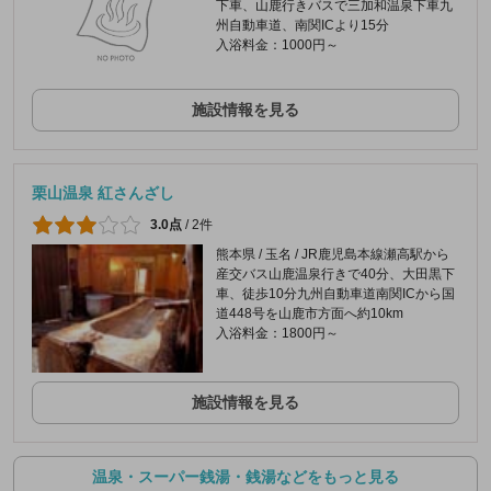
下車、山鹿行きバスで三加和温泉下車九
州自動車道、南関ICより15分
入浴料金：1000円～
施設情報を見る
栗山温泉 紅さんざし
3.0点
/
2件
熊本県 / 玉名 / JR鹿児島本線瀬高駅から
産交バス山鹿温泉行きで40分、大田黒下
車、徒歩10分九州自動車道南関ICから国
道448号を山鹿市方面へ約10km
入浴料金：1800円～
施設情報を見る
温泉・スーパー銭湯・銭湯などをもっと見る