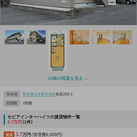
15枚の写真を見る
所在地
熊本県
玉名郡和水町
前原206‐1
総階数
2階建
セピアインターハイツの賃貸物件一覧
3.7万円
（1件）
3.7
万円
（管理費6,000円）
賃貸