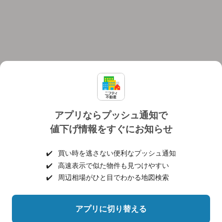
アプリならプッシュ通知で
値下げ情報をすぐにお知らせ
対応機種
個人情報保護ポリシー
利用規約
運営会社
✔️
買い時を逃さない便利なプッシュ通知
ヘルプ・お問い合わせ
採用情報
✔️
高速表示で似た物件も見つけやすい
✔️
周辺相場がひと目でわかる地図検索
アプリに切り替える
©NIFTY Lifestyle Co., Ltd.