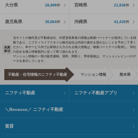
大分県
宮崎県
28,499
件
21,936
件
鹿児島県
沖縄県
30,064
件
41,430
件
当サイトの物件及び不動産会社、外壁塗装業者の情報は検索パートナーが提供している情
報であり、ニフティライフスタイル株式会社は内容の責任を負わないことを予めご了承く
ださい。本サービス内でお客様が入力される個人情報は、検索パートナーが取得し、同社
免責
事項
の定める個人情報規約に従って取り扱われます。
マンション情報の一部の販売価格、賃料、間取り、専有面積は、マンションレビューのデ
ータを表示しています。
不動産・住宅情報のニフティ不動産
マンション情報
熊本県
ニフティ不動産
ニフティ不動産アプリ
＼Because／ ニフティ不動産
賃貸