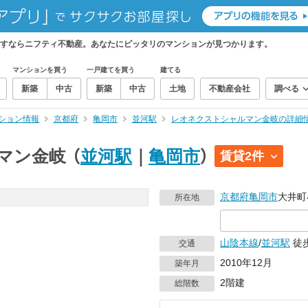
すならニフティ不動産。あなたにピッタリのマンションが見つかります。
マンションを買う
一戸建てを買う
建てる
新築
中古
新築
中古
土地
不動産会社
調べる
ション情報
京都府
亀岡市
並河駅
レオネクストシャルマン金岐の詳細
マン金岐
（
並河駅
｜
亀岡市
）
賃貸2件
京都府
亀岡市
大井町
所在地
山陰本線
/
並河駅
徒歩
交通
2010年12月
築年月
2階建
総階数