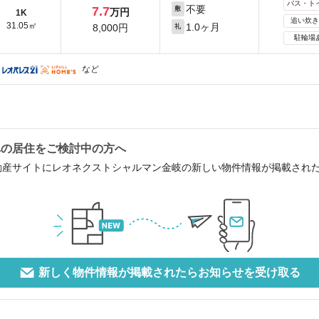
バス・ト
不要
7.7
敷
万円
1K
追い炊き
31.05㎡
1.0ヶ月
8,000円
礼
駐輪場
など
への居住をご検討中の方へ
動産サイトにレオネクストシャルマン金岐の新しい物件情報が掲載され
新しく物件情報が掲載されたらお知らせを受け取る