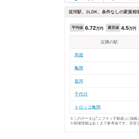
並河駅、1LDK、条件なしの家賃相
6.72
4.5
平均値
最安値
万円
万円
近隣の駅
馬堀
亀岡
並河
千代川
トロッコ亀岡
※このデータは「ニフティ不動産」に掲載さ
※相場情報はあくまで参考値です。目安