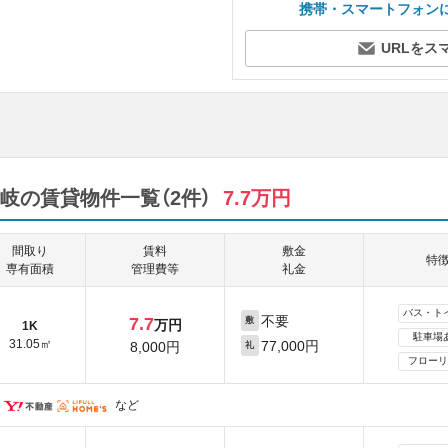
携帯・スマートフォン
URLをス
岐の賃貸物件一覧（2件）
7.7万円
間取り
賃料
敷金
特
専有面積
管理費等
礼金
バス・ト
不要
7.7
敷
万円
1K
駐車場
31.05㎡
77,000円
8,000円
礼
フローリ
など