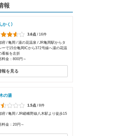
情報
んかく）
3.6点
/
16件
府 / 亀岡 / 湯の花温泉 / JR亀岡駅からタ
シーで15分亀岡ICから372号線へ湯の花温
の看板を左折
浴料金：800円～
情報を見る
木の湯
1.5点
/
8件
都府 / 亀岡 / JR嵯峨野線八木駅より徒歩15
浴料金：20円～