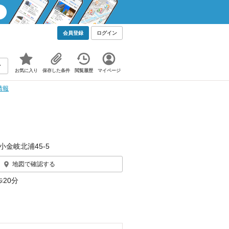
会員登録
ログイン
お気に入り
保存した条件
閲覧履歴
マイページ
情報
小金岐北浦45‐5
地図で確認する
20分