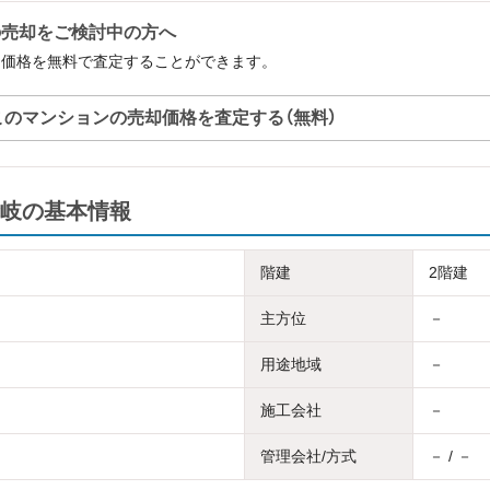
の売却をご検討中の方へ
却価格を無料で査定することができます。
このマンションの売却価格を査定する（無料）
岐の基本情報
階建
2階建
主方位
－
用途地域
－
施工会社
－
管理会社/方式
－ / －