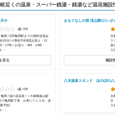
岐近くの温泉・スーパー銭湯・銭湯など温浴施設
な月や
おもてなしの宿 渓山閣（けいざ
-点
/
0件
/ 亀岡 / 【JR亀岡駅までの無料送迎あ
京都
約20分）※事前予約制】お迎え：15
ク
時・17時／お送り：9時・10時
泉
金：-
入
を見る
施設
八木温泉スタンド ほのぼの八
-点
/
0件
/ 亀岡 / 湯の花温泉 / ＪＲ嵯峨嵐山駅
京
分で亀岡駅下車、お車にて１２分。送
分
要予約）
入
金：-