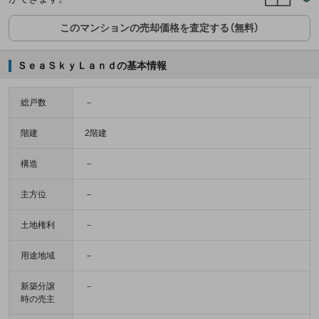
このマンションの売却価格を査定する（無料）
ＳｅａＳｋｙＬａｎｄの基本情報
総戸数
－
階建
2階建
構造
－
主方位
－
土地権利
－
用途地域
－
新築分譲
－
時の売主