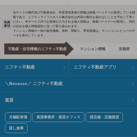
当サイトの物件及び不動産会社、外壁塗装業者の情報は検索パートナーが提供している情
報であり、ニフティライフスタイル株式会社は内容の責任を負わないことを予めご了承く
ださい。本サービス内でお客様が入力される個人情報は、検索パートナーが取得し、同社
免責
事項
の定める個人情報規約に従って取り扱われます。
マンション情報の一部の販売価格、賃料、間取り、専有面積は、マンションレビューのデ
ータを表示しています。
不動産・住宅情報のニフティ不動産
マンション情報
京都府
ニフティ不動産
ニフティ不動産アプリ
＼Because／ ニフティ不動産
賃貸
月極駐車場
賃貸事務所・賃貸オフィス
貸店舗・店舗賃貸
貸し倉庫