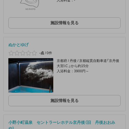
入浴料金：-
施設情報を見る
ぬかとゆげ
-点
/
0件
京都府 / 丹後 / 京都縦貫自動車道「京丹後
大宮I.C.」から約15分
入浴料金：3900円～
施設情報を見る
小野小町温泉 セントラーレホテル京丹後（旧 丹後おおみ
や）