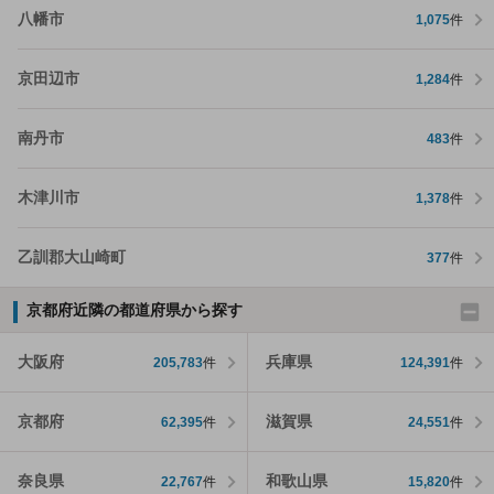
八幡市
1,075
件
京田辺市
1,284
件
南丹市
483
件
木津川市
1,378
件
乙訓郡大山崎町
377
件
京都府近隣の都道府県から探す
大阪府
兵庫県
205,783
件
124,391
件
京都府
滋賀県
62,395
件
24,551
件
奈良県
和歌山県
22,767
件
15,820
件