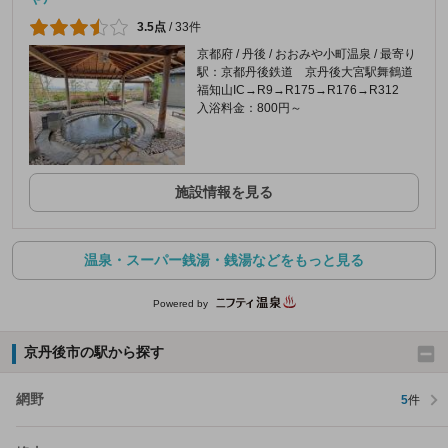
3.5点
/
33件
京都府 / 丹後 / おおみや小町温泉 / 最寄り
駅：京都丹後鉄道 京丹後大宮駅舞鶴道
福知山IC→R9→R175→R176→R312
入浴料金：800円～
施設情報を見る
温泉・スーパー銭湯・銭湯などをもっと見る
Powered by
京丹後市の駅から探す
網野
5
件