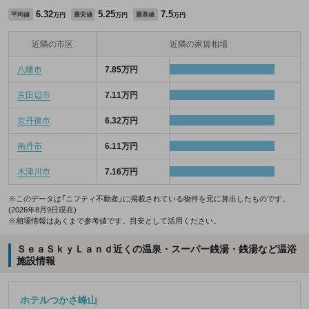
6.32
5.25
7.5
平均値
最安値
最高値
万円
万円
万円
近隣の市区
近隣の家賃相場
八幡市
7.85万円
京田辺市
7.11万円
京丹後市
6.32万円
南丹市
6.11万円
木津川市
7.16万円
※このデータは「ニフティ不動産」に掲載されている物件を元に算出したものです。
(2026年8月9日現在)
※相場情報はあくまで参考値です。目安として活用ください。
ＳｅａＳｋｙＬａｎｄ近くの温泉・スーパー銭湯・銭湯など温浴
施設情報
ホテルつかさ峰山