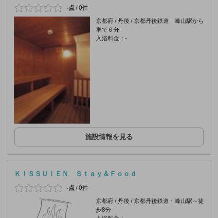
-点
/
0件
京都府 / 丹後 / 京都丹後鉄道 峰山駅から
車で６分
入浴料金：-
施設情報を見る
ＫＩＳＳＵＩＥＮ Ｓｔａｙ＆Ｆｏｏｄ
-点
/
0件
京都府 / 丹後 / 京都丹後鉄道・峰山駅～徒
歩8分