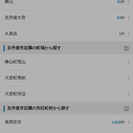
峰山
31
件
京丹後大宮
24
件
久美浜
1
件
京丹後市近隣の町域から探す
峰山町荒山
大宮町周枳
大宮町河辺
京丹後市近隣の市区町村から探す
長岡京市
1,518
件