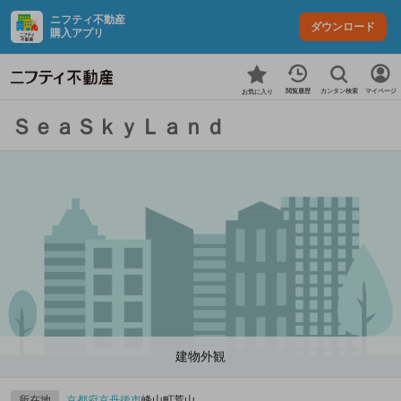
ニフティ不動産
ダウンロード
購入アプリ
カンタン検索
閲覧履歴
マイページ
お気に入り
ＳｅａＳｋｙＬａｎｄ
建物外観
所在地
京都府
京丹後市
峰山町荒山