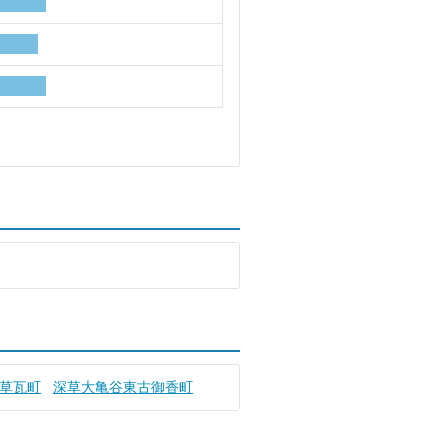
草瓦町
深草大亀谷東古御香町