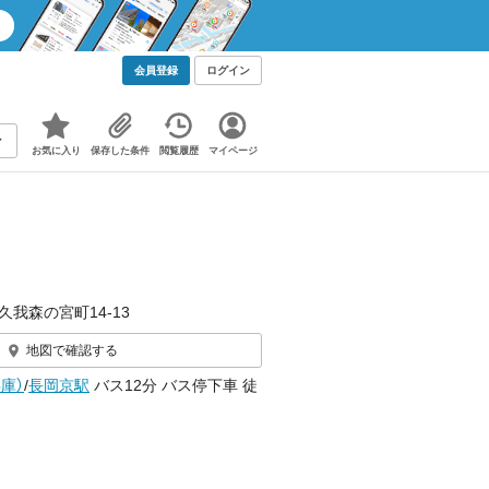
会員登録
ログイン
お気に入り
保存した条件
閲覧履歴
マイページ
久我森の宮町14‐13
地図で確認する
庫）
/
長岡京駅
バス12分 バス停下車 徒