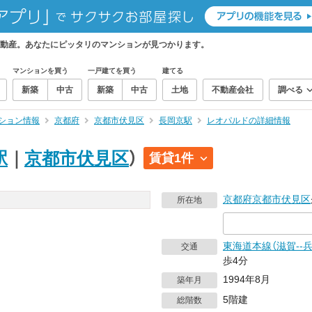
動産。あなたにピッタリのマンションが見つかります。
マンションを買う
一戸建てを買う
建てる
新築
中古
新築
中古
土地
不動産会社
調べる
ション情報
京都府
京都市伏見区
長岡京駅
レオパルドの詳細情報
駅
｜
京都市伏見区
）
賃貸1件
京都府
京都市伏見区
所在地
東海道本線（滋賀--兵
交通
歩4分
1994年8月
築年月
5階建
総階数