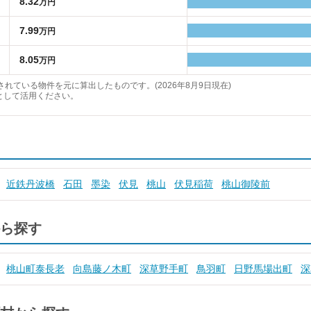
8.32
万円
7.99
万円
8.05
万円
れている物件を元に算出したものです。(2026年8月9日現在)
として活用ください。
近鉄丹波橋
石田
墨染
伏見
桃山
伏見稲荷
桃山御陵前
ら探す
桃山町泰長老
向島藤ノ木町
深草野手町
鳥羽町
日野馬場出町
深