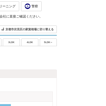
リーニング
警察
会社に直接ご確認ください。
京都市伏見区の家賃相場に切り替える
5LDK～
3LDK
4LDK