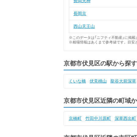
長岡天神
長岡京
西山天王山
※このデータは「ニフティ不動産」に掲載さ
※相場情報はあくまで参考値です。目安
京都市伏見区の駅から探す
くいな橋
伏見桃山
龍谷大前深草
京都市伏見区近隣の町域か
京橋町
竹田中川原町
深草西出町