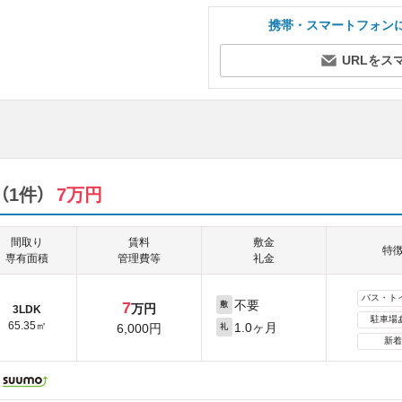
携帯・スマートフォン
URLをス
1件）
7万円
間取り
賃料
敷金
特
専有面積
管理費等
礼金
バス・ト
不要
7
敷
万円
3LDK
駐車場
65.35㎡
1.0ヶ月
6,000円
礼
新着