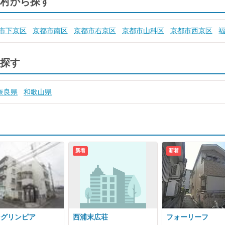
村から探す
市下京区
京都市南区
京都市右京区
京都市山科区
京都市西京区
探す
奈良県
和歌山県
新着
新着
ングリンピア
西浦末広荘
フォーリーフ