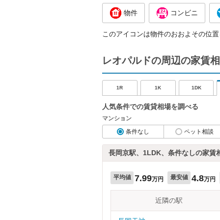
物件
コンビニ
このアイコンは物件のおおよその位置
レオパルドの周辺の家賃相
1R
1K
1DK
人気条件での賃貸相場を調べる
マンション
条件なし
ペット相談
長岡京駅、1LDK、条件なしの家賃
7.99
4.8
平均値
最安値
万円
万円
近隣の駅