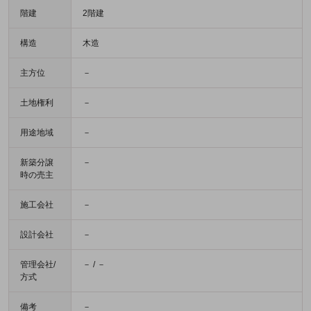
階建
2階建
構造
木造
主方位
－
土地権利
－
用途地域
－
新築分譲
－
時の売主
施工会社
－
設計会社
－
管理会社/
－ / －
方式
備考
－