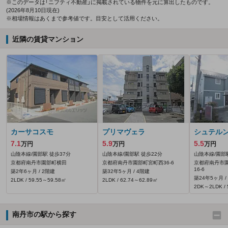
※このデータは「ニフティ不動産」に掲載されている物件を元に算出したものです。
(2026年8月10日現在)
※相場情報はあくまで参考値です。目安として活用ください。
近隣の賃貸マンション
カーサコスモ
プリマヴェラ
シュテル
7.1
5.9
5.5
万円
万円
万円
山陰本線/園部駅 徒歩37分
山陰本線/園部駅 徒歩22分
山陰本線/園部
京都府南丹市園部町横田
京都府南丹市園部町宮町西36‐6
京都府南丹市
16‐6
築2年6ヶ月 / 2階建
築32年5ヶ月 / 4階建
築24年5ヶ月 /
2LDK / 59.55～59.58㎡
2LDK / 62.74～62.89㎡
2DK～2LDK / 
南丹市の駅から探す