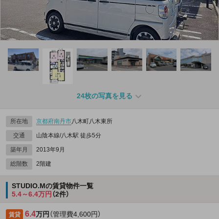
24枚の写真を見る
所在地
京都府
南丹市
八木町八木東所
交通
山陰本線/八木駅 徒歩5分
築年月
2013年9月
総階数
2階建
STUDIO.Mの賃貸物件一覧
5.4～6.4万円
（2件）
6.4
万円
（管理費4,600円）
賃貸