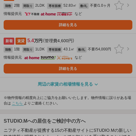
2階
2LDK
52.83㎡
不要/1.0ヶ月
階数
間取り
専有面積
敷/礼
情報提供元
など
詳細を見る
5.4
万円
（管理費4,600円）
新着
賃貸
1階
1LDK
43.1㎡
不要/54,000円
階数
間取り
専有面積
敷/礼
情報提供元
など
詳細を見る
周辺の家賃の相場情報を見る
※物件情報の精度向上にご協力をお願いいたします。物件情報に誤りがある場
合は
こちら
よりご連絡ください。
STUDIO.Mへの居住をご検討中の方へ
ニフティ不動産が提携する15の不動産サイトにSTUDIO.Mの新しい