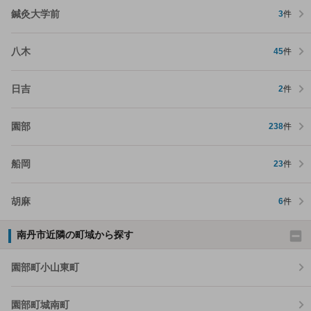
鍼灸大学前
3
件
八木
45
件
日吉
2
件
園部
238
件
船岡
23
件
胡麻
6
件
南丹市近隣の町域から探す
園部町小山東町
園部町城南町