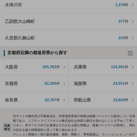
木津川市
1,378
件
乙訓郡大山崎町
377
件
久世郡久御山町
224
件
京都府近隣の都道府県から探す
大阪府
兵庫県
205,783
件
124,391
件
京都府
滋賀県
62,395
件
24,551
件
奈良県
和歌山県
22,767
件
15,820
件
当サイトの物件及び不動産会社、外壁塗装業者の情報は検索パートナーが提供している情
報であり、ニフティライフスタイル株式会社は内容の責任を負わないことを予めご了承く
ださい。本サービス内でお客様が入力される個人情報は、検索パートナーが取得し、同社
免責
事項
の定める個人情報規約に従って取り扱われます。
マンション情報の一部の販売価格、賃料、間取り、専有面積は、マンションレビューのデ