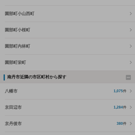
園部町小山西町
園部町小桜町
園部町内林町
園部町栄町
南丹市近隣の市区町村から探す
八幡市
1,075
件
京田辺市
1,284
件
京丹後市
380
件