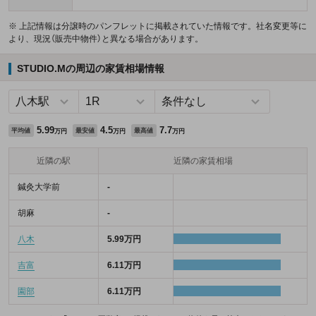
※ 上記情報は分譲時のパンフレットに掲載されていた情報です。社名変更等に
より、現況（販売中物件）と異なる場合があります。
STUDIO.Mの周辺の家賃相場情報
5.99
4.5
7.7
平均値
最安値
最高値
万円
万円
万円
近隣の駅
近隣の家賃相場
鍼灸大学前
-
胡麻
-
八木
5.99万円
吉富
6.11万円
園部
6.11万円