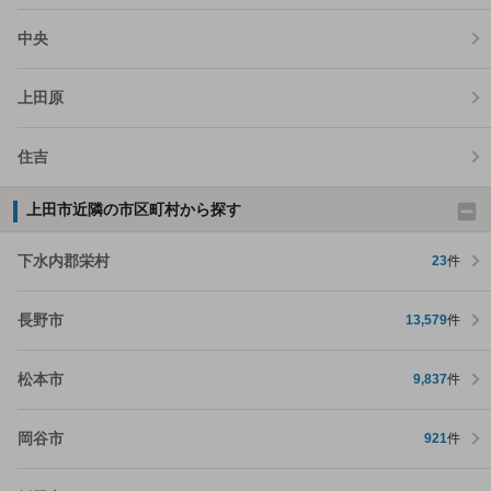
中央
上田原
住吉
上田市近隣の市区町村から探す
下水内郡栄村
23
件
長野市
13,579
件
松本市
9,837
件
岡谷市
921
件