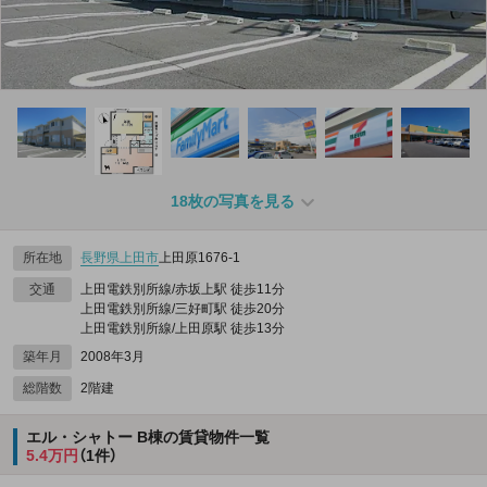
18枚の写真を見る
所在地
長野県
上田市
上田原1676‐1
交通
上田電鉄別所線/赤坂上駅 徒歩11分
上田電鉄別所線/三好町駅 徒歩20分
上田電鉄別所線/上田原駅 徒歩13分
築年月
2008年3月
総階数
2階建
エル・シャトー B棟の賃貸物件一覧
5.4万円
（1件）