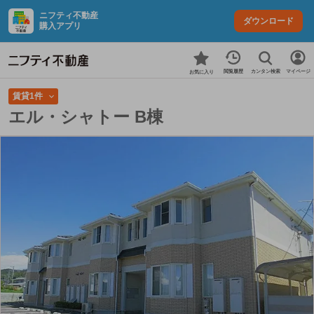
ニフティ不動産
ダウンロード
購入アプリ
カンタン検索
閲覧履歴
マイページ
お気に入り
賃貸1件
エル・シャトー B棟