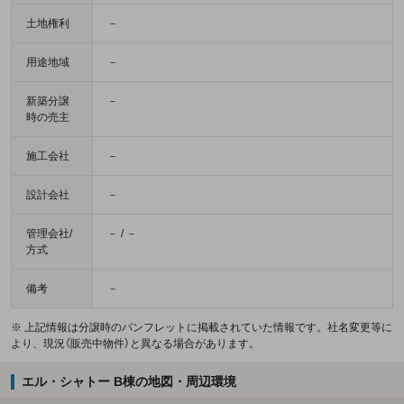
土地権利
－
用途地域
－
新築分譲
－
時の売主
施工会社
－
設計会社
－
管理会社/
－ / －
方式
備考
－
※ 上記情報は分譲時のパンフレットに掲載されていた情報です。社名変更等に
より、現況（販売中物件）と異なる場合があります。
エル・シャトー B棟の地図・周辺環境