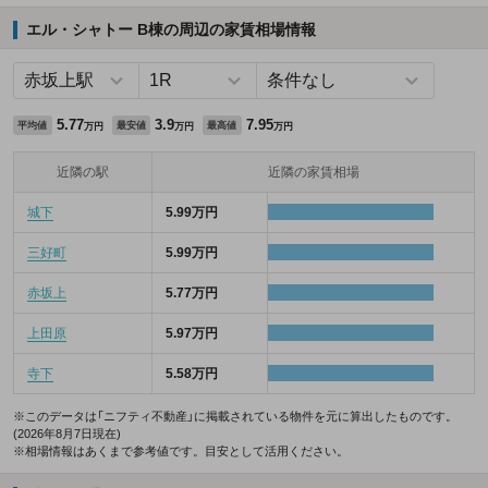
エル・シャトー B棟の周辺の家賃相場情報
5.77
3.9
7.95
平均値
最安値
最高値
万円
万円
万円
近隣の駅
近隣の家賃相場
城下
5.99万円
三好町
5.99万円
赤坂上
5.77万円
上田原
5.97万円
寺下
5.58万円
※このデータは「ニフティ不動産」に掲載されている物件を元に算出したものです。
(2026年8月7日現在)
※相場情報はあくまで参考値です。目安として活用ください。