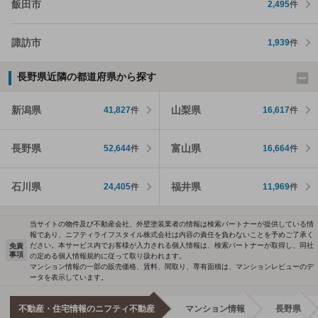
飯田市
2,495
件
諏訪市
1,939
件
長野県近隣の都道府県から探す
新潟県
山梨県
41,827
件
16,617
件
長野県
富山県
52,644
件
16,664
件
石川県
福井県
24,405
件
11,969
件
当サイトの物件及び不動産会社、外壁塗装業者の情報は検索パートナーが提供している情
報であり、ニフティライフスタイル株式会社は内容の責任を負わないことを予めご了承く
ださい。本サービス内でお客様が入力される個人情報は、検索パートナーが取得し、同社
免責
事項
の定める個人情報規約に従って取り扱われます。
マンション情報の一部の販売価格、賃料、間取り、専有面積は、マンションレビューのデ
ータを表示しています。
不動産・住宅情報のニフティ不動産
マンション情報
長野県