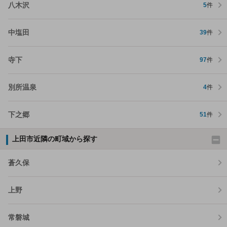
八木沢
5
件
中塩田
39
件
寺下
97
件
別所温泉
4
件
下之郷
51
件
上田市近隣の町域から探す
蒼久保
上野
常磐城