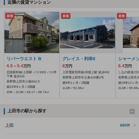
近隣の賃貸マンション
新着
新着
新着
リバーウエスト B
グレイス・利幸II
シャーメ
4.5～5.4
6
6.4
万円
万円
万円
北陸新幹線/上田駅 バス18分 バス停
上田電鉄別所線/赤坂上駅 徒歩9分
しなの鉄道/大
下車 徒歩4分
長野県上田市中之条418番2号
長野県上田市大
長野県上田市小泉842‐5
築8年1ヶ月 / 2階建
築19年11ヶ月 
築22年9ヶ月 / 2階建
1LDK / 52.38㎡
2LDK / 65.66
2DK～2LDK / 49.17～68.74㎡
上田市の駅から探す
上田
680
件