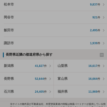
松本市
9,837
件
岡谷市
921
件
飯田市
2,495
件
諏訪市
1,939
件
長野県近隣の都道府県から探す
新潟県
山梨県
41,827
件
16,617
件
長野県
富山県
52,644
件
16,664
件
石川県
福井県
24,405
件
11,969
件
当サイトの物件及び不動産会社、外壁塗装業者の情報は検索パートナーが提供している情