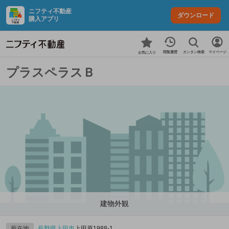
ニフティ不動産
ダウンロード
購入アプリ
カンタン検索
閲覧履歴
マイページ
お気に入り
プラスペラスＢ
建物外観
所在地
長野県
上田市
上田原1988‐1