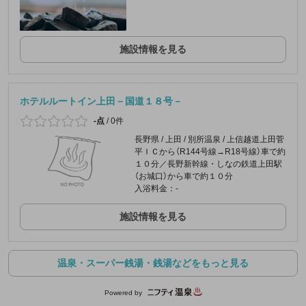
施設情報を見る
ホテルルートイン上田－国道１８号－
-点
/
0件
長野県 / 上田 / 別所温泉 / 上信越道上田菅
平ＩＣから（R144号線→R18号線）車で約
１０分／長野新幹線・しなの鉄道上田駅
（お城口）から車で約１０分
入浴料金：-
施設情報を見る
温泉・スーパー銭湯・銭湯などをもっと見る
Powered by