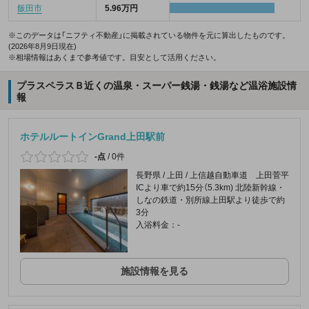
飯田市
5.96万円
※このデータは「ニフティ不動産」に掲載されている物件を元に算出したものです。
(2026年8月9日現在)
※相場情報はあくまで参考値です。目安として活用ください。
プラスペラスＢ近くの温泉・スーパー銭湯・銭湯など温浴施設情
報
ホテルルートインGrand上田駅前
-点
/
0件
長野県 / 上田 / 上信越自動車道 上田菅平
ICより車で約15分（5.3km) 北陸新幹線・
しなの鉄道・別所線上田駅より徒歩で約
3分
入浴料金：-
施設情報を見る