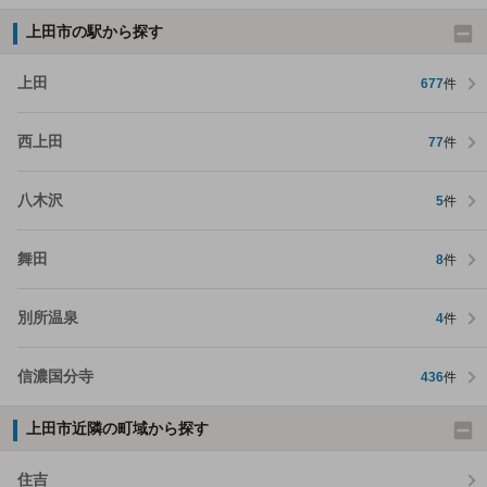
上田市の駅から探す
上田
677
件
西上田
77
件
八木沢
5
件
舞田
8
件
別所温泉
4
件
信濃国分寺
436
件
上田市近隣の町域から探す
住吉