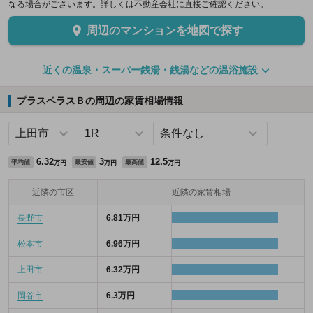
なる場合がございます。詳しくは不動産会社に直接ご確認ください。
周辺のマンションを地図で探す
近くの温泉・スーパー銭湯・銭湯などの温浴施設
プラスペラスＢの周辺の家賃相場情報
6.32
3
12.5
平均値
最安値
最高値
万円
万円
万円
近隣の市区
近隣の家賃相場
長野市
6.81万円
松本市
6.96万円
上田市
6.32万円
岡谷市
6.3万円