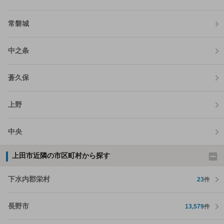
常磐城
中之条
蒼久保
上野
中央
上田市近隣の市区町村から探す
下水内郡栄村
23
件
長野市
13,579
件