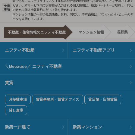
報であり、ニフティライフスタイル株式会社は内容の責任を負わないことを予めご了承く
ださい。本サービス内でお客様が入力される個人情報は、検索パートナーが取得し、同社
免責
事項
の定める個人情報規約に従って取り扱われます。
マンション情報の一部の販売価格、賃料、間取り、専有面積は、マンションレビューのデ
ータを表示しています。
不動産・住宅情報のニフティ不動産
マンション情報
長野県
ニフティ不動産
ニフティ不動産アプリ
＼Because／ ニフティ不動産
賃貸
月極駐車場
賃貸事務所・賃貸オフィス
貸店舗・店舗賃貸
貸し倉庫
新築一戸建て
新築マンション