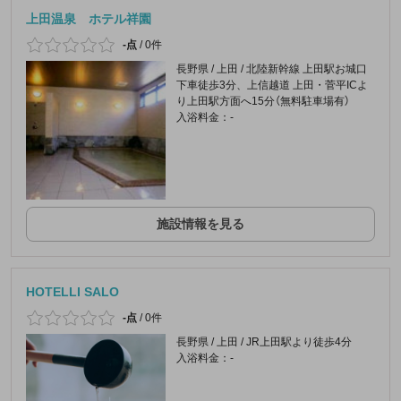
上田温泉 ホテル祥園
-点
/
0件
長野県 / 上田 / 北陸新幹線 上田駅お城口
下車徒歩3分、上信越道 上田・菅平ICよ
り上田駅方面へ15分（無料駐車場有）
入浴料金：-
施設情報を見る
HOTELLI SALO
-点
/
0件
長野県 / 上田 / JR上田駅より徒歩4分
入浴料金：-