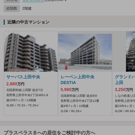
総階数
2階建
近隣の中古マンション
サーパス上田中央
レーベン上田中央
グランド
DESTIA
上田
2,880
万円
5,980
3,250
万円
万円
北陸新幹線/上田駅 徒歩7分
長野県上田市中央2丁目4801‐9
北陸新幹線/上田駅 徒歩8分
しなの鉄道/上
築20年7ヶ月 / 14階建
長野県上田市中央2丁目12番
長野県上田市中
3LDK / 70.33～75.29㎡
築4年7ヶ月 / 10階建
築23年4ヶ月 /
2LDK / 90.28㎡
3LDK / 86.93
プラスペラスＢへの居住をご検討中の方へ