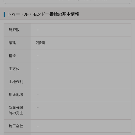
トゥー・ル・モンド一番館の基本情報
総戸数
－
階建
2階建
構造
－
主方位
－
土地権利
－
用途地域
－
新築分譲
－
時の売主
施工会社
－