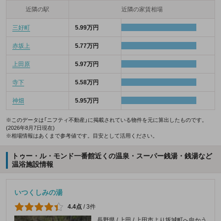
近隣の駅
近隣の家賃相場
三好町
5.99万円
赤坂上
5.77万円
上田原
5.97万円
寺下
5.58万円
神畑
5.95万円
※このデータは「ニフティ不動産」に掲載されている物件を元に算出したものです。
(2026年8月7日現在)
※相場情報はあくまで参考値です。目安として活用ください。
トゥー・ル・モンド一番館近くの温泉・スーパー銭湯・銭湯など
温浴施設情報
いつくしみの湯
4.4点
/
3件
長野県 / 上田 / 上田市より坂城町へ向かう