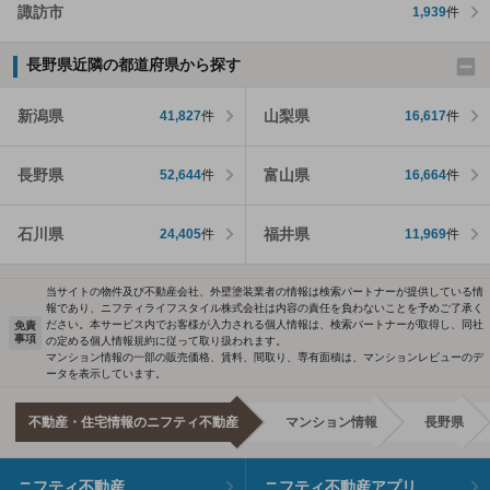
諏訪市
1,939
件
長野県近隣の都道府県から探す
新潟県
山梨県
41,827
件
16,617
件
長野県
富山県
52,644
件
16,664
件
石川県
福井県
24,405
件
11,969
件
当サイトの物件及び不動産会社、外壁塗装業者の情報は検索パートナーが提供している情
報であり、ニフティライフスタイル株式会社は内容の責任を負わないことを予めご了承く
ださい。本サービス内でお客様が入力される個人情報は、検索パートナーが取得し、同社
免責
事項
の定める個人情報規約に従って取り扱われます。
マンション情報の一部の販売価格、賃料、間取り、専有面積は、マンションレビューのデ
ータを表示しています。
不動産・住宅情報のニフティ不動産
マンション情報
長野県
ニフティ不動産
ニフティ不動産アプリ