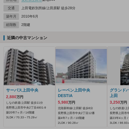
交通
上田電鉄別所線/上田原駅 徒歩28分
築年月
2010年6月
総階数
2階建
近隣の中古マンション
サーパス上田中央
レーベン上田中央
グランド
DESTIA
上田
2,880
万円
5,980
3,250
万円
万円
しなの鉄道/上田駅 徒歩11分
長野県上田市中央2丁目4801‐9
北陸新幹線/上田駅 徒歩8分
しなの鉄道/上
築20年7ヶ月 / 14階建
長野県上田市中央2丁目12番
長野県上田市中
3LDK / 70.33～75.29㎡
築4年7ヶ月 / 10階建
築23年4ヶ月 /
2LDK / 90.28㎡
3LDK / 86.93