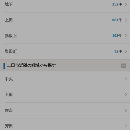
城下
152
件
上田
681
件
赤坂上
193
件
塩田町
32
件
上田市近隣の町域から探す
中央
上田
住吉
芳田