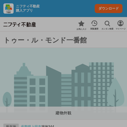
ニフティ不動産
ダウンロード
購入アプリ
カンタン検索
閲覧履歴
マイページ
お気に入り
トゥー・ル・モンド一番館
建物外観
所在地
長野県
上田市
築地344