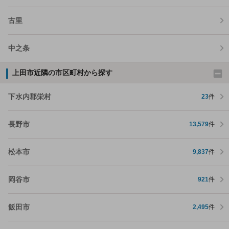
古里
中之条
上田市近隣の市区町村から探す
下水内郡栄村
23
件
長野市
13,579
件
松本市
9,837
件
岡谷市
921
件
飯田市
2,495
件