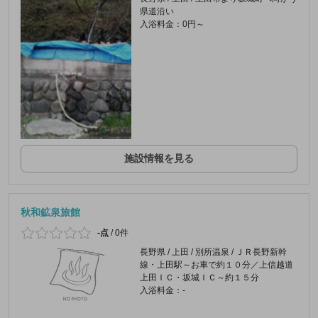
県道沿い
入浴料金：0円～
施設情報を見る
秋和鉱泉旅館
-点
/
0件
長野県 / 上田 / 別所温泉 / ＪＲ長野新幹
線・上田駅～お車で約１０分／上信越道
上田ＩＣ・坂城ＩＣ～約１５分
入浴料金：-