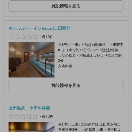
施設情報を見る
ホテルルートインGrand上田駅前
-点
/
0件
長野県 / 上田 / 上信越自動車道 上田菅平
ICより車で約15分（5.3km) 北陸新幹線・
しなの鉄道・別所線上田駅より徒歩で約
3分
入浴料金：-
施設情報を見る
上田温泉 ホテル祥園
-点
/
0件
長野県 / 上田 / 北陸新幹線 上田駅お城口
下車徒歩3分、上信越道 上田・菅平ICよ