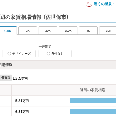
近くの温泉・
辺の家賃相場情報
（佐世保市）
2K
2DK
2LDK
3K
3DK
1LDK
一戸建て
デザイナーズ
条件なし
相場情報
13.5
最高値
万円
近隣の家賃相場
5.81
万円
6.31
万円