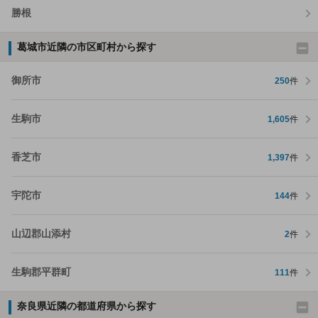
勝根
葛城市近隣の市区町村から探す
御所市
250
件
生駒市
1,605
件
香芝市
1,397
件
宇陀市
144
件
山辺郡山添村
2
件
生駒郡平群町
111
件
奈良県近隣の都道府県から探す