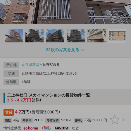
22枚の写真を見る
所在地
奈良県
葛城市
加守538‐5
交通
近鉄南大阪線/二上神社口駅 徒歩3分
総階数
4階建
二上神社口 スカイマンションの賃貸物件一覧
3.5～4.2万円
（2件）
4.2
万円
（管理費3,000円）
賃貸
4階
2LDK
52.0㎡
不要/50,000円
階数
間取り
専有面積
敷/礼
情報提供元
など