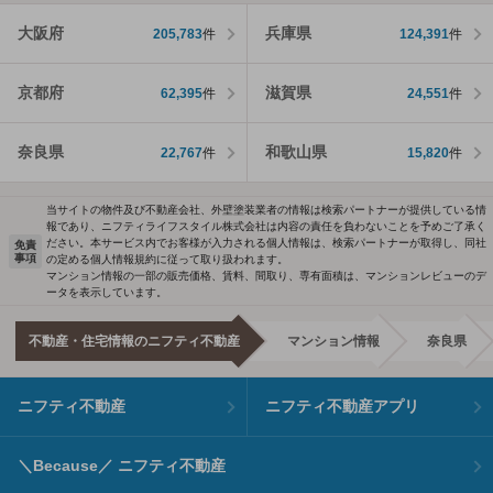
大阪府
兵庫県
205,783
件
124,391
件
京都府
滋賀県
62,395
件
24,551
件
奈良県
和歌山県
22,767
件
15,820
件
当サイトの物件及び不動産会社、外壁塗装業者の情報は検索パートナーが提供している情
報であり、ニフティライフスタイル株式会社は内容の責任を負わないことを予めご了承く
ださい。本サービス内でお客様が入力される個人情報は、検索パートナーが取得し、同社
免責
事項
の定める個人情報規約に従って取り扱われます。
マンション情報の一部の販売価格、賃料、間取り、専有面積は、マンションレビューのデ
ータを表示しています。
不動産・住宅情報のニフティ不動産
マンション情報
奈良県
ニフティ不動産
ニフティ不動産アプリ
＼Because／ ニフティ不動産