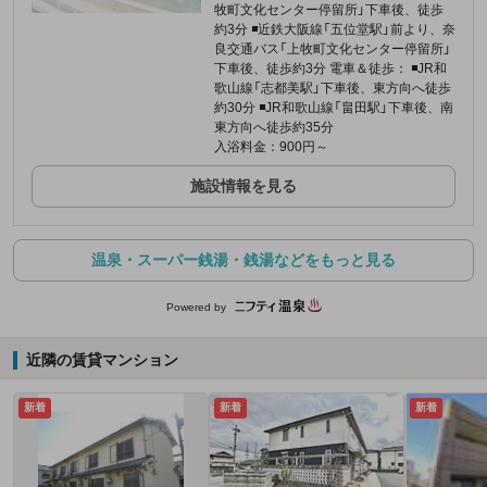
牧町文化センター停留所」下車後、徒歩
約3分 ◾️近鉄大阪線「五位堂駅」前より、奈
良交通バス「上牧町文化センター停留所」
下車後、徒歩約3分 電車＆徒歩： ◾️JR和
歌山線「志都美駅」下車後、東方向へ徒歩
約30分 ◾️JR和歌山線「畠田駅」下車後、南
東方向へ徒歩約35分
入浴料金：900円～
施設情報を見る
温泉・スーパー銭湯・銭湯などをもっと見る
Powered by
近隣の賃貸マンション
新着
新着
新着