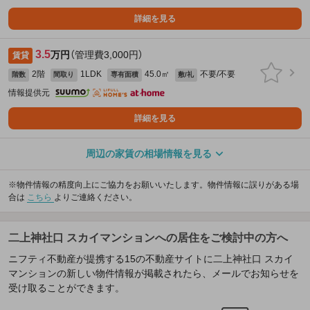
詳細を見る
3.5
万円
（管理費3,000円）
賃貸
2階
1LDK
45.0㎡
不要/不要
階数
間取り
専有面積
敷/礼
情報提供元
詳細を見る
周辺の家賃の相場情報を見る
※物件情報の精度向上にご協力をお願いいたします。物件情報に誤りがある場
合は
こちら
よりご連絡ください。
二上神社口 スカイマンションへの居住をご検討中の方へ
ニフティ不動産が提携する15の不動産サイトに二上神社口 スカイ
マンションの新しい物件情報が掲載されたら、メールでお知らせを
受け取ることができます。