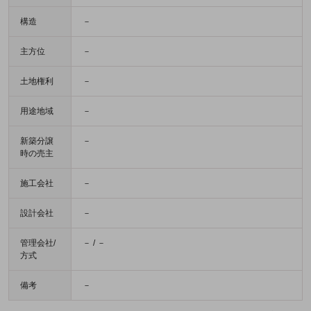
構造
－
主方位
－
土地権利
－
用途地域
－
新築分譲
－
時の売主
施工会社
－
設計会社
－
管理会社/
－ / －
方式
備考
－