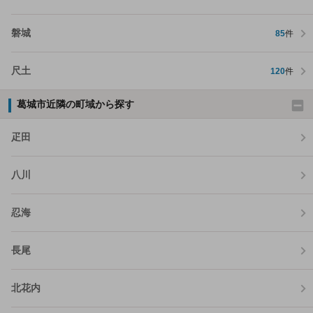
磐城
85
件
尺土
120
件
葛城市近隣の町域から探す
疋田
八川
忍海
長尾
北花内