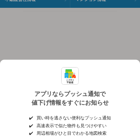
アプリならプッシュ通知で
値下げ情報をすぐにお知らせ
対応機種
個人情報保護ポリシー
利用規約
運営会社
✔️
買い時を逃さない便利なプッシュ通知
ヘルプ・お問い合わせ
採用情報
✔️
高速表示で似た物件も見つけやすい
✔️
周辺相場がひと目でわかる地図検索