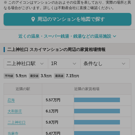
※ このアイコンはマンションのおおよその位置を表しており、実際の場所と異
なる場合がございます。詳しくは不動産会社に直接ご確認ください。
周辺のマンションを地図で探す
近くの温泉・スーパー銭湯・銭湯などの温浴施設
二上神社口 スカイマンションの周辺の家賃相場情報
5.9
3.5
7.15
平均値
最安値
最高値
万円
万円
万円
近隣の駅
近隣の家賃相場
忍海
5.57万円
大和新庄
6.1万円
二上神社口
5.9万円
当麻寺
5.47万円