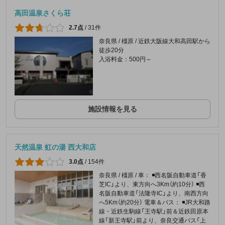
高田温泉さくら荘
2.7点
/
31件
奈良県 / 橿原 / 近鉄大阪線大和高田駅から
徒歩20分
入浴料金：500円～
施設情報を見る
天然温泉 虹の湯 西大和店
3.0点
/
154件
奈良県 / 橿原 / 車： ◾️西名阪自動車道「香
芝IC」より、東方向へ3Km（約10分） ◾️西
名阪自動車道「法隆寺IC」より、南西方向
へ5Km（約20分） 電車＆バス： ◾️JR大和路
線・近鉄生駒線「王寺駅」前＆近鉄田原本
線「新王寺駅」前より、奈良交通バス「上