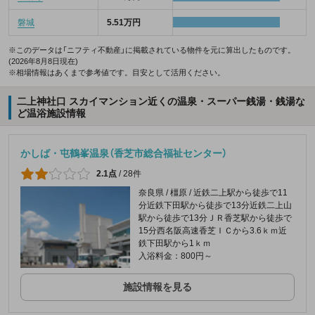
磐城
5.51万円
※このデータは「ニフティ不動産」に掲載されている物件を元に算出したものです。
(2026年8月8日現在)
※相場情報はあくまで参考値です。目安として活用ください。
二上神社口 スカイマンション近くの温泉・スーパー銭湯・銭湯な
ど温浴施設情報
かしば・屯鶴峯温泉（香芝市総合福祉センター）
2.1点
/
28件
奈良県 / 橿原 / 近鉄二上駅から徒歩で11
分近鉄下田駅から徒歩で13分近鉄二上山
駅から徒歩で13分ＪＲ香芝駅から徒歩で
15分西名阪高速香芝ＩＣから3.6ｋｍ近
鉄下田駅から1ｋｍ
入浴料金：800円～
施設情報を見る