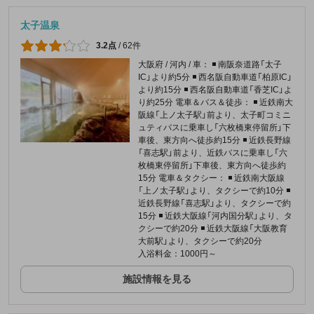
太子温泉
3.2点
/
62件
大阪府 / 河内 / 車： ◾️ 南阪奈道路「太子
IC」より約5分 ◾️ 西名阪自動車道「柏原IC」
より約15分 ◾️ 西名阪自動車道「香芝IC」よ
り約25分 電車＆バス＆徒歩： ◾️ 近鉄南大
阪線「上ノ太子駅」前より、太子町コミニ
ュティバスに乗車し「六枚橋東停留所」下
車後、東方向へ徒歩約15分 ◾️ 近鉄長野線
「喜志駅」前より、近鉄バスに乗車し「六
枚橋東停留所」下車後、東方向へ徒歩約
15分 電車＆タクシー： ◾️ 近鉄南大阪線
「上ノ太子駅」より、タクシーで約10分 ◾️
近鉄長野線「喜志駅」より、タクシーで約
15分 ◾️ 近鉄大阪線「河内国分駅」より、タ
クシーで約20分 ◾️ 近鉄大阪線「大阪教育
大前駅」より、タクシーで約20分
入浴料金：1000円～
施設情報を見る