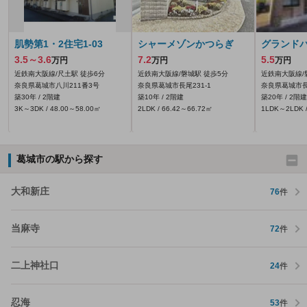
肌勢第1・2住宅1-03
シャーメゾンかつらぎ
グランド
3.5～3.6
7.2
5.5
万円
万円
万円
近鉄南大阪線/尺土駅 徒歩6分
近鉄南大阪線/磐城駅 徒歩5分
近鉄南大阪線/
奈良県葛城市八川211番3号
奈良県葛城市長尾231‐1
奈良県葛城市長尾
築30年 / 2階建
築10年 / 2階建
築20年 / 2階建
3K～3DK / 48.00～58.00㎡
2LDK / 66.42～66.72㎡
1LDK～2LDK /
葛城市の駅から探す
大和新庄
76
件
当麻寺
72
件
二上神社口
24
件
忍海
53
件