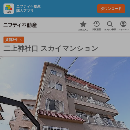
ニフティ不動産
ダウンロード
購入アプリ
カンタン検索
閲覧履歴
マイページ
お気に入り
賃貸2件
二上神社口 スカイマンション