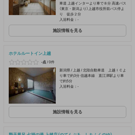
車道 上越インターより車で８分 高速バス
（東京・新潟より）上越市役所前バス停よ
り 徒歩２分
入浴料金：-
施設情報を見る
ホテルルートイン上越
-点
/
0件
新潟県 / 上越 / 北陸自動車道 上越ＩＣよ
り車で約3分 信越本線 直江津駅より車
で約5分
入浴料金：-
施設情報を見る
野天風呂 七福の湯 上越店（のてんぶろ しちふくのゆ）