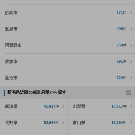
妙高市
371
件
五泉市
395
件
阿賀野市
250
件
佐渡市
691
件
魚沼市
324
件
新潟県近隣の都道府県から探す
新潟県
山梨県
41,827
件
16,617
件
長野県
富山県
52,644
件
16,664
件