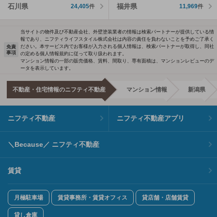
石川県
福井県
24,405
件
11,969
件
当サイトの物件及び不動産会社、外壁塗装業者の情報は検索パートナーが提供している情
報であり、ニフティライフスタイル株式会社は内容の責任を負わないことを予めご了承く
ださい。本サービス内でお客様が入力される個人情報は、検索パートナーが取得し、同社
免責
事項
の定める個人情報規約に従って取り扱われます。
マンション情報の一部の販売価格、賃料、間取り、専有面積は、マンションレビューのデ
ータを表示しています。
不動産・住宅情報のニフティ不動産
マンション情報
新潟県
ニフティ不動産
ニフティ不動産アプリ
＼Because／ ニフティ不動産
賃貸
月極駐車場
賃貸事務所・賃貸オフィス
貸店舗・店舗賃貸
貸し倉庫