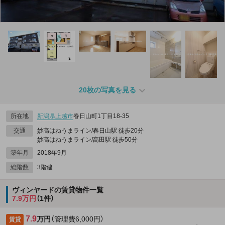
20枚の写真を見る
所在地
新潟県
上越市
春日山町1丁目18-35
交通
妙高はねうまライン/春日山駅 徒歩20分
妙高はねうまライン/高田駅 徒歩50分
築年月
2018年9月
総階数
3階建
ヴィンヤードの賃貸物件一覧
7.9万円
（1件）
7.9
万円
（管理費6,000円）
賃貸