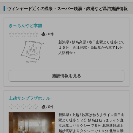
ヴィンヤード近くの温泉・スーパー銭湯・銭湯など温浴施設情報
きっちんやど本舗
-点
/
0件
新潟県 / 妙高高原 / 春日山駅より徒歩にて
１５分 直江津駅・高田駅から車で10分
入浴料金：-
施設情報を見る
上越サンプラザホテル
-点
/
0件
新潟県 / 上越 / 妙高はねうまライン春日山
駅より徒歩１２分 妙高はねうまライン直
江津駅よりタクシーで８分 北陸新幹線上
越妙高駅よりタクシーで１９分 北陸自動