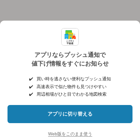
アプリならプッシュ通知で
値下げ情報をすぐにお知らせ
対応機種
個人情報保護ポリシー
利用規約
運営会社
✔️
買い時を逃さない便利なプッシュ通知
ヘルプ・お問い合わせ
採用情報
✔️
高速表示で似た物件も見つけやすい
✔️
周辺相場がひと目でわかる地図検索
アプリに切り替える
©NIFTY Lifestyle Co., Ltd.
Web版をこのまま使う