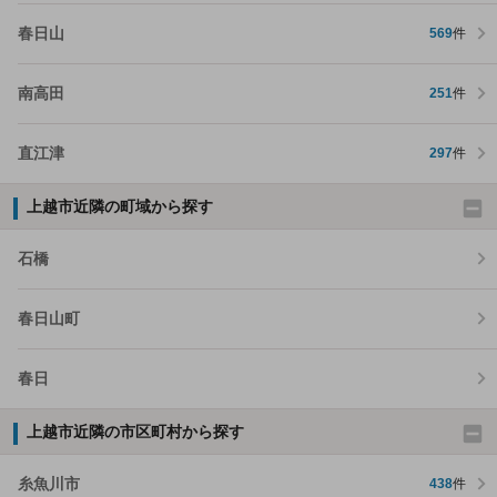
春日山
569
件
南高田
251
件
直江津
297
件
上越市近隣の町域から探す
石橋
春日山町
春日
上越市近隣の市区町村から探す
糸魚川市
438
件