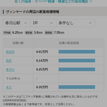
近くの温泉・スーパー銭湯・銭湯などの温浴施設
ヴィンヤードの周辺の家賃相場情報
6.25
3.8
7.55
平均値
最安値
最高値
万円
万円
万円
近隣の駅
近隣の家賃相場
南高田
6.01万円
高田
6.14万円
春日山
6.25万円
うらがわら
-
名立
6.35万円
※このデータは「ニフティ不動産」に掲載されている物件を元に算出したものです。
(2026年8月9日現在)
※相場情報はあくまで参考値です。目安として活用ください。