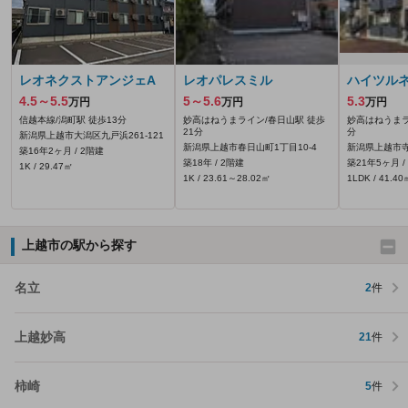
レオネクストアンジェA
レオパレスミル
ハイツル
4.5～5.5
5～5.6
5.3
万円
万円
万円
信越本線/潟町駅 徒歩13分
妙高はねうまライン/春日山駅 徒歩
妙高はねうまラ
21分
分
新潟県上越市大潟区九戸浜261‐121
新潟県上越市春日山町1丁目10-4
新潟県上越市寺町
築16年2ヶ月 / 2階建
築18年 / 2階建
築21年5ヶ月 /
1K / 29.47㎡
1K / 23.61～28.02㎡
1LDK / 41.40
上越市の駅から探す
名立
2
件
上越妙高
21
件
柿崎
5
件