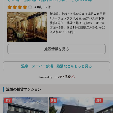
4.0点
/
17件
新潟県 / 上越 / 信越本線直江津駅→高田駅
（リージョンプラザ経由）藤野バス停下車
徒歩1分位。北陸上越I.C.を降線、直江津
方面へ1分、国道18号三田I.C.（信号）そば
入浴料金：800円～
施設情報を見る
温泉・スーパー銭湯・銭湯などをもっと見る
Powered by
近隣の賃貸マンション
新着
新着
新着