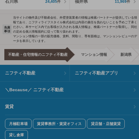
石川県
福井県
24,405
件
11,969
件
当サイトの物件及び不動産会社、外壁塗装業者の情報は検索パートナーが提供している情
報であり、ニフティライフスタイル株式会社は内容の責任を負わないことを予めご了承く
ださい。本サービス内でお客様が入力される個人情報は、検索パートナーが取得し、同社
免責
事項
の定める個人情報規約に従って取り扱われます。
マンション情報の一部の販売価格、賃料、間取り、専有面積は、マンションレビューのデ
ータを表示しています。
不動産・住宅情報のニフティ不動産
マンション情報
新潟県
ニフティ不動産
ニフティ不動産アプリ
＼Because／ ニフティ不動産
賃貸
月極駐車場
賃貸事務所・賃貸オフィス
貸店舗・店舗賃貸
貸し倉庫