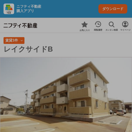
ニフティ不動産
ダウンロード
購入アプリ
カンタン検索
閲覧履歴
マイページ
お気に入り
賃貸3件
レイクサイドB