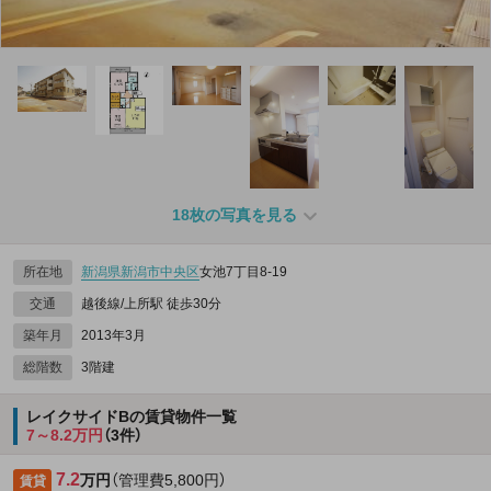
18枚の写真を見る
所在地
新潟県
新潟市中央区
女池7丁目8-19
交通
越後線/上所駅 徒歩30分
築年月
2013年3月
総階数
3階建
レイクサイドBの賃貸物件一覧
7～8.2万円
（3件）
7.2
万円
（管理費5,800円）
賃貸