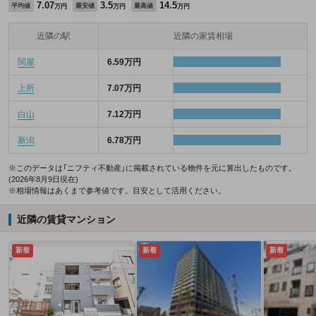
7.07
3.5
14.5
平均値
最安値
最高値
万円
万円
万円
近隣の駅
近隣の家賃相場
関屋
6.59万円
上所
7.07万円
白山
7.12万円
新潟
6.78万円
※このデータは「ニフティ不動産」に掲載されている物件を元に算出したものです。
(2026年8月9日現在)
※相場情報はあくまで参考値です。目安として活用ください。
近隣の賃貸マンション
新着
新着
新着