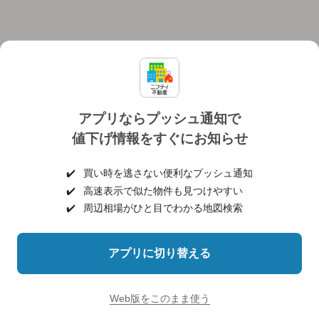
アプリならプッシュ通知で
値下げ情報をすぐにお知らせ
対応機種
個人情報保護ポリシー
利用規約
運営会社
✔️
買い時を逃さない便利なプッシュ通知
ヘルプ・お問い合わせ
採用情報
✔️
高速表示で似た物件も見つけやすい
✔️
周辺相場がひと目でわかる地図検索
アプリに切り替える
©NIFTY Lifestyle Co., Ltd.
Web版をこのまま使う