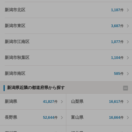
新潟市北区
1,187
件
新潟市東区
3,687
件
新潟市江南区
1,077
件
新潟市秋葉区
1,104
件
新潟市南区
585
件
新潟県近隣の都道府県から探す
新潟県
山梨県
41,827
件
16,617
件
長野県
富山県
52,644
件
16,664
件