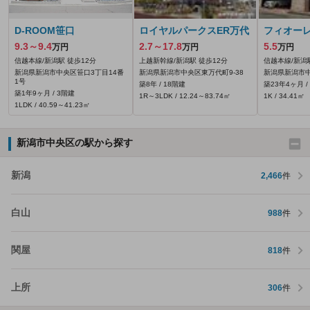
D‐ROOM笹口
ロイヤルパークスER万代
フィオー
9.3～9.4
2.7～17.8
5.5
万円
万円
万円
信越本線/新潟駅 徒歩12分
上越新幹線/新潟駅 徒歩12分
信越本線/新潟
新潟県新潟市中央区笹口3丁目14番
新潟県新潟市中央区東万代町9-38
新潟県新潟市中
1号
築8年 / 18階建
築23年4ヶ月 /
築1年9ヶ月 / 3階建
1R～3LDK / 12.24～83.74㎡
1K / 34.41㎡
1LDK / 40.59～41.23㎡
新潟市中央区の駅から探す
新潟
2,466
件
白山
988
件
関屋
818
件
上所
306
件