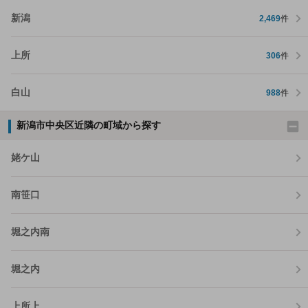
新潟
2,469
件
上所
306
件
白山
988
件
新潟市中央区近隣の町域から探す
姥ケ山
南笹口
堀之内南
堀之内
上所上