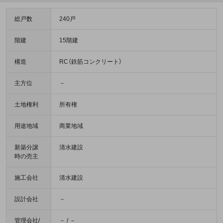
総戸数
240戸
階建
15階建
構造
RC（鉄筋コンクリート）
主方位
－
土地権利
所有権
用途地域
商業地域
新築分譲
清水建設
時の売主
施工会社
清水建設
設計会社
－
管理会社/
－ / －