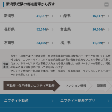
新潟県近隣の都道府県から探す
新潟県
山梨県
41,827
件
16,617
件
長野県
富山県
52,644
件
16,664
件
石川県
福井県
24,405
件
11,969
件
当サイトの物件及び不動産会社、外壁塗装業者の情報は検索パートナーが提供している情
報であり、ニフティライフスタイル株式会社は内容の責任を負わないことを予めご了承く
ださい。本サービス内でお客様が入力される個人情報は、検索パートナーが取得し、同社
免責
事項
の定める個人情報規約に従って取り扱われます。
マンション情報の一部の販売価格、賃料、間取り、専有面積は、マンションレビューのデ
ータを表示しています。
不動産・住宅情報のニフティ不動産
マンション情報
新潟県
ニフティ不動産
ニフティ不動産アプリ