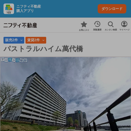
ニフティ不動産
ダウンロード
購入アプリ
カンタン検索
閲覧履歴
マイページ
お気に入り
販売2件
賃貸2件
パストラルハイム萬代橋