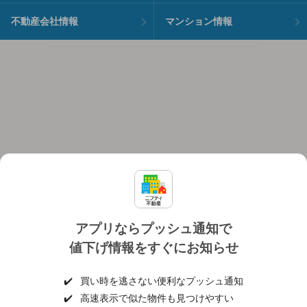
不動産会社情報
マンション情報
アプリならプッシュ通知で
値下げ情報をすぐにお知らせ
対応機種
個人情報保護ポリシー
利用規約
運営会社
✔️
買い時を逃さない便利なプッシュ通知
ヘルプ・お問い合わせ
採用情報
✔️
高速表示で似た物件も見つけやすい