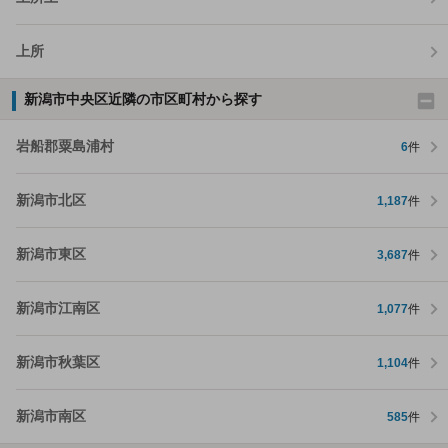
上所
新潟市中央区近隣の市区町村から探す
岩船郡粟島浦村
6
件
新潟市北区
1,187
件
新潟市東区
3,687
件
新潟市江南区
1,077
件
新潟市秋葉区
1,104
件
新潟市南区
585
件