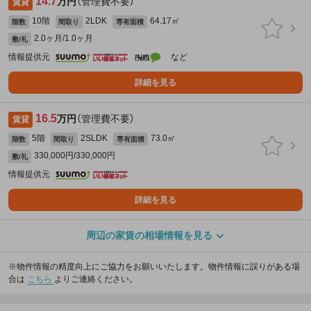
14.7
万円
（管理費不要）
賃貸
10階
2LDK
64.17㎡
階数
間取り
専有面積
2.0ヶ月/1.0ヶ月
敷/礼
情報提供元
など
詳細を見る
16.5
万円
（管理費不要）
賃貸
5階
2SLDK
73.0㎡
階数
間取り
専有面積
330,000円/330,000円
敷/礼
情報提供元
詳細を見る
周辺の家賃の相場情報を見る
※物件情報の精度向上にご協力をお願いいたします。物件情報に誤りがある場
合は
こちら
よりご連絡ください。