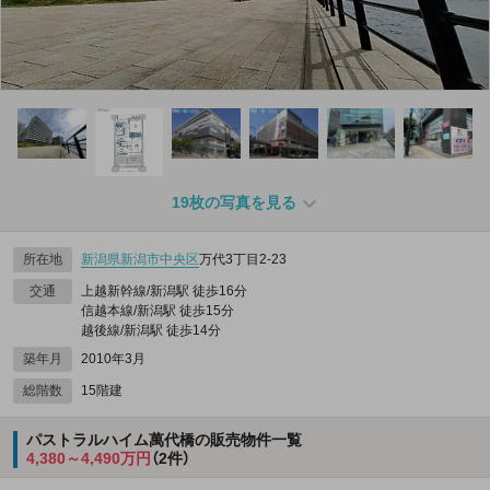
19枚の写真を見る
所在地
新潟県
新潟市中央区
万代3丁目2-23
交通
上越新幹線/新潟駅 徒歩16分
信越本線/新潟駅 徒歩15分
越後線/新潟駅 徒歩14分
築年月
2010年3月
総階数
15階建
パストラルハイム萬代橋の販売物件一覧
4,380～4,490万円
（2件）