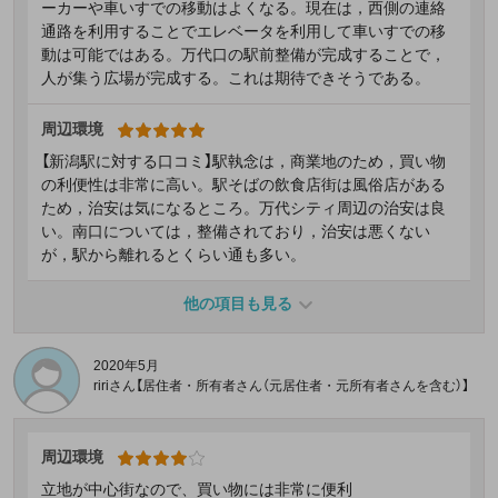
ーカーや車いすでの移動はよくなる。現在は，西側の連絡
通路を利用することでエレベータを利用して車いすでの移
動は可能ではある。万代口の駅前整備が完成することで，
人が集う広場が完成する。これは期待できそうである。
周辺環境
【新潟駅に対する口コミ】駅執念は，商業地のため，買い物
の利便性は非常に高い。駅そばの飲食店街は風俗店がある
ため，治安は気になるところ。万代シティ周辺の治安は良
い。南口については，整備されており，治安は悪くない
が，駅から離れるとくらい通も多い。
他の項目も見る
2020年5月
ririさん【居住者・所有者さん（元居住者・元所有者さんを含む）】
周辺環境
立地が中心街なので、買い物には非常に便利