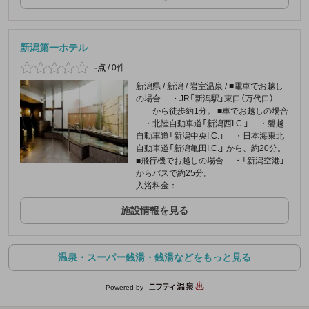
新潟第一ホテル
-点
/
0件
新潟県 / 新潟 / 岩室温泉 / ■電車でお越し
の場合 ・JR「新潟駅」東口（万代口）
から徒歩約1分。 ■車でお越しの場合
・北陸自動車道「新潟西I.C.」 ・磐越
自動車道「新潟中央I.C.」 ・日本海東北
自動車道「新潟亀田I.C.」 から、約20分。
■飛行機でお越しの場合 ・「新潟空港」
からバスで約25分。
入浴料金：-
施設情報を見る
温泉・スーパー銭湯・銭湯などをもっと見る
Powered by