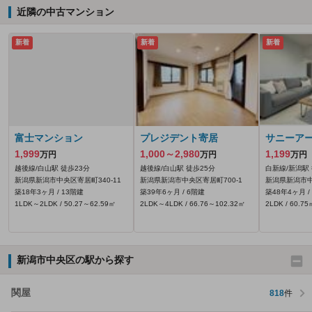
近隣の中古マンション
新着
新着
新着
富士マンション
プレジデント寄居
サニーア
1,999
1,000～2,980
1,199
万円
万円
万円
越後線/白山駅 徒歩23分
越後線/白山駅 徒歩25分
白新線/新潟駅 
新潟県新潟市中央区寄居町340‐11
新潟県新潟市中央区寄居町700‐1
新潟県新潟市中
築18年3ヶ月 / 13階建
築39年6ヶ月 / 6階建
築48年4ヶ月 /
1LDK～2LDK / 50.27～62.59㎡
2LDK～4LDK / 66.76～102.32㎡
2LDK / 60.75
新潟市中央区の駅から探す
関屋
818
件