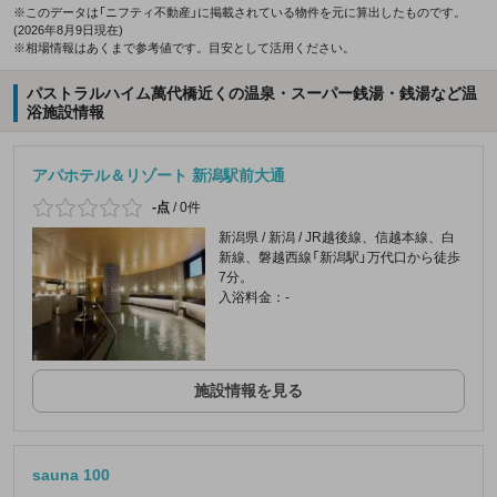
※このデータは「ニフティ不動産」に掲載されている物件を元に算出したものです。
(2026年8月9日現在)
※相場情報はあくまで参考値です。目安として活用ください。
パストラルハイム萬代橋近くの温泉・スーパー銭湯・銭湯など温
浴施設情報
アパホテル＆リゾート 新潟駅前大通
-点
/
0件
新潟県 / 新潟 / JR越後線、信越本線、白
新線、磐越西線「新潟駅」万代口から徒歩
7分。
入浴料金：-
施設情報を見る
sauna 100