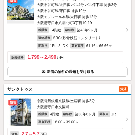
新着
大阪市谷町線/大日駅 バス4分 バス停下車 徒歩3分
大阪市谷町線/守口駅 徒歩19分
大阪モノレール本線/大日駅 徒歩12分
大阪府守口市八雲北町3丁目10-19
14階建
築43年9ヶ月
総階数
築年数
SRC（鉄骨鉄筋コンクリート）
建物構造
1R～3LDK
61.16～66.66㎡
間取り
専有面積
1,799～2,490
万円
販売価格
新着の物件の通知を受け取る
サンクトゥス
賃貸
京阪電気鉄道京阪線/土居駅 徒歩3分
新着
大阪府守口市文園町
4階建
築38年6ヶ月
1R
総階数
築年数
間取り
18.00～39.00㎡
専有面積
2.7～5.7
万円
賃料