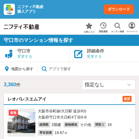
ニフティ不動産
ダウンロード
購入アプリ
カンタン検索
閲覧履歴
マイページ
お気に入り
守口市のマンション情報を探す
守口市
詳細条件
変更する
変更する
アプリで探す
地図から探す
3,360
件
レオパレスエムアイ
賃貸
大阪市谷町線/大日駅 徒歩9分
新着
大阪府守口市大日町4丁目6-8
2階建
その他
1K
総階数
建物構造
間取り
19.87㎡
専有面積