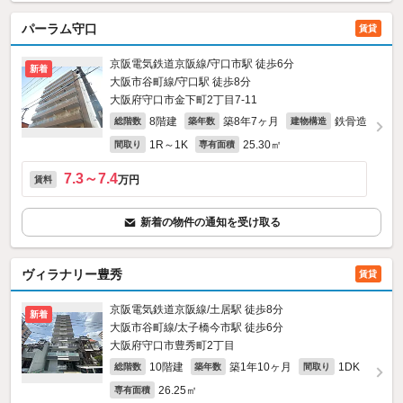
パーラム守口
賃貸
京阪電気鉄道京阪線/守口市駅 徒歩6分
新着
大阪市谷町線/守口駅 徒歩8分
大阪府守口市金下町2丁目7-11
8階建
築8年7ヶ月
鉄骨造
総階数
築年数
建物構造
1R～1K
25.30㎡
間取り
専有面積
7.3～7.4
万円
賃料
新着の物件の通知を受け取る
ヴィラナリー豊秀
賃貸
京阪電気鉄道京阪線/土居駅 徒歩8分
新着
大阪市谷町線/太子橋今市駅 徒歩6分
大阪府守口市豊秀町2丁目
10階建
築1年10ヶ月
1DK
総階数
築年数
間取り
26.25㎡
専有面積