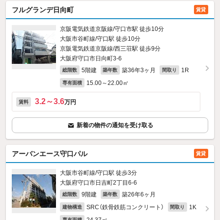
フルグランデ日向町
賃貸
京阪電気鉄道京阪線/守口市駅 徒歩10分
大阪市谷町線/守口駅 徒歩10分
京阪電気鉄道京阪線/西三荘駅 徒歩9分
大阪府守口市日向町3-6
5階建
築36年3ヶ月
1R
総階数
築年数
間取り
15.00～22.00㎡
専有面積
3.2～3.6
万円
賃料
新着の物件の通知を受け取る
アーバンエース守口パル
賃貸
大阪市谷町線/守口駅 徒歩3分
大阪府守口市日吉町2丁目6-6
9階建
築26年6ヶ月
総階数
築年数
SRC（鉄骨鉄筋コンクリート）
1K
建物構造
間取り
専有面積