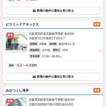
新着の物件の通知を受け取る
ピラミッドアネックス
賃貸
京阪電気鉄道京阪線/萱島駅 徒歩8分
新着
大阪府守口市東町2丁目15-7
2階建
築54年3ヶ月
総階数
築年数
その他
1DK
建物構造
間取り
27.00～30.60㎡
専有面積
4.2～4.4
万円
賃料
新着の物件の通知を受け取る
みおつくし滝井
賃貸
京阪電気鉄道京阪線/千林駅 徒歩3分
新着
大阪市谷町線/千林大宮駅 徒歩10分