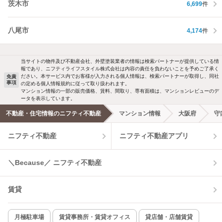
茨木市
6,699
件
八尾市
4,174
件
当サイトの物件及び不動産会社、外壁塗装業者の情報は検索パートナーが提供している情
報であり、ニフティライフスタイル株式会社は内容の責任を負わないことを予めご了承く
ださい。本サービス内でお客様が入力される個人情報は、検索パートナーが取得し、同社
免責
事項
の定める個人情報規約に従って取り扱われます。
マンション情報の一部の販売価格、賃料、間取り、専有面積は、マンションレビューのデ
ータを表示しています。
不動産・住宅情報のニフティ不動産
マンション情報
大阪府
守
ニフティ不動産
ニフティ不動産アプリ
＼Because／ ニフティ不動産
賃貸
月極駐車場
賃貸事務所・賃貸オフィス
貸店舗・店舗賃貸