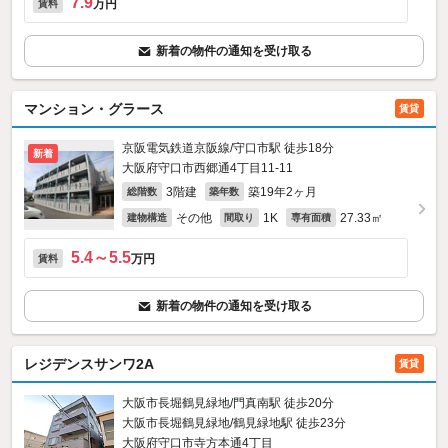
7.9
万円
賃料
新着の物件の通知を受け取る
マンション・グラース
賃貸
京阪電気鉄道京阪線/守口市駅 徒歩18分
新着
大阪府守口市西郷通4丁目11-11
3階建
築19年2ヶ月
総階数
築年数
その他
1K
27.33㎡
建物構造
間取り
専有面積
5.4～5.5
万円
賃料
新着の物件の通知を受け取る
レジデンスサンワ2A
賃貸
大阪市長堀鶴見緑地/門真南駅 徒歩20分
大阪市長堀鶴見緑地/鶴見緑地駅 徒歩23分
大阪府守口市寺方本通4丁目