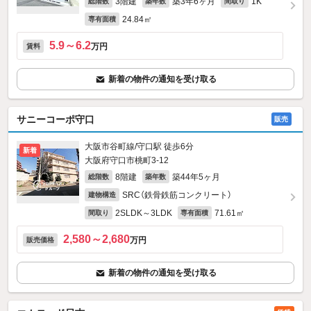
3階建
築3年6ヶ月
1K
総階数
築年数
間取り
24.84㎡
専有面積
5.9～6.2
万円
賃料
新着の物件の通知を受け取る
サニーコーポ守口
販売
大阪市谷町線/守口駅 徒歩6分
新着
大阪府守口市桃町3-12
8階建
築44年5ヶ月
総階数
築年数
SRC（鉄骨鉄筋コンクリート）
建物構造
2SLDK～3LDK
71.61㎡
間取り
専有面積
2,580～2,680
万円
販売価格
新着の物件の通知を受け取る