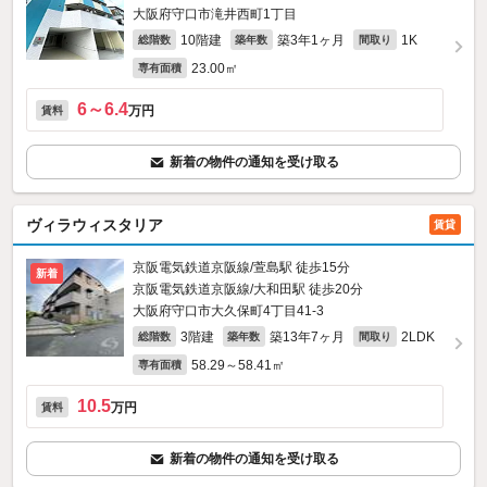
大阪府守口市滝井西町1丁目
10階建
築3年1ヶ月
1K
総階数
築年数
間取り
23.00㎡
専有面積
6～6.4
万円
賃料
新着の物件の通知を受け取る
ヴィラウィスタリア
賃貸
京阪電気鉄道京阪線/萱島駅 徒歩15分
新着
京阪電気鉄道京阪線/大和田駅 徒歩20分
大阪府守口市大久保町4丁目41-3
3階建
築13年7ヶ月
2LDK
総階数
築年数
間取り
58.29～58.41㎡
専有面積
10.5
万円
賃料
新着の物件の通知を受け取る