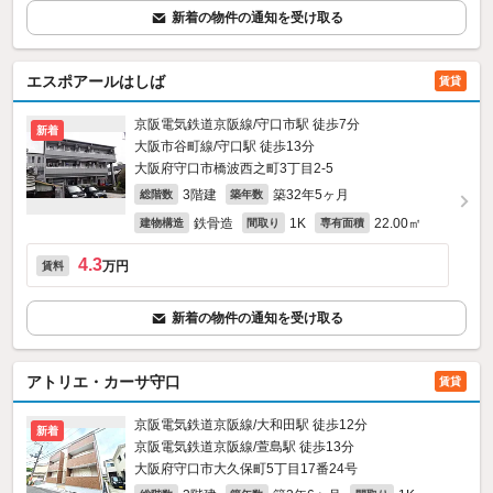
新着の物件の通知を受け取る
エスポアールはしば
賃貸
京阪電気鉄道京阪線/守口市駅 徒歩7分
新着
大阪市谷町線/守口駅 徒歩13分
大阪府守口市橋波西之町3丁目2-5
3階建
築32年5ヶ月
総階数
築年数
鉄骨造
1K
22.00㎡
建物構造
間取り
専有面積
4.3
万円
賃料
新着の物件の通知を受け取る
アトリエ・カーサ守口
賃貸
京阪電気鉄道京阪線/大和田駅 徒歩12分
新着
京阪電気鉄道京阪線/萱島駅 徒歩13分
大阪府守口市大久保町5丁目17番24号