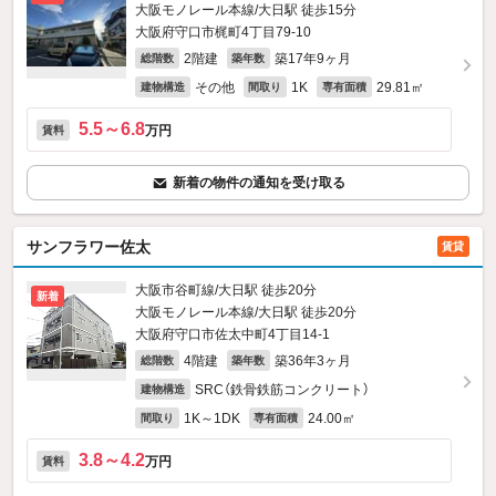
大阪モノレール本線/大日駅 徒歩15分
大阪府守口市梶町4丁目79-10
2階建
築17年9ヶ月
総階数
築年数
その他
1K
29.81㎡
建物構造
間取り
専有面積
5.5～6.8
万円
賃料
新着の物件の通知を受け取る
サンフラワー佐太
賃貸
大阪市谷町線/大日駅 徒歩20分
新着
大阪モノレール本線/大日駅 徒歩20分
大阪府守口市佐太中町4丁目14-1
4階建
築36年3ヶ月
総階数
築年数
SRC（鉄骨鉄筋コンクリート）
建物構造
1K～1DK
24.00㎡
間取り
専有面積
3.8～4.2
万円
賃料