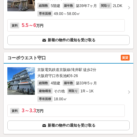
5階建
築39年7ヶ月
2LDK
総階数
築年数
間取り
49.00～58.00㎡
専有面積
5.5～6
万円
賃料
新着の物件の通知を受け取る
コーポウエスト守口
賃貸
京阪電気鉄道京阪線/滝井駅 徒歩2分
大阪府守口市長池町6-26
4階建
築33年5ヶ月
総階数
築年数
その他
1R～1K
建物構造
間取り
18.00㎡
専有面積
3～3.3
万円
賃料
新着の物件の通知を受け取る