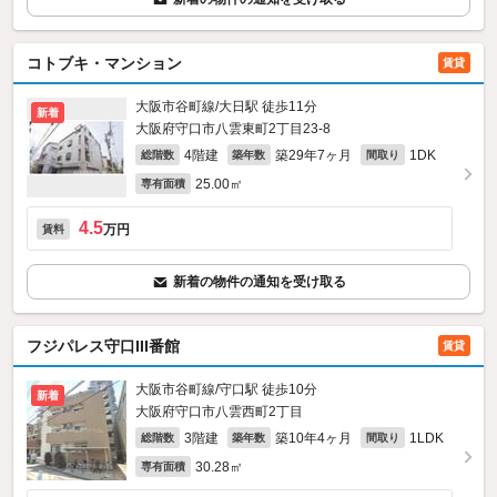
コトブキ・マンション
賃貸
大阪市谷町線/大日駅 徒歩11分
新着
大阪府守口市八雲東町2丁目23-8
4階建
築29年7ヶ月
1DK
総階数
築年数
間取り
25.00㎡
専有面積
4.5
万円
賃料
新着の物件の通知を受け取る
フジパレス守口III番館
賃貸
大阪市谷町線/守口駅 徒歩10分
新着
大阪府守口市八雲西町2丁目
3階建
築10年4ヶ月
1LDK
総階数
築年数
間取り
30.28㎡
専有面積