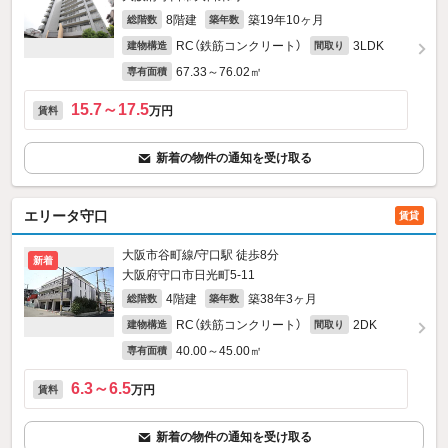
8階建
築19年10ヶ月
総階数
築年数
RC（鉄筋コンクリート）
3LDK
建物構造
間取り
67.33～76.02㎡
専有面積
15.7～17.5
万円
賃料
新着の物件の通知を受け取る
エリータ守口
賃貸
大阪市谷町線/守口駅 徒歩8分
新着
大阪府守口市日光町5-11
4階建
築38年3ヶ月
総階数
築年数
RC（鉄筋コンクリート）
2DK
建物構造
間取り
40.00～45.00㎡
専有面積
6.3～6.5
万円
賃料
新着の物件の通知を受け取る