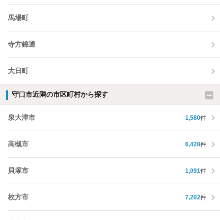
馬場町
寺方錦通
大日町
守口市近隣の市区町村から探す
泉大津市
1,580
件
高槻市
6,428
件
貝塚市
1,091
件
枚方市
7,202
件