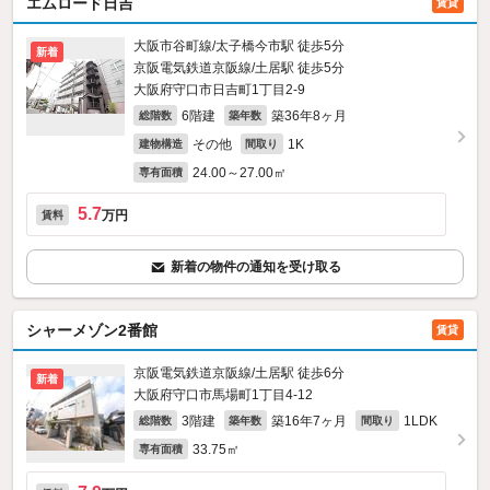
エムロード日吉
賃貸
大阪市谷町線/太子橋今市駅 徒歩5分
新着
京阪電気鉄道京阪線/土居駅 徒歩5分
大阪府守口市日吉町1丁目2-9
6階建
築36年8ヶ月
総階数
築年数
その他
1K
建物構造
間取り
24.00～27.00㎡
専有面積
5.7
万円
賃料
新着の物件の通知を受け取る
シャーメゾン2番館
賃貸
京阪電気鉄道京阪線/土居駅 徒歩6分
新着
大阪府守口市馬場町1丁目4-12
3階建
築16年7ヶ月
1LDK
総階数
築年数
間取り
33.75㎡
専有面積