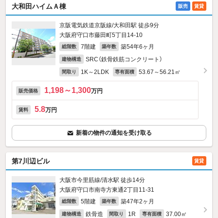
大和田ハイムＡ棟
販売
賃貸
京阪電気鉄道京阪線/大和田駅 徒歩9分
大阪府守口市藤田町5丁目14-10
7階建
築54年6ヶ月
総階数
築年数
SRC（鉄骨鉄筋コンクリート）
建物構造
1K～2LDK
53.67～56.21㎡
間取り
専有面積
1,198～1,300
万円
販売価格
5.8
万円
賃料
新着の物件の通知を受け取る
第7川辺ビル
賃貸
大阪市今里筋線/清水駅 徒歩14分
大阪府守口市南寺方東通2丁目11-31
5階建
築47年2ヶ月
総階数
築年数
鉄骨造
1R
37.00㎡
建物構造
間取り
専有面積