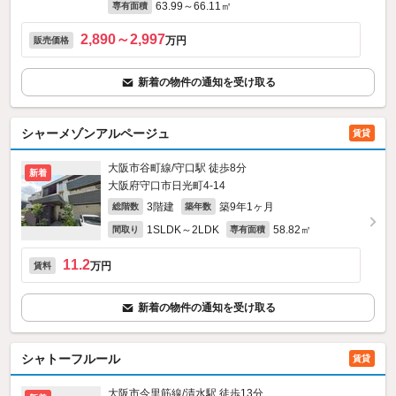
63.99～66.11㎡
専有面積
2,890～2,997
万円
販売価格
新着の物件の通知を受け取る
シャーメゾンアルページュ
賃貸
大阪市谷町線/守口駅 徒歩8分
新着
大阪府守口市日光町4-14
3階建
築9年1ヶ月
総階数
築年数
1SLDK～2LDK
58.82㎡
間取り
専有面積
11.2
万円
賃料
新着の物件の通知を受け取る
シャトーフルール
賃貸
大阪市今里筋線/清水駅 徒歩13分