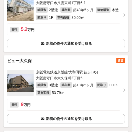
大阪府守口市八雲東町1丁目6-1
2階建
築43年5ヶ月
木造
総階数
築年数
建物構造
1R
30.00㎡
間取り
専有面積
5.2
万円
賃料
新着の物件の通知を受け取る
ビュー大久保
賃貸
京阪電気鉄道京阪線/大和田駅 徒歩19分
大阪府守口市大久保町2丁目5
3階建
築13年5ヶ月
1LDK
総階数
築年数
間取り
53.79㎡
専有面積
9
万円
賃料
新着の物件の通知を受け取る