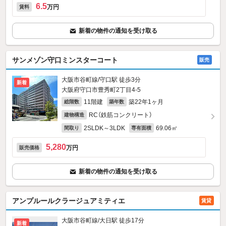
6.5
万円
賃料
新着の物件の通知を受け取る
サンメゾン守口ミンスターコート
販売
大阪市谷町線/守口駅 徒歩3分
新着
大阪府守口市豊秀町2丁目4-5
11階建
築22年1ヶ月
総階数
築年数
RC（鉄筋コンクリート）
建物構造
2SLDK～3LDK
69.06㎡
間取り
専有面積
5,280
万円
販売価格
新着の物件の通知を受け取る
アンプルールクラージュアミティエ
賃貸
大阪市谷町線/大日駅 徒歩17分
新着