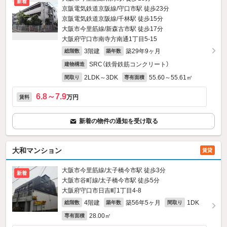
新着
京阪電気鉄道京阪線/守口市駅 徒歩23分
京阪電気鉄道京阪線/千林駅 徒歩15分
大阪市今里筋線/新森古市駅 徒歩17分
大阪府守口市南寺方南通1丁目5-15
3階建
築29年9ヶ月
総階数
築年数
SRC（鉄骨鉄筋コンクリート）
建物構造
2LDK～3DK
55.60～55.61㎡
間取り
専有面積
6.8～7.9
万円
賃料
新着の物件の通知を受け取る
大和マンション
賃貸
大阪市今里筋線/太子橋今市駅 徒歩3分
新着
大阪市谷町線/太子橋今市駅 徒歩5分
大阪府守口市日吉町1丁目4-8
4階建
築56年5ヶ月
1DK
総階数
築年数
間取り
28.00㎡
専有面積