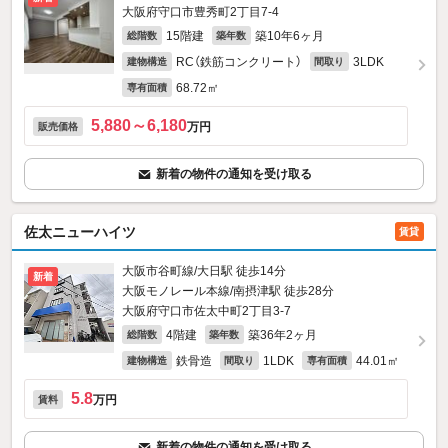
大阪府守口市豊秀町2丁目7-4
15階建
築10年6ヶ月
総階数
築年数
RC（鉄筋コンクリート）
3LDK
建物構造
間取り
68.72㎡
専有面積
5,880～6,180
万円
販売価格
新着の物件の通知を受け取る
佐太ニューハイツ
賃貸
大阪市谷町線/大日駅 徒歩14分
新着
大阪モノレール本線/南摂津駅 徒歩28分
大阪府守口市佐太中町2丁目3-7
4階建
築36年2ヶ月
総階数
築年数
鉄骨造
1LDK
44.01㎡
建物構造
間取り
専有面積
5.8
万円
賃料
新着の物件の通知を受け取る