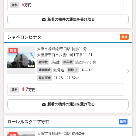
5
万円
賃料
新着の物件の通知を受け取る
シャペロンヒナタ
賃貸
大阪市谷町線/守口駅 徒歩11分
新着
大阪府守口市八雲中町1丁目11-21
3階建
築22年7ヶ月
総階数
築年数
鉄骨造
1R～1K
建物構造
間取り
21.25～21.52㎡
専有面積
4.7
万円
賃料
新着の物件の通知を受け取る
ローレルスクエア守口
販売
大阪市谷町線/守口駅 徒歩2分
新着