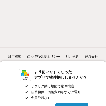
対応機種
個人情報保護ポリシー
利用規約
運営会社
ヘルプ・お問い合わせ
採用情報
より使いやすくなった
アプリで物件探ししませんか？
✔️
サクサク動く地図で物件検索
✔️
新着物件・価格変動をすぐに通知
©NIFTY Lifestyle Co., Ltd.
✔️
会員登録なし