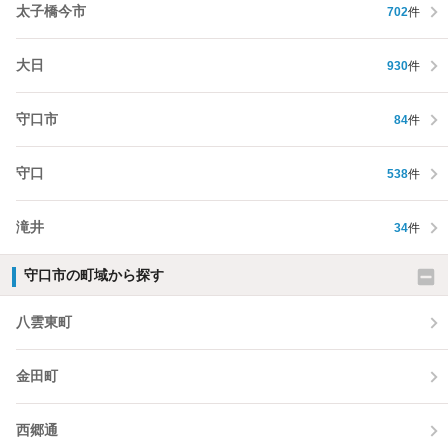
太子橋今市
702
件
大日
930
件
守口市
84
件
守口
538
件
滝井
34
件
守口市の町域から探す
八雲東町
金田町
西郷通