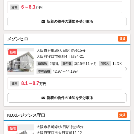
6～6.3
万円
賃料
新着の物件の通知を受け取る
メゾンヒロ
賃貸
大阪市谷町線/大日駅 徒歩15分
新着
大阪府守口市梶町4丁目84-21
2階建
築15年11ヶ月
1LDK
総階数
築年数
間取り
42.97～44.19㎡
専有面積
8.1～8.7
万円
賃料
新着の物件の通知を受け取る
KDXレジデンス守口
賃貸
大阪市谷町線/大日駅 徒歩8分
新着
大阪府守口市大日東町12-12