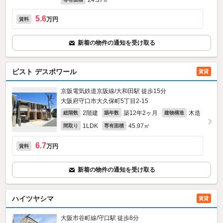
24.37㎡
5.6
万円
賃料
新着の物件の通知を受け取る
ピスト デスポワール
賃貸
京阪電気鉄道京阪線/大和田駅 徒歩15分
大阪府守口市大久保町5丁目2-15
2階建
築12年2ヶ月
木造
総階数
築年数
建物構造
1LDK
45.97㎡
間取り
専有面積
6.7
万円
賃料
新着の物件の通知を受け取る
ハイツヤシマ
賃貸
大阪市谷町線/守口駅 徒歩8分