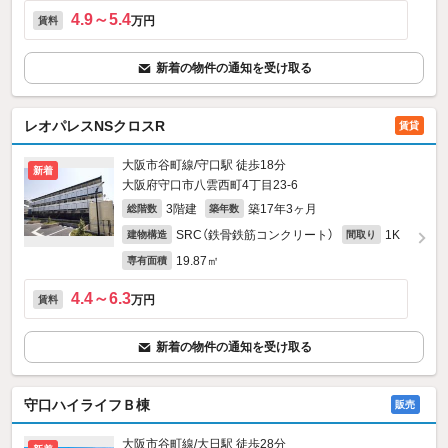
4.9～5.4
万円
賃料
新着の物件の通知を受け取る
レオパレスNSクロスR
賃貸
大阪市谷町線/守口駅 徒歩18分
新着
大阪府守口市八雲西町4丁目23-6
3階建
築17年3ヶ月
総階数
築年数
SRC（鉄骨鉄筋コンクリート）
1K
建物構造
間取り
19.87㎡
専有面積
4.4～6.3
万円
賃料
新着の物件の通知を受け取る
守口ハイライフＢ棟
販売
大阪市谷町線/大日駅 徒歩28分