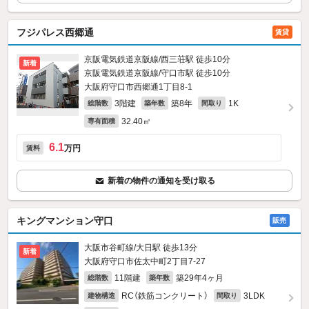
フジパレス西郷通
賃貸
京阪電気鉄道京阪線/西三荘駅 徒歩10分
新着
京阪電気鉄道京阪線/守口市駅 徒歩10分
大阪府守口市西郷通1丁目8-1
3階建
築8年
1K
総階数
築年数
間取り
32.40㎡
専有面積
6.1
万円
賃料
新着の物件の通知を受け取る
キングマンション守口
販売
大阪市谷町線/大日駅 徒歩13分
新着
大阪府守口市佐太中町2丁目7-27
11階建
築29年4ヶ月
総階数
築年数
RC（鉄筋コンクリート）
3LDK
建物構造
間取り