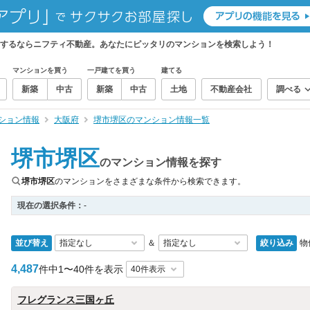
索するならニフティ不動産。あなたにピッタリのマンションを検索しよう！
マンションを買う
一戸建てを買う
建てる
新築
中古
新築
中古
土地
不動産会社
調べる
ション情報
大阪府
堺市堺区のマンション情報一覧
堺市堺区
のマンション情報を探す
堺市堺区
のマンションをさまざまな条件から検索できます。
現在の選択条件：
-
並び替え
絞り込み
物
＆
4,487
件中
1〜40件を表示
フレグランス三国ヶ丘