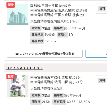
新着
阪和線/三国ケ丘駅 徒歩7分
賃料
南海電鉄高野線/百舌鳥八幡駅 徒歩9分
南海電鉄高野線/三国ヶ丘駅 徒歩7分
大阪府堺市堺区向陵東町1丁9-5
3階建
築33年10ヶ月
総階数
築年数
鉄骨造
1R
建物構造
間取り
17.00㎡
専有面積
このマンションの新着物件通知を受け取る
ＧｒａｎｄｉｒＥＡＳＴ
新着
南海電鉄南海本線/七道駅 徒歩7分
賃料
南海電鉄高野線/浅香山駅 徒歩21分
大阪府堺市堺区三宝町
3階建
築3年5ヶ月
総階数
築年数
2LDK
60.38～63.69㎡
間取り
専有面積