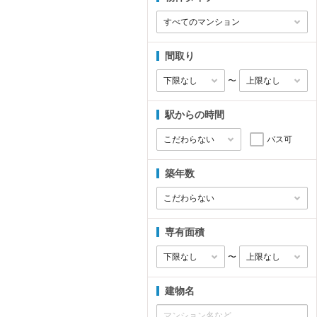
間取り
〜
駅からの時間
バス可
築年数
専有面積
〜
建物名