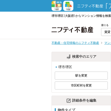
堺市堺区（大阪府）からマンション情報を検
借りる
賃貸
不動産・住宅情報のニフティ不動産
マン
検索中のエリア
堺市堺区
駅を変更
市区町村を変更
詳細条件を編集
物件タイプ