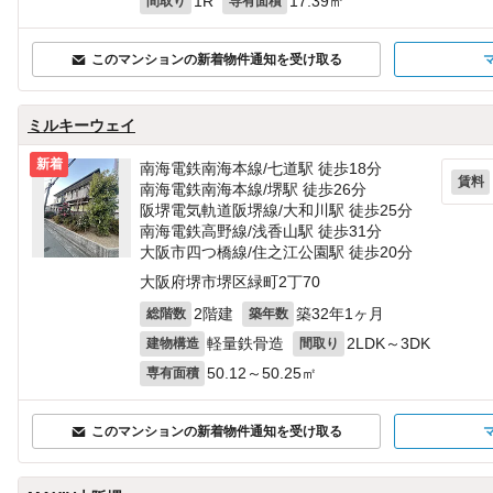
1R
17.39㎡
間取り
専有面積
このマンションの新着物件通知を受け取る
ミルキーウェイ
新着
南海電鉄南海本線/七道駅 徒歩18分
賃料
南海電鉄南海本線/堺駅 徒歩26分
阪堺電気軌道阪堺線/大和川駅 徒歩25分
南海電鉄高野線/浅香山駅 徒歩31分
大阪市四つ橋線/住之江公園駅 徒歩20分
大阪府堺市堺区緑町2丁70
2階建
築32年1ヶ月
総階数
築年数
軽量鉄骨造
2LDK～3DK
建物構造
間取り
50.12～50.25㎡
専有面積
このマンションの新着物件通知を受け取る