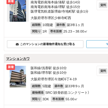
新着
南海電鉄南海本線/湊駅 徒歩14分
賃料
南海電鉄南海本線/堺駅 徒歩15分
阪堺電気軌道阪堺線/寺地町駅 徒歩1分
大阪府堺市堺区少林寺町西
10階建
築3年1ヶ月
総階数
築年数
1R
25.23～38.00㎡
間取り
専有面積
このマンションの新着物件通知を受け取る
マンションカワ
新着
阪和線/浅香駅 徒歩10分
賃料
阪和線/堺市駅 徒歩10分
大阪府堺市堺区今池町6丁4-19
5階建
築33年9ヶ月
総階数
築年数
SRC（鉄骨鉄筋コンクリート）
建物構造
3DK
55.00㎡
間取り
専有面積