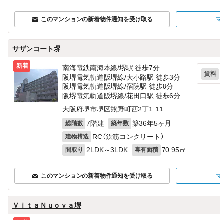
このマンションの新着物件通知を受け取る
サザンコート堺
新着
南海電鉄南海本線/堺駅 徒歩7分
賃料
阪堺電気軌道阪堺線/大小路駅 徒歩3分
阪堺電気軌道阪堺線/宿院駅 徒歩8分
阪堺電気軌道阪堺線/花田口駅 徒歩6分
大阪府堺市堺区熊野町西2丁1-11
7階建
築36年5ヶ月
総階数
築年数
RC（鉄筋コンクリート）
建物構造
2LDK～3LDK
70.95㎡
間取り
専有面積
このマンションの新着物件通知を受け取る
ＶｉｔａＮｕｏｖａ堺