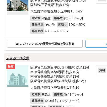
阪堺電気軌道阪堺線/東湊駅 徒歩14分
阪和線/百舌鳥駅 徒歩17分
大阪府堺市堺区旭ヶ丘中町1丁6-27
4階建
築36年6ヶ月
総階数
築年数
その他
1DK～2DK
建物構造
間取り
43.00～49.00㎡
専有面積
このマンションの新着物件通知を受け取る
ふぁみーゆ安井
新着
阪堺電気軌道阪堺線/寺地町駅 徒歩11分
賃料
南海電鉄南海本線/堺駅 徒歩15分
南海電鉄高野線/堺東駅 徒歩13分
阪堺電気軌道阪堺線/宿院駅 徒歩12分
大阪府堺市堺区中安井町1丁4-10
8階建
築41年5ヶ月
総階数
築年数
RC（鉄筋コンクリート）
建物構造