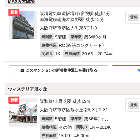
MAXIV大阪堺
新着
阪堺電気軌道阪堺線/宿院駅 徒歩4分
賃料
南海電鉄南海本線/堺駅 徒歩13分
大阪府堺市堺区大町東3丁1-9
9階建
築6年9ヶ月
総階数
築年数
RC（鉄筋コンクリート）
建物構造
1K
20.65～20.74㎡
間取り
専有面積
このマンションの新着物件通知を受け取る
ウィステリア旭ヶ丘
新着
阪和線/上野芝駅 徒歩19分
賃料
大阪府堺市堺区旭ヶ丘南町3丁2-31
5階建
築36年1ヶ月
総階数
築年数
その他
1R～2LDK
建物構造
間取り
16.00～45.00㎡
専有面積