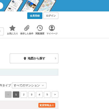
会員登録
ログイン
お気に入り
保存した条件
閲覧履歴
マイページ
地図から探す
件タイプ
<
1
2
3
4
5
>
賃貸情報あり