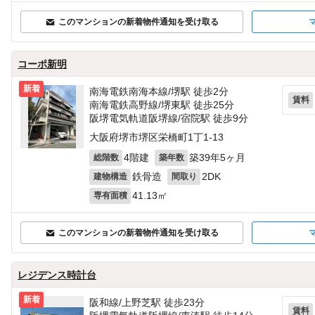
このマンションの新着物件通知を受け取る
コーポ新明
新着
南海電鉄南海本線/堺駅 徒歩2分
賃料
南海電鉄高野線/堺東駅 徒歩25分
阪堺電気軌道阪堺線/宿院駅 徒歩9分
大阪府堺市堺区栄橋町1丁1-13
4階建
築39年5ヶ月
総階数
築年数
鉄骨造
2DK
建物構造
間取り
41.13㎡
専有面積
このマンションの新着物件通知を受け取る
レジデンス時計台
新着
阪和線/上野芝駅 徒歩23分
賃料