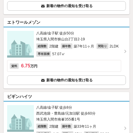
新着の物件の通知を受け取る
エトワールメゾン
八高線/金子駅 徒歩50分
埼玉県入間市狭山台2丁目2-19
2階建
築7年11ヶ月
2LDK
総階数
築年数
間取り
57.07㎡
専有面積
6.75
万円
賃料
新着の物件の通知を受け取る
ビギンハイツ
八高線/金子駅 徒歩8分
西武池袋・豊島線/元加治駅 徒歩60分
埼玉県入間市南峯355番1号
2階建
築33年11ヶ月
総階数
築年数