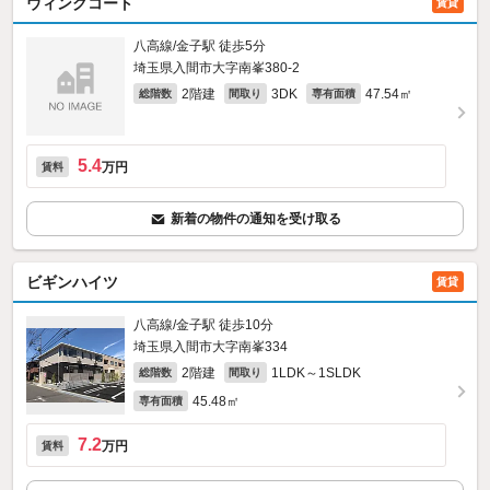
ウィングコート
賃貸
八高線/金子駅 徒歩5分
埼玉県入間市大字南峯380‐2
2階建
3DK
47.54㎡
総階数
間取り
専有面積
5.4
万円
賃料
新着の物件の通知を受け取る
ビギンハイツ
賃貸
八高線/金子駅 徒歩10分
埼玉県入間市大字南峯334
2階建
1LDK～1SLDK
総階数
間取り
45.48㎡
専有面積
7.2
万円
賃料