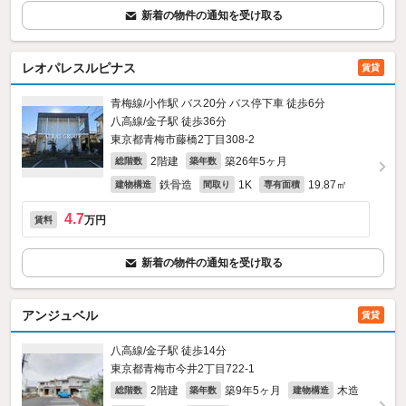
新着の物件の通知を受け取る
レオパレスルピナス
賃貸
青梅線/小作駅 バス20分 バス停下車 徒歩6分
八高線/金子駅 徒歩36分
東京都青梅市藤橋2丁目308‐2
2階建
築26年5ヶ月
総階数
築年数
鉄骨造
1K
19.87㎡
建物構造
間取り
専有面積
4.7
万円
賃料
新着の物件の通知を受け取る
アンジュベル
賃貸
八高線/金子駅 徒歩14分
東京都青梅市今井2丁目722‐1
2階建
築9年5ヶ月
木造
総階数
築年数
建物構造