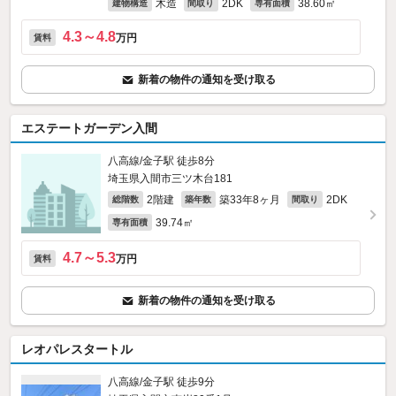
木造
2DK
38.60㎡
建物構造
間取り
専有面積
4.3～4.8
万円
賃料
新着の物件の通知を受け取る
エステートガーデン入間
八高線/金子駅 徒歩8分
埼玉県入間市三ツ木台181
2階建
築33年8ヶ月
2DK
総階数
築年数
間取り
39.74㎡
専有面積
4.7～5.3
万円
賃料
新着の物件の通知を受け取る
レオパレスタートル
八高線/金子駅 徒歩9分