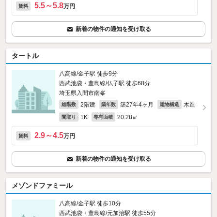
5.5～5.8
万円
賃料
新着の物件の通知を受け取る
タートル
八高線/金子駅 徒歩9分
西武池袋・豊島線/仏子駅 徒歩68分
埼玉県入間市南峯
2階建
築27年4ヶ月
木造
総階数
築年数
建物構造
1K
20.28㎡
間取り
専有面積
2.9～4.5
万円
賃料
新着の物件の通知を受け取る
メゾンドファミール
八高線/金子駅 徒歩10分
西武池袋・豊島線/元加治駅 徒歩55分