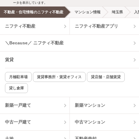
ータを表示しています。
不動産・住宅情報のニフティ不動産
マンション情報
埼玉県
入
ニフティ不動産
ニフティ不動産アプリ
＼Because／ ニフティ不動産
賃貸
月極駐車場
賃貸事務所・賃貸オフィス
貸店舗・店舗賃貸
貸し倉庫
新築一戸建て
新築マンション
中古一戸建て
中古マンション
土地
不動産売却