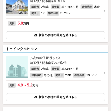
埼玉県入間市南峯80番1号
2階建
築27年4ヶ月
木造
総階数
築年数
建物構造
1K
20.28㎡
間取り
専有面積
5.8
万円
賃料
新着の物件の通知を受け取る
トゥインクルヒルマ
八高線/金子駅 徒歩7分
埼玉県入間市南峯278番2号
2階建
築33年5ヶ月
総階数
築年数
その他
2DK
39.66㎡
建物構造
間取り
専有面積
4.9～5.2
万円
賃料
新着の物件の通知を受け取る