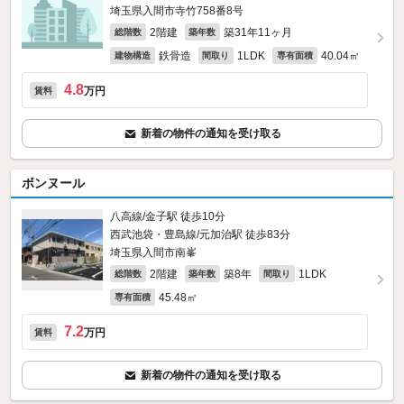
埼玉県入間市寺竹758番8号
2階建
築31年11ヶ月
総階数
築年数
鉄骨造
1LDK
40.04㎡
建物構造
間取り
専有面積
4.8
万円
賃料
新着の物件の通知を受け取る
ボンヌール
八高線/金子駅 徒歩10分
西武池袋・豊島線/元加治駅 徒歩83分
埼玉県入間市南峯
2階建
築8年
1LDK
総階数
築年数
間取り
45.48㎡
専有面積
7.2
万円
賃料
新着の物件の通知を受け取る