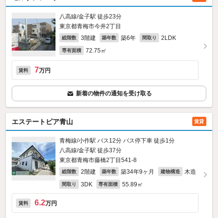
八高線/金子駅 徒歩23分
東京都青梅市今井2丁目
3階建
築6年
2LDK
総階数
築年数
間取り
72.75㎡
専有面積
7
万円
賃料
新着の物件の通知を受け取る
エステートピア青山
賃貸
青梅線/小作駅 バス12分 バス停下車 徒歩1分
八高線/金子駅 徒歩37分
東京都青梅市藤橋2丁目541‐8
2階建
築34年9ヶ月
木造
総階数
築年数
建物構造
3DK
55.89㎡
間取り
専有面積
6.2
万円
賃料