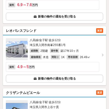
6.9～7.6
万円
賃料
新着の物件の通知を受け取る
レオパレスフレンド
賃貸
八高線/金子駅 徒歩12分
埼玉県入間市南峯255番1号
2階建
築17年10ヶ月
総階数
築年数
木造
1K
26.49㎡
建物構造
間取り
専有面積
4.9～5
万円
賃料
新着の物件の通知を受け取る
クリザンテムピエール
賃貸
八高線/金子駅 徒歩22分
埼玉県入間市上谷ケ貫