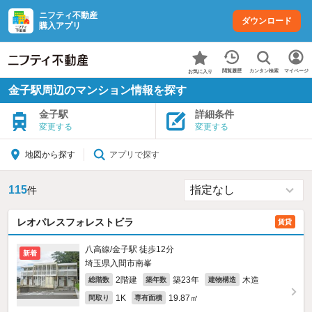
ニフティ不動産
ダウンロード
購入アプリ
カンタン検索
閲覧履歴
マイページ
お気に入り
金子駅周辺のマンション情報を探す
金子駅
詳細条件
変更する
変更する
アプリで探す
地図から探す
115
件
レオパレスフォレストビラ
賃貸
八高線/金子駅 徒歩12分
新着
埼玉県入間市南峯
2階建
築23年
木造
総階数
築年数
建物構造
1K
19.87㎡
間取り
専有面積