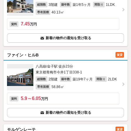
3階建
築1年5ヶ月
1LDK
総階数
築年数
間取り
40.13㎡
専有面積
7.45
万円
賃料
新着の物件の通知を受け取る
ファイン・ヒルB
賃貸
八高線/金子駅 徒歩23分
東京都青梅市今井1丁目338‐1
2階建
築19年7ヶ月
2LDK
総階数
築年数
間取り
58.86㎡
専有面積
5.9～6.05
万円
賃料
新着の物件の通知を受け取る
モルゲンレーテ
賃貸