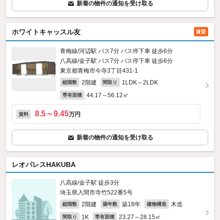
新着の物件の通知を受け取る
ホワイトキャッスル友
賃貸
青梅線/河辺駅 バス7分 バス停下車 徒歩6分
八高線/金子駅 バス7分 バス停下車 徒歩6分
東京都青梅市今寺3丁目431‐1
2階建
1LDK～2LDK
総階数
間取り
44.17～56.12㎡
専有面積
8.5～9.45
万円
賃料
新着の物件の通知を受け取る
レオパレスHAKUBA
八高線/金子駅 徒歩3分
埼玉県入間市寺竹522番5号
2階建
築18年
木造
総階数
築年数
建物構造
1K
23.27～28.15㎡
間取り
専有面積