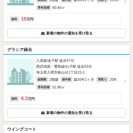
2階建
築18年2ヶ月
1LDK
60.40㎡
専有面積
10
万円
賃料
新着の物件の通知を受け取る
グラシア緑台
八高線/金子駅 徒歩57分
西武池袋・豊島線/仏子駅 徒歩53分
埼玉県入間市狭山台1丁目23-1
2階建
築20年1ヶ月
2DK
総階数
築年数
間取り
52.90㎡
専有面積
6.3
万円
賃料
新着の物件の通知を受け取る
ウイングコート