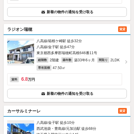
新着の物件の通知を受け取る
ラジオン瑞穂
賃貸
八高線/箱根ケ崎駅 徒歩32分
八高線/金子駅 徒歩47分
東京都西多摩郡瑞穂町高根646番11号
2階建
築33年6ヶ月
2LDK
総階数
築年数
間取り
47.50㎡
専有面積
6.8
万円
賃料
新着の物件の通知を受け取る
カーサルミナーレ
賃貸
八高線/金子駅 徒歩10分
西武池袋・豊島線/元加治駅 徒歩68分