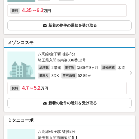
4.35～6.3
万円
賃料
新着の物件の通知を受け取る
メゾンコスモ
八高線/金子駅 徒歩8分
埼玉県入間市南峯336番12号
2階建
築36年9ヶ月
木造
総階数
築年数
建物構造
3DK
52.89㎡
間取り
専有面積
4.7～5.2
万円
賃料
新着の物件の通知を受け取る
ミタニコーポ
八高線/金子駅 徒歩2分
埼玉県入間市南峯415-1