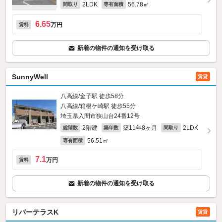
2LDK
56.78㎡
間取り
専有面積
6.65
万円
賃料
新着の物件の通知を受け取る
SunnyWell
賃貸
八高線/金子駅 徒歩58分
八高線/箱根ケ崎駅 徒歩55分
埼玉県入間市狭山台24番12号
2階建
築11年8ヶ月
2LDK
総階数
築年数
間取り
56.51㎡
専有面積
7.1
万円
賃料
新着の物件の通知を受け取る
リバーテラスK
賃貸