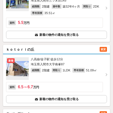
埼玉県入間市三ツ木台145
2階建
築32年4ヶ月
2DK
総階数
築年数
間取り
35.51㎡
専有面積
5.5
万円
賃料
新着の物件の通知を受け取る
ｋｏｔｏｒｉの丘
賃貸
八高線/金子駅 徒歩12分
新着
埼玉県入間市大字南峯87
2階建
1LDK
51.09㎡
総階数
間取り
専有面積
6.5～6.7
万円
賃料
新着の物件の通知を受け取る