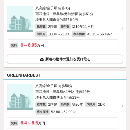
八高線/金子駅 徒歩3分
西武池袋・豊島線/元加治駅 徒歩61分
埼玉県入間市寺竹557番1号
2階建
築10年11ヶ月
総階数
築年数
1LDK～2LDK
45.15～56.49㎡
間取り
専有面積
6～6.95
万円
賃料
新着の物件の通知を受け取る
GREENHARBEST
八高線/金子駅 徒歩50分
西武池袋・豊島線/仏子駅 徒歩54分
埼玉県入間市狭山台4番23号
2階建
築20年
2DK
総階数
築年数
間取り
52.80～52.99㎡
専有面積
6.4～6.6
万円
賃料