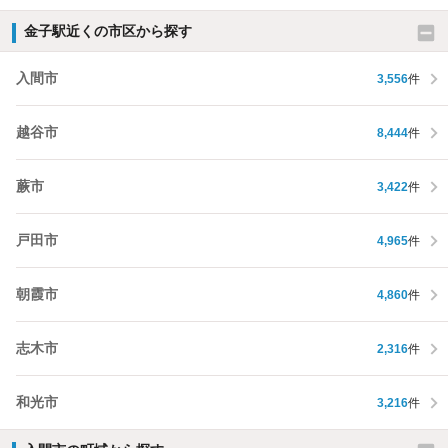
金子駅近くの市区から探す
入間市
3,556
件
越谷市
8,444
件
蕨市
3,422
件
戸田市
4,965
件
朝霞市
4,860
件
志木市
2,316
件
和光市
3,216
件