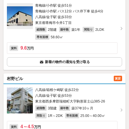
青梅線/小作駅 徒歩51分
青梅線/小作駅 バス12分 バス停下車 徒歩4分
八高線/金子駅 徒歩33分
東京都青梅市今井1丁目
2階建
築1年
2LDK
総階数
築年数
間取り
58.60㎡
専有面積
9.6
万円
賃料
新着の物件の通知を受け取る
村野ビル
賃貸
八高線/箱根ケ崎駅 徒歩22分
八高線/金子駅 徒歩53分
東京都西多摩郡瑞穂町大字駒形富士山385‐26
3階建
築37年10ヶ月
総階数
築年数
1R～2DK
25.00～40.00㎡
間取り
専有面積
4～4.5
万円
賃料