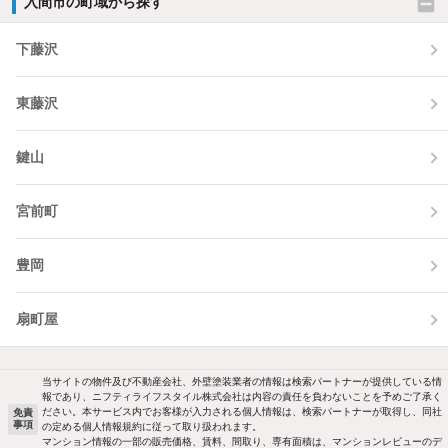
入間市の町域から探す
下藤沢
東藤沢
鍵山
宮前町
豊岡
扇町屋
当サイトの物件及び不動産会社、外壁塗装業者の情報は検索パートナーが提供している情
報であり、ニフティライフスタイル株式会社は内容の責任を負わないことを予めご了承く
ださい。本サービス内でお客様が入力される個人情報は、検索パートナーが取得し、同社
免責
事項
の定める個人情報規約に従って取り扱われます。
マンション情報の一部の販売価格、賃料、間取り、専有面積は、マンションレビューのデ