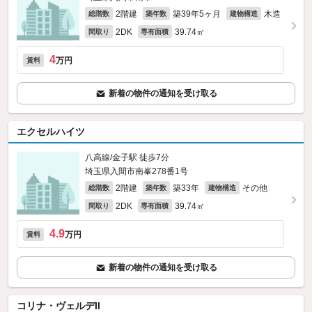
2階建
築39年5ヶ月
木造
総階数
築年数
建物構造
2DK
39.74㎡
間取り
専有面積
4
万円
賃料
新着の物件の通知を受け取る
エクセルハイツ
八高線/金子駅 徒歩7分
埼玉県入間市南峯278番1号
2階建
築33年
その他
総階数
築年数
建物構造
2DK
39.74㎡
間取り
専有面積
4.9
万円
賃料
新着の物件の通知を受け取る
コリナ・ヴェルデII