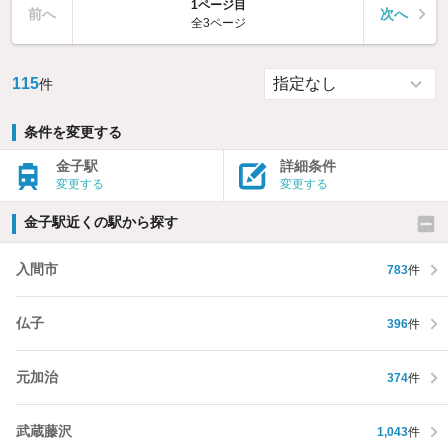
1ページ目
前へ
次へ
全3ページ
115
件
条件を変更する
金子駅
詳細条件
変更する
変更する
金子駅近くの駅から探す
入間市
783
件
仏子
396
件
元加治
374
件
武蔵藤沢
1,043
件