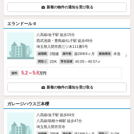
新着の物件の通知を受け取る
エランドール II
八高線/金子駅 徒歩15分
西武池袋・豊島線/仏子駅 徒歩49分
埼玉県入間市西三ツ木111番5号
2階建
築28年6ヶ月
木造
総階数
築年数
建物構造
2DK
40.05～40.57㎡
間取り
専有面積
5.2～5.6
万円
賃料
新着の物件の通知を受け取る
ガレージハウス三本櫻
八高線/金子駅 徒歩64分
八高線/箱根ケ崎駅 徒歩47分
埼玉県入間市宮寺
総階数
築年数
間取り