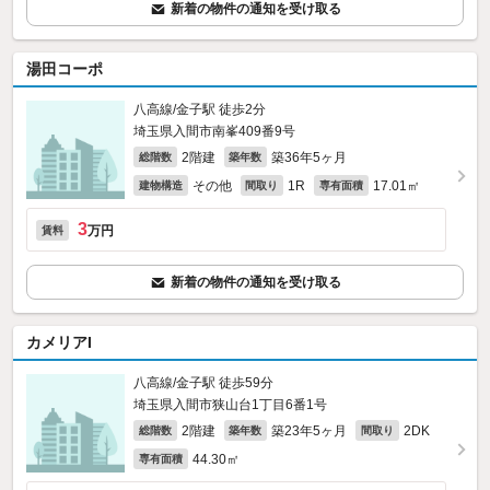
新着の物件の通知を受け取る
湯田コーポ
八高線/金子駅 徒歩2分
埼玉県入間市南峯409番9号
2階建
築36年5ヶ月
総階数
築年数
その他
1R
17.01㎡
建物構造
間取り
専有面積
3
万円
賃料
新着の物件の通知を受け取る
カメリアI
八高線/金子駅 徒歩59分
埼玉県入間市狭山台1丁目6番1号
2階建
築23年5ヶ月
2DK
総階数
築年数
間取り
44.30㎡
専有面積