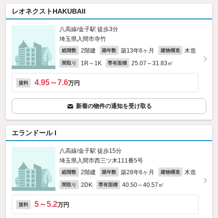
レオネクストHAKUBAII
八高線/金子駅 徒歩3分
埼玉県入間市寺竹
2階建
築13年6ヶ月
木造
総階数
築年数
建物構造
1R～1K
25.07～31.83㎡
間取り
専有面積
4.95～7.6
万円
賃料
新着の物件の通知を受け取る
エランドール I
八高線/金子駅 徒歩15分
埼玉県入間市西三ツ木111番5号
2階建
築28年6ヶ月
木造
総階数
築年数
建物構造
2DK
40.50～40.57㎡
間取り
専有面積
5～5.2
万円
賃料