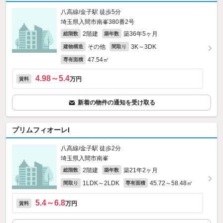
八高線/金子駅 徒歩5分
埼玉県入間市南峯380番2号
2階建
築36年5ヶ月
総階数
築年数
その他
3K～3DK
建物構造
間取り
47.54㎡
専有面積
4.98～5.4
万円
賃料
新着の物件の通知を受け取る
プリムフィオーレI
八高線/金子駅 徒歩2分
埼玉県入間市南峯
2階建
築21年2ヶ月
総階数
築年数
1LDK～2LDK
45.72～58.48㎡
間取り
専有面積
5.4～6.8
万円
賃料