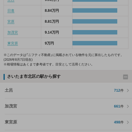
日進
8.84万円
宮原
8.81万円
加茂宮
9.14万円
東宮原
9万円
※このデータは「ニフティ不動産」に掲載されている物件を元に算出したものです。
(2026年8月7日現在)
※相場情報はあくまで参考値です。目安として活用ください。
さいたま市北区の駅から探す
土呂
712
件
加茂宮
661
件
東宮原
498
件