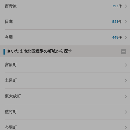
吉野原
393
件
日進
541
件
今羽
448
件
さいたま市北区近隣の町域から探す
宮原町
土呂町
東大成町
植竹町
今羽町