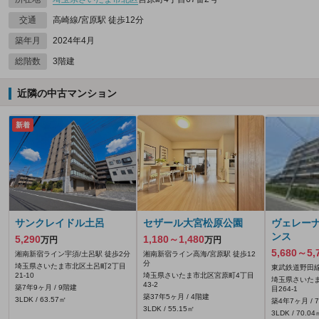
交通
高崎線/宮原駅 徒歩12分
築年月
2024年4月
総階数
3階建
近隣の中古マンション
新着
サンクレイドル土呂
セザール大宮松原公園
ヴェレー
ンス
5,290
1,180～1,480
万円
万円
5,680～5,
湘南新宿ライン宇須/土呂駅 徒歩2分
湘南新宿ライン高海/宮原駅 徒歩12
分
埼玉県さいたま市北区土呂町2丁目
東武鉄道野田線
21-10
埼玉県さいたま市北区宮原町4丁目
埼玉県さいた
43-2
築7年9ヶ月 / 9階建
目264‐1
築37年5ヶ月 / 4階建
3LDK / 63.57㎡
築4年7ヶ月 / 
3LDK / 55.15㎡
3LDK / 70.04