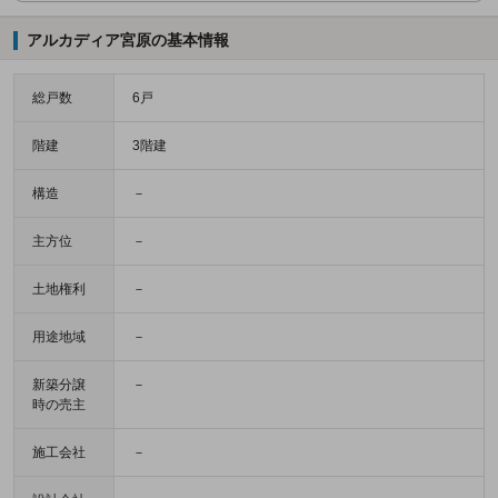
アルカディア宮原の基本情報
総戸数
6戸
階建
3階建
構造
－
主方位
－
土地権利
－
用途地域
－
新築分譲
－
時の売主
施工会社
－