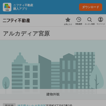
ニフティ不動産
ダウンロード
購入アプリ
カンタン検索
閲覧履歴
マイページ
お気に入り
アルカディア宮原
建物外観
所在地
埼玉県
さいたま市北区
宮原町4丁目67番2号