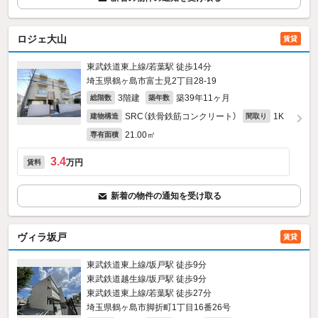
ロジェ大山
賃貸
東武鉄道東上線/若葉駅 徒歩14分
埼玉県鶴ヶ島市富士見2丁目28-19
3階建
築39年11ヶ月
総階数
築年数
SRC（鉄骨鉄筋コンクリート）
1K
建物構造
間取り
21.00㎡
専有面積
3.4
万円
賃料
新着の物件の通知を受け取る
ヴィラ坂戸
賃貸
東武鉄道東上線/坂戸駅 徒歩9分
東武鉄道越生線/坂戸駅 徒歩9分
東武鉄道東上線/若葉駅 徒歩27分
埼玉県鶴ヶ島市脚折町1丁目16番26号