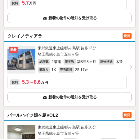
5.7
万円
賃料
新着の物件の通知を受け取る
クレイノティアラ
賃貸
東武鉄道東上線/鶴ヶ島駅 徒歩13分
新着
埼玉県鶴ヶ島市五味ヶ谷
2階建
築8年8ヶ月
木造
総階数
築年数
建物構造
1K
25.17㎡
間取り
専有面積
5.3～8.6
万円
賃料
新着の物件の通知を受け取る
パールハイツ鶴ヶ島VOL2
賃貸
東武鉄道東上線/鶴ヶ島駅 徒歩10分
埼玉県鶴ヶ島市五味ヶ谷