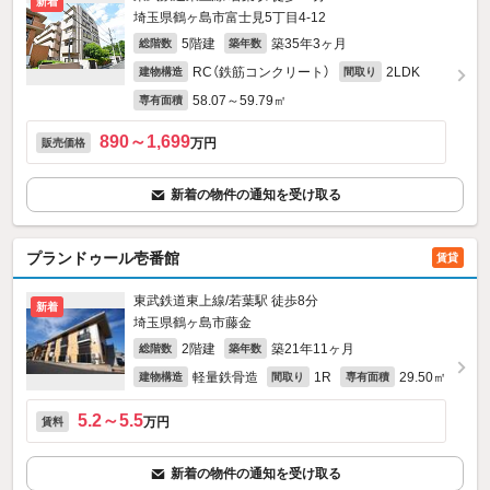
新着
埼玉県鶴ヶ島市富士見5丁目4-12
5階建
築35年3ヶ月
総階数
築年数
RC（鉄筋コンクリート）
2LDK
建物構造
間取り
58.07～59.79㎡
専有面積
890～1,699
万円
販売価格
新着の物件の通知を受け取る
プランドゥール壱番館
賃貸
東武鉄道東上線/若葉駅 徒歩8分
新着
埼玉県鶴ヶ島市藤金
2階建
築21年11ヶ月
総階数
築年数
軽量鉄骨造
1R
29.50㎡
建物構造
間取り
専有面積
5.2～5.5
万円
賃料
新着の物件の通知を受け取る