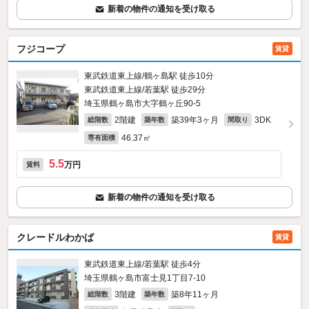
新着の物件の通知を受け取る
フジコープ
賃貸
東武鉄道東上線/鶴ヶ島駅 徒歩10分
東武鉄道東上線/若葉駅 徒歩29分
埼玉県鶴ヶ島市大字鶴ヶ丘90‐5
2階建
築39年3ヶ月
3DK
総階数
築年数
間取り
46.37㎡
専有面積
5.5
万円
賃料
新着の物件の通知を受け取る
クレードルわかば
賃貸
東武鉄道東上線/若葉駅 徒歩4分
埼玉県鶴ヶ島市富士見1丁目7-10
3階建
築8年11ヶ月
総階数
築年数