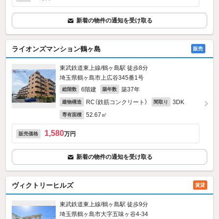
新着の物件の通知を受け取る
ライオンズマンション鶴ヶ島
販売
東武鉄道東上線/鶴ヶ島駅 徒歩8分
埼玉県鶴ヶ島市上広谷345番1号
6階建
築37年
総階数
築年数
RC（鉄筋コンクリート）
3DK
建物構造
間取り
52.67㎡
専有面積
1,580
万円
販売価格
新着の物件の通知を受け取る
ヴィクトリーヒルズ
賃貸
東武鉄道東上線/鶴ヶ島駅 徒歩9分
埼玉県鶴ヶ島市大字五味ヶ谷4‐34