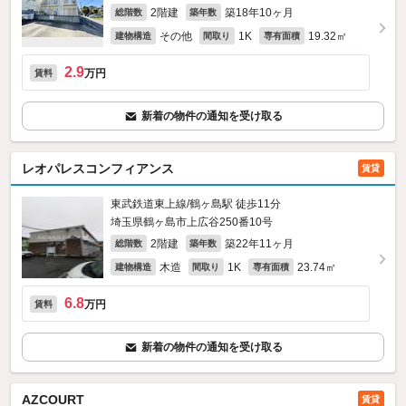
2階建
築18年10ヶ月
総階数
築年数
その他
1K
19.32㎡
建物構造
間取り
専有面積
2.9
万円
賃料
新着の物件の通知を受け取る
レオパレスコンフィアンス
賃貸
東武鉄道東上線/鶴ヶ島駅 徒歩11分
埼玉県鶴ヶ島市上広谷250番10号
2階建
築22年11ヶ月
総階数
築年数
木造
1K
23.74㎡
建物構造
間取り
専有面積
6.8
万円
賃料
新着の物件の通知を受け取る
AZCOURT
賃貸