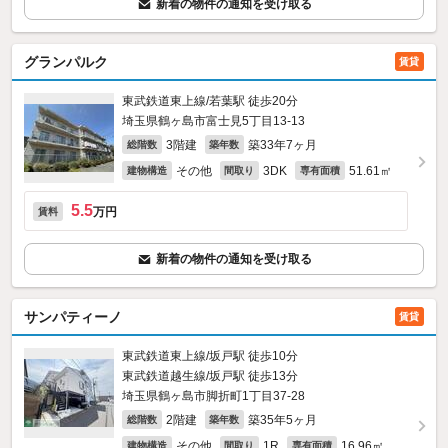
新着の物件の通知を受け取る
グランパルク
賃貸
東武鉄道東上線/若葉駅 徒歩20分
埼玉県鶴ヶ島市富士見5丁目13-13
3階建
築33年7ヶ月
総階数
築年数
その他
3DK
51.61㎡
建物構造
間取り
専有面積
5.5
万円
賃料
新着の物件の通知を受け取る
サンパティーノ
賃貸
東武鉄道東上線/坂戸駅 徒歩10分
東武鉄道越生線/坂戸駅 徒歩13分
埼玉県鶴ヶ島市脚折町1丁目37-28
2階建
築35年5ヶ月
総階数
築年数
その他
1R
16.96㎡
建物構造
間取り
専有面積