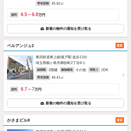
45.92㎡
専有面積
6.5～6.8
万円
賃料
新着の物件の通知を受け取る
ベルアンジュ2
賃貸
東武鉄道東上線/坂戸駅 徒歩13分
埼玉県鶴ヶ島市脚折町2丁目9-1
2階建
その他
2DK
総階数
建物構造
間取り
46.41㎡
専有面積
6.7～7
万円
賃料
新着の物件の通知を受け取る
かさまビル9
賃貸