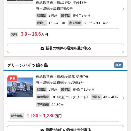
東武鉄道東上線/坂戸駅 徒歩18分
埼玉県鶴ヶ島市脚折0番
2階建
築4年3ヶ月
総階数
築年数
1K～4LDK
28.25～93.14㎡
間取り
専有面積
3.9～16.6
万円
賃料
新着の物件の通知を受け取る
グリーンハイツ鶴ヶ島
販売
東武鉄道東上線/鶴ヶ島駅 徒歩7分
新着
埼玉県鶴ヶ島市鶴ヶ丘76番2号
5階建
築45年10ヶ月
総階数
築年数
RC（鉄筋コンクリート）
4K～4DK
建物構造
間取り
59.30㎡
専有面積
1,180～1,280
万円
販売価格
新着の物件の通知を受け取る