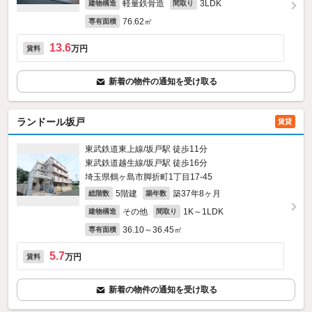
軽量鉄骨造
3LDK
建物構造
間取り
76.62㎡
専有面積
13.6
万円
賃料
新着の物件の通知を受け取る
ランドール坂戸
賃貸
東武鉄道東上線/坂戸駅 徒歩11分
東武鉄道越生線/坂戸駅 徒歩16分
埼玉県鶴ヶ島市脚折町1丁目17-45
5階建
築37年8ヶ月
総階数
築年数
その他
1K～1LDK
建物構造
間取り
36.10～36.45㎡
専有面積
5.7
万円
賃料
新着の物件の通知を受け取る