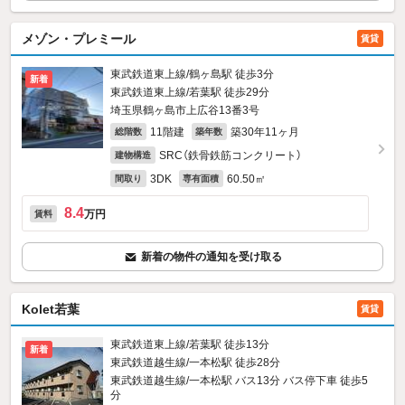
メゾン・プレミール
賃貸
東武鉄道東上線/鶴ヶ島駅 徒歩3分
新着
東武鉄道東上線/若葉駅 徒歩29分
埼玉県鶴ヶ島市上広谷13番3号
11階建
築30年11ヶ月
総階数
築年数
SRC（鉄骨鉄筋コンクリート）
建物構造
3DK
60.50㎡
間取り
専有面積
8.4
万円
賃料
新着の物件の通知を受け取る
Kolet若葉
賃貸
東武鉄道東上線/若葉駅 徒歩13分
新着
東武鉄道越生線/一本松駅 徒歩28分
東武鉄道越生線/一本松駅 バス13分 バス停下車 徒歩5
分