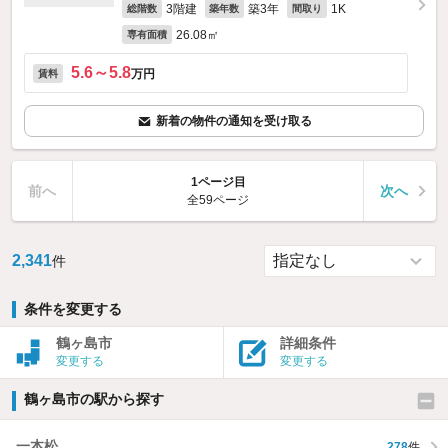
3階建
築3年
1K
総階数
築年数
間取り
26.08㎡
専有面積
5.6～5.8
万円
賃料
新着の物件の通知を受け取る
1ページ目
前へ
次へ
全59ページ
2,341
件
条件を変更する
鶴ヶ島市
詳細条件
変更する
変更する
鶴ヶ島市の駅から探す
一本松
278
件