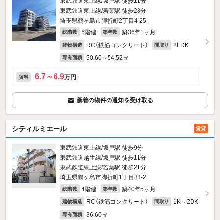
東武鉄道東上線/坂戸駅 徒歩11分
東武鉄道東上線/若葉駅 徒歩28分
埼玉県鶴ヶ島市脚折町2丁目4-25
6階建
築36年1ヶ月
総階数
築年数
RC（鉄筋コンクリート）
2LDK
建物構造
間取り
50.60～54.52㎡
専有面積
6.7～6.9
万円
賃料
新着の物件の通知を受け取る
シティルミエール
賃貸
東武鉄道東上線/坂戸駅 徒歩9分
東武鉄道越生線/坂戸駅 徒歩11分
東武鉄道東上線/若葉駅 徒歩21分
埼玉県鶴ヶ島市脚折町1丁目33-2
4階建
築40年5ヶ月
総階数
築年数
RC（鉄筋コンクリート）
1K～2DK
建物構造
間取り
36.60㎡
専有面積