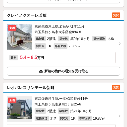
クレイノクオーレ若葉
賃貸
東武鉄道東上線/若葉駅 徒歩11分
新着
埼玉県鶴ヶ島市大字藤金894‐8
2階建
築9年10ヶ月
木造
総階数
築年数
建物構造
1K
25.89㎡
間取り
専有面積
5.4～8.5
万円
賃料
新着の物件の通知を受け取る
レオパレスサンモール新町
賃貸
東武鉄道越生線/一本松駅 徒歩11分
新着
埼玉県鶴ヶ島市新町2丁目25-6
2階建
築21年10ヶ月
総階数
築年数
木造
1K
19.87㎡
建物構造
間取り
専有面積