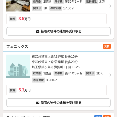
2階建
築36年2ヶ月
木造
総階数
築年数
建物構造
1K
17.00㎡
間取り
専有面積
3.5
万円
賃料
新着の物件の通知を受け取る
フェニックス
賃貸
東武鉄道東上線/坂戸駅 徒歩10分
東武鉄道東上線/若葉駅 徒歩29分
埼玉県鶴ヶ島市脚折町1丁目11-25
3階建
築44年5ヶ月
2DK
総階数
築年数
間取り
38.00㎡
専有面積
5.3
万円
賃料
新着の物件の通知を受け取る