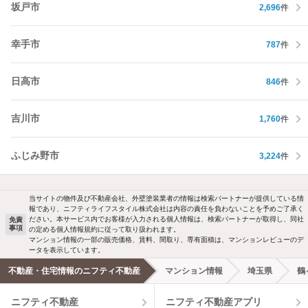
坂戸市
2,696
件
幸手市
787
件
日高市
846
件
吉川市
1,760
件
ふじみ野市
3,224
件
当サイトの物件及び不動産会社、外壁塗装業者の情報は検索パートナーが提供している情
報であり、ニフティライフスタイル株式会社は内容の責任を負わないことを予めご了承く
ださい。本サービス内でお客様が入力される個人情報は、検索パートナーが取得し、同社
免責
事項
の定める個人情報規約に従って取り扱われます。
マンション情報の一部の販売価格、賃料、間取り、専有面積は、マンションレビューのデ
ータを表示しています。
不動産・住宅情報のニフティ不動産
マンション情報
埼玉県
鶴
ニフティ不動産
ニフティ不動産アプリ