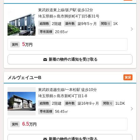
東武鉄道東上線/坂戸駅 徒歩12分
埼玉県鶴ヶ島市脚折町4丁目5番31号
2階建
築9年5ヶ月
1K
総階数
築年数
間取り
20.65㎡
専有面積
5
万円
賃料
新着の物件の通知を受け取る
メルヴェイユーB
賃貸
東武鉄道越生線/一本松駅 徒歩10分
埼玉県鶴ヶ島市新町4丁目1-8
2階建
築16年9ヶ月
1LDK
総階数
築年数
間取り
56.45㎡
専有面積
6.5
万円
賃料
新着の物件の通知を受け取る