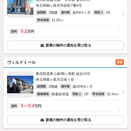
埼玉県鶴ヶ島市羽折町7番6号
3階建
築9年2ヶ月
2K
総階数
築年数
間取り
31.65㎡
専有面積
5.2
万円
賃料
新着の物件の通知を受け取る
ヴィルドミール
賃貸
東武鉄道東上線/鶴ヶ島駅 徒歩10分
埼玉県鶴ヶ島市五味ヶ谷
2階建
築20年6ヶ月
総階数
築年数
軽量鉄骨造
1R
32.44㎡
建物構造
間取り
専有面積
5～5.4
万円
賃料
新着の物件の通知を受け取る