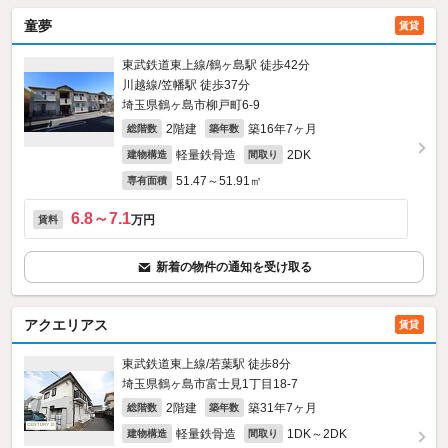
童夢
賃貸
東武鉄道東上線/鶴ヶ島駅 徒歩42分
川越線/笠幡駅 徒歩37分
埼玉県鶴ヶ島市柳戸町6-9
2階建
築16年7ヶ月
総階数
築年数
軽量鉄骨造
2DK
建物構造
間取り
51.47～51.91㎡
専有面積
6.8～7.1
万円
賃料
新着の物件の通知を受け取る
アクエリアス
賃貸
東武鉄道東上線/若葉駅 徒歩8分
埼玉県鶴ヶ島市富士見1丁目18-7
2階建
築31年7ヶ月
総階数
築年数
軽量鉄骨造
1DK～2DK
建物構造
間取り