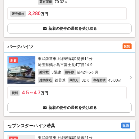
70.32㎡
専有面積
3,280
万円
販売価格
新着の物件の通知を受け取る
パークハイツ
賃貸
東武鉄道東上線/若葉駅 徒歩14分
新着
埼玉県鶴ヶ島市富士見4丁目14-9
3階建
築42年5ヶ月
総階数
築年数
鉄骨造
3DK
45.00㎡
建物構造
間取り
専有面積
4.5～4.7
万円
賃料
新着の物件の通知を受け取る
セブンスターハイツ若葉
販売
東武鉄道東上線/若葉駅 徒歩21分