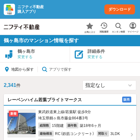
ニフティ不動産
ダウンロード
購入アプリ
カンタン検索
閲覧履歴
マイページ
お気に入り
鶴ヶ島市のマンション情報を探す
鶴ヶ島市
詳細条件
変更する
変更する
アプリで探す
地図から探す
2,341
件
レーベンハイム若葉ブライトマークス
販売
東武鉄道東上線/若葉駅 徒歩9分
新着
埼玉県鶴ヶ島市藤金864番3号
15階建
築18年6ヶ月
総階数
築年数
RC（鉄筋コンクリート）
3LDK
建物構造
間取り