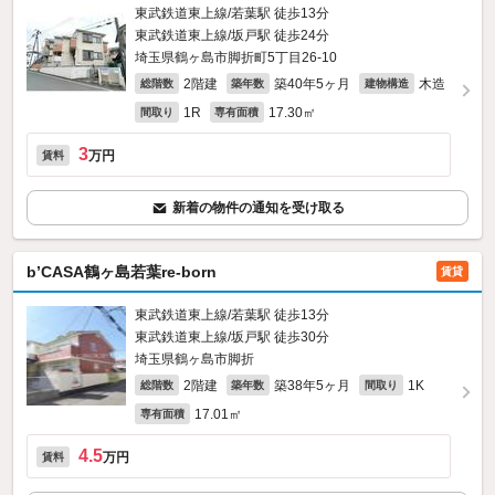
東武鉄道東上線/若葉駅 徒歩13分
東武鉄道東上線/坂戸駅 徒歩24分
埼玉県鶴ヶ島市脚折町5丁目26-10
2階建
築40年5ヶ月
木造
総階数
築年数
建物構造
1R
17.30㎡
間取り
専有面積
3
万円
賃料
新着の物件の通知を受け取る
b’CASA鶴ヶ島若葉re-born
賃貸
東武鉄道東上線/若葉駅 徒歩13分
東武鉄道東上線/坂戸駅 徒歩30分
埼玉県鶴ヶ島市脚折
2階建
築38年5ヶ月
1K
総階数
築年数
間取り
17.01㎡
専有面積
4.5
万円
賃料