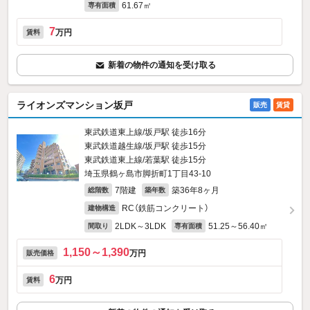
61.67㎡
専有面積
7
万円
賃料
新着の物件の通知を受け取る
ライオンズマンション坂戸
販売
賃貸
東武鉄道東上線/坂戸駅 徒歩16分
東武鉄道越生線/坂戸駅 徒歩15分
東武鉄道東上線/若葉駅 徒歩15分
埼玉県鶴ヶ島市脚折町1丁目43-10
7階建
築36年8ヶ月
総階数
築年数
RC（鉄筋コンクリート）
建物構造
2LDK～3LDK
51.25～56.40㎡
間取り
専有面積
1,150～1,390
万円
販売価格
6
万円
賃料