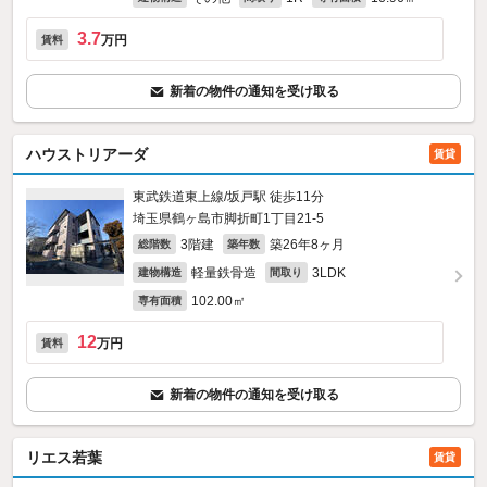
3.7
万円
賃料
新着の物件の通知を受け取る
ハウストリアーダ
賃貸
東武鉄道東上線/坂戸駅 徒歩11分
埼玉県鶴ヶ島市脚折町1丁目21-5
3階建
築26年8ヶ月
総階数
築年数
軽量鉄骨造
3LDK
建物構造
間取り
102.00㎡
専有面積
12
万円
賃料
新着の物件の通知を受け取る
リエス若葉
賃貸