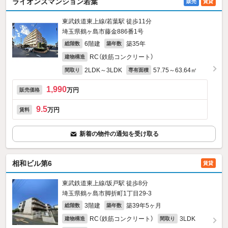
ライオンズマンション若葉
販売
賃貸
東武鉄道東上線/若葉駅 徒歩11分
埼玉県鶴ヶ島市藤金886番1号
6階建
築35年
総階数
築年数
RC（鉄筋コンクリート）
建物構造
2LDK～3LDK
57.75～63.64㎡
間取り
専有面積
1,990
万円
販売価格
9.5
万円
賃料
新着の物件の通知を受け取る
相和ビル第6
賃貸
東武鉄道東上線/坂戸駅 徒歩8分
埼玉県鶴ヶ島市脚折町1丁目29-3
3階建
築39年5ヶ月
総階数
築年数
RC（鉄筋コンクリート）
3LDK
建物構造
間取り