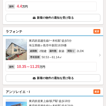
4.4
万円
賃料
新着の物件の通知を受け取る
ラフォンテ
賃貸
東武鉄道越生線/一本松駅 徒歩5分
埼玉県鶴ヶ島市中新田1639番
2階建
新築
2LDK
総階数
築年数
間取り
50.53～61.14㎡
専有面積
10.35～11.25
万円
賃料
新着の物件の通知を受け取る
アンソレイエ・I
賃貸
東武鉄道東上線/坂戸駅 徒歩18分
東武鉄道越生線/一本松駅 徒歩24分