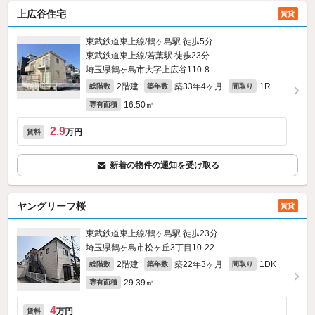
上広谷住宅
賃貸
東武鉄道東上線/鶴ヶ島駅 徒歩5分
東武鉄道東上線/若葉駅 徒歩23分
埼玉県鶴ヶ島市大字上広谷110‐8
2階建
築33年4ヶ月
1R
総階数
築年数
間取り
16.50㎡
専有面積
2.9
万円
賃料
新着の物件の通知を受け取る
ヤングリーフ桜
賃貸
東武鉄道東上線/鶴ヶ島駅 徒歩23分
埼玉県鶴ヶ島市松ヶ丘3丁目10-22
2階建
築22年3ヶ月
1DK
総階数
築年数
間取り
29.39㎡
専有面積
4
万円
賃料