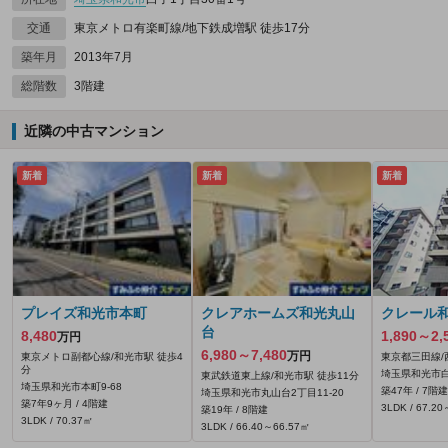
交通
東京メトロ有楽町線/地下鉄成増駅 徒歩17分
築年月
2013年7月
総階数
3階建
近隣の中古マンション
新着
新着
新着
プレイズ和光市本町
クレアホームズ和光丸山
クレール
台
8,480
1,890～2,
万円
6,980～7,480
万円
東京メトロ副都心線/和光市駅 徒歩4
東京都三田線/
分
埼玉県和光市白
東武鉄道東上線/和光市駅 徒歩11分
埼玉県和光市本町9-68
築47年 / 7階建
埼玉県和光市丸山台2丁目11-20
築7年9ヶ月 / 4階建
3LDK / 67.2
築19年 / 8階建
3LDK / 70.37㎡
3LDK / 66.40～66.57㎡