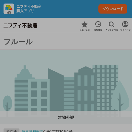
ニフティ不動産
ダウンロード
購入アプリ
カンタン検索
閲覧履歴
マイページ
お気に入り
フルール
建物外観
所在地
埼玉県
和光市
白子1丁目30番1号