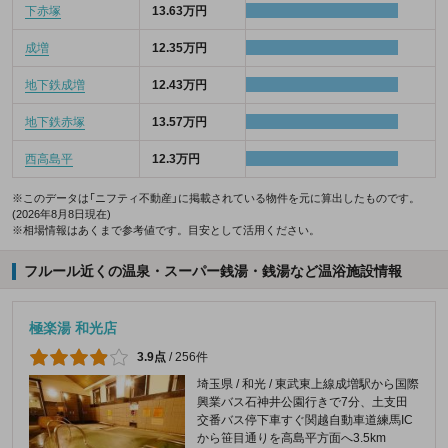
下赤塚
13.63万円
成増
12.35万円
地下鉄成増
12.43万円
地下鉄赤塚
13.57万円
西高島平
12.3万円
※このデータは「ニフティ不動産」に掲載されている物件を元に算出したものです。
(2026年8月8日現在)
※相場情報はあくまで参考値です。目安として活用ください。
フルール近くの温泉・スーパー銭湯・銭湯など温浴施設情報
極楽湯 和光店
3.9点
/
256件
埼玉県 / 和光 / 東武東上線成増駅から国際
興業バス石神井公園行きで7分、土支田
交番バス停下車すぐ関越自動車道練馬IC
から笹目通りを高島平方面へ3.5km