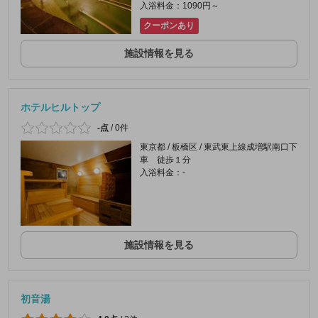
入浴料金：1090円～
クーポンあり
施設情報を見る
ホテルヒルトップ
-点
/
0件
東京都 / 板橋区 / 東武東上線成増駅南口下
車 徒歩１分
入浴料金：-
施設情報を見る
初音湯