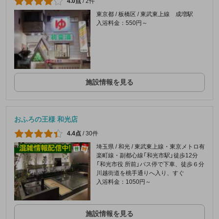
4.0点
/
2件
東京都 / 板橋区 / 東武東上線 成増駅
入浴料金：550円～
施設情報を見る
おふろの王様 和光店
4.4点
/
30件
埼玉県 / 和光 / 東武東上線・東京メトロ有
楽町線・副都心線「和光市駅」徒歩12分
「和光市役 所前」バス停で下車、徒歩６分
川越街道を桃手通りへ入り、すぐ
入浴料金：1050円～
施設情報を見る