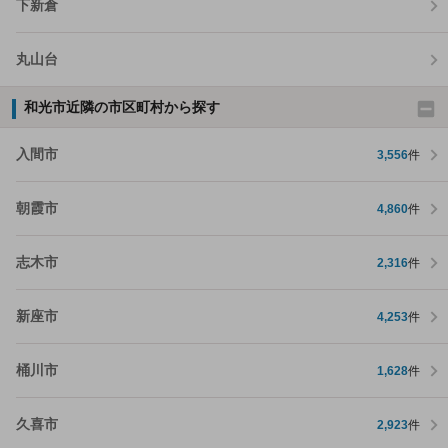
下新倉
丸山台
和光市近隣の市区町村から探す
入間市
3,556
件
朝霞市
4,860
件
志木市
2,316
件
新座市
4,253
件
桶川市
1,628
件
久喜市
2,923
件