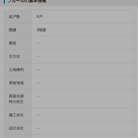
フルールの基本情報
総戸数
6戸
階建
3階建
構造
－
主方位
－
土地権利
－
用途地域
－
新築分譲
－
時の売主
施工会社
－
設計会社
－