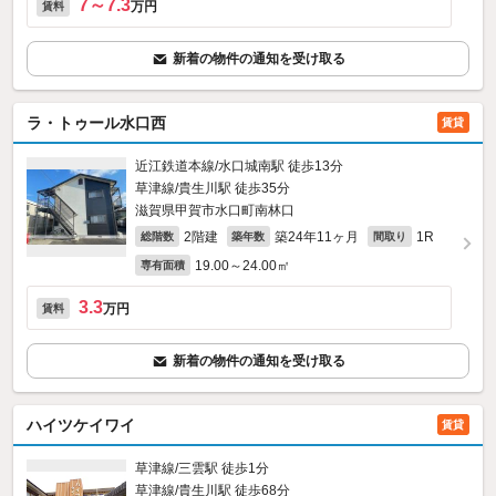
7～7.3
万円
賃料
新着の物件の通知を受け取る
ラ・トゥール水口西
賃貸
近江鉄道本線/水口城南駅 徒歩13分
草津線/貴生川駅 徒歩35分
滋賀県甲賀市水口町南林口
2階建
築24年11ヶ月
1R
総階数
築年数
間取り
19.00～24.00㎡
専有面積
3.3
万円
賃料
新着の物件の通知を受け取る
ハイツケイワイ
賃貸
草津線/三雲駅 徒歩1分
草津線/貴生川駅 徒歩68分