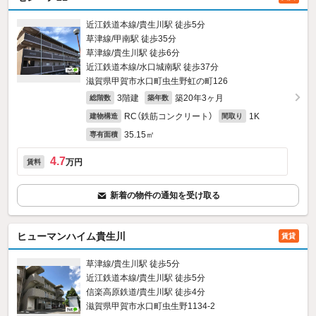
近江鉄道本線/貴生川駅 徒歩5分
草津線/甲南駅 徒歩35分
草津線/貴生川駅 徒歩6分
近江鉄道本線/水口城南駅 徒歩37分
滋賀県甲賀市水口町虫生野虹の町126
3階建
築20年3ヶ月
総階数
築年数
RC（鉄筋コンクリート）
1K
建物構造
間取り
35.15㎡
専有面積
4.7
万円
賃料
新着の物件の通知を受け取る
ヒューマンハイム貴生川
賃貸
草津線/貴生川駅 徒歩5分
近江鉄道本線/貴生川駅 徒歩5分
信楽高原鉄道/貴生川駅 徒歩4分
滋賀県甲賀市水口町虫生野1134‐2