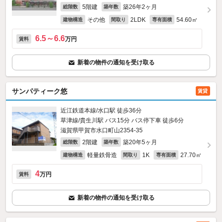
5階建
築26年2ヶ月
総階数
築年数
その他
2LDK
54.60㎡
建物構造
間取り
専有面積
6.5～6.6
万円
賃料
新着の物件の通知を受け取る
サンパティーク悠
賃貸
近江鉄道本線/水口駅 徒歩36分
草津線/貴生川駅 バス15分 バス停下車 徒歩6分
滋賀県甲賀市水口町山2354‐35
2階建
築20年5ヶ月
総階数
築年数
軽量鉄骨造
1K
27.70㎡
建物構造
間取り
専有面積
4
万円
賃料
新着の物件の通知を受け取る