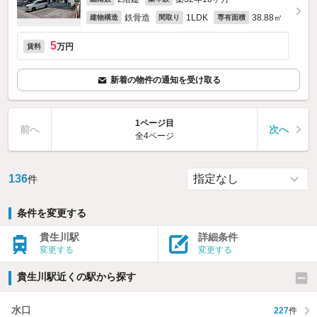
鉄骨造
1LDK
38.88㎡
建物構造
間取り
専有面積
5
万円
賃料
新着の物件の通知を受け取る
1ページ目
前へ
次へ
全4ページ
136
件
条件を変更する
貴生川駅
詳細条件
変更する
変更する
貴生川駅近くの駅から探す
水口
227
件