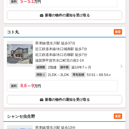
5～5.1
万円
賃料
新着の物件の通知を受け取る
コト丸
賃貸
草津線/貴生川駅 徒歩37分
近江鉄道本線/水口城南駅 徒歩7分
近江鉄道本線/水口石橋駅 徒歩7分
滋賀県甲賀市水口町宮の前2-14
2階建
築10年7ヶ月
総階数
築年数
2LDK～3LDK
53.61～68.54㎡
間取り
専有面積
8.6～9
万円
賃料
新着の物件の通知を受け取る
シャンセ虫生野
賃貸
草津線/貴生川駅 徒歩13分