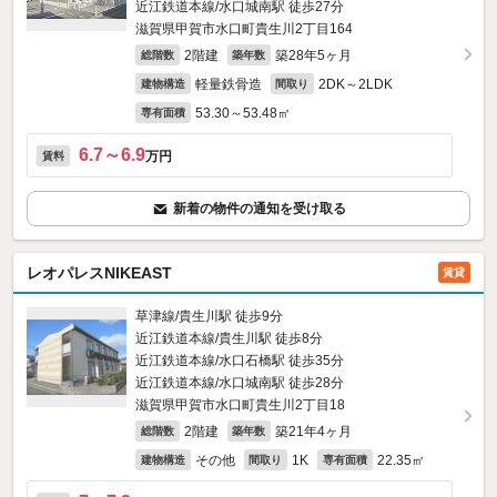
近江鉄道本線/水口城南駅 徒歩27分
滋賀県甲賀市水口町貴生川2丁目164
2階建
築28年5ヶ月
総階数
築年数
軽量鉄骨造
2DK～2LDK
建物構造
間取り
53.30～53.48㎡
専有面積
6.7～6.9
万円
賃料
新着の物件の通知を受け取る
レオパレスNIKEAST
賃貸
草津線/貴生川駅 徒歩9分
近江鉄道本線/貴生川駅 徒歩8分
近江鉄道本線/水口石橋駅 徒歩35分
近江鉄道本線/水口城南駅 徒歩28分
滋賀県甲賀市水口町貴生川2丁目18
2階建
築21年4ヶ月
総階数
築年数
その他
1K
22.35㎡
建物構造
間取り
専有面積