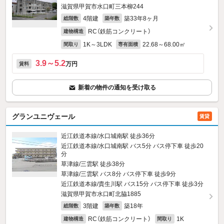
滋賀県甲賀市水口町三本柳244
4階建
築33年8ヶ月
総階数
築年数
RC（鉄筋コンクリート）
建物構造
1K～3LDK
22.68～68.00㎡
間取り
専有面積
3.9～5.2
万円
賃料
新着の物件の通知を受け取る
グランユニヴェール
賃貸
近江鉄道本線/水口城南駅 徒歩36分
近江鉄道本線/水口城南駅 バス5分 バス停下車 徒歩20
分
草津線/三雲駅 徒歩38分
草津線/三雲駅 バス8分 バス停下車 徒歩9分
近江鉄道本線/貴生川駅 バス15分 バス停下車 徒歩3分
滋賀県甲賀市水口町北脇1885
3階建
築18年
総階数
築年数
RC（鉄筋コンクリート）
1K
建物構造
間取り