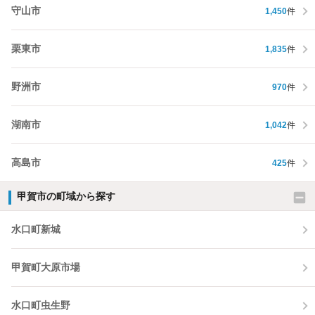
守山市
1,450
件
栗東市
1,835
件
野洲市
970
件
湖南市
1,042
件
高島市
425
件
甲賀市の町域から探す
水口町新城
甲賀町大原市場
水口町虫生野