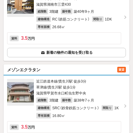
滋賀県湖南市三雲430
3階建
築40年9ヶ月
総階数
築年数
RC（鉄筋コンクリート）
1DK
建物構造
間取り
26.68㎡
専有面積
3.5
万円
賃料
新着の物件の通知を受け取る
メゾンエクラタン
賃貸
近江鉄道本線/貴生川駅 徒歩3分
草津線/貴生川駅 徒歩1分
滋賀県甲賀市水口町虫生野中央
3階建
築38年7ヶ月
総階数
築年数
SRC（鉄骨鉄筋コンクリート）
1K
建物構造
間取り
16.80㎡
専有面積
3.5
万円
賃料