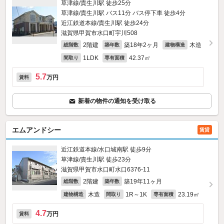
草津線/貴生川駅 徒歩25分
草津線/貴生川駅 バス11分 バス停下車 徒歩4分
近江鉄道本線/貴生川駅 徒歩24分
滋賀県甲賀市水口町宇川508
2階建
築18年2ヶ月
木造
総階数
築年数
建物構造
1LDK
42.37㎡
間取り
専有面積
5.7
万円
賃料
新着の物件の通知を受け取る
エムアンドシー
賃貸
近江鉄道本線/水口城南駅 徒歩9分
草津線/貴生川駅 徒歩23分
滋賀県甲賀市水口町水口6376‐11
2階建
築19年11ヶ月
総階数
築年数
木造
1R～1K
23.19㎡
建物構造
間取り
専有面積
4.7
万円
賃料