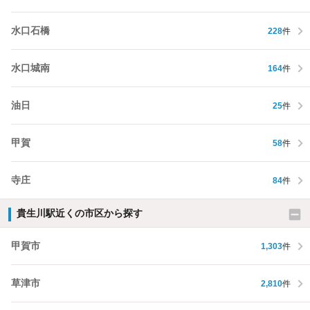
水口石橋
228
件
水口城南
164
件
油日
25
件
甲賀
58
件
寺庄
84
件
貴生川駅近くの市区から探す
甲賀市
1,303
件
草津市
2,810
件