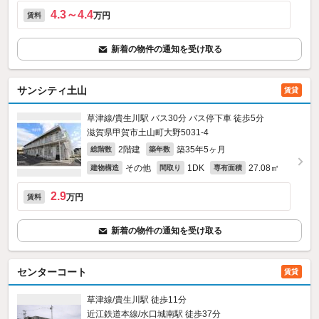
4.3～4.4
万円
賃料
新着の物件の通知を受け取る
サンシティ土山
賃貸
草津線/貴生川駅 バス30分 バス停下車 徒歩5分
滋賀県甲賀市土山町大野5031‐4
2階建
築35年5ヶ月
総階数
築年数
その他
1DK
27.08㎡
建物構造
間取り
専有面積
2.9
万円
賃料
新着の物件の通知を受け取る
センターコート
賃貸
草津線/貴生川駅 徒歩11分
近江鉄道本線/水口城南駅 徒歩37分