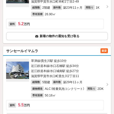
滋賀県甲賀市水口町本町2丁目2-49
2階建
築23年11ヶ月
1K
総階数
築年数
間取り
26.90㎡
専有面積
5.2
万円
賃料
新着の物件の通知を受け取る
サンセールイマムラ
賃貸
草津線/貴生川駅 徒歩10分
近江鉄道本線/水口石橋駅 徒歩34分
近江鉄道本線/水口城南駅 徒歩27分
滋賀県甲賀市水口町貴生川2丁目11
5階建
築29年11ヶ月
総階数
築年数
ALC（軽量気泡コンクリート）
2DK
建物構造
間取り
50.16㎡
専有面積
5.5
万円
賃料