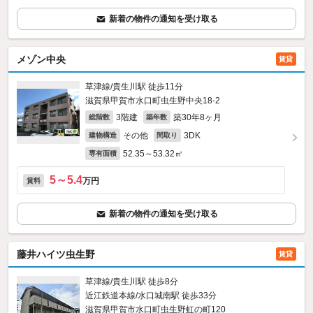
新着の物件の通知を受け取る
メゾン中央
賃貸
草津線/貴生川駅 徒歩11分
滋賀県甲賀市水口町虫生野中央18‐2
3階建
築30年8ヶ月
総階数
築年数
その他
3DK
建物構造
間取り
52.35～53.32㎡
専有面積
5～5.4
万円
賃料
新着の物件の通知を受け取る
藤井ハイツ虫生野
賃貸
草津線/貴生川駅 徒歩8分
近江鉄道本線/水口城南駅 徒歩33分
滋賀県甲賀市水口町虫生野虹の町120