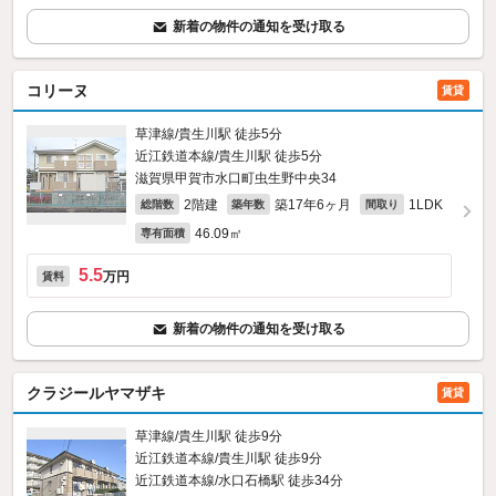
新着の物件の通知を受け取る
コリーヌ
賃貸
草津線/貴生川駅 徒歩5分
近江鉄道本線/貴生川駅 徒歩5分
滋賀県甲賀市水口町虫生野中央34
2階建
築17年6ヶ月
1LDK
総階数
築年数
間取り
46.09㎡
専有面積
5.5
万円
賃料
新着の物件の通知を受け取る
クラジールヤマザキ
賃貸
草津線/貴生川駅 徒歩9分
近江鉄道本線/貴生川駅 徒歩9分
近江鉄道本線/水口石橋駅 徒歩34分