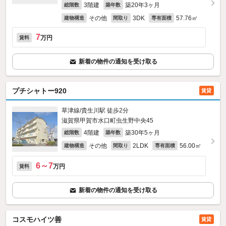
3階建
築20年3ヶ月
総階数
築年数
その他
3DK
57.76㎡
建物構造
間取り
専有面積
7
万円
賃料
新着の物件の通知を受け取る
プチシャトー920
賃貸
草津線/貴生川駅 徒歩2分
滋賀県甲賀市水口町虫生野中央45
4階建
築30年5ヶ月
総階数
築年数
その他
2LDK
56.00㎡
建物構造
間取り
専有面積
6～7
万円
賃料
新着の物件の通知を受け取る
コスモハイツ善
賃貸