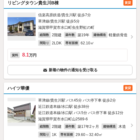
リビングタウン貴生川B棟
賃貸
信楽高原鉄道/貴生川駅 徒歩7分
草津線/貴生川駅 徒歩5分
滋賀県甲賀市水口町虫生野虹の町
2階建
築19年
軽量鉄骨造
総階数
築年数
建物構造
2LDK
62.10㎡
間取り
専有面積
8.1
万円
賃料
新着の物件の通知を受け取る
ハイツ華優
賃貸
草津線/貴生川駅 バス45分 バス停下車 徒歩2分
近江鉄道本線/水口駅 徒歩38分
近江鉄道本線/水口駅 バス5分 バス停下車 徒歩12分
滋賀県甲賀市水口町山2589‐6
2階建
築17年2ヶ月
木造
総階数
築年数
建物構造
1K
29.60～32.40㎡
間取り
専有面積