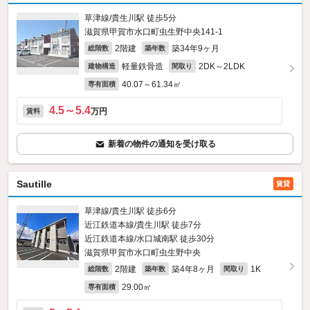
草津線/貴生川駅 徒歩5分
滋賀県甲賀市水口町虫生野中央141‐1
2階建
築34年9ヶ月
総階数
築年数
軽量鉄骨造
2DK～2LDK
建物構造
間取り
40.07～61.34㎡
専有面積
4.5～5.4
万円
賃料
新着の物件の通知を受け取る
Sautille
賃貸
草津線/貴生川駅 徒歩6分
近江鉄道本線/貴生川駅 徒歩7分
近江鉄道本線/水口城南駅 徒歩30分
滋賀県甲賀市水口町虫生野中央
2階建
築4年8ヶ月
1K
総階数
築年数
間取り
29.00㎡
専有面積