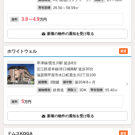
RC（鉄筋コンクリート）
1R～3DK
26.50～58.59㎡
専有面積
3.9～4.9
万円
賃料
新着の物件の通知を受け取る
ホワイトウェル
賃貸
草津線/貴生川駅 徒歩8分
近江鉄道本線/水口城南駅 徒歩30分
滋賀県甲賀市水口町貴生川2丁目100
3階建
築35年8ヶ月
総階数
築年数
鉄骨造
3DK
55.40㎡
建物構造
間取り
専有面積
5
万円
賃料
新着の物件の通知を受け取る
ドムスKOGA
賃貸