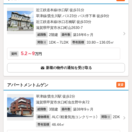
近江鉄道本線/水口駅 徒歩31分
草津線/貴生川駅 バス23分 バス停下車 徒歩9分
近江鉄道本線/水口石橋駅 徒歩33分
滋賀県甲賀市水口町山2630‐7
2階建
築16年6ヶ月
総階数
築年数
1DK～7LDK
33.80～136.05㎡
間取り
専有面積
5.2～9
万円
賃料
新着の物件の通知を受け取る
アパートメントムゲン
賃貸
草津線/貴生川駅 徒歩2分
滋賀県甲賀市水口町虫生野中央72
3階建
築38年9ヶ月
総階数
築年数
ALC（軽量気泡コンクリート）
2DK
建物構造
間取り
46.44㎡
専有面積