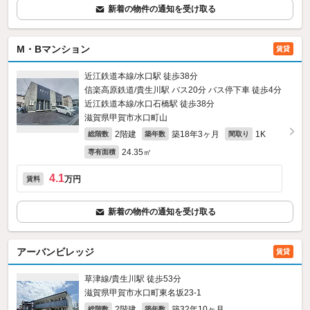
新着の物件の通知を受け取る
M・Bマンション
賃貸
近江鉄道本線/水口駅 徒歩38分
信楽高原鉄道/貴生川駅 バス20分 バス停下車 徒歩4分
近江鉄道本線/水口石橋駅 徒歩38分
滋賀県甲賀市水口町山
2階建
築18年3ヶ月
1K
総階数
築年数
間取り
24.35㎡
専有面積
4.1
万円
賃料
新着の物件の通知を受け取る
アーバンビレッジ
賃貸
草津線/貴生川駅 徒歩53分
滋賀県甲賀市水口町東名坂23‐1
2階建
築32年10ヶ月
総階数
築年数