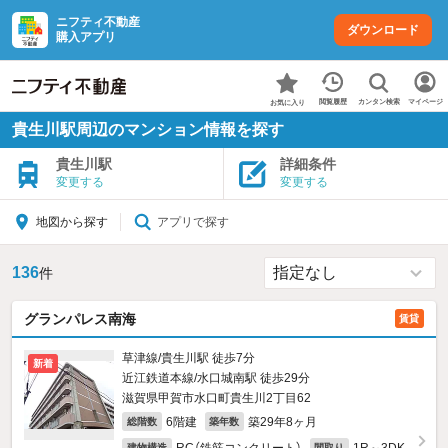
ニフティ不動産
ダウンロード
購入アプリ
カンタン検索
閲覧履歴
マイページ
お気に入り
貴生川駅周辺のマンション情報を探す
貴生川駅
詳細条件
変更する
変更する
アプリで探す
地図から探す
136
件
グランパレス南海
賃貸
草津線/貴生川駅 徒歩7分
新着
近江鉄道本線/水口城南駅 徒歩29分
滋賀県甲賀市水口町貴生川2丁目62
6階建
築29年8ヶ月
総階数
築年数
建物構造
間取り