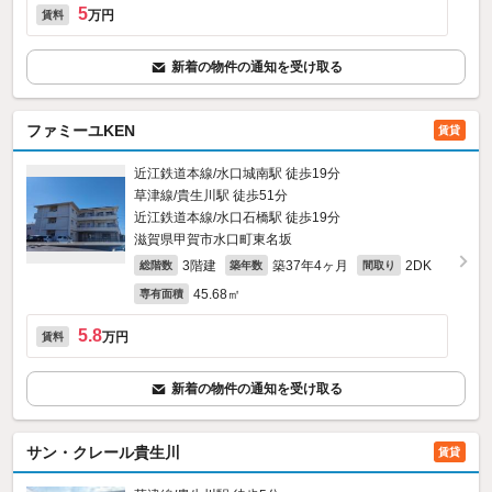
5
万円
賃料
新着の物件の通知を受け取る
ファミーユKEN
賃貸
近江鉄道本線/水口城南駅 徒歩19分
草津線/貴生川駅 徒歩51分
近江鉄道本線/水口石橋駅 徒歩19分
滋賀県甲賀市水口町東名坂
3階建
築37年4ヶ月
2DK
総階数
築年数
間取り
45.68㎡
専有面積
5.8
万円
賃料
新着の物件の通知を受け取る
サン・クレール貴生川
賃貸