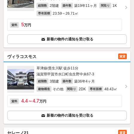
2階建
築19年11ヶ月
1K
総階数
築年数
間取り
23.59～26.71㎡
専有面積
5
万円
賃料
新着の物件の通知を受け取る
ヴィラコスモス
賃貸
草津線/貴生川駅 徒歩11分
滋賀県甲賀市水口町虫生野中央67‐3
3階建
築36年4ヶ月
総階数
築年数
その他
2DK
48.43㎡
建物構造
間取り
専有面積
4.4～4.7
万円
賃料
新着の物件の通知を受け取る
セレーノ21
賃貸