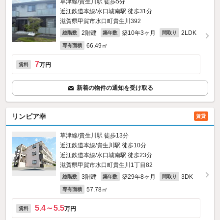
草津線/貴生川駅 徒歩5分
近江鉄道本線/水口城南駅 徒歩31分
滋賀県甲賀市水口町貴生川392
2階建
築10年3ヶ月
2LDK
総階数
築年数
間取り
66.49㎡
専有面積
7
万円
賃料
新着の物件の通知を受け取る
リンピア幸
賃貸
草津線/貴生川駅 徒歩13分
近江鉄道本線/貴生川駅 徒歩10分
近江鉄道本線/水口城南駅 徒歩23分
滋賀県甲賀市水口町貴生川1丁目82
3階建
築29年8ヶ月
3DK
総階数
築年数
間取り
57.78㎡
専有面積
5.4～5.5
万円
賃料