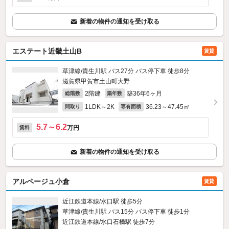
新着の物件の通知を受け取る
エステート近畿土山B
賃貸
草津線/貴生川駅 バス27分 バス停下車 徒歩8分
滋賀県甲賀市土山町大野
2階建
築36年6ヶ月
総階数
築年数
1LDK～2K
36.23～47.45㎡
間取り
専有面積
5.7～6.2
万円
賃料
新着の物件の通知を受け取る
アルページュ小倉
賃貸
近江鉄道本線/水口駅 徒歩5分
草津線/貴生川駅 バス15分 バス停下車 徒歩1分
近江鉄道本線/水口石橋駅 徒歩7分