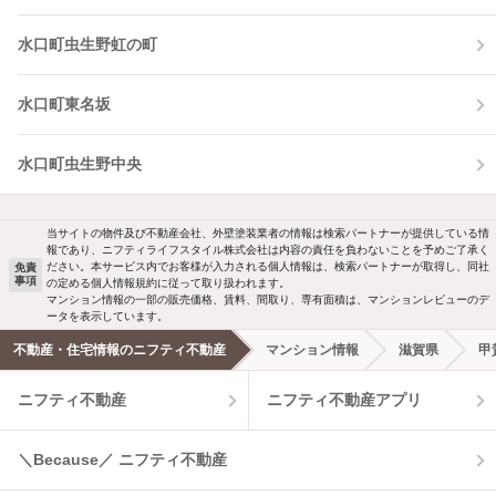
水口町虫生野虹の町
水口町東名坂
水口町虫生野中央
当サイトの物件及び不動産会社、外壁塗装業者の情報は検索パートナーが提供している情
報であり、ニフティライフスタイル株式会社は内容の責任を負わないことを予めご了承く
ださい。本サービス内でお客様が入力される個人情報は、検索パートナーが取得し、同社
免責
事項
の定める個人情報規約に従って取り扱われます。
マンション情報の一部の販売価格、賃料、間取り、専有面積は、マンションレビューのデ
ータを表示しています。
不動産・住宅情報のニフティ不動産
マンション情報
滋賀県
甲
ニフティ不動産
ニフティ不動産アプリ
＼Because／ ニフティ不動産