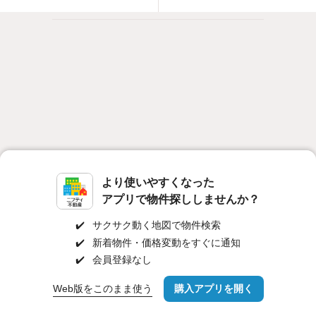
より使いやすくなった
アプリで物件探ししませんか？
✔️
サクサク動く地図で物件検索
対応機種
個人情報保護ポリシー
利用規約
運営会社
✔️
新着物件・価格変動をすぐに通知
✔️
会員登録なし
ヘルプ・お問い合わせ
採用情報
Web版をこのまま使う
購入アプリを開く
路線・駅を変更
詳細条件を変更