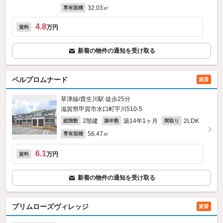
32.03㎡
専有面積
4.8
万円
賃料
新着の物件の通知を受け取る
ベルプロムナード
賃貸
草津線/貴生川駅 徒歩25分
滋賀県甲賀市水口町宇川510‐5
2階建
築14年1ヶ月
2LDK
総階数
築年数
間取り
56.47㎡
専有面積
6.1
万円
賃料
新着の物件の通知を受け取る
プリムローズヴィレッジ
賃貸