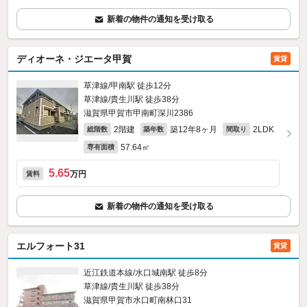
新着の物件の通知を受け取る
ディオーネ・ジエータ甲賀
賃貸
草津線/甲南駅 徒歩12分
草津線/貴生川駅 徒歩38分
滋賀県甲賀市甲南町深川2386
2階建
築12年8ヶ月
2LDK
総階数
築年数
間取り
57.64㎡
専有面積
5.65
万円
賃料
新着の物件の通知を受け取る
エルフォート31
賃貸
近江鉄道本線/水口城南駅 徒歩8分
草津線/貴生川駅 徒歩38分
滋賀県甲賀市水口町南林口31