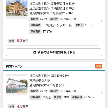
近江鉄道本線/水口石橋駅 徒歩33分
近江鉄道本線/水口城南駅 徒歩30分
滋賀県甲賀市水口町虫生野1228‐1
4階建
築29年8ヶ月
総階数
築年数
RC（鉄筋コンクリート）
1LDK
建物構造
間取り
47.17㎡
専有面積
6.3
万円
賃料
新着の物件の通知を受け取る
奥村ハイツ
賃貸
近江鉄道本線/水口駅 徒歩23分
草津線/貴生川駅
滋賀県甲賀市水口町名坂120
2階建
築35年4ヶ月
総階数
築年数
その他
2DK
40.57㎡
建物構造
間取り
専有面積
4.5
万円
賃料