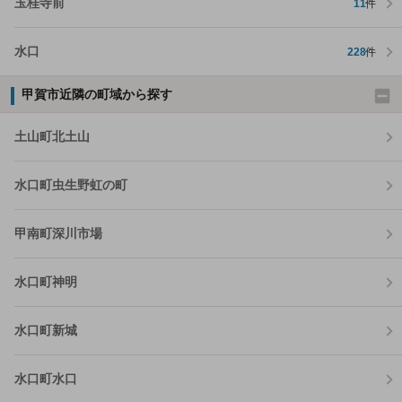
玉桂寺前
11
件
水口
228
件
甲賀市近隣の町域から探す
土山町北土山
水口町虫生野虹の町
甲南町深川市場
水口町神明
水口町新城
水口町水口