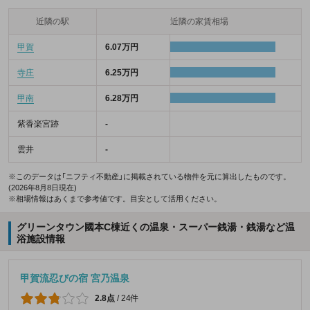
近隣の駅
近隣の家賃相場
甲賀
6.07万円
寺庄
6.25万円
甲南
6.28万円
紫香楽宮跡
-
雲井
-
※このデータは「ニフティ不動産」に掲載されている物件を元に算出したものです。
(2026年8月8日現在)
※相場情報はあくまで参考値です。目安として活用ください。
グリーンタウン國本C棟近くの温泉・スーパー銭湯・銭湯など温
浴施設情報
甲賀流忍びの宿 宮乃温泉
2.8点
/
24件