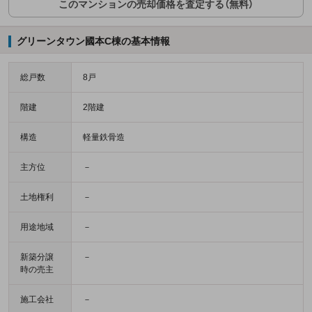
このマンションの売却価格を査定する（無料）
グリーンタウン國本C棟の基本情報
総戸数
8戸
階建
2階建
構造
軽量鉄骨造
主方位
－
土地権利
－
用途地域
－
新築分譲
－
時の売主
施工会社
－