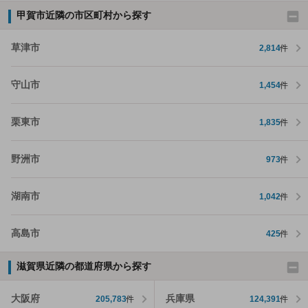
甲賀市近隣の市区町村から探す
草津市
2,814
件
守山市
1,454
件
栗東市
1,835
件
野洲市
973
件
湖南市
1,042
件
高島市
425
件
滋賀県近隣の都道府県から探す
大阪府
兵庫県
205,783
件
124,391
件