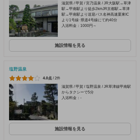
滋賀県 / 甲賀 / 宮乃温泉 / JR大阪駅→草津
駅→甲南駅より徒歩2kmJR京都駅→草津
駅→甲南駅より送迎バス名神高速栗東IC
より1号線･県道4号線にて約40分
入浴料金：1000円～
施設情報を見る
塩野温泉
4.0点
/
2件
滋賀県 / 甲賀 / 塩野温泉 / JR草津線甲南駅
からタクシーで5分
入浴料金：-
施設情報を見る