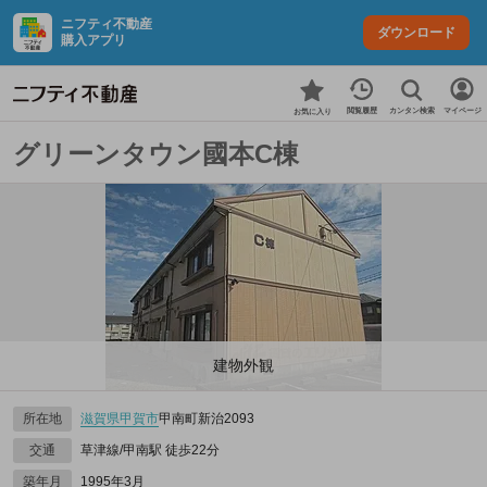
ニフティ不動産
ダウンロード
購入アプリ
カンタン検索
閲覧履歴
マイページ
お気に入り
グリーンタウン國本C棟
建物外観
所在地
滋賀県
甲賀市
甲南町新治2093
交通
草津線/甲南駅 徒歩22分
築年月
1995年3月