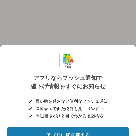
アプリならプッシュ通知で
値下げ情報をすぐにお知らせ
対応機種
個人情報保護ポリシー
利用規約
運営会社
✔️
買い時を逃さない便利なプッシュ通知
ヘルプ・お問い合わせ
採用情報
✔️
高速表示で似た物件も見つけやすい
✔️
周辺相場がひと目でわかる地図検索
アプリに切り替える