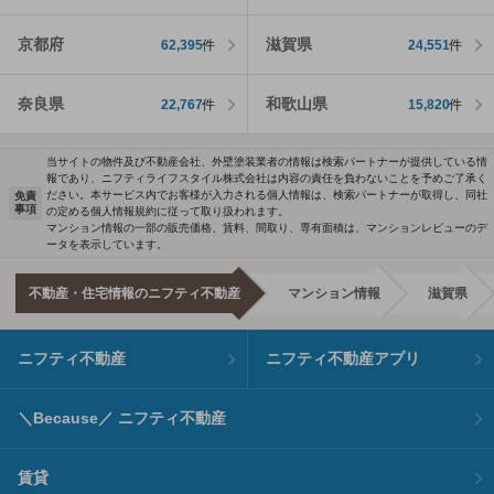
京都府
滋賀県
62,395
件
24,551
件
奈良県
和歌山県
22,767
件
15,820
件
当サイトの物件及び不動産会社、外壁塗装業者の情報は検索パートナーが提供している情
報であり、ニフティライフスタイル株式会社は内容の責任を負わないことを予めご了承く
ださい。本サービス内でお客様が入力される個人情報は、検索パートナーが取得し、同社
免責
事項
の定める個人情報規約に従って取り扱われます。
マンション情報の一部の販売価格、賃料、間取り、専有面積は、マンションレビューのデ
ータを表示しています。
不動産・住宅情報のニフティ不動産
マンション情報
滋賀県
ニフティ不動産
ニフティ不動産アプリ
＼Because／ ニフティ不動産
賃貸