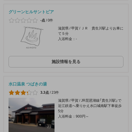
グリーンヒルサントピア
-点
/
0件
滋賀県 / 甲賀 / ＪＲ 貴生川駅よりお車に
て５分
入浴料金：-
施設情報を見る
水口温泉 つばきの湯
3.3点
/
23件
滋賀県 / 甲賀 / JR琵琶湖線「貴生川駅」で
近江鉄道へ乗りかえ水口城南駅下車徒歩
5分
入浴料金：900円～