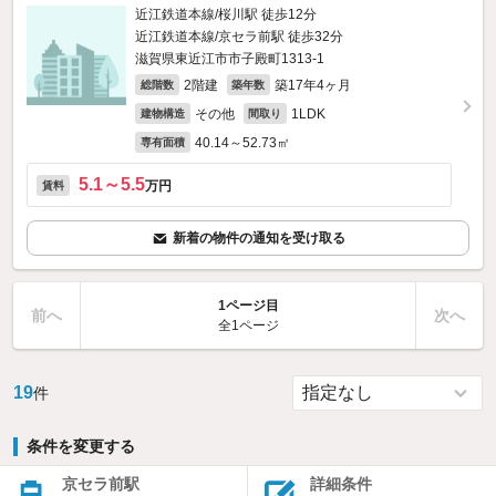
近江鉄道本線/桜川駅 徒歩12分
近江鉄道本線/京セラ前駅 徒歩32分
滋賀県東近江市市子殿町1313‐1
2階建
築17年4ヶ月
総階数
築年数
その他
1LDK
建物構造
間取り
40.14～52.73㎡
専有面積
5.1～5.5
万円
賃料
新着の物件の通知を受け取る
1ページ目
前へ
次へ
全1ページ
19
件
条件を変更する
京セラ前駅
詳細条件