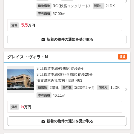
RC（鉄筋コンクリート）
2LDK
建物構造
間取り
57.00㎡
専有面積
5.5
万円
賃料
新着の物件の通知を受け取る
グレイス・ヴィラ・N
賃貸
近江鉄道本線/桜川駅 徒歩8分
近江鉄道本線/京セラ前駅 徒歩20分
滋賀県東近江市桜川西町463
2階建
築23年2ヶ月
1LDK
総階数
築年数
間取り
46.11㎡
専有面積
5
万円
賃料
新着の物件の通知を受け取る