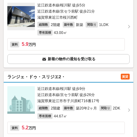
近江鉄道本線/桜川駅 徒歩5分
近江鉄道本線/京セラ前駅 徒歩21分
滋賀県東近江市桜川西町
2階建
新築
1LDK
総階数
築年数
間取り
43.00㎡
専有面積
5.9
万円
賃料
新着の物件の通知を受け取る
ランジェ・ドゥ・スリジエ2・
賃貸
近江鉄道本線/桜川駅 徒歩9分
近江鉄道本線/京セラ前駅 徒歩26分
滋賀県東近江市市子川原町716番17号
2階建
築20年2ヶ月
2DK
総階数
築年数
間取り
44.67㎡
専有面積
5.2
万円
賃料