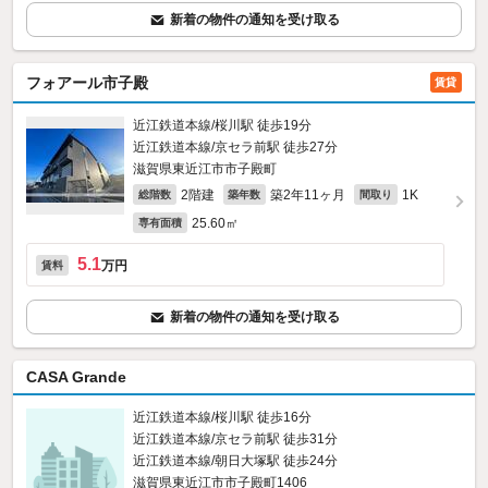
新着の物件の通知を受け取る
フォアール市子殿
賃貸
近江鉄道本線/桜川駅 徒歩19分
近江鉄道本線/京セラ前駅 徒歩27分
滋賀県東近江市市子殿町
2階建
築2年11ヶ月
1K
総階数
築年数
間取り
25.60㎡
専有面積
5.1
万円
賃料
新着の物件の通知を受け取る
CASA Grande
近江鉄道本線/桜川駅 徒歩16分
近江鉄道本線/京セラ前駅 徒歩31分
近江鉄道本線/朝日大塚駅 徒歩24分
滋賀県東近江市市子殿町1406