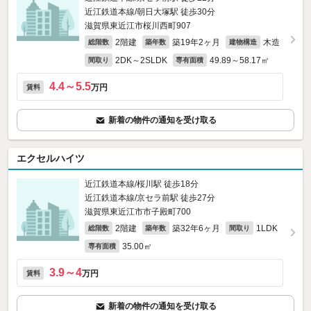
近江鉄道本線/朝日大塚駅 徒歩30分
滋賀県東近江市桜川西町907
2階建
築19年2ヶ月
木造
総階数
築年数
建物構造
2DK～2SLDK
49.89～58.17㎡
間取り
専有面積
4.4～5.5
万円
賃料
新着の物件の通知を受け取る
エクセルハイツ
近江鉄道本線/桜川駅 徒歩18分
近江鉄道本線/京セラ前駅 徒歩27分
滋賀県東近江市市子殿町700
2階建
築32年6ヶ月
1LDK
総階数
築年数
間取り
35.00㎡
専有面積
3.9～4
万円
賃料
新着の物件の通知を受け取る