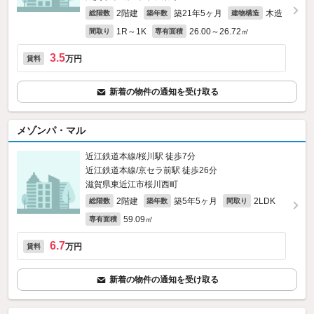
2階建
築21年5ヶ月
木造
総階数
築年数
建物構造
1R～1K
26.00～26.72㎡
間取り
専有面積
3.5
万円
賃料
新着の物件の通知を受け取る
メゾンパ・マル
近江鉄道本線/桜川駅 徒歩7分
近江鉄道本線/京セラ前駅 徒歩26分
滋賀県東近江市桜川西町
2階建
築5年5ヶ月
2LDK
総階数
築年数
間取り
59.09㎡
専有面積
6.7
万円
賃料
新着の物件の通知を受け取る