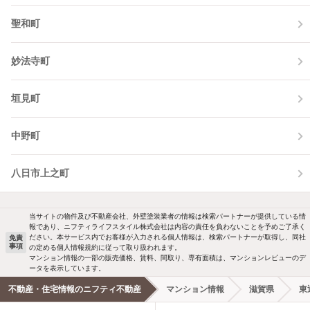
聖和町
妙法寺町
垣見町
中野町
八日市上之町
当サイトの物件及び不動産会社、外壁塗装業者の情報は検索パートナーが提供している情
報であり、ニフティライフスタイル株式会社は内容の責任を負わないことを予めご了承く
ださい。本サービス内でお客様が入力される個人情報は、検索パートナーが取得し、同社
免責
事項
の定める個人情報規約に従って取り扱われます。
マンション情報の一部の販売価格、賃料、間取り、専有面積は、マンションレビューのデ
ータを表示しています。
不動産・住宅情報のニフティ不動産
マンション情報
滋賀県
東