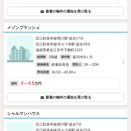
新着の物件の通知を受け取る
メゾンブランシュ
近江鉄道本線/桜川駅 徒歩17分
近江鉄道本線/京セラ前駅 徒歩29分
滋賀県東近江市市子殿町1310
2階建
築35年9ヶ月
総階数
築年数
軽量鉄骨造
2K～2DK
建物構造
間取り
34.02～40.00㎡
専有面積
4～4.5
万円
賃料
新着の物件の通知を受け取る
シャルマンハウス
近江鉄道本線/桜川駅 徒歩7分
近江鉄道本線/京セラ前駅 徒歩22分