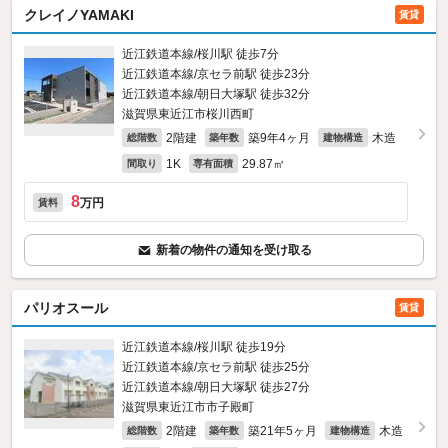
クレイノYAMAKI
賃貸
近江鉄道本線/桜川駅 徒歩7分
近江鉄道本線/京セラ前駅 徒歩23分
近江鉄道本線/朝日大塚駅 徒歩32分
滋賀県東近江市桜川西町
2階建
築9年4ヶ月
木造
総階数
築年数
建物構造
1K
29.87㎡
間取り
専有面積
8
万円
賃料
新着の物件の通知を受け取る
パリオスール
賃貸
近江鉄道本線/桜川駅 徒歩19分
近江鉄道本線/京セラ前駅 徒歩25分
近江鉄道本線/朝日大塚駅 徒歩27分
滋賀県東近江市市子殿町
2階建
築21年5ヶ月
木造
総階数
築年数
建物構造