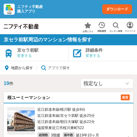
ニフティ不動産
ダウンロード
購入アプリ
カンタン検索
閲覧履歴
マイページ
お気に入り
京セラ前駅周辺のマンション情報を探す
京セラ前駅
詳細条件
変更する
変更する
アプリで探す
地図から探す
19
件
桜ユーミーマンション
賃貸
近江鉄道本線/桜川駅 徒歩9分
近江鉄道本線/京セラ前駅 徒歩25分
近江鉄道本線/朝日大塚駅 徒歩22分
滋賀県東近江市桜川東町522
3階建
築19年10ヶ月
総階数
築年数