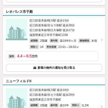
レオパレス市子殿
近江鉄道本線/桜川駅 徒歩13分
近江鉄道本線/京セラ前駅 徒歩28分
近江鉄道本線/朝日大塚駅 徒歩27分
滋賀県東近江市市子殿町1336
2階建
築18年6ヶ月
木造
総階数
築年数
建物構造
1K
23.61～28.02㎡
間取り
専有面積
4.4～6.5
万円
賃料
新着の物件の通知を受け取る
ニューフィルドII
近江鉄道本線/桜川駅 徒歩18分
近江鉄道本線/京セラ前駅 徒歩29分
滋賀県東近江市市子殿町
2階建
築10年
1LDK
総階数
築年数
間取り