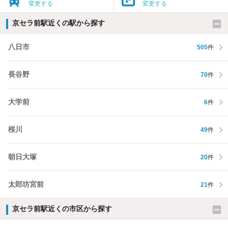
変更する
変更する
京セラ前駅近くの駅から探す
八日市
505
件
長谷野
70
件
大学前
6
件
桜川
49
件
朝日大塚
20
件
太郎坊宮前
21
件
京セラ前駅近くの市区から探す