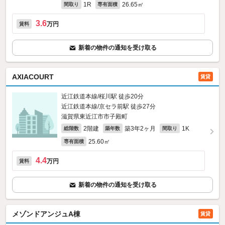
1R
26.65㎡
間取り
専有面積
3.6
万円
賃料
新着の物件の通知を受け取る
AXIACOURT
賃貸
近江鉄道本線/桜川駅 徒歩20分
近江鉄道本線/京セラ前駅 徒歩27分
滋賀県東近江市市子殿町
2階建
築3年2ヶ月
1K
総階数
築年数
間取り
25.60㎡
専有面積
4.4
万円
賃料
新着の物件の通知を受け取る
メゾンドアンジュA棟
賃貸