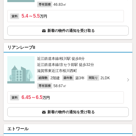
46.83㎡
専有面積
5.4～5.5
万円
賃料
新着の物件の通知を受け取る
リアンレーブII
近江鉄道本線/桜川駅 徒歩8分
近江鉄道本線/京セラ前駅 徒歩32分
滋賀県東近江市桜川西町
2階建
築3年
2LDK
総階数
築年数
間取り
58.67㎡
専有面積
6.45～6.5
万円
賃料
新着の物件の通知を受け取る
エトワール