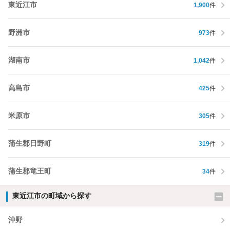
東近江市
1,900
件
野洲市
973
件
湖南市
1,042
件
高島市
425
件
米原市
305
件
蒲生郡日野町
319
件
蒲生郡竜王町
34
件
東近江市の町域から探す
沖野