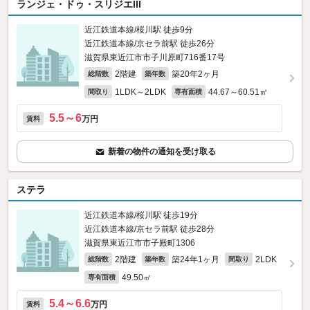
ランジェ・ドゥ・スリジエIII
近江鉄道本線/桜川駅 徒歩9分
近江鉄道本線/京セラ前駅 徒歩26分
滋賀県東近江市市子川原町716番17号
2階建
築20年2ヶ月
総階数
築年数
1LDK～2LDK
44.67～60.51㎡
間取り
専有面積
5.5～6
万円
賃料
新着の物件の通知を受け取る
ステラ
近江鉄道本線/桜川駅 徒歩19分
近江鉄道本線/京セラ前駅 徒歩28分
滋賀県東近江市市子殿町1306
2階建
築24年1ヶ月
2LDK
総階数
築年数
間取り
49.50㎡
専有面積
5.4～6.6
万円
賃料