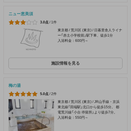
ニュー恵美須
3.0点
/
1件
東京都 / 荒川区 (東京) / 日暮里舎人ライナ
ー「赤土小学校前」駅下車、徒歩1分
入浴料金：600円～
施設情報を見る
梅の湯
5.0点
/
2件
東京都 / 荒川区 (東京) / JR山手線・京浜
東北線「田端駅」北口から徒歩15分。 都
電荒川線「小台 停留所」より徒歩7分。
入浴料金：550円～