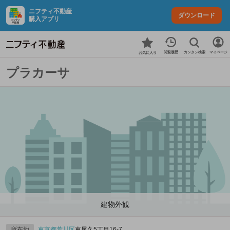
ニフティ不動産
ダウンロード
購入アプリ
カンタン検索
閲覧履歴
マイページ
お気に入り
プラカーサ
建物外観
所在地
東京都
荒川区
東尾久5丁目16-7