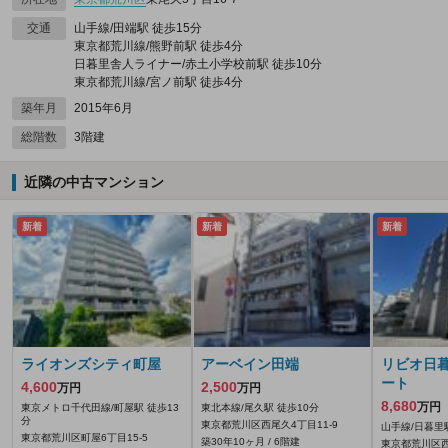
交通
山手線/田端駅 徒歩15分
東京都荒川線/熊野前駅 徒歩4分
日暮里舎人ライナー/赤土小学校前駅 徒歩10分
東京都荒川線/宮ノ前駅 徒歩4分
築年月
2015年6月
総階数
3階建
近隣の中古マンション
新着
新着
新着
ライオンズシティ町屋
アーベイン田端
リビオ日
ート
4,600
2,500
万円
万円
8,680
万円
東京メトロ千代田線/町屋駅 徒歩13
東北本線/尾久駅 徒歩10分
分
東京都荒川区西尾久4丁目11-9
山手線/日暮里
東京都荒川区町屋6丁目15-5
築30年10ヶ月 / 6階建
東京都荒川区西