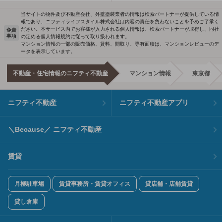
当サイトの物件及び不動産会社、外壁塗装業者の情報は検索パートナーが提供している情
報であり、ニフティライフスタイル株式会社は内容の責任を負わないことを予めご了承く
ださい。本サービス内でお客様が入力される個人情報は、検索パートナーが取得し、同社
免責
事項
の定める個人情報規約に従って取り扱われます。
マンション情報の一部の販売価格、賃料、間取り、専有面積は、マンションレビューのデ
ータを表示しています。
不動産・住宅情報のニフティ不動産
マンション情報
東京都
ニフティ不動産
ニフティ不動産アプリ
＼Because／ ニフティ不動産
賃貸
月極駐車場
賃貸事務所・賃貸オフィス
貸店舗・店舗賃貸
貸し倉庫