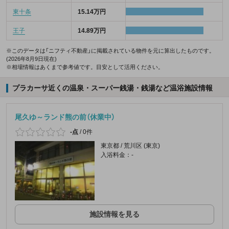
東十条
15.14万円
王子
14.89万円
※このデータは「ニフティ不動産」に掲載されている物件を元に算出したものです。
(2026年8月9日現在)
※相場情報はあくまで参考値です。目安として活用ください。
プラカーサ近くの温泉・スーパー銭湯・銭湯など温浴施設情報
尾久ゆ～ランド熊の前（休業中）
-点
/
0件
東京都 / 荒川区 (東京)
入浴料金：-
施設情報を見る