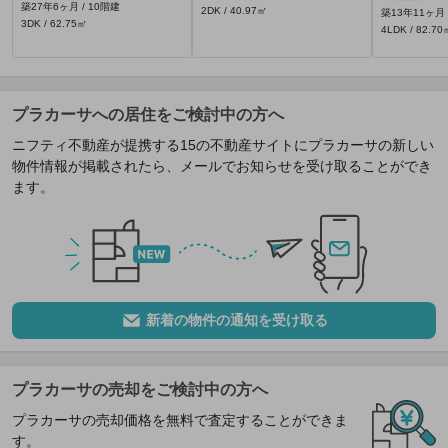
築27年6ヶ月 / 10階建
2DK / 40.97㎡
築13年11ヶ月 
3DK / 62.75㎡
4LDK / 82.70
プラカーサへの居住をご検討中の方へ
ニフティ不動産が提携する15の不動産サイトにプラカーサの新しい
物件情報が掲載されたら、メールでお知らせを受け取ることができ
ます。
新着の物件の通知を受け取る
プラカーサの売却をご検討中の方へ
プラカーサの売却価格を無料で査定することができま
す。