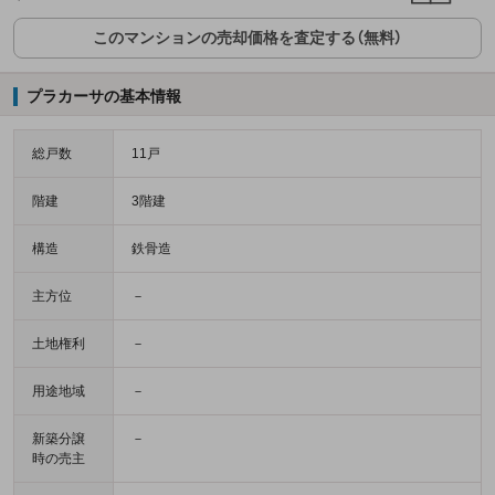
このマンションの売却価格を査定する（無料）
プラカーサの基本情報
総戸数
11戸
階建
3階建
構造
鉄骨造
主方位
－
土地権利
－
用途地域
－
新築分譲
－
時の売主