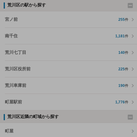
荒川区の駅から探す
宮ノ前
255
件
南千住
1,181
件
荒川七丁目
140
件
荒川区役所前
225
件
荒川車庫前
190
件
町屋駅前
1,776
件
荒川区近隣の町域から探す
町屋