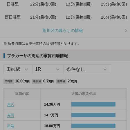
日暮里
22分(乗換0回)
13分(乗換0回)
29分(乗換0回)
西日暮里
21分(乗換0回)
12分(乗換0回)
28分(乗換0回)
荒川区の暮らしの情報
※ 所要時間は日中平常時の目安時間となります。
プラカーサの周辺の家賃相場情報
16.06
6.7
29
平均値
最安値
最高値
万円
万円
万円
近隣の駅
近隣の家賃相場
尾久
14.36万円
赤羽
14.7万円
田端
16.06万円