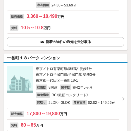
24.30～53.69㎡
専有面積
3,360～10,490
万円
販売価格
10.5～10.8
万円
賃料
新着の物件の通知を受け取る
一番町１８パークマンション
東京メトロ有楽町線/麹町駅 徒歩7分
東京メトロ半蔵門線/半蔵門駅 徒歩3分
東京都千代田区一番町18‐1
8階建
築42年5ヶ月
総階数
築年数
RC（鉄筋コンクリート）
建物構造
2LDK～3LDK
82.82～149.56㎡
間取り
専有面積
17,800～19,800
万円
販売価格
60～65
万円
賃料