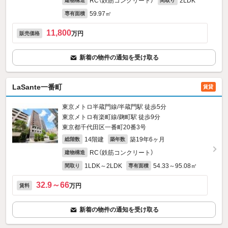
RC（鉄筋コンクリート）
2LDK
建物構造
間取り
59.97㎡
専有面積
11,800
万円
販売価格
新着の物件の通知を受け取る
LaSante一番町
賃貸
東京メトロ半蔵門線/半蔵門駅 徒歩5分
東京メトロ有楽町線/麹町駅 徒歩9分
東京都千代田区一番町20番3号
14階建
築19年6ヶ月
総階数
築年数
RC（鉄筋コンクリート）
建物構造
1LDK～2LDK
54.33～95.08㎡
間取り
専有面積
32.9～66
万円
賃料
新着の物件の通知を受け取る