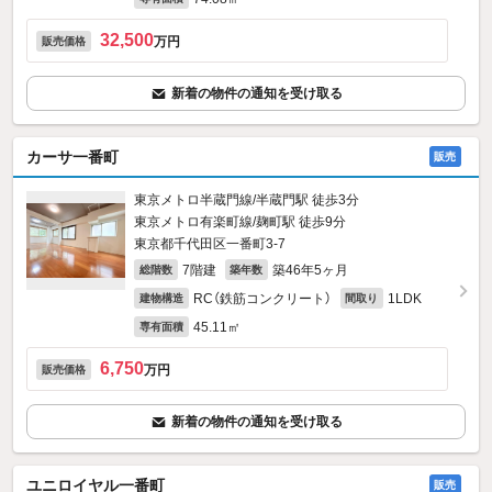
32,500
万円
販売価格
新着の物件の通知を受け取る
カーサ一番町
販売
東京メトロ半蔵門線/半蔵門駅 徒歩3分
東京メトロ有楽町線/麹町駅 徒歩9分
東京都千代田区一番町3‐7
7階建
築46年5ヶ月
総階数
築年数
RC（鉄筋コンクリート）
1LDK
建物構造
間取り
45.11㎡
専有面積
6,750
万円
販売価格
新着の物件の通知を受け取る
ユニロイヤル一番町
販売