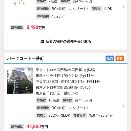
7階建
築47年8ヶ月
総階数
築年数
RC（鉄筋コンクリート）
1LDK
建物構造
間取り
45.25㎡
専有面積
8,490
万円
販売価格
新着の物件の通知を受け取る
パークコート一番町
販売
賃貸
東京メトロ半蔵門線/半蔵門駅 徒歩3分
総武・中央緩行線/市ケ谷駅 徒歩11分
中央本線（東京--長野）/四ツ谷駅 徒歩11分
東京メトロ有楽町線/麹町駅 徒歩5分
東京都千代田区一番町14‐2
15階建
築7年6ヶ月
総階数
築年数
RC（鉄筋コンクリート）
建物構造
2LDK～3LDK
75.67～95.34㎡
間取り
専有面積
44,900
万円
販売価格