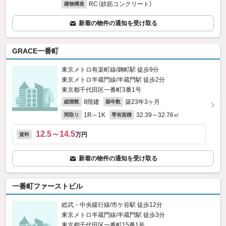
RC（鉄筋コンクリート）
建物構造
新着の物件の通知を受け取る
GRACE一番町
東京メトロ有楽町線/麹町駅 徒歩9分
東京メトロ半蔵門線/半蔵門駅 徒歩2分
東京都千代田区一番町3番1号
8階建
築23年3ヶ月
総階数
築年数
1R～1K
32.39～32.76㎡
間取り
専有面積
12.5～14.5
万円
賃料
新着の物件の通知を受け取る
一番町ファーストビル
総武・中央緩行線/市ケ谷駅 徒歩12分
東京メトロ半蔵門線/半蔵門駅 徒歩3分
東京都千代田区一番町15番1号