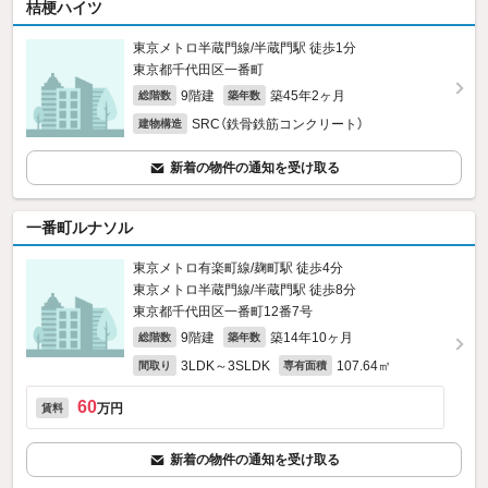
桔梗ハイツ
東京メトロ半蔵門線/半蔵門駅 徒歩1分
東京都千代田区一番町
9階建
築45年2ヶ月
総階数
築年数
SRC（鉄骨鉄筋コンクリート）
建物構造
新着の物件の通知を受け取る
一番町ルナソル
東京メトロ有楽町線/麹町駅 徒歩4分
東京メトロ半蔵門線/半蔵門駅 徒歩8分
東京都千代田区一番町12番7号
9階建
築14年10ヶ月
総階数
築年数
3LDK～3SLDK
107.64㎡
間取り
専有面積
60
万円
賃料
新着の物件の通知を受け取る