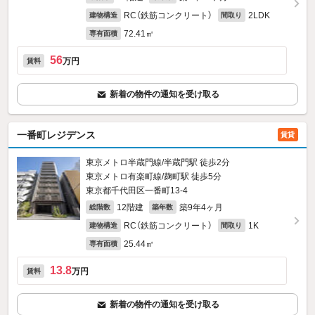
RC（鉄筋コンクリート）
2LDK
建物構造
間取り
72.41㎡
専有面積
56
万円
賃料
新着の物件の通知を受け取る
一番町レジデンス
賃貸
東京メトロ半蔵門線/半蔵門駅 徒歩2分
東京メトロ有楽町線/麹町駅 徒歩5分
東京都千代田区一番町13‐4
12階建
築9年4ヶ月
総階数
築年数
RC（鉄筋コンクリート）
1K
建物構造
間取り
25.44㎡
専有面積
13.8
万円
賃料
新着の物件の通知を受け取る