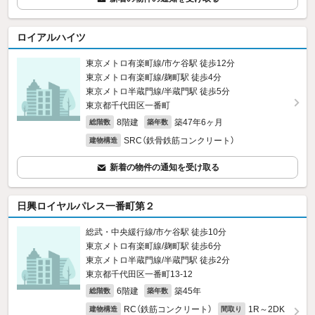
ロイアルハイツ
東京メトロ有楽町線/市ケ谷駅 徒歩12分
東京メトロ有楽町線/麹町駅 徒歩4分
東京メトロ半蔵門線/半蔵門駅 徒歩5分
東京都千代田区一番町
8階建
築47年6ヶ月
総階数
築年数
SRC（鉄骨鉄筋コンクリート）
建物構造
新着の物件の通知を受け取る
日興ロイヤルパレス一番町第２
総武・中央緩行線/市ケ谷駅 徒歩10分
東京メトロ有楽町線/麹町駅 徒歩6分
東京メトロ半蔵門線/半蔵門駅 徒歩2分
東京都千代田区一番町13‐12
6階建
築45年
総階数
築年数
RC（鉄筋コンクリート）
1R～2DK
建物構造
間取り