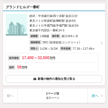
グランドヒルズ一番町
総武・中央緩行線/四ツ谷駅 徒歩11分
東京メトロ有楽町線/麹町駅 徒歩4分
東京メトロ半蔵門線/半蔵門駅 徒歩3分
東京都千代田区一番町14‐3
14階建
築21年8ヶ月
総階数
築年数
SRC（鉄骨鉄筋コンクリート）
建物構造
1LDK～3LDK
77.26～117.48㎡
間取り
専有面積
17,400～32,000
万円
販売価格
58
万円
賃料
新着の物件の通知を受け取る
1ページ目
前へ
次へ
全3ページ