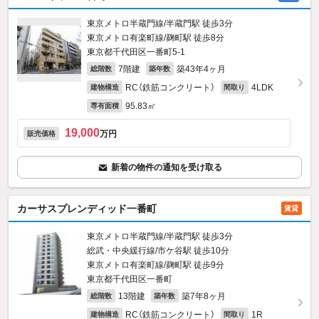
東京メトロ半蔵門線/半蔵門駅 徒歩3分
東京メトロ有楽町線/麹町駅 徒歩8分
東京都千代田区一番町5‐1
7階建
築43年4ヶ月
総階数
築年数
RC（鉄筋コンクリート）
4LDK
建物構造
間取り
95.83㎡
専有面積
19,000
万円
販売価格
新着の物件の通知を受け取る
カーサスプレンディッド一番町
賃貸
東京メトロ半蔵門線/半蔵門駅 徒歩3分
総武・中央緩行線/市ケ谷駅 徒歩10分
東京メトロ有楽町線/麹町駅 徒歩9分
東京都千代田区一番町
13階建
築7年8ヶ月
総階数
築年数
RC（鉄筋コンクリート）
1R
建物構造
間取り