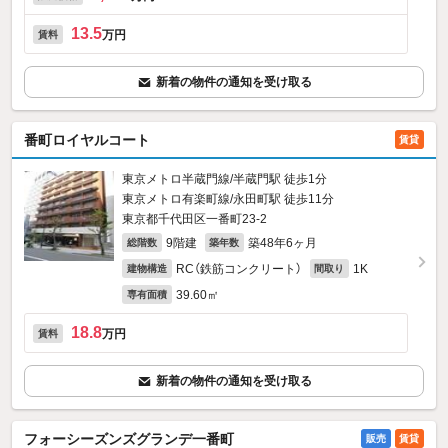
13.5
万円
賃料
新着の物件の通知を受け取る
番町ロイヤルコート
賃貸
東京メトロ半蔵門線/半蔵門駅 徒歩1分
東京メトロ有楽町線/永田町駅 徒歩11分
東京都千代田区一番町23‐2
9階建
築48年6ヶ月
総階数
築年数
RC（鉄筋コンクリート）
1K
建物構造
間取り
39.60㎡
専有面積
18.8
万円
賃料
新着の物件の通知を受け取る
フォーシーズンズグランデ一番町
販売
賃貸