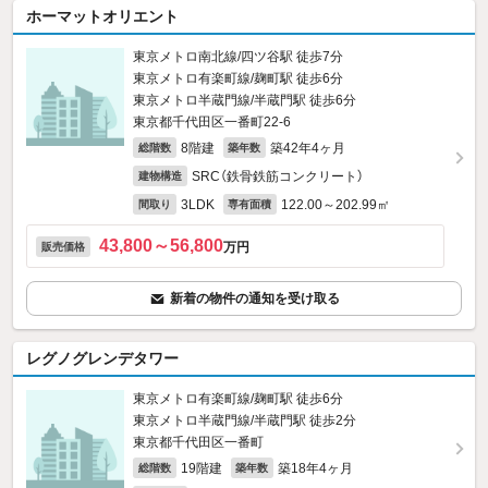
ホーマットオリエント
東京メトロ南北線/四ツ谷駅 徒歩7分
東京メトロ有楽町線/麹町駅 徒歩6分
東京メトロ半蔵門線/半蔵門駅 徒歩6分
東京都千代田区一番町22‐6
8階建
築42年4ヶ月
総階数
築年数
SRC（鉄骨鉄筋コンクリート）
建物構造
3LDK
122.00～202.99㎡
間取り
専有面積
43,800～56,800
万円
販売価格
新着の物件の通知を受け取る
レグノグレンデタワー
東京メトロ有楽町線/麹町駅 徒歩6分
東京メトロ半蔵門線/半蔵門駅 徒歩2分
東京都千代田区一番町
19階建
築18年4ヶ月
総階数
築年数