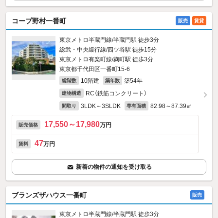
コープ野村一番町
販売
賃貸
東京メトロ半蔵門線/半蔵門駅 徒歩3分
総武・中央緩行線/四ツ谷駅 徒歩15分
東京メトロ有楽町線/麹町駅 徒歩3分
東京都千代田区一番町15‐6
10階建
築54年
総階数
築年数
RC（鉄筋コンクリート）
建物構造
3LDK～3SLDK
82.98～87.39㎡
間取り
専有面積
17,550～17,980
万円
販売価格
47
万円
賃料
新着の物件の通知を受け取る
ブランズザハウス一番町
販売
東京メトロ半蔵門線/半蔵門駅 徒歩3分