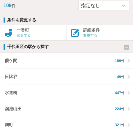
109
件
条件を変更する
一番町
詳細条件
変更する
変更する
千代田区の駅から探す
霞ケ関
189
件
日比谷
49
件
水道橋
447
件
溜池山王
224
件
麹町
321
件