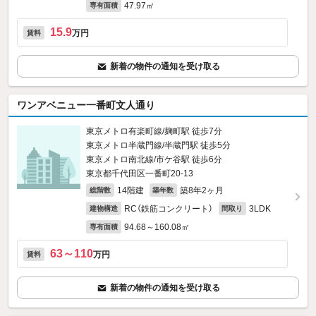
47.97㎡
専有面積
15.9
万円
賃料
新着の物件の通知を受け取る
ワンアベニュー一番町文人通り
東京メトロ有楽町線/麹町駅 徒歩7分
東京メトロ半蔵門線/半蔵門駅 徒歩5分
東京メトロ南北線/市ケ谷駅 徒歩6分
東京都千代田区一番町20‐13
14階建
築8年2ヶ月
総階数
築年数
RC（鉄筋コンクリート）
3LDK
建物構造
間取り
94.68～160.08㎡
専有面積
63～110
万円
賃料
新着の物件の通知を受け取る