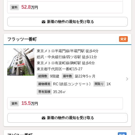
52.8
万円
賃料
新着の物件の通知を受け取る
フラッツ一番町
賃貸
東京メトロ半蔵門線/半蔵門駅 徒歩4分
総武・中央緩行線/四ツ谷駅 徒歩11分
東京メトロ有楽町線/麹町駅 徒歩6分
東京都千代田区一番町15‐27
9階建
築22年5ヶ月
総階数
築年数
RC（鉄筋コンクリート）
1K
建物構造
間取り
35.26㎡
専有面積
15.5
万円
賃料
新着の物件の通知を受け取る