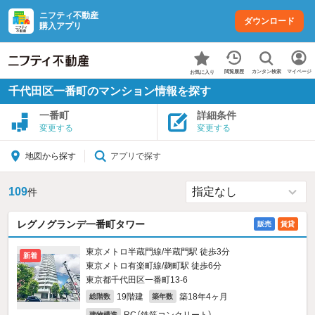
ニフティ不動産
ダウンロード
購入アプリ
カンタン検索
閲覧履歴
マイページ
お気に入り
千代田区一番町のマンション情報を探す
一番町
詳細条件
変更する
変更する
アプリで探す
地図から探す
109
件
レグノグランデ一番町タワー
販売
賃貸
東京メトロ半蔵門線/半蔵門駅 徒歩3分
新着
東京メトロ有楽町線/麹町駅 徒歩6分
東京都千代田区一番町13‐6
19階建
築18年4ヶ月
総階数
築年数
建物構造