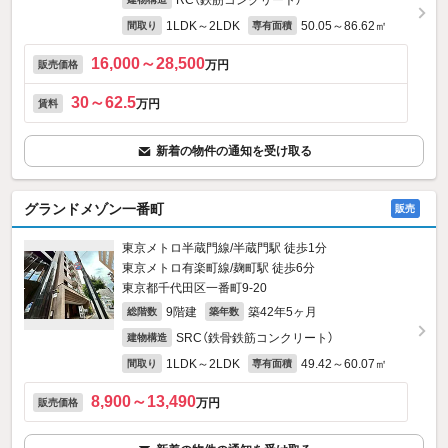
RC（鉄筋コンクリート）
1LDK～2LDK
50.05～86.62㎡
間取り
専有面積
16,000～28,500
万円
販売価格
30～62.5
万円
賃料
新着の物件の通知を受け取る
グランドメゾン一番町
販売
東京メトロ半蔵門線/半蔵門駅 徒歩1分
東京メトロ有楽町線/麹町駅 徒歩6分
東京都千代田区一番町9‐20
9階建
築42年5ヶ月
総階数
築年数
SRC（鉄骨鉄筋コンクリート）
建物構造
1LDK～2LDK
49.42～60.07㎡
間取り
専有面積
8,900～13,490
万円
販売価格