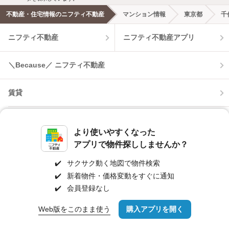
不動産・住宅情報のニフティ不動産
マンション情報
東京都
千
ニフティ不動産
ニフティ不動産アプリ
＼Because／ ニフティ不動産
賃貸
月極駐車場
賃貸事務所・賃貸オフィス
貸店舗・店舗賃貸
より使いやすくなった
貸し倉庫
アプリで物件探ししませんか？
✔️
サクサク動く地図で物件検索
新築一戸建て
新築マンション
✔️
新着物件・価格変動をすぐに通知
✔️
会員登録なし
中古一戸建て
中古マンション
Web版をこのまま使う
購入アプリを開く
市区町村を変更
詳細条件を変更
土地
不動産売却