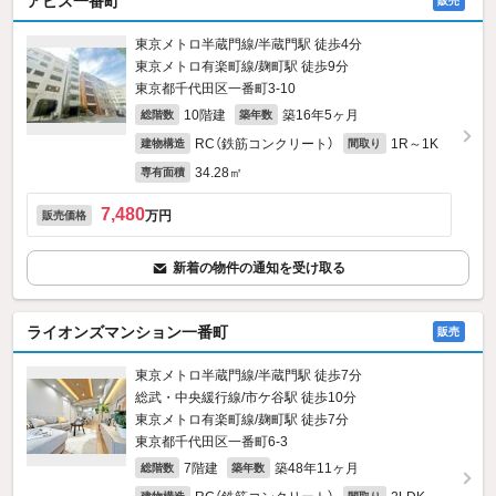
アピス一番町
販売
東京メトロ半蔵門線/半蔵門駅 徒歩4分
東京メトロ有楽町線/麹町駅 徒歩9分
東京都千代田区一番町3‐10
10階建
築16年5ヶ月
総階数
築年数
RC（鉄筋コンクリート）
1R～1K
建物構造
間取り
34.28㎡
専有面積
7,480
万円
販売価格
新着の物件の通知を受け取る
ライオンズマンション一番町
販売
東京メトロ半蔵門線/半蔵門駅 徒歩7分
総武・中央緩行線/市ケ谷駅 徒歩10分
東京メトロ有楽町線/麹町駅 徒歩7分
東京都千代田区一番町6‐3
7階建
築48年11ヶ月
総階数
築年数