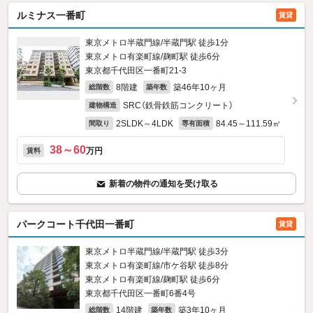
ルミナス一番町
賃貸
東京メトロ半蔵門線/半蔵門駅 徒歩1分
東京メトロ有楽町線/麹町駅 徒歩6分
東京都千代田区一番町21‐3
8階建
築46年10ヶ月
総階数
築年数
SRC（鉄骨鉄筋コンクリート）
建物構造
2SLDK～4LDK
84.45～111.59㎡
間取り
専有面積
38～60
万円
賃料
新着の物件の通知を受け取る
パークコート千代田一番町
賃貸
東京メトロ半蔵門線/半蔵門駅 徒歩3分
東京メトロ有楽町線/市ケ谷駅 徒歩8分
東京メトロ有楽町線/麹町駅 徒歩6分
東京都千代田区一番町6番4号
14階建
築3年10ヶ月
総階数
築年数