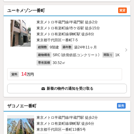
ユーキメゾン一番町
賃貸
東京メトロ半蔵門線/半蔵門駅 徒歩2分
東京メトロ有楽町線/市ケ谷駅 徒歩15分
東京メトロ有楽町線/麹町駅 徒歩8分
東京都千代田区一番町7‐5
9階建
築24年11ヶ月
総階数
築年数
SRC（鉄骨鉄筋コンクリート）
1K
建物構造
間取り
30.52㎡
専有面積
14
万円
賃料
新着の物件の通知を受け取る
ザコノエ一番町
販売
東京メトロ半蔵門線/半蔵門駅 徒歩2分
東京メトロ有楽町線/麹町駅 徒歩6分
東京都千代田区一番町13番5号