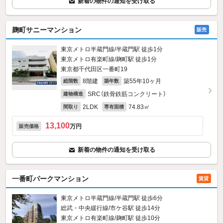
新着の物件の通知を受け取る
麹町サニーマンション
販売
東京メトロ半蔵門線/半蔵門駅 徒歩1分
東京メトロ有楽町線/麹町駅 徒歩1分
東京都千代田区一番町19
8階建
築55年10ヶ月
総階数
築年数
SRC（鉄骨鉄筋コンクリート）
建物構造
2LDK
74.83㎡
間取り
専有面積
13,100
万円
販売価格
新着の物件の通知を受け取る
一番町パークマンション
賃貸
東京メトロ半蔵門線/半蔵門駅 徒歩6分
総武・中央緩行線/市ケ谷駅 徒歩14分
東京メトロ有楽町線/麹町駅 徒歩10分