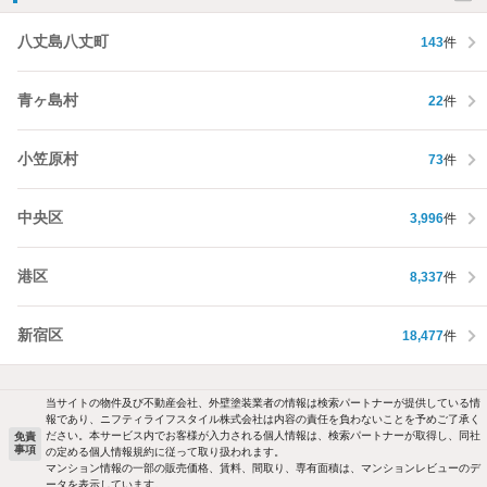
八丈島八丈町
143
件
青ヶ島村
22
件
小笠原村
73
件
中央区
3,996
件
港区
8,337
件
新宿区
18,477
件
当サイトの物件及び不動産会社、外壁塗装業者の情報は検索パートナーが提供している情
報であり、ニフティライフスタイル株式会社は内容の責任を負わないことを予めご了承く
ださい。本サービス内でお客様が入力される個人情報は、検索パートナーが取得し、同社
免責
事項
の定める個人情報規約に従って取り扱われます。
マンション情報の一部の販売価格、賃料、間取り、専有面積は、マンションレビューのデ
ータを表示しています。