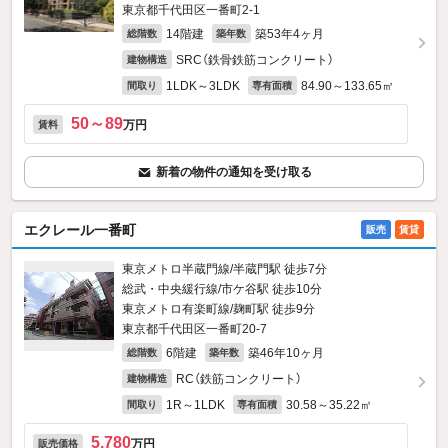
東京都千代田区一番町2‐1
14階建
築53年4ヶ月
総階数
築年数
SRC（鉄骨鉄筋コンクリート）
建物構造
1LDK～3LDK
84.90～133.65㎡
間取り
専有面積
50～89
万円
賃料
新着の物件の通知を受け取る
エクレール一番町
販売
賃貸
東京メトロ半蔵門線/半蔵門駅 徒歩7分
総武・中央緩行線/市ケ谷駅 徒歩10分
東京メトロ有楽町線/麹町駅 徒歩9分
東京都千代田区一番町20‐7
6階建
築46年10ヶ月
総階数
築年数
RC（鉄筋コンクリート）
建物構造
1R～1LDK
30.58～35.22㎡
間取り
専有面積
5,780
万円
販売価格