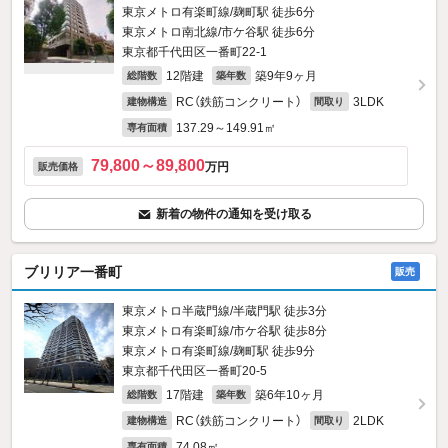
東京メトロ有楽町線/麹町駅 徒歩6分
東京メトロ南北線/市ケ谷駅 徒歩6分
東京都千代田区一番町22‐1
12階建
築9年9ヶ月
総階数
築年数
RC（鉄筋コンクリート）
3LDK
建物構造
間取り
137.29～149.91㎡
専有面積
79,800～89,800
万円
販売価格
新着の物件の通知を受け取る
ブリリア一番町
販売
東京メトロ半蔵門線/半蔵門駅 徒歩3分
東京メトロ有楽町線/市ケ谷駅 徒歩8分
東京メトロ有楽町線/麹町駅 徒歩9分
東京都千代田区一番町20‐5
17階建
築6年10ヶ月
総階数
築年数
RC（鉄筋コンクリート）
2LDK
建物構造
間取り
74.08㎡
専有面積