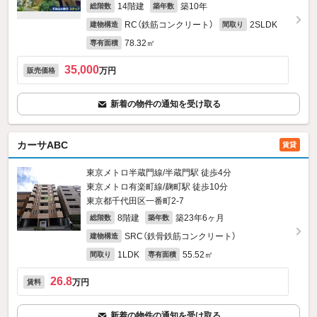
14階建
築10年
総階数
築年数
RC（鉄筋コンクリート）
2SLDK
建物構造
間取り
78.32㎡
専有面積
35,000
万円
販売価格
新着の物件の通知を受け取る
カーサABC
賃貸
東京メトロ半蔵門線/半蔵門駅 徒歩4分
東京メトロ有楽町線/麹町駅 徒歩10分
東京都千代田区一番町2‐7
8階建
築23年6ヶ月
総階数
築年数
SRC（鉄骨鉄筋コンクリート）
建物構造
1LDK
55.52㎡
間取り
専有面積
26.8
万円
賃料
新着の物件の通知を受け取る