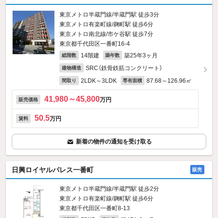
東京メトロ半蔵門線/半蔵門駅 徒歩3分
東京メトロ有楽町線/麹町駅 徒歩6分
東京メトロ南北線/市ケ谷駅 徒歩7分
東京都千代田区一番町16‐4
14階建
築25年3ヶ月
総階数
築年数
SRC（鉄骨鉄筋コンクリート）
建物構造
2LDK～3LDK
87.68～126.96㎡
間取り
専有面積
41,980～45,800
万円
販売価格
50.5
万円
賃料
新着の物件の通知を受け取る
日興ロイヤルパレス一番町
販売
東京メトロ半蔵門線/半蔵門駅 徒歩2分
東京メトロ有楽町線/麹町駅 徒歩6分
東京都千代田区一番町8‐13