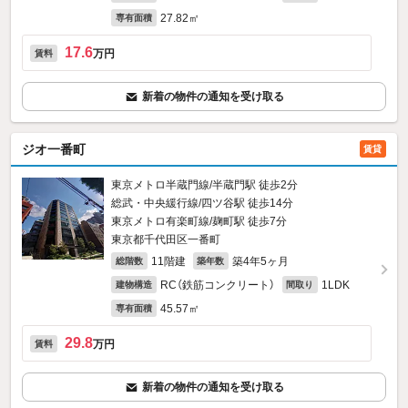
27.82㎡
専有面積
17.6
万円
賃料
新着の物件の通知を受け取る
ジオ一番町
賃貸
東京メトロ半蔵門線/半蔵門駅 徒歩2分
総武・中央緩行線/四ツ谷駅 徒歩14分
東京メトロ有楽町線/麹町駅 徒歩7分
東京都千代田区一番町
11階建
築4年5ヶ月
総階数
築年数
RC（鉄筋コンクリート）
1LDK
建物構造
間取り
45.57㎡
専有面積
29.8
万円
賃料
新着の物件の通知を受け取る