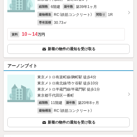
6階建
築39年1ヶ月
総階数
築年数
RC（鉄筋コンクリート）
1R
建物構造
間取り
30.73㎡
専有面積
10～14
万円
賃料
新着の物件の通知を受け取る
アーノンブイト
東京メトロ有楽町線/麹町駅 徒歩4分
東京メトロ南北線/市ケ谷駅 徒歩10分
東京メトロ半蔵門線/半蔵門駅 徒歩1分
東京都千代田区一番町
11階建
築20年8ヶ月
総階数
築年数
RC（鉄筋コンクリート）
建物構造
新着の物件の通知を受け取る