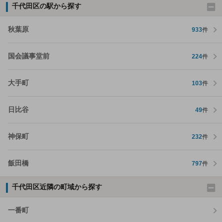
千代田区の駅から探す
秋葉原
933
件
国会議事堂前
224
件
大手町
103
件
日比谷
49
件
神保町
232
件
飯田橋
797
件
千代田区近隣の町域から探す
一番町