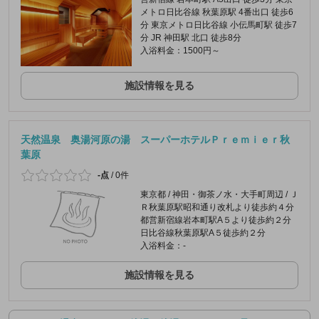
メトロ日比谷線 秋葉原駅 4番出口 徒歩6
分 東京メトロ日比谷線 小伝馬町駅 徒歩7
分 JR 神田駅 北口 徒歩8分
入浴料金：1500円～
施設情報を見る
天然温泉 奥湯河原の湯 スーパーホテルＰｒｅｍｉｅｒ秋
葉原
-点
/
0件
東京都 / 神田・御茶ノ水・大手町周辺 / Ｊ
Ｒ秋葉原駅昭和通り改札より徒歩約４分
都営新宿線岩本町駅A５より徒歩約２分
日比谷線秋葉原駅A５徒歩約２分
入浴料金：-
施設情報を見る