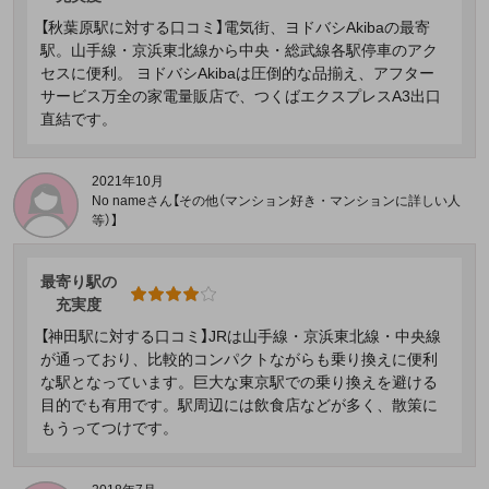
【秋葉原駅に対する口コミ】電気街、ヨドバシAkibaの最寄
駅。山手線・京浜東北線から中央・総武線各駅停車のアク
セスに便利。 ヨドバシAkibaは圧倒的な品揃え、アフター
サービス万全の家電量販店で、つくばエクスプレスA3出口
直結です。
2021年10月
No nameさん【その他（マンション好き・マンションに詳しい人
等）】
最寄り駅の
充実度
【神田駅に対する口コミ】JRは山手線・京浜東北線・中央線
が通っており、比較的コンパクトながらも乗り換えに便利
な駅となっています。巨大な東京駅での乗り換えを避ける
目的でも有用です。駅周辺には飲食店などが多く、散策に
もうってつけです。