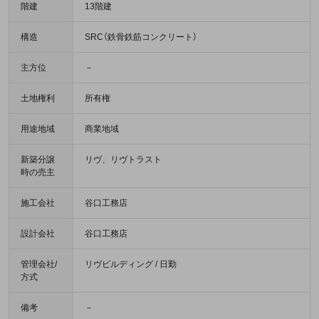
階建
13階建
構造
SRC（鉄骨鉄筋コンクリート）
主方位
－
土地権利
所有権
用途地域
商業地域
新築分譲
リヴ、リヴトラスト
時の売主
施工会社
谷口工務店
設計会社
谷口工務店
管理会社/
リヴビルディング / 日勤
方式
備考
－