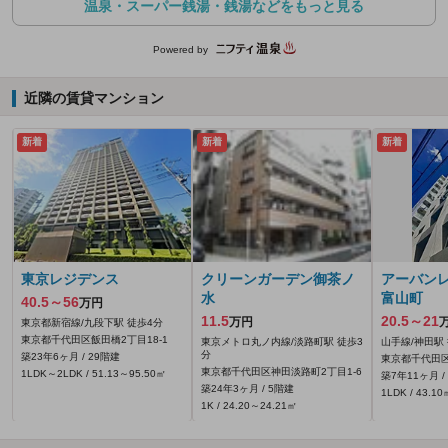
温泉・スーパー銭湯・銭湯などをもっと見る
Powered by
近隣の賃貸マンション
新着
新着
新着
東京レジデンス
クリーンガーデン御茶ノ
アーバン
水
富山町
40.5～56
万円
11.5
20.5～21
万円
東京都新宿線/九段下駅 徒歩4分
東京都千代田区飯田橋2丁目18-1
東京メトロ丸ノ内線/淡路町駅 徒歩3
山手線/神田駅
分
築23年6ヶ月 / 29階建
東京都千代田
東京都千代田区神田淡路町2丁目1‐6
1LDK～2LDK / 51.13～95.50㎡
築7年11ヶ月 /
築24年3ヶ月 / 5階建
1LDK / 43.10
1K / 24.20～24.21㎡