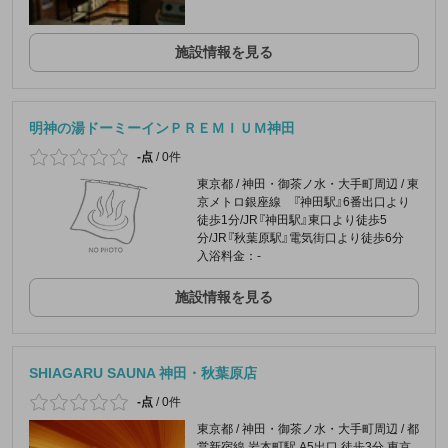
施設情報を見る
明神の湯ドーミーインＰＲＥＭＩＵＭ神田
-点
/
0件
東京都 / 神田・御茶ノ水・大手町周辺 / 東
京メトロ銀座線 『神田駅』6番出口より
徒歩1分/JR『神田駅』東口より徒歩5
分/JR『秋葉原駅』電気街口より徒歩6分
入浴料金：-
施設情報を見る
SHIAGARU SAUNA 神田・秋葉原店
-点
/
0件
東京都 / 神田・御茶ノ水・大手町周辺 / 都
営新宿線 岩本町駅 A5出口 徒歩3分 東京