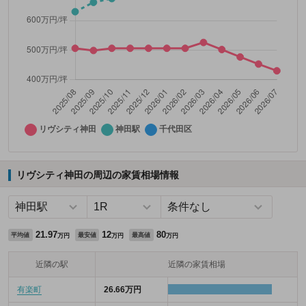
リヴシティ神田の周辺の家賃相場情報
21.97
12
80
平均値
最安値
最高値
万円
万円
万円
近隣の駅
近隣の家賃相場
有楽町
26.66万円