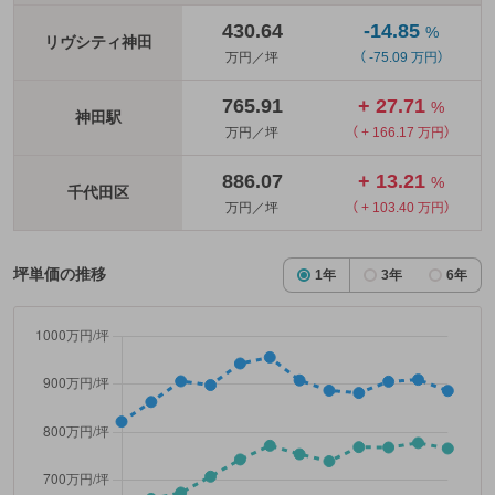
430.64
-14.85
%
リヴシティ神田
万円／坪
（ -75.09 万円）
765.91
+ 27.71
%
神田駅
万円／坪
（ + 166.17 万円）
886.07
+ 13.21
%
千代田区
万円／坪
（ + 103.40 万円）
坪単価の推移
1年
3年
6年