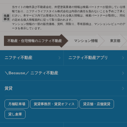
当サイトの物件及び不動産会社、外壁塗装業者の情報は検索パートナーが提供している情
報であり、ニフティライフスタイル株式会社は内容の責任を負わないことを予めご了承く
ださい。本サービス内でお客様が入力される個人情報は、検索パートナーが取得し、同社
免責
事項
の定める個人情報規約に従って取り扱われます。
マンション情報の一部の販売価格、賃料、間取り、専有面積は、マンションレビューのデ
ータを表示しています。
不動産・住宅情報のニフティ不動産
マンション情報
東京都
ニフティ不動産
ニフティ不動産アプリ
＼Because／ ニフティ不動産
賃貸
月極駐車場
賃貸事務所・賃貸オフィス
貸店舗・店舗賃貸
貸し倉庫