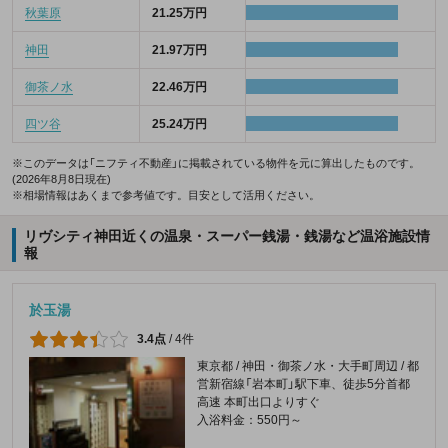
秋葉原
21.25万円
神田
21.97万円
御茶ノ水
22.46万円
四ツ谷
25.24万円
※このデータは「ニフティ不動産」に掲載されている物件を元に算出したものです。
(2026年8月8日現在)
※相場情報はあくまで参考値です。目安として活用ください。
リヴシティ神田近くの温泉・スーパー銭湯・銭湯など温浴施設情
報
於玉湯
3.4点
/
4件
東京都 / 神田・御茶ノ水・大手町周辺 / 都
営新宿線「岩本町」駅下車、徒歩5分首都
高速 本町出口よりすぐ
入浴料金：550円～