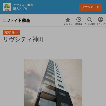
ニフティ不動産
ダウンロード
購入アプリ
カンタン検索
閲覧履歴
マイページ
お気に入り
賃貸1件
リヴシティ神田