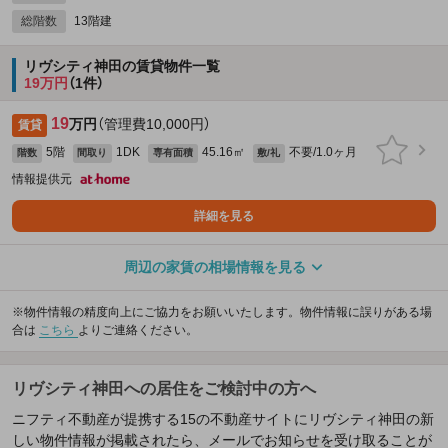
総階数
13階建
リヴシティ神田の賃貸物件一覧
19万円
（1件）
19
万円
（管理費10,000円）
賃貸
5階
1DK
45.16㎡
不要/1.0ヶ月
階数
間取り
専有面積
敷/礼
情報提供元
詳細を見る
周辺の家賃の相場情報を見る
※物件情報の精度向上にご協力をお願いいたします。物件情報に誤りがある場
合は
こちら
よりご連絡ください。
リヴシティ神田への居住をご検討中の方へ
ニフティ不動産が提携する15の不動産サイトにリヴシティ神田の新
しい物件情報が掲載されたら、メールでお知らせを受け取ることが