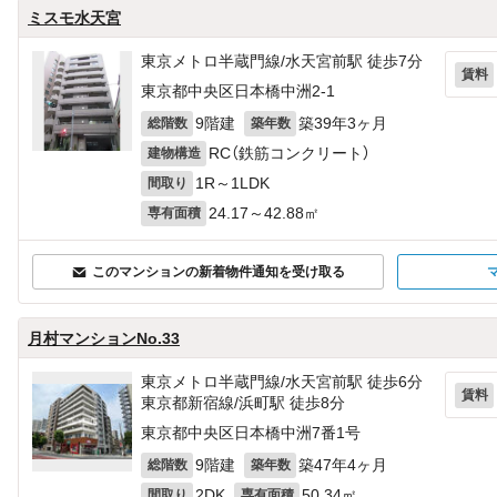
ミスモ水天宮
東京メトロ半蔵門線/水天宮前駅 徒歩7分
賃料
東京都中央区日本橋中洲2-1
9階建
築39年3ヶ月
総階数
築年数
RC（鉄筋コンクリート）
建物構造
1R～1LDK
間取り
24.17～42.88㎡
専有面積
このマンションの新着物件通知を受け取る
月村マンションNo.33
東京メトロ半蔵門線/水天宮前駅 徒歩6分
賃料
東京都新宿線/浜町駅 徒歩8分
東京都中央区日本橋中洲7番1号
9階建
築47年4ヶ月
総階数
築年数
2DK
50.34㎡
間取り
専有面積