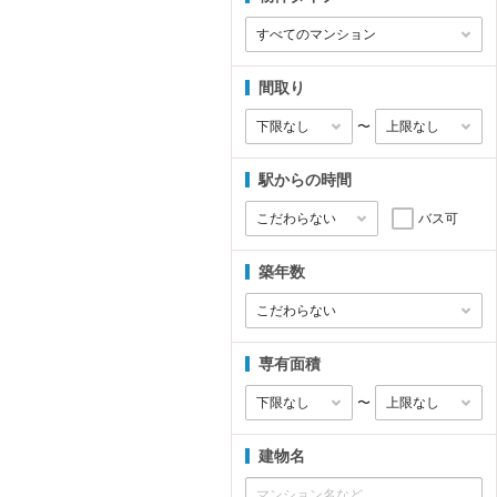
間取り
〜
駅からの時間
バス可
築年数
専有面積
〜
建物名