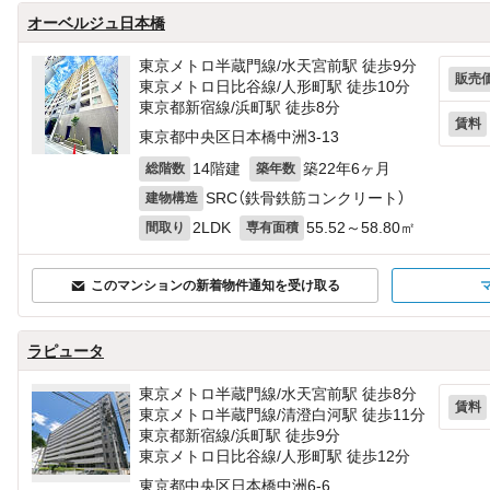
オーベルジュ日本橋
東京メトロ半蔵門線/水天宮前駅 徒歩9分
販売
東京メトロ日比谷線/人形町駅 徒歩10分
東京都新宿線/浜町駅 徒歩8分
賃料
東京都中央区日本橋中洲3-13
14階建
築22年6ヶ月
総階数
築年数
SRC（鉄骨鉄筋コンクリート）
建物構造
2LDK
55.52～58.80㎡
間取り
専有面積
このマンションの新着物件通知を受け取る
ラピュータ
東京メトロ半蔵門線/水天宮前駅 徒歩8分
賃料
東京メトロ半蔵門線/清澄白河駅 徒歩11分
東京都新宿線/浜町駅 徒歩9分
東京メトロ日比谷線/人形町駅 徒歩12分
東京都中央区日本橋中洲6-6