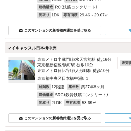
RC（鉄筋コンクリート）
建物構造
1DK
29.46～29.67㎡
間取り
専有面積
このマンションの新着物件通知を受け取る
マイキャッスル日本橋中洲
東京メトロ半蔵門線/水天宮前駅 徒歩6分
販売
東京都新宿線/浜町駅 徒歩10分
東京メトロ日比谷線/人形町駅 徒歩10分
東京都中央区日本橋中洲8-1
12階建
築27年8ヶ月
総階数
築年数
SRC（鉄骨鉄筋コンクリート）
建物構造
2LDK
53.69㎡
間取り
専有面積
このマンションの新着物件通知を受け取る