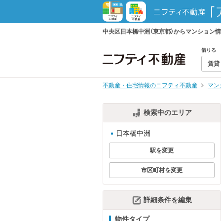
中央区日本橋中洲（東京都）からマンション
借りる
賃貸
不動産・住宅情報のニフティ不動産
マン
検索中のエリア
日本橋中洲
駅を変更
市区町村を変更
詳細条件を編集
物件タイプ