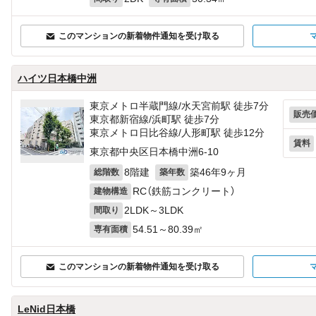
このマンションの新着物件通知を受け取る
ハイツ日本橋中洲
東京メトロ半蔵門線/水天宮前駅 徒歩7分
販売
東京都新宿線/浜町駅 徒歩7分
東京メトロ日比谷線/人形町駅 徒歩12分
賃料
東京都中央区日本橋中洲6-10
8階建
築46年9ヶ月
総階数
築年数
RC（鉄筋コンクリート）
建物構造
2LDK～3LDK
間取り
54.51～80.39㎡
専有面積
このマンションの新着物件通知を受け取る
LeNid日本橋