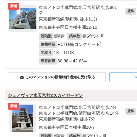
新着
東京メトロ半蔵門線/水天宮前駅 徒歩801
賃料
分
東京都新宿線/浜町駅 徒歩11分
東京都中央区日本橋中洲12-10
8階建
築6年9ヶ月
総階数
築年数
RC（鉄筋コンクリート）
建物構造
1K～1LDK
間取り
30.98～42.66㎡
専有面積
このマンションの新着物件通知を受け取る
ジェノヴィア水天宮前2スカイガーデン
新着
東京メトロ半蔵門線/水天宮前駅 徒歩7分
賃料
東京メトロ半蔵門線/清澄白河駅 徒歩14分
東京都新宿線/浜町駅 徒歩7分
東京都中央区日本橋中洲10-7
8階建
築5年10ヶ月
総階数
築年数