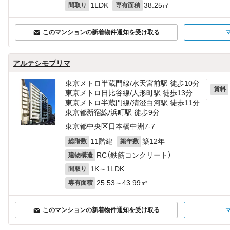
1LDK
38.25㎡
間取り
専有面積
このマンションの新着物件通知を受け取る
アルテシモプリマ
東京メトロ半蔵門線/水天宮前駅 徒歩10分
賃料
東京メトロ日比谷線/人形町駅 徒歩13分
東京メトロ半蔵門線/清澄白河駅 徒歩11分
東京都新宿線/浜町駅 徒歩9分
東京都中央区日本橋中洲7-7
11階建
築12年
総階数
築年数
RC（鉄筋コンクリート）
建物構造
1K～1LDK
間取り
25.53～43.99㎡
専有面積
このマンションの新着物件通知を受け取る