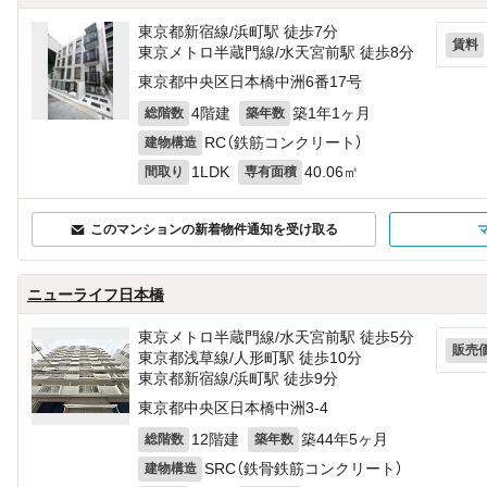
東京都新宿線/浜町駅 徒歩7分
賃料
東京メトロ半蔵門線/水天宮前駅 徒歩8分
東京都中央区日本橋中洲6番17号
4階建
築1年1ヶ月
総階数
築年数
RC（鉄筋コンクリート）
建物構造
1LDK
40.06㎡
間取り
専有面積
このマンションの新着物件通知を受け取る
ニューライフ日本橋
東京メトロ半蔵門線/水天宮前駅 徒歩5分
販売
東京都浅草線/人形町駅 徒歩10分
東京都新宿線/浜町駅 徒歩9分
東京都中央区日本橋中洲3-4
12階建
築44年5ヶ月
総階数
築年数
SRC（鉄骨鉄筋コンクリート）
建物構造