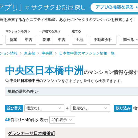
情報を検索するならニフティ不動産。あなたにピッタリのマンションを検索しよう！
マンションを買う
一戸建てを買う
建てる
新築
中古
新築
中古
土地
不動産会社
調べる
ション情報
東京都
中央区
日本橋中洲のマンション情報一覧
中央区日本橋中洲
のマンション情報を探す
中央区日本橋中洲
のマンションをさまざまな条件から検索できます。
現在の選択条件：
-
並び替え
絞り込み
物
＆
46
件中
1〜40件を表示
グランカーサ日本橋浜町