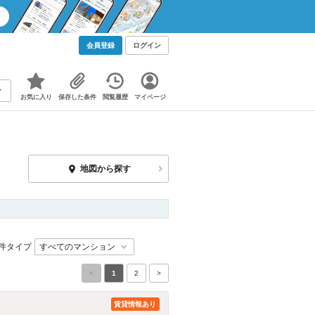
会員登録
ログイン
お気に入り
保存した条件
閲覧履歴
マイページ
地図から探す
件タイプ
<
1
2
>
賃貸情報あり