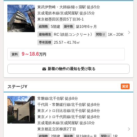
東武伊勢崎・大師線/鐘ヶ淵駅 徒歩5分
京成電鉄本線/京成関屋駅 徒歩15分
東京都墨田区墨田5丁目36-1
5階建
築10年6ヶ月
総階数
築年数
RC（鉄筋コンクリート）
1K～2DK
建物構造
間取り
25.57～41.76㎡
専有面積
9～18.6
万円
賃料
新着の物件の通知を受け取る
ステージY
賃貸
常磐線/北千住駅 徒歩8分
千代田・常磐緩行線/北千住駅 徒歩8分
東京メトロ日比谷線/北千住駅 徒歩8分
東京メトロ千代田線/北千住駅 徒歩8分
京成電鉄本線/京成関屋駅 徒歩10分
東京都足立区柳原2丁目
2階建
築19年8ヶ月
1R
総階数
築年数
間取り