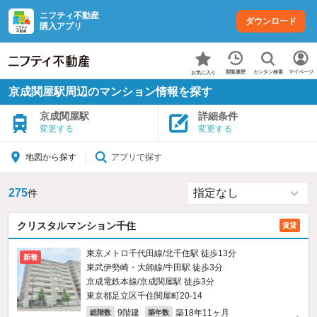
ニフティ不動産
ダウンロード
購入アプリ
カンタン検索
閲覧履歴
マイページ
お気に入り
京成関屋駅周辺のマンション情報を探す
京成関屋駅
詳細条件
変更する
変更する
アプリで探す
地図から探す
275
件
クリスタルマンション千住
賃貸
東京メトロ千代田線/北千住駅 徒歩13分
新着
東武伊勢崎・大師線/牛田駅 徒歩3分
京成電鉄本線/京成関屋駅 徒歩3分
東京都足立区千住関屋町20-14
9階建
築18年11ヶ月
総階数
築年数