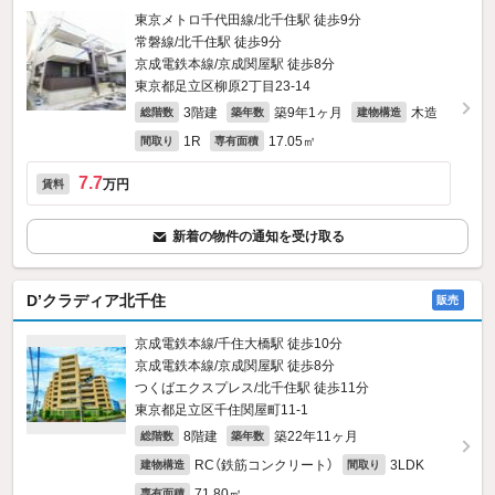
東京メトロ千代田線/北千住駅 徒歩9分
常磐線/北千住駅 徒歩9分
京成電鉄本線/京成関屋駅 徒歩8分
東京都足立区柳原2丁目23-14
3階建
築9年1ヶ月
木造
総階数
築年数
建物構造
1R
17.05㎡
間取り
専有面積
7.7
万円
賃料
新着の物件の通知を受け取る
D’クラディア北千住
販売
京成電鉄本線/千住大橋駅 徒歩10分
京成電鉄本線/京成関屋駅 徒歩8分
つくばエクスプレス/北千住駅 徒歩11分
東京都足立区千住関屋町11-1
8階建
築22年11ヶ月
総階数
築年数
RC（鉄筋コンクリート）
3LDK
建物構造
間取り
71.80㎡
専有面積