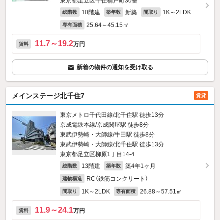
東京都足立区千住橋戸町30番
10階建
新築
1K～2LDK
総階数
築年数
間取り
25.64～45.15㎡
専有面積
11.7～19.2
万円
賃料
新着の物件の通知を受け取る
メインステージ北千住7
賃貸
東京メトロ千代田線/北千住駅 徒歩13分
京成電鉄本線/京成関屋駅 徒歩8分
東武伊勢崎・大師線/牛田駅 徒歩8分
東武伊勢崎・大師線/北千住駅 徒歩13分
東京都足立区柳原1丁目14-4
13階建
築4年1ヶ月
総階数
築年数
RC（鉄筋コンクリート）
建物構造
1K～2LDK
26.88～57.51㎡
間取り
専有面積
11.9～24.1
万円
賃料