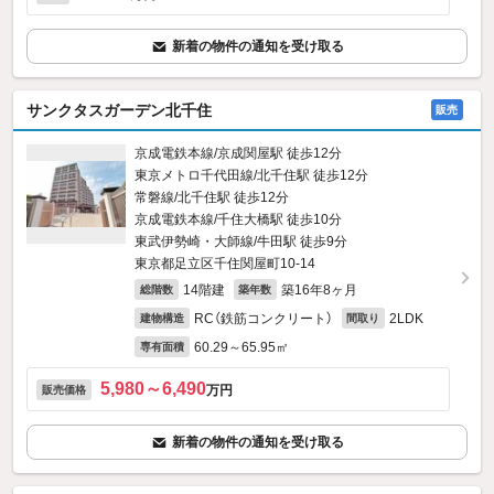
新着の物件の通知を受け取る
サンクタスガーデン北千住
販売
京成電鉄本線/京成関屋駅 徒歩12分
東京メトロ千代田線/北千住駅 徒歩12分
常磐線/北千住駅 徒歩12分
京成電鉄本線/千住大橋駅 徒歩10分
東武伊勢崎・大師線/牛田駅 徒歩9分
東京都足立区千住関屋町10-14
14階建
築16年8ヶ月
総階数
築年数
RC（鉄筋コンクリート）
2LDK
建物構造
間取り
60.29～65.95㎡
専有面積
5,980～6,490
万円
販売価格
新着の物件の通知を受け取る