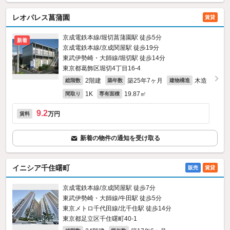
レオパレス菖蒲園
賃貸
京成電鉄本線/堀切菖蒲園駅 徒歩5分
新着
京成電鉄本線/京成関屋駅 徒歩19分
東武伊勢崎・大師線/堀切駅 徒歩14分
東京都葛飾区堀切4丁目16-4
2階建
築25年7ヶ月
木造
総階数
築年数
建物構造
1K
19.87㎡
間取り
専有面積
9.2
万円
賃料
新着の物件の通知を受け取る
イニシア千住曙町
販売
賃貸
京成電鉄本線/京成関屋駅 徒歩7分
東武伊勢崎・大師線/牛田駅 徒歩5分
東京メトロ千代田線/北千住駅 徒歩14分
東京都足立区千住曙町40-1