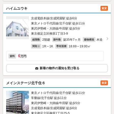
ハイムユウキ
賃貸
京成電鉄本線/京成関屋駅 徒歩6分
東京メトロ千代田線/北千住駅 徒歩11分
東武伊勢崎・大師線/牛田駅 徒歩5分
東京都足立区柳原1丁目3-9
2階建
築35年7ヶ月
木造
総階数
築年数
建物構造
1R～1K
18.69～19.00㎡
間取り
専有面積
6
万円
賃料
新着の物件の通知を受け取る
メインステージ北千住６
賃貸
東京メトロ千代田線/北千住駅 徒歩11分
常磐線/北千住駅 徒歩11分
東武伊勢崎・大師線/牛田駅 徒歩5分
京成電鉄本線/京成関屋駅 徒歩6分
東京都足立区柳原1丁目25-5