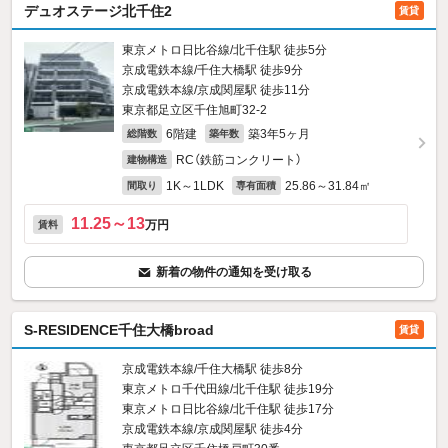
デュオステージ北千住2
賃貸
東京メトロ日比谷線/北千住駅 徒歩5分
京成電鉄本線/千住大橋駅 徒歩9分
京成電鉄本線/京成関屋駅 徒歩11分
東京都足立区千住旭町32-2
6階建
築3年5ヶ月
総階数
築年数
RC（鉄筋コンクリート）
建物構造
1K～1LDK
25.86～31.84㎡
間取り
専有面積
11.25～13
万円
賃料
新着の物件の通知を受け取る
S-RESIDENCE千住大橋broad
賃貸
京成電鉄本線/千住大橋駅 徒歩8分
東京メトロ千代田線/北千住駅 徒歩19分
東京メトロ日比谷線/北千住駅 徒歩17分
京成電鉄本線/京成関屋駅 徒歩4分