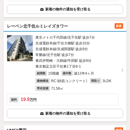
新着の物件の通知を受け取る
レーベン北千住ルミレイズタワー
賃貸
東京メトロ千代田線/北千住駅 徒歩7分
京成電鉄本線/千住大橋駅 徒歩10分
京成電鉄本線/京成関屋駅 徒歩9分
常磐線/北千住駅 徒歩7分
東武伊勢崎・大師線/牛田駅 徒歩9分
東京都足立区千住東1丁目6-1
15階建
築12年4ヶ月
総階数
築年数
RC（鉄筋コンクリート）
3LDK
建物構造
間取り
71.58㎡
専有面積
19.9
万円
賃料
新着の物件の通知を受け取る