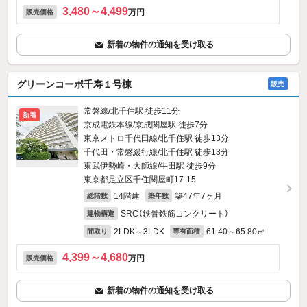
3,480～4,499
万円
販売価格
新着の物件の通知を受け取る
グリーンコーポ千寿１号棟
販売
常磐線/北千住駅 徒歩11分
新着
京成電鉄本線/京成関屋駅 徒歩7分
東京メトロ千代田線/北千住駅 徒歩13分
千代田・常磐緩行線/北千住駅 徒歩13分
東武伊勢崎・大師線/牛田駅 徒歩9分
東京都足立区千住関屋町17-15
14階建
築47年7ヶ月
総階数
築年数
SRC（鉄骨鉄筋コンクリート）
建物構造
2LDK～3LDK
61.40～65.80㎡
間取り
専有面積
4,399～4,680
万円
販売価格
新着の物件の通知を受け取る