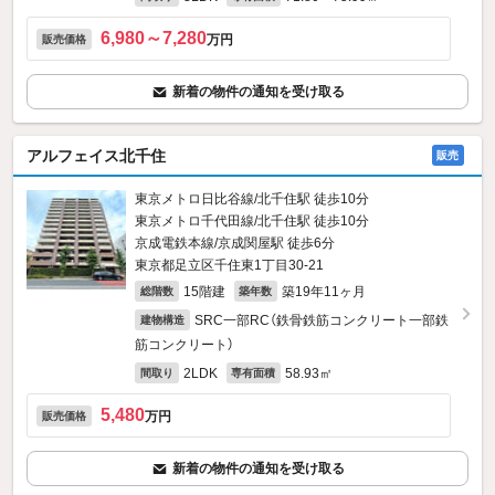
6,980～7,280
万円
販売価格
新着の物件の通知を受け取る
アルフェイス北千住
販売
東京メトロ日比谷線/北千住駅 徒歩10分
東京メトロ千代田線/北千住駅 徒歩10分
京成電鉄本線/京成関屋駅 徒歩6分
東京都足立区千住東1丁目30-21
15階建
築19年11ヶ月
総階数
築年数
SRC一部RC（鉄骨鉄筋コンクリート一部鉄
建物構造
筋コンクリート）
2LDK
58.93㎡
間取り
専有面積
5,480
万円
販売価格
新着の物件の通知を受け取る