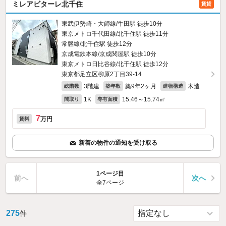
ミレアビターレ北千住
賃貸
東武伊勢崎・大師線/牛田駅 徒歩10分
東京メトロ千代田線/北千住駅 徒歩11分
常磐線/北千住駅 徒歩12分
京成電鉄本線/京成関屋駅 徒歩10分
東京メトロ日比谷線/北千住駅 徒歩12分
東京都足立区柳原2丁目39-14
3階建
築9年2ヶ月
木造
総階数
築年数
建物構造
1K
15.46～15.74㎡
間取り
専有面積
7
万円
賃料
新着の物件の通知を受け取る
1ページ目
前へ
次へ
全7ページ
275
件