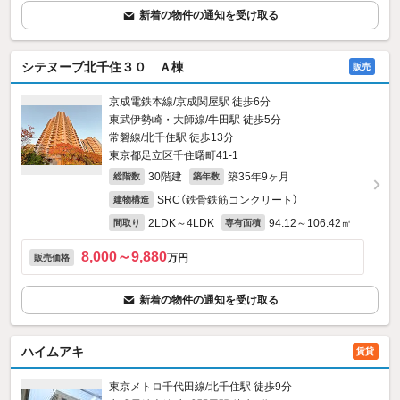
新着の物件の通知を受け取る
シテヌーブ北千住３０ Ａ棟
販売
京成電鉄本線/京成関屋駅 徒歩6分
東武伊勢崎・大師線/牛田駅 徒歩5分
常磐線/北千住駅 徒歩13分
東京都足立区千住曙町41-1
30階建
築35年9ヶ月
総階数
築年数
SRC（鉄骨鉄筋コンクリート）
建物構造
2LDK～4LDK
94.12～106.42㎡
間取り
専有面積
8,000～9,880
万円
販売価格
新着の物件の通知を受け取る
ハイムアキ
賃貸
東京メトロ千代田線/北千住駅 徒歩9分