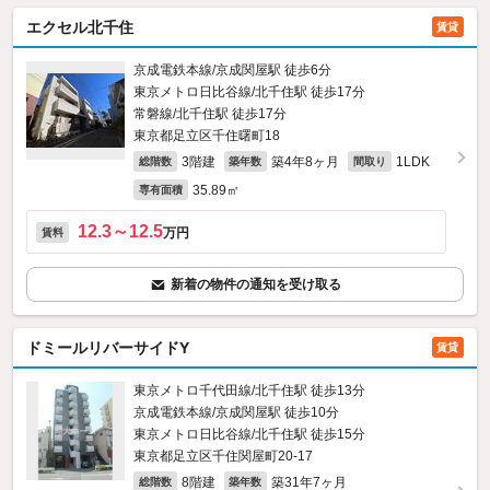
エクセル北千住
賃貸
京成電鉄本線/京成関屋駅 徒歩6分
東京メトロ日比谷線/北千住駅 徒歩17分
常磐線/北千住駅 徒歩17分
東京都足立区千住曙町18
3階建
築4年8ヶ月
1LDK
総階数
築年数
間取り
35.89㎡
専有面積
12.3～12.5
万円
賃料
新着の物件の通知を受け取る
ドミールリバーサイドY
賃貸
東京メトロ千代田線/北千住駅 徒歩13分
京成電鉄本線/京成関屋駅 徒歩10分
東京メトロ日比谷線/北千住駅 徒歩15分
東京都足立区千住関屋町20-17
8階建
築31年7ヶ月
総階数
築年数