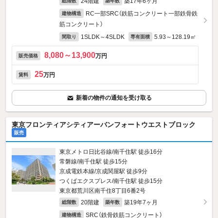
24階建
築17年6ヶ月
総階数
築年数
RC一部SRC（鉄筋コンクリート一部鉄骨鉄
建物構造
筋コンクリート）
1SLDK～4SLDK
5.93～128.19㎡
間取り
専有面積
8,080～13,900
万円
販売価格
25
万円
賃料
新着の物件の通知を受け取る
東京フロンティアシティアーバンフォートウエストブロック
販売
東京メトロ日比谷線/南千住駅 徒歩16分
常磐線/南千住駅 徒歩15分
京成電鉄本線/京成関屋駅 徒歩9分
つくばエクスプレス/南千住駅 徒歩15分
東京都荒川区南千住8丁目6番2号
20階建
築19年7ヶ月
総階数
築年数
SRC（鉄骨鉄筋コンクリート）
建物構造