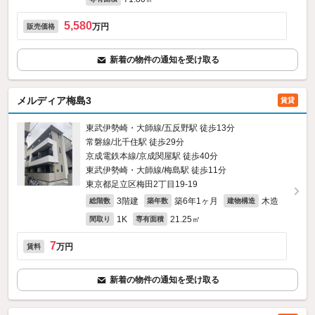
5,580
万円
販売価格
新着の物件の通知を受け取る
メルディア梅島3
賃貸
東武伊勢崎・大師線/五反野駅 徒歩13分
常磐線/北千住駅 徒歩29分
京成電鉄本線/京成関屋駅 徒歩40分
東武伊勢崎・大師線/梅島駅 徒歩11分
東京都足立区梅田2丁目19-19
3階建
築6年1ヶ月
木造
総階数
築年数
建物構造
1K
21.25㎡
間取り
専有面積
7
万円
賃料
新着の物件の通知を受け取る