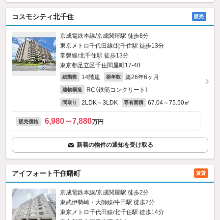
コスモシティ北千住
販売
京成電鉄本線/京成関屋駅 徒歩8分
東京メトロ千代田線/北千住駅 徒歩13分
常磐線/北千住駅 徒歩13分
東京都足立区千住関屋町17-40
14階建
築26年6ヶ月
総階数
築年数
RC（鉄筋コンクリート）
建物構造
2LDK～3LDK
67.04～75.50㎡
間取り
専有面積
6,980～7,880
万円
販売価格
新着の物件の通知を受け取る
アイフォート千住曙町
賃貸
京成電鉄本線/京成関屋駅 徒歩2分
東武伊勢崎・大師線/牛田駅 徒歩2分
東京メトロ千代田線/北千住駅 徒歩14分