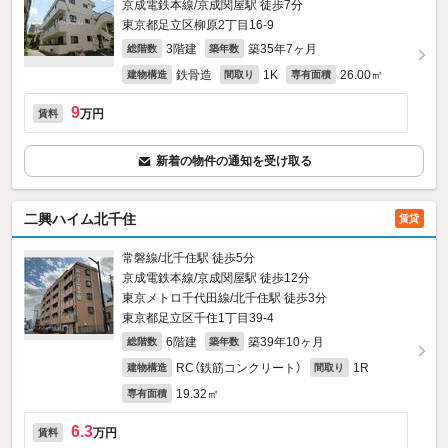
京成電鉄本線/京成関屋駅 徒歩7分
東京都足立区柳原2丁目16-9
3階建
築35年7ヶ月
総階数
築年数
鉄骨造
1K
26.00㎡
建物構造
間取り
専有面積
9
万円
賃料
新着の物件の通知を受け取る
二興ハイム北千住
賃貸
常磐線/北千住駅 徒歩5分
京成電鉄本線/京成関屋駅 徒歩12分
東京メトロ千代田線/北千住駅 徒歩3分
東京都足立区千住1丁目39-4
6階建
築39年10ヶ月
総階数
築年数
RC（鉄筋コンクリート）
1R
建物構造
間取り
19.32㎡
専有面積
6.3
万円
賃料