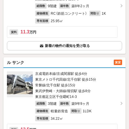
9階建
築8年2ヶ月
総階数
築年数
RC（鉄筋コンクリート）
1K
建物構造
間取り
25.95㎡
専有面積
11.3
万円
賃料
新着の物件の通知を受け取る
ル サンク
賃貸
京成電鉄本線/京成関屋駅 徒歩4分
東京メトロ千代田線/北千住駅 徒歩15分
常磐線/北千住駅 徒歩15分
東武伊勢崎・大師線/堀切駅 徒歩8分
東京都足立区千住曙町14-3
3階建
築9年9ヶ月
総階数
築年数
軽量鉄骨造
1LDK
建物構造
間取り
34.22㎡
専有面積