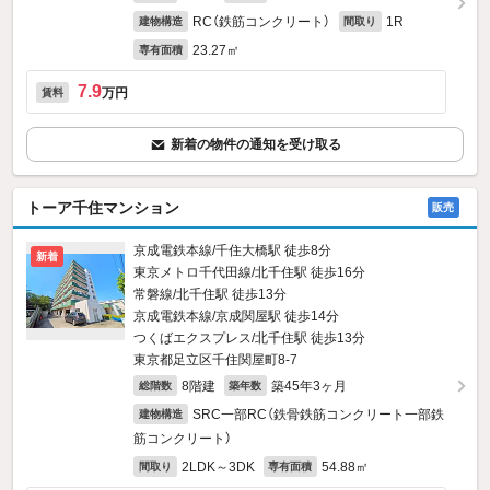
RC（鉄筋コンクリート）
1R
建物構造
間取り
23.27㎡
専有面積
7.9
万円
賃料
新着の物件の通知を受け取る
トーア千住マンション
販売
京成電鉄本線/千住大橋駅 徒歩8分
新着
東京メトロ千代田線/北千住駅 徒歩16分
常磐線/北千住駅 徒歩13分
京成電鉄本線/京成関屋駅 徒歩14分
つくばエクスプレス/北千住駅 徒歩13分
東京都足立区千住関屋町8-7
8階建
築45年3ヶ月
総階数
築年数
SRC一部RC（鉄骨鉄筋コンクリート一部鉄
建物構造
筋コンクリート）
2LDK～3DK
54.88㎡
間取り
専有面積