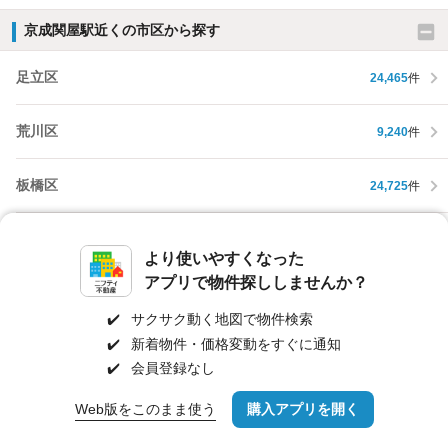
京成関屋駅近くの市区から探す
足立区
24,465
件
荒川区
9,240
件
板橋区
24,725
件
練馬区
29,505
件
より使いやすくなった
アプリで物件探ししませんか？
葛飾区
17,086
件
✔️
サクサク動く地図で物件検索
✔️
新着物件・価格変動をすぐに通知
江戸川区
23,688
件
✔️
会員登録なし
八王子市
16,701
件
Web版をこのまま使う
購入アプリを開く
路線・駅を変更
詳細条件を変更