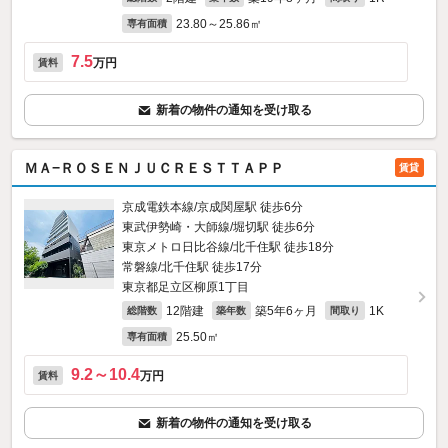
23.80～25.86㎡
専有面積
7.5
万円
賃料
新着の物件の通知を受け取る
ＭＡ−ＲＯＳＥＮＪＵＣＲＥＳＴＴＡＰＰ
賃貸
京成電鉄本線/京成関屋駅 徒歩6分
東武伊勢崎・大師線/堀切駅 徒歩6分
東京メトロ日比谷線/北千住駅 徒歩18分
常磐線/北千住駅 徒歩17分
東京都足立区柳原1丁目
12階建
築5年6ヶ月
1K
総階数
築年数
間取り
25.50㎡
専有面積
9.2～10.4
万円
賃料
新着の物件の通知を受け取る