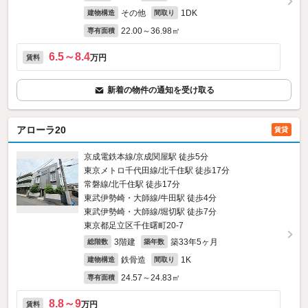
その他
1DK
建物構造
間取り
22.00～36.98㎡
専有面積
6.5～8.4
万円
賃料
新着の物件の通知を受け取る
アローラ20
賃貸
京成電鉄本線/京成関屋駅 徒歩5分
東京メトロ千代田線/北千住駅 徒歩17分
常磐線/北千住駅 徒歩17分
東武伊勢崎・大師線/牛田駅 徒歩4分
東武伊勢崎・大師線/堀切駅 徒歩7分
東京都足立区千住曙町20-7
3階建
築33年5ヶ月
総階数
築年数
鉄骨造
1K
建物構造
間取り
24.57～24.83㎡
専有面積
8.8～9
万円
賃料