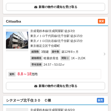
新着の物件の通知を受け取る
Cittaalba
賃貸
京成電鉄本線/京成関屋駅 徒歩3分
東京メトロ千代田線/北千住駅 徒歩15分
東京メトロ日比谷線/北千住駅 徒歩15分
東京都足立区千住曙町
3階建
築12年8ヶ月
総階数
築年数
軽量鉄骨造
1K～2LDK
建物構造
間取り
24.57～53.02㎡
専有面積
8.8～18
万円
賃料
新着の物件の通知を受け取る
シテヌーブ北千住３０ Ｃ棟
販売
京成電鉄本線/京成関屋駅 徒歩5分