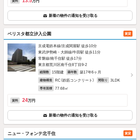
13.5
万円
賃料
新着の物件の通知を受け取る
ベリスタ都立汐入公園
賃貸
京成電鉄本線/京成関屋駅 徒歩10分
東武伊勢崎・大師線/牛田駅 徒歩11分
常磐線/南千住駅 徒歩17分
東京都荒川区南千住8丁目9-2
15階建
築17年6ヶ月
総階数
築年数
RC（鉄筋コンクリート）
3LDK
建物構造
間取り
77.68㎡
専有面積
24
万円
賃料
新着の物件の通知を受け取る
ニュー・フォンテ北千住
賃貸