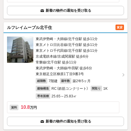
新着の物件の通知を受け取る
ルフレイムーブル北千住
賃貸
東武伊勢崎・大師線/北千住駅 徒歩11分
東京メトロ日比谷線/北千住駅 徒歩11分
東京メトロ千代田線/北千住駅 徒歩11分
京成電鉄本線/京成関屋駅 徒歩6分
常磐線/北千住駅 徒歩11分
東武伊勢崎・大師線/牛田駅 徒歩6分
東京都足立区柳原1丁目9番3号
7階建
築2年5ヶ月
総階数
築年数
RC（鉄筋コンクリート）
1K
建物構造
間取り
25.65～25.83㎡
専有面積
10.8
万円
賃料
新着の物件の通知を受け取る