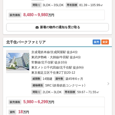
3LDK～3SLDK
81.39～105.99㎡
間取り
専有面積
8,480～9,980
万円
販売価格
新着の物件の通知を受け取る
北千住パークファミリア
販売
賃貸
京成電鉄本線/京成関屋駅 徒歩4分
東武伊勢崎・大師線/牛田駅 徒歩4分
常磐線/北千住駅 徒歩10分
東京メトロ千代田線/北千住駅 徒歩9分
東京都足立区千住東2丁目20-12
14階建
築45年6ヶ月
総階数
築年数
SRC（鉄骨鉄筋コンクリート）
建物構造
2LDK～3LDK
59.67～71.55㎡
間取り
専有面積
5,980～6,299
万円
販売価格
18
万円
賃料