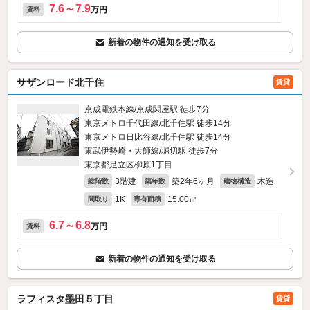
7.6～7.9
万円
賃料
新着の物件の通知を受け取る
サザンロード北千住
賃貸
京成電鉄本線/京成関屋駅 徒歩7分
東京メトロ千代田線/北千住駅 徒歩14分
東京メトロ日比谷線/北千住駅 徒歩14分
東武伊勢崎・大師線/堀切駅 徒歩7分
東京都足立区柳原1丁目
3階建
築2年6ヶ月
木造
総階数
築年数
建物構造
1K
15.00㎡
間取り
専有面積
6.7～6.8
万円
賃料
新着の物件の通知を受け取る
ラフィスタ墨田５丁目
賃貸