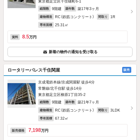
東京都足立区千住曙町6-1
9階建
築17年3ヶ月
総階数
築年数
RC（鉄筋コンクリート）
1R
建物構造
間取り
25.31㎡
専有面積
8.5
万円
賃料
新着の物件の通知を受け取る
ロータリーパレス千住関屋
販売
京成電鉄本線/京成関屋駅 徒歩4分
常磐線/北千住駅 徒歩14分
東京都足立区柳原1丁目35-2
9階建
築21年7ヶ月
総階数
築年数
RC（鉄筋コンクリート）
3LDK
建物構造
間取り
67.32㎡
専有面積
7,198
万円
販売価格