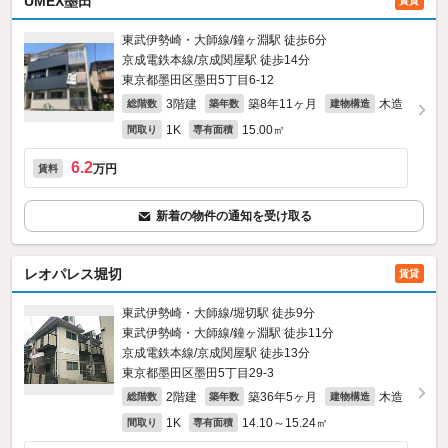
UMEX墨田
賃貸
東武伊勢崎・大師線/鐘ヶ淵駅 徒歩6分
京成電鉄本線/京成関屋駅 徒歩14分
東京都墨田区墨田5丁目6-12
3階建
築8年11ヶ月
木造
総階数
築年数
建物構造
1K
15.00㎡
間取り
専有面積
6.2
万円
賃料
新着の物件の通知を受け取る
レオパレス堀切
賃貸
東武伊勢崎・大師線/堀切駅 徒歩9分
東武伊勢崎・大師線/鐘ヶ淵駅 徒歩11分
京成電鉄本線/京成関屋駅 徒歩13分
東京都墨田区墨田5丁目29-3
2階建
築36年5ヶ月
木造
総階数
築年数
建物構造
1K
14.10～15.24㎡
間取り
専有面積