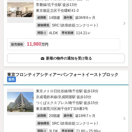
常磐線/北千住駅 徒歩13分
東京都足立区千住曙町41-3
14階建
築36年6ヶ月
総階数
築年数
SRC（鉄骨鉄筋コンクリート）
建物構造
4LDK
114.21㎡
間取り
専有面積
11,980
万円
販売価格
新着の物件の通知を受け取る
東京フロンティアシティアーバンフォートイーストブロック
販売
東京メトロ日比谷線/南千住駅 徒歩18分
京成電鉄本線/京成関屋駅 徒歩10分
つくばエクスプレス/南千住駅 徒歩15分
東京都荒川区南千住8丁目6番3号
20階建
築19年7ヶ月
総階数
築年数
SRC（鉄骨鉄筋コンクリート）
建物構造
3LDK
71.80～75.99㎡
間取り
専有面積