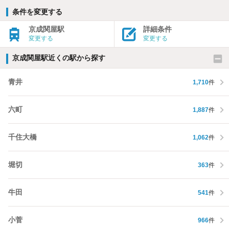
条件を変更する
京成関屋駅
詳細条件
変更する
変更する
京成関屋駅近くの駅から探す
青井
1,710
件
六町
1,887
件
千住大橋
1,062
件
堀切
363
件
牛田
541
件
小菅
966
件