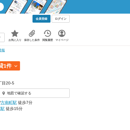
会員登録
ログイン
お気に入り
保存した条件
閲覧履歴
マイページ
情報
貸1件
目20-5
地図で確認する
/
方南町駅
徒歩7分
塚駅
徒歩15分