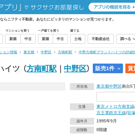
ならニフティ不動産。あなたにピッタリのマンションが見つかります。
マンションを買う
一戸建てを買う
建てる
新築
中古
新築
中古
土地
不動産会社
調べる
ション情報
東京都
中野区
方南町駅
中野方南町グランドハイツの詳細
ハイツ
（
方南町駅
｜
中野区
）
販売1件
賃
東京都
中野区
南台5丁
所在地
東京メトロ方南支線
交通
京王電鉄京王線
/
笹
1995年9月
築年月
8階建
総階数