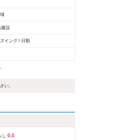
域
葉建設
ズイング / 日勤
。
さい。
0.0
らし: