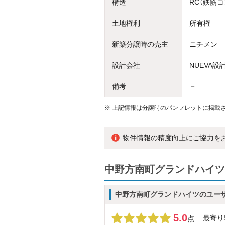
構造
RC（鉄筋
土地権利
所有権
新築分譲時の売主
ニチメン
設計会社
NUEVA設
備考
－
※
上記情報は分譲時のパンフレットに掲載さ
物件情報の精度向上にご協力を
中野方南町グランドハイツ
中野方南町グランドハイツのユー
5.0
最寄り
点