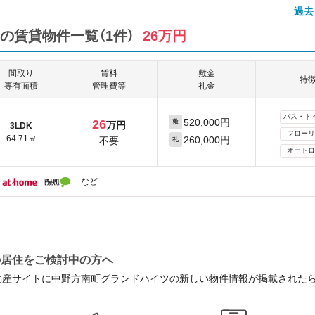
過去
の賃貸物件一覧（1件）
26万円
間取り
賃料
敷金
特
専有面積
管理費等
礼金
バス・ト
520,000円
26
敷
万円
3LDK
フローリ
64.71㎡
260,000円
不要
礼
オートロ
など
の居住をご検討中の方へ
動産サイトに中野方南町グランドハイツの新しい物件情報が掲載された