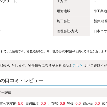
コンクリート）
主方位
－
用途地域
準工業地
施工会社
新井,稲
計
管理会社/方式
日本ハウ
れていた情報です。社名変更等により、現況（販売中物件）と異なる場合があります
お願いいたします。物件情報に誤りがある場合は
こちら
よりご連絡くだ
の口コミ・レビュー
ザー評価
5.0
0.0
0.0
0.0
0.0
駅の充実度:
周辺環境:
共有部:
設備:
買い物:
暮